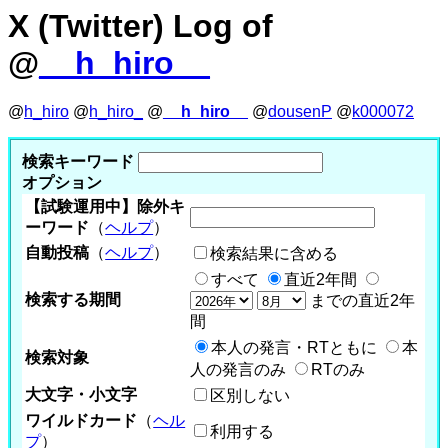
X (Twitter) Log of
@
__h_hiro__
@
h_hiro
@
h_hiro_
@
__h_hiro__
@
dousenP
@
k000072
検索キーワード
オプション
【試験運用中】除外キ
ーワード
（
ヘルプ
）
自動投稿
（
ヘルプ
）
検索結果に含める
すべて
直近2年間
検索する期間
までの直近2年
間
本人の発言・RTともに
本
検索対象
人の発言のみ
RTのみ
大文字・小文字
区別しない
ワイルドカード
（
ヘル
利用する
プ
）