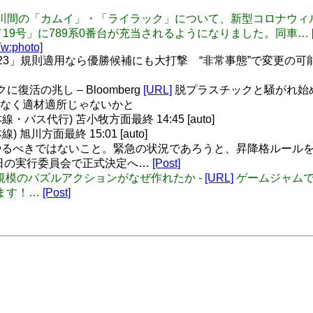
do: 札幌～旭川間の「カムイ」・「ライラック」について、新型コ
19号」に789系0番台が充当されるようになりました。同車…
Tw:photo]
3」規則適用なら優勝候補にも大打撃 “非常事態”で変更の可能性も [Fo
復活の兆し – Bloomberg
[URL]
脱プラスチックと騒がれ始
なく適材適所じゃないかと
バス代行) 苫小牧方面最終 14:45 [auto]
旭川方面最終 15:01 [auto]
るべきではないこと。緊急の状況であろうと、昇降格ルールを不
25日の実行委員会で正式決定へ…
[Post]
で１時間規模のパズルアクションがなぜ作れたか -
[URL]
ゲームジャムで
ます！…
[Post]