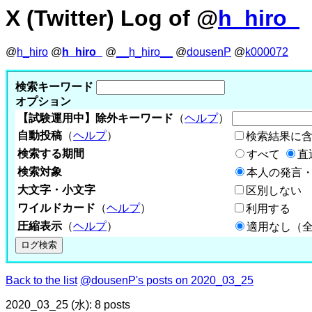
X (Twitter) Log of @
h_hiro_
@
h_hiro
@
h_hiro_
@
__h_hiro__
@
dousenP
@
k000072
検索キーワード
オプション
【試験運用中】除外キーワード
（
ヘルプ
）
自動投稿
（
ヘルプ
）
検索結果に
検索する期間
すべて
直
検索対象
本人の発言・
大文字・小文字
区別しない
ワイルドカード
（
ヘルプ
）
利用する
圧縮表示
（
ヘルプ
）
適用なし（
Back to the list
@dousenP's posts on 2020_03_25
2020_03_25 (水): 8 posts