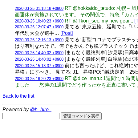
RT @hokkaido_tetu
2020-03-25 01:18:18 +0900
画運休が実施されています。 その関係で、特急「カムイ
RT @Tkon_sec: my new gear...
[
2020-03-25 10:40:23 +0900
見てる: 東京五輪、延期でも「U-2
2020-03-25 12:07:47 +0900
年代別大会が選手…
[Post]
見てる: 新型コロナでプラスチックに
2020-03-25 12:16:13 +0900
はり有利なわけで。何でもかんでも脱プラスチックでは
[まもなく最終列車] 汐見駅(日高本線・
2020-03-25 14:40:02 +0900
[まもなく最終列車] 白滝駅(石北本線) 
2020-03-25 14:40:02 +0900
前にも言ったけど、これ絶対にや
2020-03-25 15:13:37 +0900
昇格」にすべき。 見てる: J1、昇格PO消滅決定的 
RT @dice_maru: 1週間
2020-03-25 16:20:23 +0900
ました！ 怒涛の1週間でどう作ったかを正直に書いて
Back to the list
Powered by
@h_hiro_