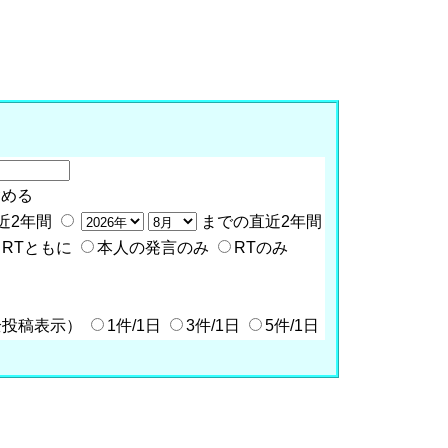
含める
近2年間
までの直近2年間
RTともに
本人の発言のみ
RTのみ
全投稿表示）
1件/1日
3件/1日
5件/1日