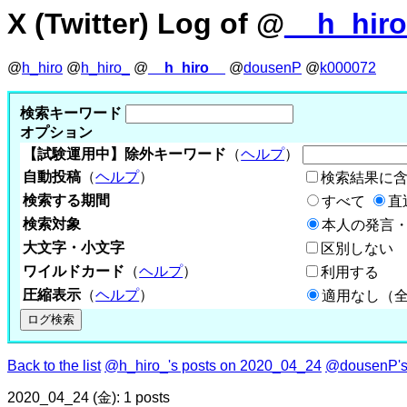
X (Twitter) Log of @
__h_hir
@
h_hiro
@
h_hiro_
@
__h_hiro__
@
dousenP
@
k000072
検索キーワード
オプション
【試験運用中】除外キーワード
（
ヘルプ
）
自動投稿
（
ヘルプ
）
検索結果に
検索する期間
すべて
直
検索対象
本人の発言・
大文字・小文字
区別しない
ワイルドカード
（
ヘルプ
）
利用する
圧縮表示
（
ヘルプ
）
適用なし（
Back to the list
@h_hiro_'s posts on 2020_04_24
@dousenP's
2020_04_24 (金): 1 posts