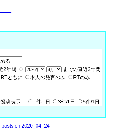
o__
含める
近2年間
までの直近2年間
RTともに
本人の発言のみ
RTのみ
全投稿表示）
1件/1日
3件/1日
5件/1日
 posts on 2020_04_24