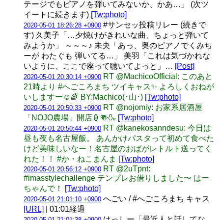
テージでもピアノを弾いてみないか、かあ…」 (次ツ
イートに続きます)
[Tw:photo]
#サンセッ投稿リレー (続きで
2020-05-01 18:26:28 +0900
す) 久美子「…夕焼けがきれいな曲、ちょっと弾いて
みようか」 ～～～♪ 未央「あっ、奥のピアノでくみち
ーが わたぐも 弾いてる…」 美羽「これは気づかれな
いように、ここで座って聴いてよっと」…
[Post]
RT @MachicoOfficial: このあと
2020-05-01 20:30:14 +0900
21時より #へごころまち ツイキャス✨ よろしくおねが
いしますー☺️🌈 BY:Machico(･山･)
[Tw:photo]
RT @nojomiy: お家系居酒屋
2020-05-01 20:50:33 +0900
「NOJO農場」開店🏮🍻🍶
[Tw:photo]
RT @kanekosanndesu: 今日は
2020-05-01 20:50:44 +0900
昼も夜も名古屋飯。 あんかけパスタって初めて食べた
けど美味しいなー！名古屋のおばがレトルト送ってく
れた！！ #か・ねこまんま
[Tw:photo]
RT @2uTpnt:
2020-05-01 20:56:12 +0900
#imasstylechallenge テンプレお借りしました〜 はー
ちゃんで！
[Tw:photo]
へごい / #へごころまち キャス
2020-05-01 21:01:10 +0900
[URL]
| 01:01経過
はっしー「最近人と話してな
2020-05-01 21:01:38 +0900