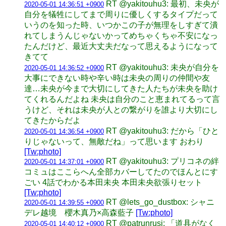
RT @yakitouhu3: 最初、未央が
2020-05-01 14:36:51 +0900
自分を犠牲にしてまで周りに優しくするタイプだって
いうのを知った時、いつかこの子が無理をしすぎて潰
れてしまうんじゃないかってめちゃくちゃ不安になっ
たんだけど、最近大丈夫だなって思えるようになって
きてて
RT @yakitouhu3: 未央が自分を
2020-05-01 14:36:52 +0900
大事にできない時や辛い時は未央の周りの仲間や友
達…未央が今まで大切にしてきた人たちが未央を助け
てくれるんだよね 未央は自分のこと恵まれてるって言
うけど、それは未央が人との繋がりを誰より大切にし
てきたからだよ
RT @yakitouhu3: だから「ひと
2020-05-01 14:36:54 +0900
りじゃないって、無敵だね」って思います おわり
[Tw:photo]
RT @yakitouhu3: プリコネの絆
2020-05-01 14:37:01 +0900
コミュはここらへん全部カバーしてたのでほんとにす
ごい 4話でわかる本田未央 本田未央欲張りセット
[Tw:photo]
RT @lets_go_dustbox: シャニ
2020-05-01 14:39:55 +0900
デレ越境 櫻木真乃×高森藍子
[Tw:photo]
RT @patrunrusi: 「道具がなく
2020-05-01 14:40:12 +0900