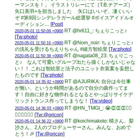
ーマンスを！」 イラストリレーにて［T.B.チアーズ］
矢口美羽+を担当しました 矢口はいいぞ、凄くいい
ぞ #第9回シンデレラガール総選挙 #ボイスアイドルオ
ーディション…
[Post]
RT @hr611_: ちぇりこっと♪
2020-05-01 11:50:09 +0900
[Tw:photo]
RT @Nom_noir: ちぇりこっと♪
2020-05-01 11:50:16 +0900
の洗礼を受けるちえりちゃん #緒方智絵里
[Tw:photo]
RT @nagata08_23: ちぇりこっ
2020-05-01 11:50:38 +0900
と♪ なんて可愛いグループ出たら描くしかないじゃな
い！！ これは智絵里と法子のユニット衣装案を妄想し
たものです
[Tw:photo]
RT @AJURIKA: 自分は今仕事
2020-05-01 14:35:42 +0900
が無い、というか時間があるので自分の曲作ってま
す！自由に好きな物作れるとなるとやっぱりサイケデ
リックトランス作ってしまうな！
[Tw:video]
RT @HN_TMGI_: 😭👏👏👏🙇‍♀️
2020-05-01 14:36:03 +0900
🙇‍♀️🙇‍♀️🙇‍♀️
[Tw:@oricon]
RT @koichimakoto: 晴さん、梨
2020-05-01 14:36:22 +0900
沙さん、2人のプロデューサーさん。みんな、おめで
とう！🎉
[Tw:@oricon]