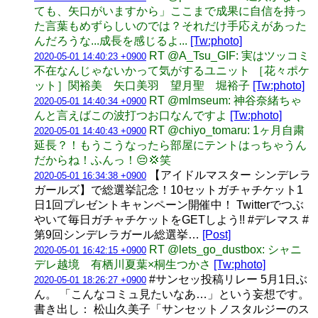
ても、矢口がいますから」ここまで成果に自信を持っ
た言葉もめずらしいのでは？それだけ手応えがあった
んだろうな...成長を感じるよ...
[Tw:photo]
RT @A_Tsu_GIF: 実はツッコミ
2020-05-01 14:40:23 +0900
不在なんじゃないかって気がするユニット ［花々ポケ
ット］関裕美 矢口美羽 望月聖 堀裕子
[Tw:photo]
RT @mlmseum: 神谷奈緒ちゃ
2020-05-01 14:40:34 +0900
んと言えばこの波打つお口なんですよ
[Tw:photo]
RT @chiyo_tomaru: 1ヶ月自粛
2020-05-01 14:40:43 +0900
延長？！もうこうなったら部屋にテントはっちゃうん
だからね！ふんっ！😔💢笑
【アイドルマスター シンデレラ
2020-05-01 16:34:38 +0900
ガールズ】で総選挙記念！10セットガチャチケット1
日1回プレゼントキャンペーン開催中！ Twitterでつぶ
やいて毎日ガチャチケットをGETしよう!! #デレマス #
第9回シンデレラガール総選挙…
[Post]
RT @lets_go_dustbox: シャニ
2020-05-01 16:42:15 +0900
デレ越境 有栖川夏葉×桐生つかさ
[Tw:photo]
#サンセッ投稿リレー 5月1日ぶ
2020-05-01 18:26:27 +0900
ん。 「こんなコミュ見たいなあ…」という妄想です。
書き出し： 松山久美子「サンセットノスタルジーのス