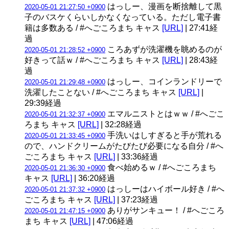
はっしー、漫画を断捨離して黒
2020-05-01 21:27:50 +0900
子のバスケくらいしかなくなっている。ただし電子書
籍は多数ある / #へごころまち キャス
[URL]
| 27:41経
過
ころあずが洗濯機を眺めるのが
2020-05-01 21:28:52 +0900
好きって話ｗ / #へごころまち キャス
[URL]
| 28:43経
過
はっしー、コインランドリーで
2020-05-01 21:29:48 +0900
洗濯したことない / #へごころまち キャス
[URL]
|
29:39経過
エマルニストとはｗｗ / #へごこ
2020-05-01 21:32:37 +0900
ろまち キャス
[URL]
| 32:28経過
手洗いはしすぎると手が荒れる
2020-05-01 21:33:45 +0900
ので、ハンドクリームがたびたび必要になる自分 / #へ
ごころまち キャス
[URL]
| 33:36経過
食べ始めるｗ / #へごころまち
2020-05-01 21:36:30 +0900
キャス
[URL]
| 36:20経過
はっしーはハイボール好き / #へ
2020-05-01 21:37:32 +0900
ごころまち キャス
[URL]
| 37:23経過
ありがサンキュー！ / #へごころ
2020-05-01 21:47:15 +0900
まち キャス
[URL]
| 47:06経過