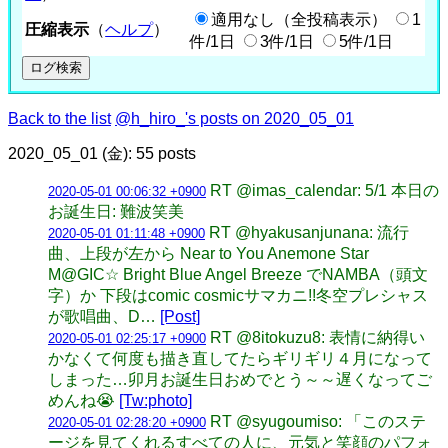
適用なし（全投稿表示）
1
圧縮表示
（
ヘルプ
）
件/1日
3件/1日
5件/1日
Back to the list
@h_hiro_'s posts on 2020_05_01
2020_05_01 (金): 55 posts
RT @imas_calendar: 5/1 本日の
2020-05-01 00:06:32 +0900
お誕生日: 難波笑美
RT @hyakusanjunana: 流行
2020-05-01 01:11:48 +0900
曲、上段が左から Near to You Anemone Star
M@GIC☆ Bright Blue Angel Breeze でNAMBA（頭文
字）か 下段はcomic cosmicサマカニ!!冬空プレシャス
が歌唱曲、D…
[Post]
RT @8itokuzu8: 表情に納得い
2020-05-01 02:25:17 +0900
かなくて何度も描き直してたらギリギリ４月になって
しまった…卯月お誕生日おめでとう～～遅くなってご
めんね😭
[Tw:photo]
RT @syugoumiso: 「このステ
2020-05-01 02:28:20 +0900
ージを見てくれるすべての人に、元気と笑顔のパフォ