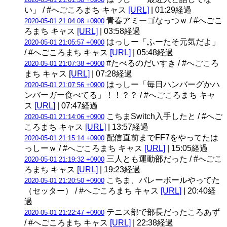
い」 / #へごころまち キャス
[URL]
| 01:29経過
青春アミーゴなっつｗ / #へごこ
2020-05-01 21:04:08 +0900
ろまち キャス
[URL]
| 03:58経過
はっしー「ふーたそ元気だよ」
2020-05-01 21:05:57 +0900
/ #へごころまち キャス
[URL]
| 05:48経過
#たべるのだいすき / #へごころ
2020-05-01 21:07:38 +0900
まち キャス
[URL]
| 07:28経過
はっしー「毎日ハンバーグかハ
2020-05-01 21:07:56 +0900
ンバーガー食べてる」！！？？ / #へごころまち キャ
ス
[URL]
| 07:47経過
こちまSwitch入手したと / #へご
2020-05-01 21:14:06 +0900
ころまち キャス
[URL]
| 13:57経過
配信直前までFF7をやってたは
2020-05-01 21:15:14 +0900
っしーｗ / #へごころまち キャス
[URL]
| 15:05経過
三人とも運動部だった / #へごこ
2020-05-01 21:19:32 +0900
ろまち キャス
[URL]
| 19:23経過
こちま、バレーボールやってた
2020-05-01 21:20:50 +0900
（セッター） / #へごころまち キャス
[URL]
| 20:40経
過
テニス部で部長だったころあず
2020-05-01 21:22:47 +0900
/ #へごころまち キャス
[URL]
| 22:38経過