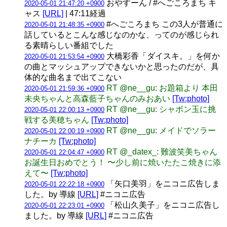
おやすーん / #へごころまち キ
2020-05-01 21:47:20 +0900
ャス
[URL]
| 47:11経過
#へごころまち この3人が普通に
2020-05-01 21:48:35 +0900
話しているとこんな感じなのかな、ってのが感じられ
る素晴らしい番組でした
大橋彩香「ダイスキ。」を何か
2020-05-01 21:53:54 +0900
の曲とマッシュアップできないかと思ったのだが、具
体的な曲名まで出てこない
RT @ne__gu: お題箱より 本田
2020-05-01 21:59:36 +0900
未央ちゃんと高森藍子ちゃんのみおあい
[Tw:photo]
RT @ne__gu: シャボン玉に挑
2020-05-01 22:00:13 +0900
戦する美穂ちゃん
[Tw:photo]
RT @ne__gu: メイドでソラー
2020-05-01 22:00:19 +0900
ナチーカ
[Tw:photo]
RT @_datex_: 難波笑美ちゃん
2020-05-01 22:04:47 +0900
お誕生日おめでとう！ 〜少し前に焼いたたこ焼きに添
えて〜
[Tw:photo]
「矢口美羽」をニコニ広告しま
2020-05-01 22:22:18 +0900
した。by 導線
[URL]
#ニコニ広告
「松山久美子」をニコニ広告し
2020-05-01 22:23:01 +0900
ました。by 導線
[URL]
#ニコニ広告