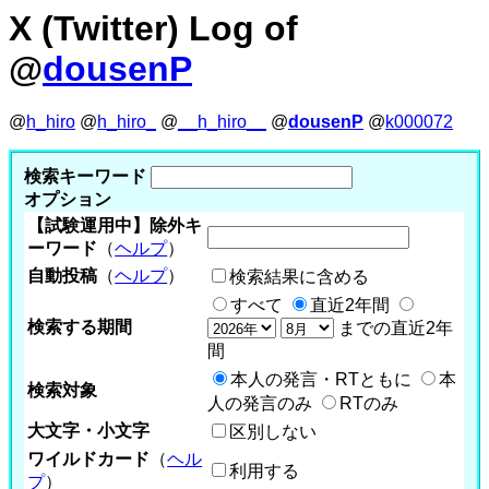
X (Twitter) Log of
@
dousenP
@
h_hiro
@
h_hiro_
@
__h_hiro__
@
dousenP
@
k000072
検索キーワード
オプション
【試験運用中】除外キ
ーワード
（
ヘルプ
）
自動投稿
（
ヘルプ
）
検索結果に含める
すべて
直近2年間
検索する期間
までの直近2年
間
本人の発言・RTともに
本
検索対象
人の発言のみ
RTのみ
大文字・小文字
区別しない
ワイルドカード
（
ヘル
利用する
プ
）