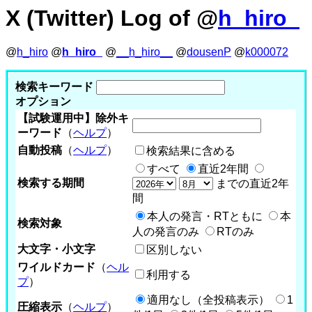
X (Twitter) Log of @
h_hiro_
@
h_hiro
@
h_hiro_
@
__h_hiro__
@
dousenP
@
k000072
検索キーワード
オプション
【試験運用中】除外キ
ーワード
（
ヘルプ
）
自動投稿
（
ヘルプ
）
検索結果に含める
すべて
直近2年間
検索する期間
までの直近2年
間
本人の発言・RTともに
本
検索対象
人の発言のみ
RTのみ
大文字・小文字
区別しない
ワイルドカード
（
ヘル
利用する
プ
）
適用なし（全投稿表示）
1
圧縮表示
（
ヘルプ
）