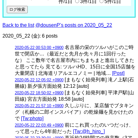
件/1日
3件/1日
5件/1日
Back to the list
@dousenP's posts on 2020_05_22
2020_05_22 (金): 6 posts
名古屋の栄のツルハがこのご時
2020-05-22 00:53:00 +0900
世で閉店か…（最近だと先月か先々月に1回行った
な） ここ数年で名古屋市内にちまちまと進出してきた
と思ってたら 見てる: ツルハHD、15日に全国15店舗を
大量閉店 | 北海道リアルエコノミー | 地域…
[Post]
[まもなく始発列車] 滝ノ上駅(石
2020-05-22 12:05:02 +0900
勝線) 新夕張方面始発 12:12 [auto]
[まもなく始発列車] 平津戸駅(山
2020-05-22 18:50:02 +0900
田線) 宮古方面始発 18:58 [auto]
久しぶりに、某店舗でブタキン
2020-05-22 21:57:10 +0900
グ（札幌の二郎インスパイア）の乾燥麺を見かけたの
で
[Tw:photo]
前にこれ買ったのいつだっけ、
2020-05-22 22:03:49 +0900
って思ったら4年前だった
[Tw:@h_hiro_]
直近約24時間での発言数（3ア