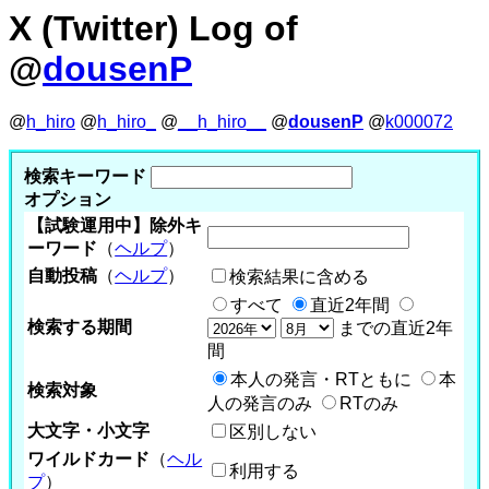
X (Twitter) Log of
@
dousenP
@
h_hiro
@
h_hiro_
@
__h_hiro__
@
dousenP
@
k000072
検索キーワード
オプション
【試験運用中】除外キ
ーワード
（
ヘルプ
）
自動投稿
（
ヘルプ
）
検索結果に含める
すべて
直近2年間
検索する期間
までの直近2年
間
本人の発言・RTともに
本
検索対象
人の発言のみ
RTのみ
大文字・小文字
区別しない
ワイルドカード
（
ヘル
利用する
プ
）