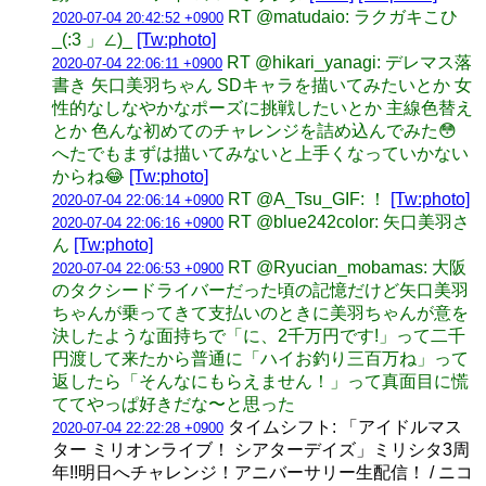
RT @matudaio: ラクガキこひ
2020-07-04 20:42:52 +0900
_(:3 」∠)_
[Tw:photo]
RT @hikari_yanagi: デレマス落
2020-07-04 22:06:11 +0900
書き 矢口美羽ちゃん SDキャラを描いてみたいとか 女
性的なしなやかなポーズに挑戦したいとか 主線色替え
とか 色んな初めてのチャレンジを詰め込んでみた😳
へたでもまずは描いてみないと上手くなっていかない
からね😂
[Tw:photo]
RT @A_Tsu_GIF: ！
[Tw:photo]
2020-07-04 22:06:14 +0900
RT @blue242color: 矢口美羽さ
2020-07-04 22:06:16 +0900
ん
[Tw:photo]
RT @Ryucian_mobamas: 大阪
2020-07-04 22:06:53 +0900
のタクシードライバーだった頃の記憶だけど矢口美羽
ちゃんが乗ってきて支払いのときに美羽ちゃんが意を
決したような面持ちで「に、2千万円です!」って二千
円渡して来たから普通に「ハイお釣り三百万ね」って
返したら「そんなにもらえません！」って真面目に慌
ててやっぱ好きだな〜と思った
タイムシフト: 「アイドルマス
2020-07-04 22:22:28 +0900
ター ミリオンライブ！ シアターデイズ」ミリシタ3周
年!!明日へチャレンジ！アニバーサリー生配信！ / ニコ