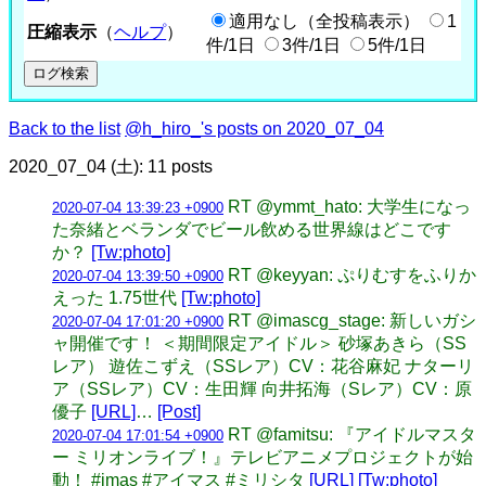
適用なし（全投稿表示）
1
圧縮表示
（
ヘルプ
）
件/1日
3件/1日
5件/1日
Back to the list
@h_hiro_'s posts on 2020_07_04
2020_07_04 (土): 11 posts
RT @ymmt_hato: 大学生になっ
2020-07-04 13:39:23 +0900
た奈緒とベランダでビール飲める世界線はどこです
か？
[Tw:photo]
RT @keyyan: ぷりむすをふりか
2020-07-04 13:39:50 +0900
えった 1.75世代
[Tw:photo]
RT @imascg_stage: 新しいガシ
2020-07-04 17:01:20 +0900
ャ開催です！ ＜期間限定アイドル＞ 砂塚あきら（SS
レア） 遊佐こずえ（SSレア）CV：花谷麻妃 ナターリ
ア（SSレア）CV：生田輝 向井拓海（Sレア）CV：原
優子
[URL]
…
[Post]
RT @famitsu: 『アイドルマスタ
2020-07-04 17:01:54 +0900
ー ミリオンライブ！』テレビアニメプロジェクトが始
動！ #imas #アイマス #ミリシタ
[URL]
[Tw:photo]