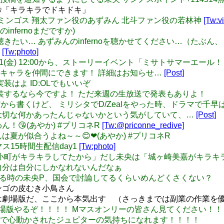
美希「キラキラでドキドキ」
ァン役のミンゴス 翔太ファン役のあずみん 北斗ファン役の若林神
[Tw:v
源のinfernoまだですか)
rnoライブで聴きたい… あずみんのinfernoを聴かせてください…（た
6
[Tw:photo]
: 2020/07/31(金) 12:00から、ストーリーイベント「ミサ
キャラを仲間にできます！ 詳細はお知らせ…
[Post]
リシタ実装はよ ID:OLでもいいぞ
鳥曲実装するなら今ですよ！ ただ来週の生放送で発表もありよ！
P: いい機会だから書くけど、 ミリシタでD/Zealをやった時、ド
大切な何かあったんじゃないかという気がしていて、…
[Post]
ゅわん！😘(あやか) #プリコネR
[Tw:@priconne_redive]
ネちゃんは夏が似合うよね～～😊❤(あやか) #プリコネR
イマス15時間生配信day1
[Tw:photo]
希は「竜宮小町がキラキラしてたから」だし未央は「城ヶ崎美嘉が
自分は自分にしかなれないんだなぁ
r: 6話見てる時の未央P、国会で討論してるくらいめんどくさくない？
リンゴの皮むき小鳥さん
 次は劇場版だ、ここから本気出す （さっきまでは副業の作業を
1722から劇場版やるぞ！！！！ Mマスオンリーの皆さん見てくださ
で心動かされたジュピターの気持ちになれます！！！！