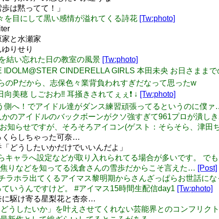
「雪歩は黙ってて！」
悪行の数々を目にして黒い感情が溢れてくる詩花
[Tw:photo]
er
萩原家と水瀬家
あんゆりせり
ゃんが髪を結い忘れた日の教室の風景
[Tw:photo]
y】THE IDOLM@STER CINDERELLA GIRLS 本田未央 お日さまま
ミリシタからのPだから、志保色々業背負われすぎだなって思ったw
 #小日向美穂 しごおわ‼️ 耳掻きされてぇぇ❗ ↓
[Tw:photo]
 輝きの向こう側へ！でアイドル達がダンス練習頑張ってるというのに僕ァ
765プロ、何人かのアイドルのバックボーンがクソ強すぎて961プロが
くて悲しいお知らせですが、そろそろアイコン(ゲスト：そらそら、津
ふっくらしちゃった可奈…
 春香「どうしたいかだけでいいんだよ」
5は声優さんからキャラへ設定などが取り入れられてる場合が多いです
い焦りなどを知ってる浅倉さんの雪歩だからこそ言えた…
[Post]
: ムビマスにもチラホラ出てくるアイマス黎明期からさんざっぱらお
いうんですけど。 #アイマス15時間生配信day1
[Tw:photo]
可奈に駆け寄る星梨花と杏奈…
ャニマスは「どうしたいか」を叶えさせてくれない芸能界とのコンフリ