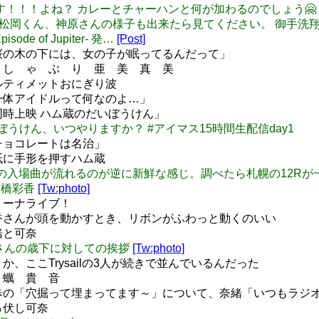
日の24時です！！！よね？ カレーとチャーハンと何が加わるのでしょう
化発表時の松岡くん、神原さんの様子も出来たら見てください。 御
 of Jupiter- 発…
[Post]
 「桜の木の下には、女の子が眠ってるんだって」
 お し ゃ ぶ り 亜 美 真 美
アルティメットおにぎり波
「一体アイドルって何なのよ…」
「同時上映 ハム蔵のだいぼうけん」
のだいぼうけん、いつやりますか？ #アイマス15時間生配信day1
「チョコレートは名治」
色紙に手形を押すハム蔵
12Rで平場の入場曲が流れるのが逆に新鮮な感じ。調べたら札幌の12
 #大橋彩香
[Tw:photo]
アリーナライブ！
 春香さんが頭を動かすとき、リボンがふわっと動くのいい
緒と可奈
向美穂さんの歳下に対しての挨拶
[Tw:photo]
うか、ここTrysailの3人が続きで並んでいるんだった
牡 蠣 貴 音
 雪歩の「穴掘って埋まってます～」について、奈緒「いつもラ
突っ伏し可奈