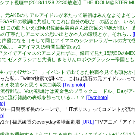
シフト視聴中(2018/11/28 22:30放送)】THE IDOLM@STER MUS
佐藤亜美菜回。元AKBのリアルアイドルが来たって最初はみんなよ
EGARE!の歌詞に共感してこれは自分の歌だ！の話とか、いろ
1P: MEGARE! この曲といえばMoR佐藤亜美菜さん出演回の印
るの丁寧だしアニマスの思い出とか本人の環境とか、それら…
[
 後にAKB辞めて声優になる（そして同じアイマスのシンデレラガー
回… #アイマス15時間生配信day1
しくてリアタイでアイマスのアニメ見れずに、録画で見た15話EDのMEG
スパロボに出て ゼノグラシアと共演し きらりんロボやグラッシー帝国と
マスの「生っすか!?サンデー」イベントで出てきた挑戦今見ても頭おか
いてなかった私… Twitter検索で調べて、これは流石の元アイドル
んまええ衣装やと思う #矢口美羽
[Tw:photo]
ャニマスの流行雑誌、Voが朝焼けは黄金色のブラックニードル、Daがア
まだに流行雑誌の表紙を飾っている…！？
[Tw:photo]
to]
 貴音の一日警察署長のシーンで、「ITポリス」ってコメントが流
o]
1☆ | 福原綾香のeveryday名場面劇場
[URL]
"TVアニメ「ア
松山久美子の投稿を通知するようにしてる未央 サンノスポイント+114514