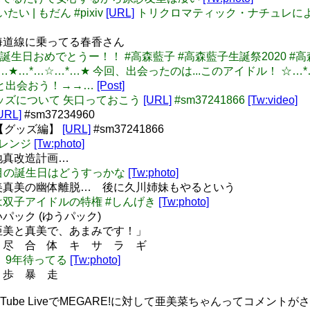
たい | もだん #pixiv
[URL]
トリクロマティック・ナチュレによる
東海道線に乗ってる春香さん
ゃん、お誕生日おめでとうー！！ #高森藍子 #高森藍子生誕祭2020 #
★…*…☆…*…★…*…☆…*…★ 今回、出会ったのは...このアイドル
ドルと出会おう！→→…
[Post]
美羽のグッズについて 矢口っておこう
[URL]
#sm37241866
[Tw:video]
URL]
#sm37234960
【グッズ編】
[URL]
#sm37241866
チャレンジ
[Tw:photo]
菊地真改造計画…
子P4年目の誕生日はどうすっかな
[Tw:photo]
 亜美真美の幽体離脱… 後に久川姉妹もやるという
幽体離脱は双子アイドルの特権 #しんげき
[Tw:photo]
いパック (ゆうパック)
「亜美と真美で、あまみです！」
無 尽 合 体 キ サ ラ ギ
ク回、9年待ってる
[Tw:photo]
雪 歩 暴 走
ouTube LiveでMEGARE!に対して亜美菜ちゃんってコメン