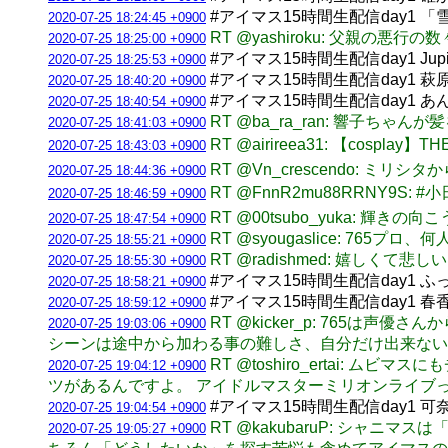
#アイマス15時間生配信day1 
2020-07-25 18:24:45 +0900
RT @yashiroku: 父親の
2020-07-25 18:25:00 +0900
#アイマス15時間生配信day1 Jupit
2020-07-25 18:25:53 +0900
#アイマス15時間生配信day1 
2020-07-25 18:40:20 +0900
#アイマス15時間生配信day1 
2020-07-25 18:40:54 +0900
RT @ba_ra_ran: 響子ち
2020-07-25 18:41:03 +0900
RT @airireea31: 【cospla
2020-07-25 18:43:03 +0900
RT @Vn_crescendo: 
2020-07-25 18:44:36 +0900
RT @FnnR2mu88RRNY9S:
2020-07-25 18:46:59 +0900
RT @00tsubo_yuka:
2020-07-25 18:47:54 +0900
RT @syougaslice: 
2020-07-25 18:55:21 +0900
RT @radishmed: 嬉し
2020-07-25 18:55:30 +0900
#アイマス15時間生配信day1 
2020-07-25 18:58:21 +0900
#アイマス15時間生配信day1
2020-07-25 18:59:12 +0900
RT @kicker_p: 76
2020-07-25 19:03:06 +0900
シーンは途中から加わる事の難しさ、自分だけ出来な
RT @toshiro_ertai
2020-07-25 19:04:12 +0900
ツがあるんですよ。 アイドルマスターミリオンライブって
#アイマス15時間生配信day1 
2020-07-25 19:04:54 +0900
RT @kakubaruP: シ
2020-07-25 19:05:27 +0900