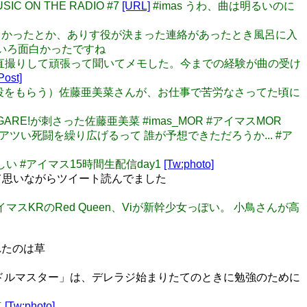
IC ON THE RADIO #7
[URL]
#imas うわ、曲は明るいのに
そよそしかったとか、ありす役が決まった連絡があったとき風呂に入
いろ面白かったですね
象が強い。直撮りして頑張って聞いてメモした。今までの経験が曲の受け
Post]
ルの方で役をもらう）佐藤亜美菜さんが、お仕事で苦労なさってた頃に
ARE!が刺さった佐藤亜美菜 #imas_MOR #アイマスMOR
もアツい死闘を繰り広げるって 誰が予想できただろうか... #ア
しい #アイマス15時間生配信day1
[Tw:photo]
…って思いながらツイート読んでました
イマスKRのRed Queen、Viが新幹少女っぽい。 小鳥さんが高
れたのは草
イドルマスター」は、デレラジ始まりたてのときに勉強のために
点
[Tw:photo]