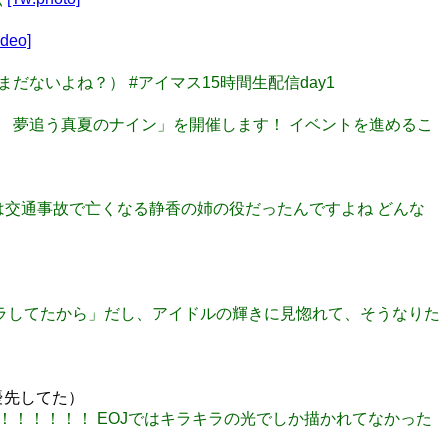
ideo]
ぶん、まだないよね？） #アイマス15時間生配信day1
トサマーエール！ 夢追う真夏のナイン」を開催します！ イベントを進めるこ
ラマで千早は交通事故で亡くなる静香の姉の役だったんですよね どんな
キラキラしてたから」だし、アイドルの輝きに見惚れて、そうなりた
優先してた）
い！！！！！！！！ EOJではキラキラの光でしか描かれてなかった