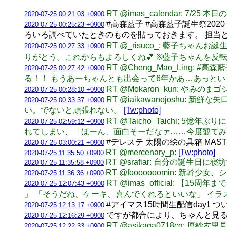
RT @imas_calendar: 7/25
2020-07-25 00:21:03 +0900
#高森藍子 #高森藍子誕生祭20
2020-07-25 00:25:23 +0900
ろいろ調べていたときのものを貼っておきます。 担当
RT @_risuco_: 藍子ち
2020-07-25 00:27:33 +0900
りがとう。これからもよろしくね💕 ※藍子ちゃんを反転
RT @Cheng_Mao_Ling
2020-07-25 00:27:42 +0900
る！！ もうあーちゃんとも出会って6年かあ…あっと
RT @Mokaron_kun: やみの
2020-07-25 00:28:10 +0900
RT @iaikawanojosh
2020-07-25 00:33:37 +0900
い。でないと頑張れない。
[Tw:photo]
RT @Taicho_Taichi
2020-07-25 02:59:12 +0900
れてしまい、「ほーん、面白そーだなァ……今度観てみ
#デレステ 太陽の絵の具箱 MA
2020-07-25 03:00:21 +0900
RT @mercenary_p:
[Tw:photo]
2020-07-25 11:35:50 +0900
RT @srafiar: 自分の誕生日
2020-07-25 11:35:58 +0900
RT @fooooooomin: 新
2020-07-25 11:36:36 +0900
RT @imas_official
2020-07-25 12:07:43 +0900
」 「そうだね、ケーキ、喜んでくれるといいな」 イラ
#アイマス15時間生配信day1
2020-07-25 12:13:17 +0900
ですが都合により、ちゃんと見る
2020-07-25 12:16:29 +0900
RT @asikaga0718cg:
2020-07-25 12:22:33 +0900