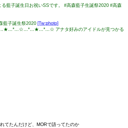
藍子誕生日お祝いSSです。 #高森藍子生誕祭2020 #高森
高森藍子誕生祭2020
[Tw:photo]
！ ☆…*…★…*…☆…*…★…*…☆ アナタ好みのアイドルが見つかる
トがされてたんだけど、MORで語ってたのか