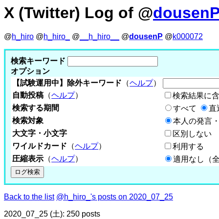
X (Twitter) Log of @
dousen
@
h_hiro
@
h_hiro_
@
__h_hiro__
@
dousenP
@
k000072
検索キーワード
オプション
【試験運用中】除外キーワード
（
ヘルプ
）
自動投稿
（
ヘルプ
）
検索結果に
検索する期間
すべて
直
検索対象
本人の発言・
大文字・小文字
区別しない
ワイルドカード
（
ヘルプ
）
利用する
圧縮表示
（
ヘルプ
）
適用なし（
Back to the list
@h_hiro_'s posts on 2020_07_25
2020_07_25 (土): 250 posts