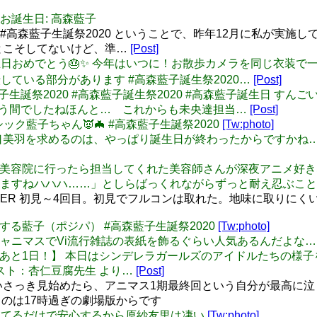
 本日のお誕生日: 高森藍子
20 #高森藍子生誕祭2020 ということで、昨年12月に私が実
とこそしてないけど、準…
[Post]
ゃんお誕生日おめでとう🎂✨ 今年はいつに！お散歩カメラを同じ衣装
している部分があります #高森藍子誕生祭2020…
[Post]
: #高森藍子生誕祭2020 #高森藍子誕生祭2020 #高森藍子誕
いう間でしたねほんと… これからも未央達担当…
[Post]
まゴシック藍子ちゃん👿🦇 #高森藍子生誕祭2020
[Tw:photo]
u: 新鮮な矢口美羽を求めるのは、やっぱり誕生日が終わったからで
: 5億年ぶりに美容院に行ったら担当してくれた美容師さんが深夜ア
ますねハハハ……」としらばっくれながらずっと耐え忍ぶこと
STER 初見～4回目。初見でフルコンは取れた。地味に取りに
に寝坊する藍子（ポジパ） #高森藍子生誕祭2020
[Tw:photo]
幹少女、シャニマスでVi流行雑誌の表紙を飾るぐらい人気あるんだよな…
: 【15周年まであと1日！】 本日はシンデレラガールズのアイドルた
スト：杏仁豆腐先生 より…
[Post]
 ついさっき見始めたら、アニマス1期最終回という自分が最高に
のは17時過ぎの劇場版からです
 原紗友里見てるだけで安心するから原紗友里は凄い
[Tw:photo]