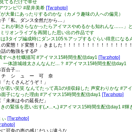
の杏奈見てるだけで幸せ
ピュアワンピ🤍 #星井美希
[Tw:photo]
もレンズが大量にあったりするのかな（カメラ趣味の人への偏見）
 百合子「私、ダンス全然だから…」
場版、「もうこれが刺さらなかったらアイマスやめるかも知れんな…
ミリオンライブを再開した思い出の作品です
子！！お前は3タイプ編成時にダンス105％アップするぐらい得意に
 「この変態！ド変態！」きました！！！！！！！！！！！！！！
英会話の勉強をするP
史に残すべき牡蠣描写 #アイマス15時間生配信day1
[Tw:photo]
キエイジ、一体誰城雄太さんなんだ…？ #アイマス15時間生配信day1
転ぶ百合子…
プ チ シ ュ ー 可 奈
可奈「たくさんどうぞ！」
可奈ちゃん声が若い笑笑 なんてたって高1の頃収録した 声変わりかな #ア
がこの面子になった理由 #アイマス15時間生配信day1
[Tw:photo]
金言「未来は今の延長だ」
収録のときの緊張を思い出す(,,•﹏•,,) #アイマス15時間生配信day1 #
っょぃ
[Tw:photo]
:photo]
 確かに可奈の声の感じだいぶ違うな