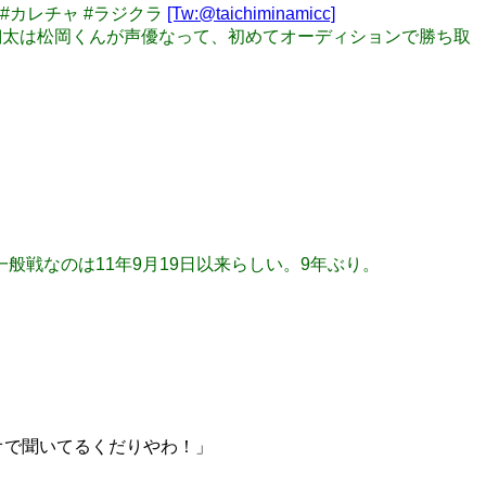
 #カレチャ #ラジクラ
[Tw:@taichiminamicc]
手洗翔太は松岡くんが声優なって、初めてオーディションで勝ち取
Rが一般戦なのは11年9月19日以来らしい。9年ぶり。
ジオで聞いてるくだりやわ！」