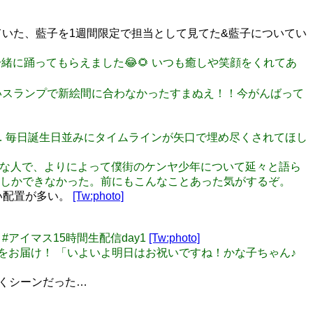
施していた、藍子を1週間限定で担当として見てた&藍子についてい
で一緒に踊ってもらえました😂🌻 いつも癒しや笑顔をくれてあ
生日 すんごいスランプで新絵間に合わなかったすまぬえ！！今がんばって
すかね… 毎日誕生日並みにタイムラインが矢口で埋め尽くされてほし
ニメ好きな人で、よりによって僕街のケンヤ少年について延々と語ら
しかできなかった。前にもこんなことあった気がするぞ。
くい配置が多い。
[Tw:photo]
 #アイマス15時間生配信day1
[Tw:photo]
ちの様子をお届け！ 「いよいよ明日はお祝いですね！かな子ちゃん♪
泣くシーンだった…