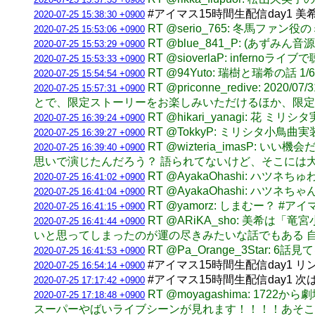
#アイマス15時間生配信day1 
2020-07-25 15:38:30 +0900
RT @serio_765: 冬馬フ
2020-07-25 15:53:06 +0900
RT @blue_841_P: (あずみん音
2020-07-25 15:53:29 +0900
RT @sioverlaP: infe
2020-07-25 15:53:33 +0900
RT @94Yuto: 瑞樹と瑞希の話 1/
2020-07-25 15:54:54 +0900
RT @priconne_redive
2020-07-25 15:57:31 +0900
とで、限定ストーリーをお楽しみいただけるほか、限定
RT @hikari_yanagi: 花 ミ
2020-07-25 16:39:24 +0900
RT @TokkyP: ミリシタ小
2020-07-25 16:39:27 +0900
RT @wizteria_imas
2020-07-25 16:39:40 +0900
思いで演じたんだろう？ 語られてないけど、そこには
RT @AyakaOhashi: ハツネち
2020-07-25 16:41:02 +0900
RT @AyakaOhashi: ハツ
2020-07-25 16:41:04 +0900
RT @yamorz: しまむー？ #ア
2020-07-25 16:41:15 +0900
RT @ARiKA_sho: 美
2020-07-25 16:41:44 +0900
いと思ってしまったのが運の尽きみたいな話でもある 
RT @Pa_Orange_3Sta
2020-07-25 16:41:53 +0900
#アイマス15時間生配信day1 
2020-07-25 16:54:14 +0900
#アイマス15時間生配信day1
2020-07-25 17:17:42 +0900
RT @moyagashima: 
2020-07-25 17:18:48 +0900
スーパーやばいライブシーンが見れます！！！！あそこ