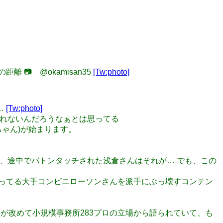
での距離 📷 @okamisan35
[Tw:photo]
…
[Tw:photo]
潰しきれないんだろうなぁとは思ってる
田ちゃん)が始まります。
。 でも、途中でバトンタッチされた浅倉さんはそれが… でも、この
世話になってる大手コンビニローソンさんを派手にぶっ壊すコンテン
クトが改めて小規模事務所283プロの立場から語られていて、も