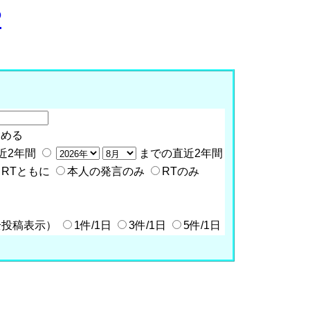
P
含める
近2年間
までの直近2年間
RTともに
本人の発言のみ
RTのみ
全投稿表示）
1件/1日
3件/1日
5件/1日