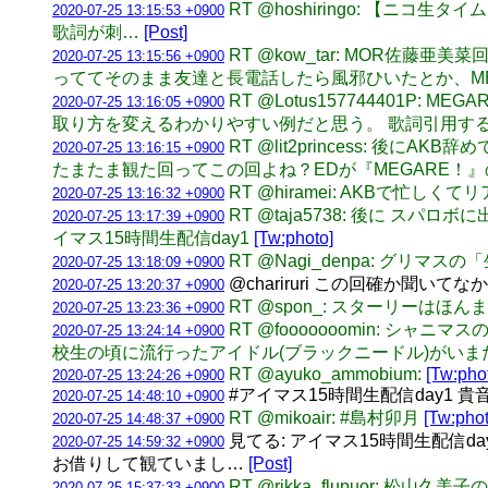
RT @hoshiringo: 【ニコ生タイム
2020-07-25 13:15:53 +0900
歌詞が刺…
[Post]
RT @kow_tar: MOR
2020-07-25 13:15:56 +0900
っててそのまま友達と長電話したら風邪ひいたとか、M
RT @Lotus15774440
2020-07-25 13:16:05 +0900
取り方を変えるわかりやすい例だと思う。 歌詞引用す
RT @lit2princess:
2020-07-25 13:16:15 +0900
たまたま観た回ってこの回よね？EDが『MEGARE！』の
RT @hiramei: AKBで忙
2020-07-25 13:16:32 +0900
RT @taja5738: 後に 
2020-07-25 13:17:39 +0900
イマス15時間生配信day1
[Tw:photo]
RT @Nagi_denpa: グリ
2020-07-25 13:18:09 +0900
@chariruri この回確か聞
2020-07-25 13:20:37 +0900
RT @spon_: スターリーはほ
2020-07-25 13:23:36 +0900
RT @fooooooomin: シ
2020-07-25 13:24:14 +0900
校生の頃に流行ったアイドル(ブラックニードル)がい
RT @ayuko_ammobium:
[Tw:pho
2020-07-25 13:24:26 +0900
#アイマス15時間生配信day1
2020-07-25 14:48:10 +0900
RT @mikoair: #島村卯月
[Tw:phot
2020-07-25 14:48:37 +0900
見てる: アイマス15時間生配信day
2020-07-25 14:59:32 +0900
お借りして観ていまし…
[Post]
RT @rikka_flupuor: 
2020-07-25 15:37:33 +0900