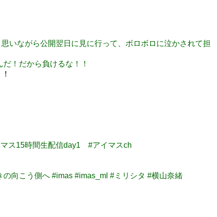
…」と思いながら公開翌日に見に行って、ボロボロに泣かされて担
なるんだ！だから負けるな！！
！！
イマス15時間生配信day1 #アイマスch
輝きの向こう側へ #imas #imas_ml #ミリシタ #横山奈緒