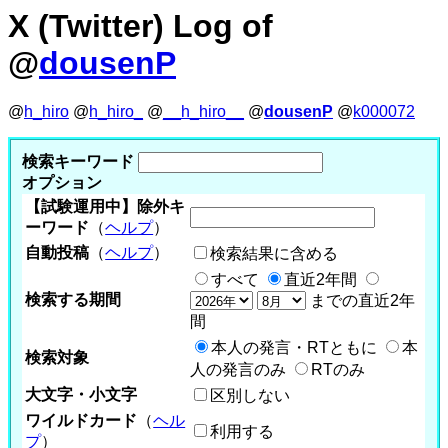
X (Twitter) Log of
@
dousenP
@
h_hiro
@
h_hiro_
@
__h_hiro__
@
dousenP
@
k000072
検索キーワード
オプション
【試験運用中】除外キ
ーワード
（
ヘルプ
）
自動投稿
（
ヘルプ
）
検索結果に含める
すべて
直近2年間
検索する期間
までの直近2年
間
本人の発言・RTともに
本
検索対象
人の発言のみ
RTのみ
大文字・小文字
区別しない
ワイルドカード
（
ヘル
利用する
プ
）