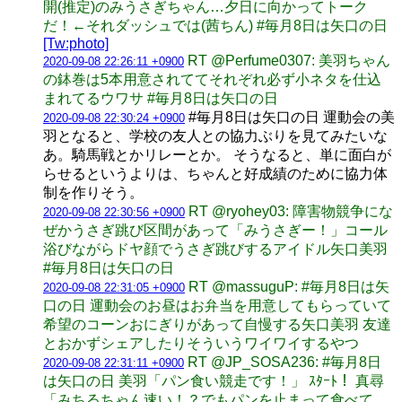
開(推定)のみうさぎちゃん…夕日に向かってトーク
だ！←それダッシュでは(茜ちん) #毎月8日は矢口の日
[Tw:photo]
RT @Perfume0307: 美羽ちゃん
2020-09-08 22:26:11 +0900
の鉢巻は5本用意されててそれぞれ必ず小ネタを仕込
まれてるウワサ #毎月8日は矢口の日
#毎月8日は矢口の日 運動会の美
2020-09-08 22:30:24 +0900
羽となると、学校の友人との協力ぶりを見てみたいな
あ。騎馬戦とかリレーとか。 そうなると、単に面白が
らせるというよりは、ちゃんと好成績のために協力体
制を作りそう。
RT @ryohey03: 障害物競争にな
2020-09-08 22:30:56 +0900
ぜかうさぎ跳び区間があって「みうさぎー！」コール
浴びながらドヤ顔でうさぎ跳びするアイドル矢口美羽
#毎月8日は矢口の日
RT @massuguP: #毎月8日は矢
2020-09-08 22:31:05 +0900
口の日 運動会のお昼はお弁当を用意してもらっていて
希望のコーンおにぎりがあって自慢する矢口美羽 友達
とおかずシェアしたりそういうワイワイするやつ
RT @JP_SOSA236: #毎月8日
2020-09-08 22:31:11 +0900
は矢口の日 美羽「パン食い競走です！」 ｽﾀｰﾄ！ 真尋
「みちるちゃん速い！？でもパンを止まって食べて