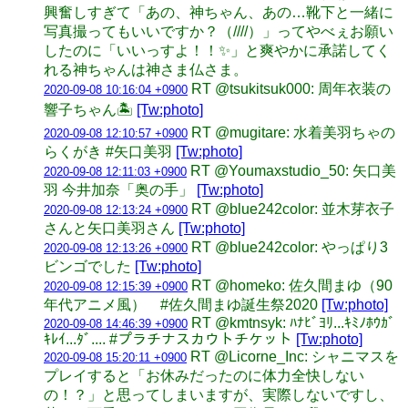
興奮しすぎて「あの、神ちゃん、あの…靴下と一緒に
写真撮ってもいいですか？（////）」ってやべぇお願い
したのに「いいっすよ！！✨」と爽やかに承諾してく
れる神ちゃんは神さま仏さま。
RT @tsukitsuk000: 周年衣装の
2020-09-08 10:16:04 +0900
響子ちゃん🏝
[Tw:photo]
RT @mugitare: 水着美羽ちゃの
2020-09-08 12:10:57 +0900
らくがき #矢口美羽
[Tw:photo]
RT @Youmaxstudio_50: 矢口美
2020-09-08 12:11:03 +0900
羽 今井加奈「奥の手」
[Tw:photo]
RT @blue242color: 並木芽衣子
2020-09-08 12:13:24 +0900
さんと矢口美羽さん
[Tw:photo]
RT @blue242color: やっぱり3
2020-09-08 12:13:26 +0900
ビンゴでした
[Tw:photo]
RT @homeko: 佐久間まゆ（90
2020-09-08 12:15:39 +0900
年代アニメ風） #佐久間まゆ誕生祭2020
[Tw:photo]
RT @kmtnsyk: ﾊﾅﾋﾞﾖﾘ...ｷﾐﾉﾎｳｶﾞ
2020-09-08 14:46:39 +0900
ｷﾚｲ...ﾀﾞ.... #プラチナスカウトチケット
[Tw:photo]
RT @Licorne_Inc: シャニマスを
2020-09-08 15:20:11 +0900
プレイすると「お休みだったのに体力全快しない
の！？」と思ってしまいますが、実際しないですし、