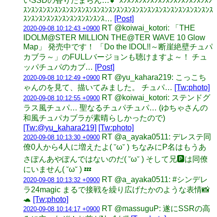
いSSDの香りたまらん…💕 ｽﾝｽﾝｽﾝｽﾝｽﾝｽﾝｽﾝｽﾝｽﾝｽﾝｽﾝｽﾝ
ｽﾝｽﾝｽﾝｽﾝｽﾝｽﾝｽﾝｽﾝｽﾝｽﾝｽﾝｽﾝｽﾝｽﾝｽﾝｽﾝｽﾝｽﾝｽﾝｽﾝｽﾝｽﾝｽﾝｽﾝｽ
ｽﾝｽﾝｽﾝｽﾝｽﾝｽﾝｽﾝｽﾝｽﾝｽﾝｽ…
[Post]
RT @koiwai_kotori: 「THE
2020-09-08 10:12:43 +0900
IDOLM@STER MILLION THE@TER WAVE 10 Glow
Map」 発売中です！ 「Do the IDOL!!～断崖絶壁チュパ
カブラ～」のFULLバージョンも聴けますよ～！ チュ
ッパチュパのカブ…
[Post]
RT @yu_kahara219: こっこち
2020-09-08 10:12:49 +0900
ゃんのを見て、描いてみました。 チュパ…
[Tw:photo]
RT @koiwai_kotori: ステンドグ
2020-09-08 10:12:55 +0900
ラス風チュパ… 聖なるチュパチュパ… (ゆちゃさんの
和風チュパカブラが素晴らしかったので)
[Tw:@yu_kahara219]
[Tw:photo]
RT @a_ayaka0511: デレステ同
2020-09-08 10:13:30 +0900
僚0人から4人に増えたよ( ˘ω˘ ) ちなみにP名はもうあ
さぽんあやぽんではないのだ( ˘ω˘ ) そして兄🅿️は同僚
にいません( ˘ω˘ ) 💤
RT @a_ayaka0511: #シンデレ
2020-09-08 10:13:32 +0900
ラ24magic まるで接戦を繰り広げたかのような表情📸
🐢
[Tw:photo]
RT @massuguP: 遂にSSRの高
2020-09-08 10:14:17 +0900