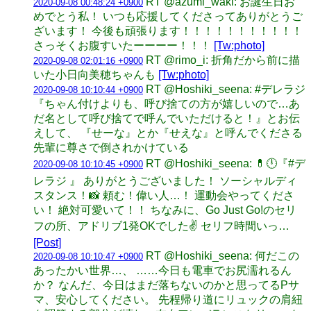
RT @azumi_waki: お誕生日お
2020-09-08 00:48:24 +0900
めでとう私！ いつも応援してくださってありがとうご
ざいます！ 今後も頑張ります！！！！！！！！！！！
さっそくお腹すいたーーーー！！！
[Tw:photo]
RT @rimo_i: 折角だから前に描
2020-09-08 02:01:16 +0900
いた小日向美穂ちゃんも
[Tw:photo]
RT @Hoshiki_seena: #デレラジ
2020-09-08 10:10:44 +0900
『ちゃん付けよりも、呼び捨ての方が嬉しいので…あ
だ名として呼び捨てで呼んでいただけると！』とお伝
えして、 『せーな』とか『せえな』と呼んでくださる
先輩に尊さで倒されかけている
RT @Hoshiki_seena: 💊🕛『#デ
2020-09-08 10:10:45 +0900
レラジ 』 ありがとうございました！ ソーシャルディ
スタンス！📸 頼む！偉い人…！ 運動会やってくださ
い！ 絶対可愛いて！！ ちなみに、Go Just Go!のセリ
フの所、アドリブ1発OKでした✌️ セリフ時間いっ…
[Post]
RT @Hoshiki_seena: 何だこの
2020-09-08 10:10:47 +0900
あったかい世界…、 ……今日も電車でお尻濡れるん
か？ なんだ、今日はまだ落ちないのかと思ってるPサ
マ、安心してください。 先程帰り道にリュックの肩紐