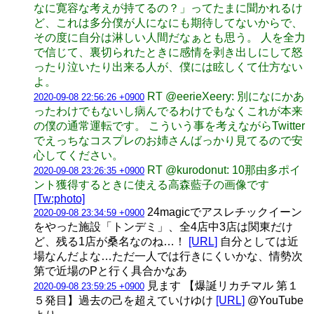
なに寛容な考えが持てるの？」ってたまに聞かれるけ
ど、これは多分僕が人になにも期待してないからで、
その度に自分は淋しい人間だなぁとも思う。 人を全力
で信じて、裏切られたときに感情を剥き出しにして怒
ったり泣いたり出来る人が、僕には眩しくて仕方ない
よ。
RT @eerieXeery: 別になにかあ
2020-09-08 22:56:26 +0900
ったわけでもないし病んでるわけでもなくこれが本来
の僕の通常運転です。 こういう事を考えながらTwitter
でえっちなコスプレのお姉さんばっかり見てるので安
心してください。
RT @kurodonut: 10那由多ポイ
2020-09-08 23:26:35 +0900
ント獲得するときに使える高森藍子の画像です
[Tw:photo]
24magicでアスレチックイーン
2020-09-08 23:34:59 +0900
をやった施設「トンデミ」、全4店中3店は関東だけ
ど、残る1店が桑名なのね…！
[URL]
自分としては近
場なんだよな…ただ一人では行きにくいかな、情勢次
第で近場のPと行く具合かなあ
見ます 【爆誕リカチマル 第１
2020-09-08 23:59:25 +0900
５発目】過去の己を超えていけゆけ
[URL]
@YouTube