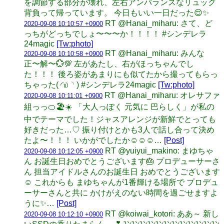
を調節する部分が壊れ、左右アンバランスなリュック
背負って帰っています。 今日もいい一日だった😌✨
RT @Hanai_miharu: さて、ど
2020-09-08 10:10:57 +0900
っちがどっちでしょ〜〜〜か！！！！ #シンデレラ
24magic
[Tw:photo]
RT @Hanai_miharu: みんな
2020-09-08 10:10:58 +0900
正〜解〜💮💯 左があたし、右がほっちゃんでし
た！！！ 後ろ姿があまりにも似てたから撮ってもらっ
ちゃった( ◜௰◝ ) #シンデレラ24magic
[Tw:photo]
RT @Hanai_miharu: オレサファ
2020-09-08 10:11:01 +0900
組っっ🍊🏖☀️ 「大人っぽく 元気に 巴らしく」が私の
中でテーマでした！ジャスアレンジが新鮮でとっても
好きだった…♡ 振り付けとかも3人で話し合って決め
たよ〜！！！ いかがでしたか☺️☺️☺️…
[Post]
RT @yuiyui_makino: まゆちゃ
2020-09-08 10:12:05 +0900
ん お誕生日おめでとうございます🎂 プロデューサーさ
ん 担当アイドルさんのお誕生日 おめでとうございます
☺️ これからも まゆちゃんが1番輝ける場所で プロデュ
ーサーさんと共に かけがえのない時間を過ごせますよ
うに✨…
[Post]
RT @koiwai_kotori: ああ～ 新し
2020-09-08 10:12:10 +0900