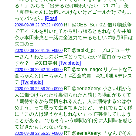
る！」 みちる「出来るだけ味わいたい…ﾌｺﾞﾌｺﾞ」 美
「真尋ちゃんには追いつけないけどゴールだけでも…
ってパンが…
[Post]
RT @OEB_Sei_02: 借り物競争
2020-09-08 22:37:22 +0900
でアイドルを引いた子から引っ張るともれなく今井加
奈か本田未央と一緒に全速力で来るらしい #毎月8日は
矢口の日
RT @tabiki_p: 「プロデューサ
2020-09-08 22:41:16 +0900
ーさん！わたしのポーズどうでしたか？面白かったで
すか？」 #矢口美羽
[Tw:photo]
RT @tome_nago: リゾートな乙
2020-09-08 22:42:19 +0900
倉ちゃんとはーちゃん！ #乙倉悠貴 #久川颯 #デレス
テ
[Tw:photo]
RT @eerieXeery: 小さい頃から
2020-09-08 22:56:20 +0900
人に傷つけられたり裏切られたと感じる場面が多くて
「期待するから裏切られるんだ。人に期待するのはや
めよう」って思って生きてきたけど、 それでもごく稀
に「この人は違うかもしれない」って期待してしまう
ことがある。 でもそういう瞬間が自分に人間味を感じ
て好きかもしれないなぁ。
RT @eerieXeery: 「なんでそん
2020-09-08 22:56:23 +0900