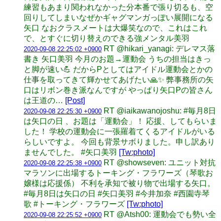
練習もあまり関われなかった分本番で張り切るも、空
回りしてしまいなぜかギャグマンガっぽい展開になる
矢口 なおクラスメートは大爆笑なので、これはこれ
で、とすぐに切り替えのできる強メンタル美羽
RT @hikari_yanagi: デレマス落
2020-09-08 22:25:02 +0900
書き 矢口美羽 今月のお題→運動会 うちの担当はきっ
と脚が速い💪 だからPとしてはアイドル運動会とかの
仕事を取ってきて輝かせてあげたい🙏✨ 弊事務所の矢
口はリボン巻き派なんですが やっぱり矢口Pの皆さん
は王道の…
[Post]
RT @iaikawanojoshu: #毎月8日
2020-09-08 22:25:30 +0900
は矢口の日 、お題は「運動会」！ 応援、してもらいま
した！ 学校の運動会に一張羅着てくるアイドルがいる
らしいですよ。 今回も背景サボりました。申し訳あり
ませんでした。 #矢口美羽
[Tw:photo]
RT @showseven: ユニット対抗
2020-09-08 22:25:38 +0900
マラソンに出場するトーキング・フラワーズ（琴歌お
嬢様は応援係） 不利を承知で被り物で出場する矢口。
#毎月8日は矢口の日 #矢口美羽 #今井加奈 #西園寺琴
歌 #トーキング・フラワーズ
[Tw:photo]
RT @Atsh00: 運動会でも勢い全
2020-09-08 22:25:52 +0900