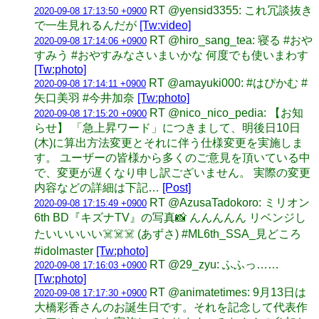
RT @yensid3355: これ冗談抜き
2020-09-08 17:13:50 +0900
で一生見れるんだが
[Tw:video]
RT @hiro_sang_tea: 寝る #おや
2020-09-08 17:14:06 +0900
すみう #おやすみなさいまいかな 何度でも使いまわす
[Tw:photo]
RT @amayuki000: #はぴかむ #
2020-09-08 17:14:11 +0900
矢口美羽 #今井加奈
[Tw:photo]
RT @nico_nico_pedia: 【お知
2020-09-08 17:15:20 +0900
らせ】 「急上昇ワード」につきまして、明後日10日
(木)に算出方法変更とそれに伴う仕様変更を実施しま
す。 ユーザーの皆様から多くのご意見を頂いている中
で、変更が遅くなり申し訳ございません。 実際の変更
内容などの詳細は下記…
[Post]
RT @AzusaTadokoro: ミリオン
2020-09-08 17:15:49 +0900
6th BD『キズナTV』の写真📸 んんんんん リベンジし
たいいいいい☠️☠️☠️ (あずさ) #ML6th_SSA_見どころ
#idolmaster
[Tw:photo]
RT @29_zyu: ふふっ……
2020-09-08 17:16:03 +0900
[Tw:photo]
RT @animatetimes: 9月13日は
2020-09-08 17:17:30 +0900
大橋彩香さんのお誕生日です。それを記念して代表作