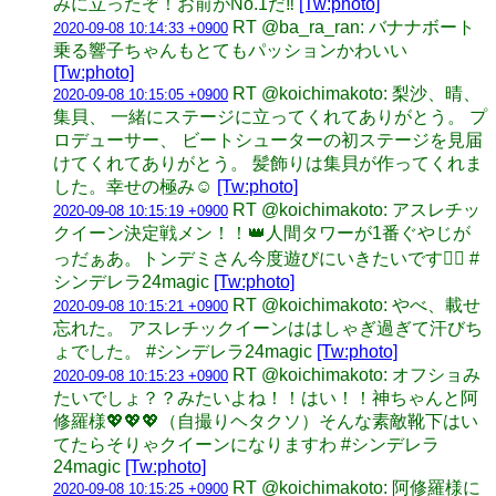
みに立ったぞ！お前がNo.1だ‼︎
[Tw:photo]
RT @ba_ra_ran: バナナボート
2020-09-08 10:14:33 +0900
乗る響子ちゃんもとてもパッションかわいい
[Tw:photo]
RT @koichimakoto: 梨沙、晴、
2020-09-08 10:15:05 +0900
集貝、 一緒にステージに立ってくれてありがとう。 プ
ロデューサー、 ビートシューターの初ステージを見届
けてくれてありがとう。 髪飾りは集貝が作ってくれま
した。幸せの極み☺️
[Tw:photo]
RT @koichimakoto: アスレチッ
2020-09-08 10:15:19 +0900
クイーン決定戦メン！！👑人間タワーが1番ぐやじが
っだぁあ。トンデミさん今度遊びにいきたいです🧗‍♀️ #
シンデレラ24magic
[Tw:photo]
RT @koichimakoto: やべ、載せ
2020-09-08 10:15:21 +0900
忘れた。 アスレチックイーンははしゃぎ過ぎて汗びち
ょでした。 #シンデレラ24magic
[Tw:photo]
RT @koichimakoto: オフショみ
2020-09-08 10:15:23 +0900
たいでしょ？？みたいよね！！はい！！神ちゃんと阿
修羅様💖💖💖（自撮りヘタクソ）そんな素敵靴下はい
てたらそりゃクイーンになりますわ #シンデレラ
24magic
[Tw:photo]
RT @koichimakoto: 阿修羅様に
2020-09-08 10:15:25 +0900