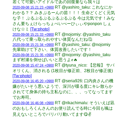
若くて可愛いアイドルであの回復量なら我々は
RT @yashiro_taku: これなにか
2020-09-08 15:21:23 +0900
わかる？？ みきぷるーんの苗！！！ 生命どくどく元気
な子！ ぷるぷるぷるぷるぷるぷる 今は元気です！みな
さん要ちぇけらっちょべいべーひぃぃやponpon しぇ
けな☆ミ
[Tw:photo]
RT @nojomiy: @yashiro_taku
2020-09-08 15:21:33 +0900
八代って乗っ取られやすい体質なんだね🤔
RT @yashiro_taku: @nojomiy
2020-09-08 15:21:34 +0900
先輩助けて下さい、体質改善したいです！
RT @nojomiy: @yashiro_taku
2020-09-08 15:21:35 +0900
まず村瀬を倒せばいいと思うよ✊🔥
RT @tyuna_nico: 【悲報】 サバ
2020-09-08 15:47:24 +0900
オリくん、消される (1枚目が修正前、2枚目が修正後)
[Tw:photo]
RT @seria926: 口内炎さんの機
2020-09-08 16:45:20 +0900
嫌がたいそう悪いようで、深川が喋る度にキレ散らか
されてて身体の持ち主私なのに、、、ってなってます
でお寿司。
RT @rikachimalu: そういえば凪
2020-09-08 16:46:08 +0900
のおもしろくんさんのお便り読んでる時に今回も颯は
見えないところでバリバリ動いてます😋✌️