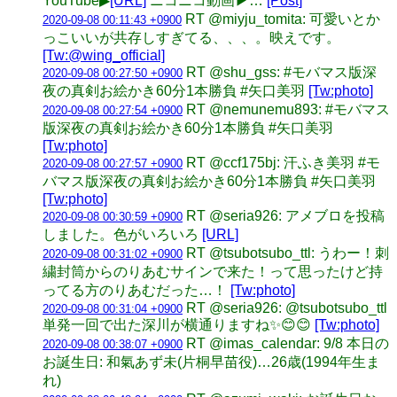
YouTube▶
[URL]
ニコニコ動画▶…
[Post]
RT @miyju_tomita: 可愛いとか
2020-09-08 00:11:43 +0900
っこいいが共存しすぎてる、、、。映えです。
[Tw:@wing_official]
RT @shu_gss: #モバマス版深
2020-09-08 00:27:50 +0900
夜の真剣お絵かき60分1本勝負 #矢口美羽
[Tw:photo]
RT @nemunemu893: #モバマス
2020-09-08 00:27:54 +0900
版深夜の真剣お絵かき60分1本勝負 #矢口美羽
[Tw:photo]
RT @ccf175bj: 汗ふき美羽 #モ
2020-09-08 00:27:57 +0900
バマス版深夜の真剣お絵かき60分1本勝負 #矢口美羽
[Tw:photo]
RT @seria926: アメブロを投稿
2020-09-08 00:30:59 +0900
しました。色がいろいろ
[URL]
RT @tsubotsubo_ttl: うわー！刺
2020-09-08 00:31:02 +0900
繍封筒からのりあむサインで来た！って思ったけど持
ってる方のりあむだった…！
[Tw:photo]
RT @seria926: @tsubotsubo_ttl
2020-09-08 00:31:04 +0900
単発一回で出た深川が横通りますね✨😊😊
[Tw:photo]
RT @imas_calendar: 9/8 本日の
2020-09-08 00:38:07 +0900
お誕生日: 和氣あず未(片桐早苗役)…26歳(1994年生ま
れ)