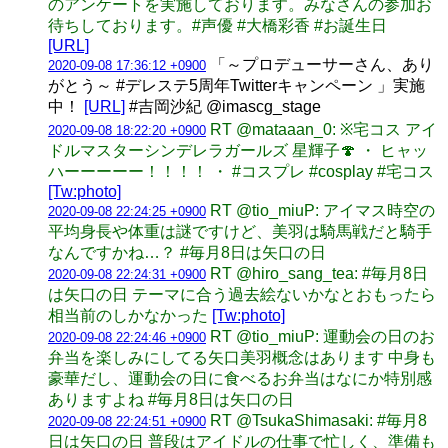
のアンケートを実施しております。みなさんの参加お
待ちしております。#声優 #大橋彩香 #お誕生日
[URL]
「～プロデューサーさん、あり
2020-09-08 17:36:12 +0900
がとう～ #デレステ5周年Twitterキャンペーン 」実施
中！
[URL]
#吉岡沙紀 @imascg_stage
RT @mataaan_0: ※宅コス アイ
2020-09-08 18:22:20 +0900
ドルマスターシンデレラガールズ 星輝子🍄 ・ ヒャッ
ハーーーーー！！！！ ・ #コスプレ #cosplay #宅コス
[Tw:photo]
RT @tio_miuP: アイマス時空の
2020-09-08 22:24:25 +0900
平均身長や体重は謎ですけど、美羽は騎馬戦だと騎手
なんですかね…？ #毎月8日は矢口の日
RT @hiro_sang_tea: #毎月8日
2020-09-08 22:24:31 +0900
は矢口の日 テーマに合う過去絵ないかなとおもったら
相当前のしかなかった
[Tw:photo]
RT @tio_miuP: 運動会の日のお
2020-09-08 22:24:46 +0900
弁当を楽しみにしてる矢口美羽概念はあります 中身も
豪華だし、運動会の日に食べるお弁当はなにか特別感
ありますよね #毎月8日は矢口の日
RT @TsukaShimasaki: #毎月8
2020-09-08 22:24:51 +0900
日は矢口の日 普段はアイドルの仕事で忙しく、準備も