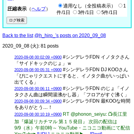
適用なし（全投稿表示）
1
圧縮表示
（
ヘルプ
）
件/1日
3件/1日
5件/1日
Back to the list
@h_hiro_'s posts on 2020_09_08
2020_09_08 (火): 81 posts
#シンデレラFDN イノタクさん
2020-09-08 00:02:09 +0900
「サイドキックのじょ」ｗ
#シンデレラFDN DJ KOOさん
2020-09-08 00:05:31 +0900
「ぴにゃリクエストにすると、イノタク曲がいっぱい
出てくる」
#シンデレラFDN のじょ「イノ
2020-09-08 00:06:11 +0900
タクさん曲は瞬間湯沸かし器」「フロアがすぐ沸く」
#シンデレラFDN 最KOOな時間
2020-09-08 00:09:34 +0900
をありがとう…！
RT @phonon_seiyu: 📺長江里
2020-09-08 00:10:19 +0900
加『爆誕リカチマル 第１５発目』 次回の配信は
9/9（水）午前0時～ YouTube・ニコニコ動画にて配信