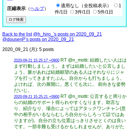
適用なし（全投稿表示）
1
圧縮表示
（
ヘルプ
）
件/1日
3件/1日
5件/1日
Back to the list
@h_hiro_'s posts on 2020_09_21
@dousenP's posts on 2020_09_21
2020_09_21 (月): 5 posts
RT @n_motti: 結婚したい人はは
2020-09-21 15:25:17 +0900
まず行動しましょう。 まずは結婚したいと公言しまし
ょう。脈があれば結婚願望のある人はそれなりにジャ
ブを打ってきますたぶん。自分からも打ちましょう。
よければ、次の展開に。悪くても次に。 前向きな姿勢
だいじ。
RT @n_motti: 公言すると周りか
2020-09-21 15:25:21 +0900
らの結婚のサポート得られやすくなります。助言な
り、紹介なり、場合によってはアタックワンチャン(意
中の相手がいるならむしろ自分からしろって話ではあ
りますが)。自分の立ち位置はっきりさせとくのは良い
です。一部非難も受けるかもしれませんが、ありがた