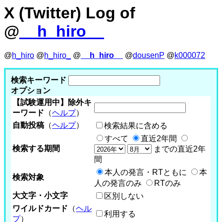
X (Twitter) Log of
@
__h_hiro__
@
h_hiro
@
h_hiro_
@
__h_hiro__
@
dousenP
@
k000072
検索キーワード
オプション
【試験運用中】除外キ
ーワード
（
ヘルプ
）
自動投稿
（
ヘルプ
）
検索結果に含める
すべて
直近2年間
検索する期間
までの直近2年
間
本人の発言・RTともに
本
検索対象
人の発言のみ
RTのみ
大文字・小文字
区別しない
ワイルドカード
（
ヘル
利用する
プ
）