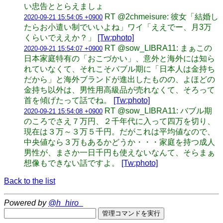
い忠告ととらえましょ
RT @2chmeisure: 彼女「結婚し
2020-09-21 15:54:05 +0900
たらお小遣い制でいいよね」ワイ「ええでー、月3万
くらいでええか？」
[Tw:photo]
RT @sow_LIBRA11: まぁこの
2020-09-21 15:54:07 +0900
日本家庭特有の「おこづかい」、意外と海外には知ら
れていなくて、それこそバブル期に「日本人は金持ち
だから」と海外ブランドが進出したものの、よほどの
金持ち以外は、男性用高級品が売れなくて、そろって
首を傾げたって話でね。
[Tw:photo]
RT @sow_LIBRA11: バブル期
2020-09-21 15:54:08 +0900
のころでさえ７万円、２千年代に入って四万を切り、
現在は３万～３万５千円。だがこれは平均値なので、
中央値なら３万もあるかどうか・・・家庭を持つ成人
男性が、まさか一日千円も使えないなんて、そらまぁ
想像もできない話ですよ。
[Tw:photo]
Back to the list
Powered by
@h_hiro_