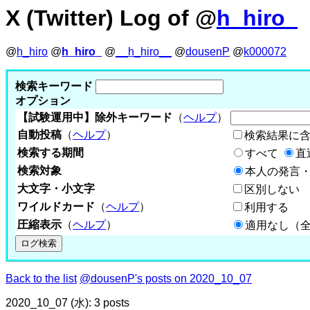
X (Twitter) Log of @
h_hiro_
@
h_hiro
@
h_hiro_
@
__h_hiro__
@
dousenP
@
k000072
検索キーワード
オプション
【試験運用中】除外キーワード
（
ヘルプ
）
自動投稿
（
ヘルプ
）
検索結果に
検索する期間
すべて
直
検索対象
本人の発言・
大文字・小文字
区別しない
ワイルドカード
（
ヘルプ
）
利用する
圧縮表示
（
ヘルプ
）
適用なし（
Back to the list
@dousenP's posts on 2020_10_07
2020_10_07 (水): 3 posts