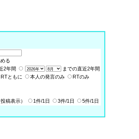
含める
近2年間
までの直近2年間
RTともに
本人の発言のみ
RTのみ
全投稿表示）
1件/1日
3件/1日
5件/1日