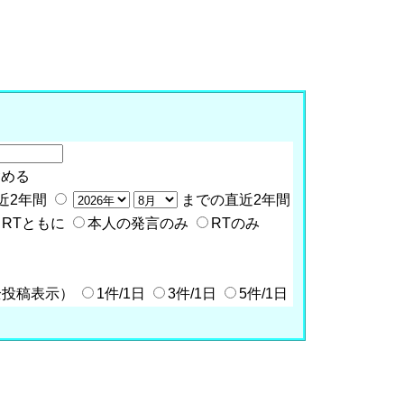
含める
近2年間
までの直近2年間
RTともに
本人の発言のみ
RTのみ
全投稿表示）
1件/1日
3件/1日
5件/1日