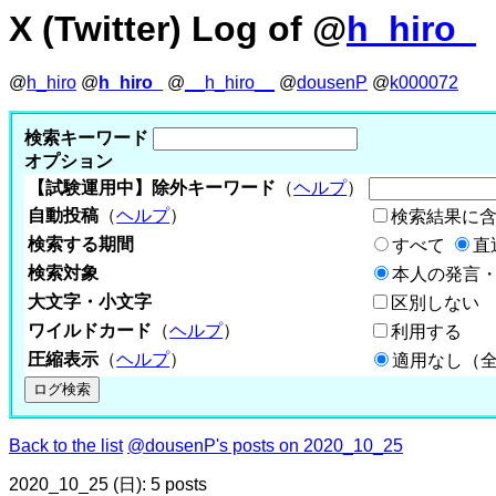
X (Twitter) Log of @
h_hiro_
@
h_hiro
@
h_hiro_
@
__h_hiro__
@
dousenP
@
k000072
検索キーワード
オプション
【試験運用中】除外キーワード
（
ヘルプ
）
自動投稿
（
ヘルプ
）
検索結果に
検索する期間
すべて
直
検索対象
本人の発言・
大文字・小文字
区別しない
ワイルドカード
（
ヘルプ
）
利用する
圧縮表示
（
ヘルプ
）
適用なし（
Back to the list
@dousenP's posts on 2020_10_25
2020_10_25 (日): 5 posts