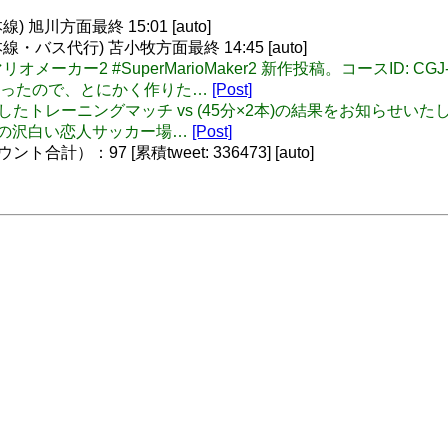
旭川方面最終 15:01 [auto]
バス代行) 苫小牧方面最終 14:45 [auto]
パーマリオメーカー2 #SuperMarioMaker2 新作投稿。コース
かったので、とにかく作りた…
[Post]
本日行われましたトレーニングマッチ vs (45分×2本)の結果をお知らせ
宮の沢白い恋人サッカー場…
[Post]
）：97 [累積tweet: 336473] [auto]