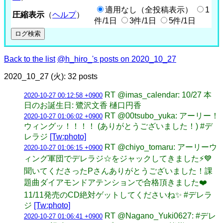
適用なし（全投稿表示）
1
圧縮表示
（
ヘルプ
）
件/1日
3件/1日
5件/1日
Back to the list
@h_hiro_'s posts on 2020_10_27
2020_10_27 (火): 32 posts
RT @imas_calendar: 10/27 本
2020-10-27 00:12:58 +0900
日のお誕生日: 鷺沢文香 樋口円香
RT @00tsubo_yuka: アーリー！
2020-10-27 01:06:02 +0900
ウィングッ！！！！ (ありがとうございました！) #デ
レラジ
[Tw:photo]
RT @chiyo_tomaru: アーリーウ
2020-10-27 01:06:15 +0900
ィング軍団でデレラジ☆をジャックしてきました⚡️💙
聞いてくださったPさんありがとうございました！課
題曲ダイアモンドアテンションで合格頂きました❤️
11/11発売のCD絶対ゲットしてくださいね✨ #デレラ
ジ
[Tw:photo]
RT @Nagano_Yuki0627: #デレ
2020-10-27 01:06:41 +0900