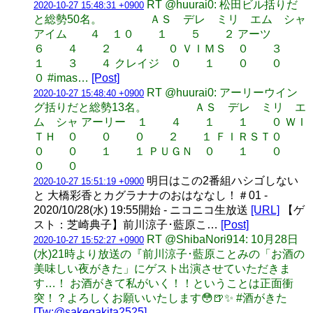
RT @huurai0: 松田ビル括りだ
2020-10-27 15:48:31 +0900
と総勢50名。 ＡＳ デレ ミリ エム シャ
アイム ４ １０ １ ５ ２ アーツ
６ ４ ２ ４ ０ ＶＩＭＳ ０ ３
１ ３ ４ クレイジ ０ １ ０ ０
０ #imas…
[Post]
RT @huurai0: アーリーウイン
2020-10-27 15:48:40 +0900
グ括りだと総勢13名。 ＡＳ デレ ミリ エ
ム シャ アーリー １ ４ １ １ ０ ＷＩ
ＴＨ ０ ０ ０ ２ １ ＦＩＲＳＴ０
０ ０ １ １ ＰＵＧＮ ０ １ ０
０ ０
明日はこの2番組ハシゴしない
2020-10-27 15:51:19 +0900
と 大橋彩香とカグラナナのおはななし！＃01 -
2020/10/28(水) 19:55開始 - ニコニコ生放送
[URL]
【ゲ
スト：芝崎典子】前川涼子･藍原こ…
[Post]
RT @ShibaNori914: 10月28日
2020-10-27 15:52:27 +0900
(水)21時より放送の『前川涼子･藍原ことみの「お酒の
美味しい夜がきた」にゲスト出演させていただきま
す…！ お酒がきて私がいく！！ということは正面衝
突！？よろしくお願いいたします😳🍺✨ #酒がきた
[Tw:@sakegakita2525]