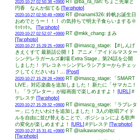
RT @ba_ra_ran: ちょこ先輩と
2020-10-27 02:50:38 +0900
円香 なんか似てる
[Tw:photo]
RT @nanami326: 鈴帆お誕生日
2020-10-27 02:50:49 +0900
おめでとうー！！！ の気持ちで明太子食らいまする🌞
ﾓｯﾓｯﾓｯ。
[Tw:photo]
RT @mkk_chang: まみ
2020-10-27 02:52:07 +0900
[Tw:photo]
RT @imascg_stage: 【#しんげ
2020-10-27 15:29:25 +0900
きえくすて 最新話公開！】 アニメ「アイドルマスター
シンデレラガールズ劇場 Extra Stage」第24話を公開
しました！ デレコネ⇒シンデレラシアターからチェッ
クしてくださいね！…
[Post]
RT @imascg_stage: 「SMART
2020-10-27 15:29:28 +0900
LIVE」対応楽曲を追加しました！ 新たに「サマカニ !
!」「ラブレター」が縦画面で楽しめますよ！
[URL]
#
デレステ
[Tw:photo]
RT @imascg_stage: 「ラブレタ
2020-10-27 15:29:32 +0900
ー」にうたいわけを追加しました！ 3人の歌唱アイド
ルを自由に並び替えることで、ポジションによる歌声
の変化が楽しめますよ！
[URL]
#デレステ
[Tw:photo]
RT @iaikawanojoshu:
2020-10-27 15:31:41 +0900
[Tw:photo]