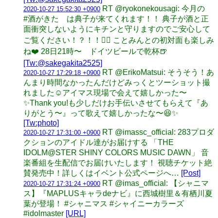
RT @ryokonekousagi: 今月の
2020-10-27 15:52:30 +0900
#酒がきた は典子が来てくれます！！ 典子が酒と正
面衝突しないようにキチンと守りますのでご安心して
ご覧ください！？！！👮‍♀️ ことみんとの初対面も楽しみ
ね❤️ 28日21時〜 ドイツビールで乾杯🍺
[Tw:@sakegakita2525]
RT @ErikoMatsui: そうそう！あ
2020-10-27 17:29:18 +0900
んまり時間なかったんだけどみっくとツーショット撮
れました☺️アイマス現場で会えて嬉しかった〜
✨Thank you!も少しだけお手伝いさせてもらえて『あ
りがとう〜』って歌えて嬉しかったな〜😆✨
[Tw:photo]
RT @imassc_official: 283プロダ
2020-10-27 17:31:00 +0900
クションのアイドル達がお届けする 「THE
IDOLM@STER SHINY COLORS MUSIC DAWN」 音
楽番組を生配信でお届けいたします！ 視聴チケット絶
賛発売中！詳しくはイベント公式ページへ…
[Post]
RT @imas_official: 【シャニマ
2020-10-27 17:31:24 +0900
ス】『MAPLUSキャラdeナビ』に西城樹里＆有栖川夏
葉が登場！ #シャニマス #シャイニーカラーズ
#idolmaster
[URL]