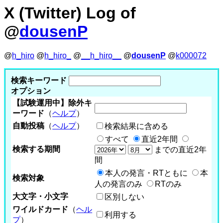
X (Twitter) Log of
@
dousenP
@
h_hiro
@
h_hiro_
@
__h_hiro__
@
dousenP
@
k000072
検索キーワード
オプション
【試験運用中】除外キ
ーワード
（
ヘルプ
）
自動投稿
（
ヘルプ
）
検索結果に含める
すべて
直近2年間
検索する期間
までの直近2年
間
本人の発言・RTともに
本
検索対象
人の発言のみ
RTのみ
大文字・小文字
区別しない
ワイルドカード
（
ヘル
利用する
プ
）