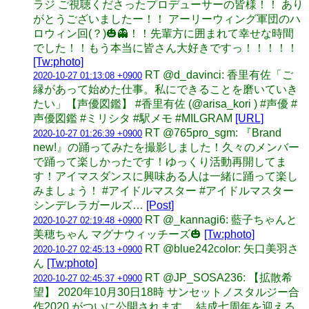
ラジ ご視聴くださったプロデューサーの皆様！！ あり
がとうございましたー！！ アーリーウィング軍団のハ
ロウィン回(？)🎃👻！！先輩方に囲まれて幸せな時間
でした！！もう本当に皆さん大好きですっ！！！！！
[Tw:photo]
RT @d_davinci: 香里有佐「ご
2020-10-27 01:13:08 +0900
縁があって始めた仕事。私にできることを磨いていき
たい」【声優図鑑】 #香里有佐 (@arisa_kori ) #声優 #
声優図鑑 #ミリシタ #駅メモ #MILGRAM
[URL]
RT @765pro_sgm: 『Brand
2020-10-27 01:26:39 +0900
new!』の踊ってみたを撮影しました！久々のメンバー
で踊って楽しかったです！ゆっくり活動再開してま
す！アイマスダンスに興味ある人は一緒に踊って楽し
みましょう！ #アイドルマスター #アイドルマスター
シンデレラガールズ…
[Post]
RT @_kannagi6: 藍子ちゃんと
2020-10-27 02:19:48 +0900
美穂ちゃん マグナウィッチーズ🎃
[Tw:photo]
RT @blue242color: 矢口美羽さ
2020-10-27 02:45:13 +0900
ん
[Tw:photo]
RT @JP_SOSA236: 【拡散希
2020-10-27 02:45:37 +0900
望】 2020年10月30日18時 サンセットノスタルジー合
作2020 がついに公開されます。 結成七周年を迎える