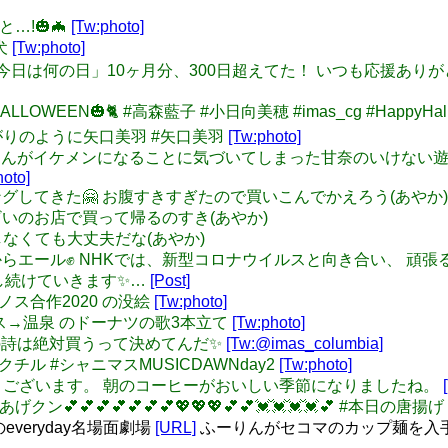
と…!🎃🦇
[Tw:photo]
 犬
[Tw:photo]
4: 「アイマス今日は何の日」10ヶ月分、300日超えてた！ いつも応援
PY HALLOWEEN🎃🐈 #高森藍子 #小日向美穂 #imas_cg #Happ
恋は雨上がりのように矢口美羽 #矢口美羽
[Tw:photo]
甜花ちゃんがイケメンになることに気づいてしまった甘奈のいけない
hoto]
コーディングしてきた🤗 お腹すきすぎたので買いこんでかえろう(あやか)
おそうざいのお店で買って帰るのすき(あやか)
、自炊しなくても大丈夫だな(あやか)
 の5人からエール✊ NHKでは、新型コロナウイルスと向き合い、 
信し続けていきます✨…
[Post]
サンノス合作2020 の没絵
[Tw:photo]
リスマス→温泉 のドーナツの歌3本立て
[Tw:photo]
さんの鳥の詩は絶対買うって決めてんだ✨
[Tw:@imas_columbia]
目のノクチル #シャニマスMUSICDAWNday2
[Tw:photo]
T: おはようございます。 朝のコーヒーがおいしい季節になりましたね。
あげクン💕💕💕💕💕💕💕💖💖💖💕💕💓💓💓💓💕 #本日の唐揚げ
everyday名場面劇場
[URL]
ふーりんがセコマのカップ麺を入