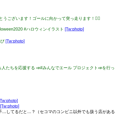
ありがとうございます！ゴールに向かって突っ走ります！🏃‍♂️
yHalloween2020 #ハロウィンイラスト
[Tw:photo]
遊び
[Tw:photo]
頑張る人たちを応援する 📣#みんなでエール プロジェクト📣を行っ
[Tw:photo]
[Tw:photo]
手…してるだと…？（セコマのコンビニ以外でも扱う店がある