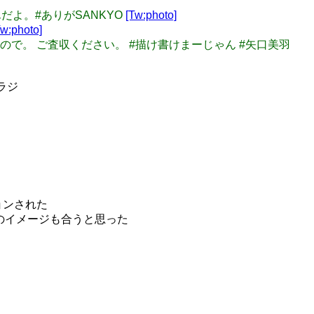
るんだよ。#ありがSANKYO
[Tw:photo]
Tw:photo]
ったので。 ご査収ください。 #描け書けまーじゃん #矢口美羽
ラジ
ションされた
のイメージも合うと思った
」