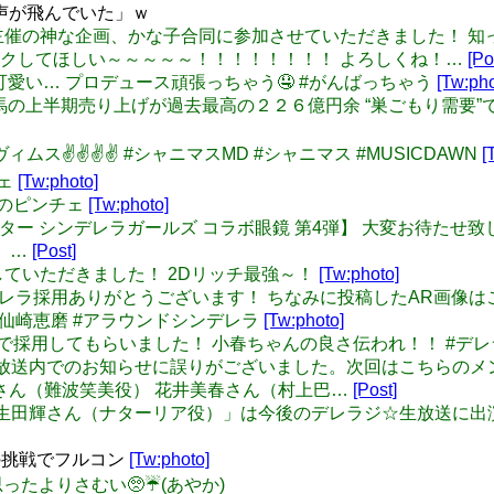
声が飛んでいた」ｗ
けんちゃん主催の神な企画、かな子合同に参加させていただきました
クしてほしい～～～～～！！！！！！！！ よろしくね！…
[Po
雪さん…可愛い… プロデュース頑張っちゃう🤤 #がんばっちゃう
[Tw:pho
ばんえい競馬の上半期売り上げが過去最高の２２６億円余 “巣ごもり需要
ムヴィムス✌️✌️✌️✌️ #シャニマスMD #シャニマス #MUSICDAWN
[
チェ
[Tw:photo]
は普通のピンチェ
[Tw:photo]
アイドルマスター シンデレラガールズ コラボ眼鏡 第4弾】 大変お
す。…
[Post]
で採用していただきました！ 2Dリッチ最強～！
[Tw:photo]
ウンドシンデレラ採用ありがとうございます！ ちなみに投稿したAR
#仙崎恵磨 #アラウンドシンデレラ
[Tw:photo]
シンデレラで採用してもらいました！ 小春ちゃんの良さ伝われ！！ #デ
i: 先程の本放送内でのお知らせに誤りがございました。次回はこちらのメ
さん（難波笑美役） 花井美春さん（村上巴…
[Post]
di: また、「生田輝さん（ナターリア役）」は今後のデレラジ☆生
目の挑戦でフルコン
[Tw:photo]
！！思ったよりさむい🥺☔(あやか)