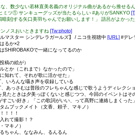
: SANKYOはな、数少ない若林直美名義のオリジナル曲があるから推せ
リパチのヒミツ① サンキューグッズが当たるらしい #ありがSANKYO
[
債：「断么(四暗刻)する矢口美羽ちゃんでお願いします！」 語呂がよか
のでサンノスおいときますね
[Tw:photo]
ドルマスター シンデレラガールズ】 / ニコ生視聴中
[URL]
#デレ
はるか×2
はSHIROBAKOで一緒になってるのか
者投稿の絵が）
ワルとか（これまで）なかったので」
先に知れて、それが歌に活かせた」
 NIGHT、いろんな囁き声を収録している
S NIGHT、あっさむは普段のフレちゃんな感じで歌うようディレク
輪]を見たときは夕美っぽくないと感じつつ、今回のイベントはそ
詞がすごい好き」「この歌詞がいい、って髙野に連絡しまくった
ータムブックメイト（文香、頼子、マキノ）
！！！！！
華入れて撮影！？
肇・マキノ）
てるちゃん、ななみん、るんるん