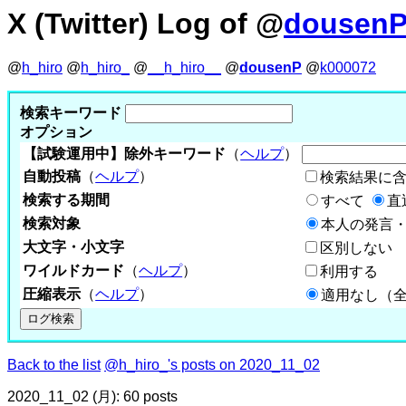
X (Twitter) Log of @
dousen
@
h_hiro
@
h_hiro_
@
__h_hiro__
@
dousenP
@
k000072
検索キーワード
オプション
【試験運用中】除外キーワード
（
ヘルプ
）
自動投稿
（
ヘルプ
）
検索結果に
検索する期間
すべて
直
検索対象
本人の発言・
大文字・小文字
区別しない
ワイルドカード
（
ヘルプ
）
利用する
圧縮表示
（
ヘルプ
）
適用なし（
Back to the list
@h_hiro_'s posts on 2020_11_02
2020_11_02 (月): 60 posts