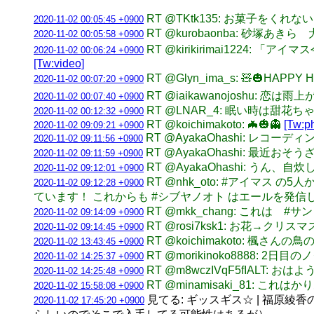
RT @TKtk135: お菓子をくれない
2020-11-02 00:05:45 +0900
RT @kurobaonba: 砂塚あきら
2020-11-02 00:05:58 +0900
RT @kirikirimai122
2020-11-02 00:06:24 +0900
[Tw:video]
RT @Glyn_ima_s: 🧸🎃HAP
2020-11-02 00:07:20 +0900
RT @iaikawanojoshu: 
2020-11-02 00:07:40 +0900
RT @LNAR_4: 眠い時は
2020-11-02 00:12:32 +0900
RT @koichimakoto: 🦇🎃👻
[Tw:p
2020-11-02 09:09:21 +0900
RT @AyakaOhashi: レ
2020-11-02 09:11:56 +0900
RT @AyakaOhashi: 最近
2020-11-02 09:11:59 +0900
RT @AyakaOhashi: うん
2020-11-02 09:12:01 +0900
RT @nhk_oto: #アイマス
2020-11-02 09:12:28 +0900
ています！ これからも #シブヤノオト はエールを発
RT @mkk_chang: これは #
2020-11-02 09:14:09 +0900
RT @rosi7ksk1: お花→ク
2020-11-02 09:14:45 +0900
RT @koichimakoto: 楓
2020-11-02 13:43:45 +0900
RT @morikinoko8888: 2日
2020-11-02 14:25:37 +0900
RT @m8wczIVqF5fIAL
2020-11-02 14:25:48 +0900
RT @minamisaki_81: これはかり
2020-11-02 15:58:08 +0900
見てる: ギッスギス☆ | 福原綾香の
2020-11-02 17:45:20 +0900