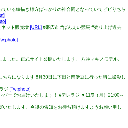
！ 知っている絵描き様方ばっかりの神合同となっていてビビりちら
st]
to]
”でネット販売増
[URL]
#帯広市 #ばんえい競馬 #売り上げ過去
Tw:photo]
待たせ致しました。正式サイト公開いたします。 八神マキノモデル、
画像はこちらになります 8月30日に下田と南伊豆に行った時に撮影し
レラジ
[Tw:photo]
ンバーでお届けいたします！ #デレラジ ▼11/9（月）21:00～
放送に出演いたします。今後の告知をお待ち頂けますようお願い申し