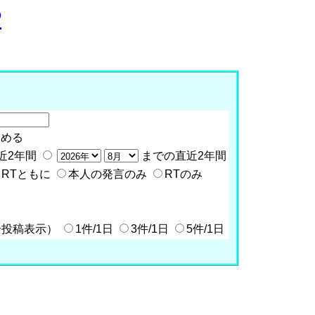
P
含める
近2年間
までの直近2年間
RTともに
本人の発言のみ
RTのみ
全投稿表示）
1件/1日
3件/1日
5件/1日