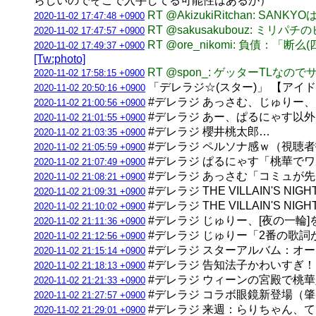
らしいのでそこで入手してる可能性はあるが）
RT @AkizukiRitchan
2020-11-02 17:47:48 +0900
RT @sakusakubouz: ミ
2020-11-02 17:47:57 +0900
RT @ore_nikomi: 負
2020-11-02 17:49:37 +0900
[Tw:photo]
RT @spon_: ゲッターTLな
2020-11-02 17:58:15 +0900
「デレラジ☆(スター)」 【アイ
2020-11-02 20:50:16 +0900
#デレラジ あっさむ、じゅりー、
2020-11-02 21:00:56 +0900
#デレラジ あー、ぱるにゃす以外
2020-11-02 21:01:55 +0900
#デレラジ 櫻井桃太郎…
2020-11-02 21:03:35 +0900
#デレラジ ペルソナ感ｗ（視聴
2020-11-02 21:05:59 +0900
#デレラジ ぱるにゃす「桃華で
2020-11-02 21:07:49 +0900
#デレラジ あっさむ「コミュが
2020-11-02 21:08:21 +0900
#デレラジ THE VILLAIN'S
2020-11-02 21:09:31 +0900
#デレラジ THE VILLAIN'
2020-11-02 21:10:02 +0900
#デレラジ じゅりー、[夜の一
2020-11-02 21:11:36 +0900
#デレラジ じゅりー「2番の歌
2020-11-02 21:12:56 +0900
#デレラジ スターアルバム：オ
2020-11-02 21:15:14 +0900
#デレラジ 告知法子かわいすぎ
2020-11-02 21:18:13 +0900
#デレラジ ウィーンの宮殿で桃
2020-11-02 21:21:33 +0900
#デレラジ コラボ眼鏡新登場（
2020-11-02 21:27:57 +0900
#デレラジ 来週：らりちゃん、
2020-11-02 21:29:01 +0900