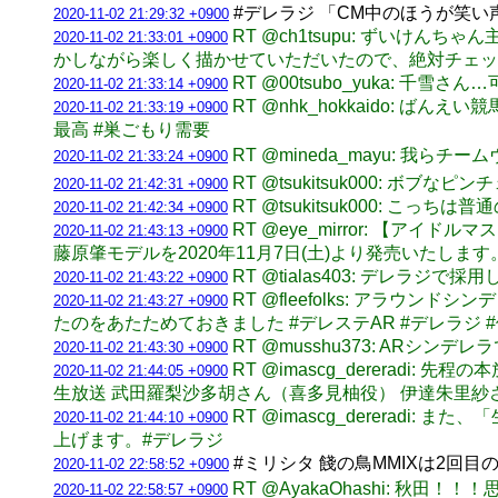
#デレラジ 「CM中のほうが笑い
2020-11-02 21:29:32 +0900
RT @ch1tsupu: ずい
2020-11-02 21:33:01 +0900
かしながら楽しく描かせていただいたので、絶対チェッ
RT @00tsubo_yuka: 千
2020-11-02 21:33:14 +0900
RT @nhk_hokkaido: 
2020-11-02 21:33:19 +0900
最高 #巣ごもり需要
RT @mineda_mayu: 我らチー
2020-11-02 21:33:24 +0900
RT @tsukitsuk000: ボブなピン
2020-11-02 21:42:31 +0900
RT @tsukitsuk000: こっち
2020-11-02 21:42:34 +0900
RT @eye_mirror: 【
2020-11-02 21:43:13 +0900
藤原肇モデルを2020年11月7日(土)より発売いたしま
RT @tialas403: デレラジ
2020-11-02 21:43:22 +0900
RT @fleefolks: アラ
2020-11-02 21:43:27 +0900
たのをあたためておきました #デレステAR #デレラジ 
RT @musshu373: AR
2020-11-02 21:43:30 +0900
RT @imascg_dererad
2020-11-02 21:44:05 +0900
生放送 武田羅梨沙多胡さん（喜多見柚役） 伊達朱里紗
RT @imascg_derera
2020-11-02 21:44:10 +0900
上げます。#デレラジ
#ミリシタ 餞の鳥MMIXは2回
2020-11-02 22:58:52 +0900
RT @AyakaOhashi: 秋田！
2020-11-02 22:58:57 +0900