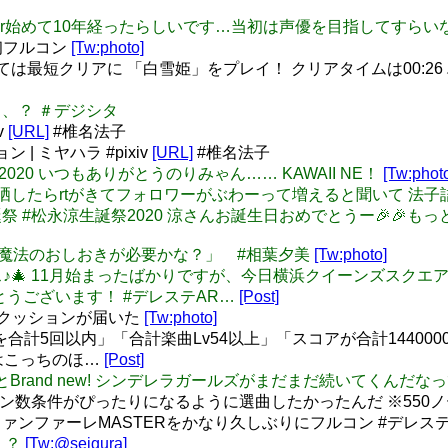
なんとTwitter始めて10年経ったらしいです…当初は声優を目指し
IX初フルコン
[Tw:photo]
は最短クリアに 「白雪姫」をプレイ！ クリアタイムは00:26 
ック、、？ ＃デジシタ
v
[URL]
#椎名法子
| ミヤハラ #pixiv
[URL]
#椎名法子
生祭2020 いつもありがとうのりみゃん…… KAWAII NE！
[Tw:phot
#画像を4枚晒したらrtがきてフォロワーがぶわーって増えると聞いて 
#松永涼生誕祭 #松永涼生誕祭2020 涼さんお誕生日おめでとうー
には、魔法のおしおきが必要かな？」 #相葉夕美
[Tw:photo]
スマス♪🎄 11月始まったばかりですが、今日横浜クイーンズスク
うございます！ #デレステAR…
[Post]
ズのクッションが届いた
[Tw:photo]
を合計5回以内」「合計楽曲Lv54以上」「スコアが合計1440000
はこっちのほ…
[Post]
ver endsとBrand new! シンデレラガールズがまだまだ続いてくん
コン数条件がぴったりになるように選曲したかったんだ ※550
ァンファーレMASTERをかなり久しぶりにフルコン #デレス
な！？
[Tw:@seigura]