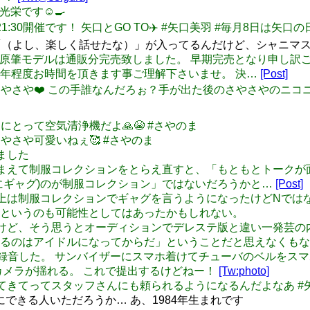
T 光栄です☺️🍳
日21:30開催です！ 矢口とGO TO✈️ #矢口美羽 #毎月8日は矢口
（よし、楽しく話せたな）」が入ってるんだけど、シャニマ
神マキノ・藤原肇モデルは通販分完売致しました。 早期完売となり申
年程度お時間を頂きます事ご理解下さいませ。 決…
[Post]
て愛しいさやさや❤️ この手誰なんだろぉ？手が出た後のさやさやの
、深川にとって空気清浄機だよ🙏😭 #さやのま
れるさやさや可愛いねぇ🥰 #さやのま
めました
ストリーを踏まえて制服コレクションをとらえ直すと、「もともとトーク
にギャグ)のが制服コレクション」ではないだろうかと…
[Post]
これまでセリフ上は制服コレクションでギャグを言うようになったけど
というのも可能性としてはあったかもしれない。
ちょっと強引だけど、そう思うとオーディションでデレステ版と違い一
めるのはアイドルになってからだ」ということだと思えなくも
: 車内で録画録音した。 サンバイザーにスマホ着けてチューバのベ
カメラが揺れる。 これで提出するけどねー！
[Tw:photo]
ちに空気変えてきてってスタッフさんにも頼られるようになるんだよなあ 
できる人いただろうか… あ、1984年生まれです