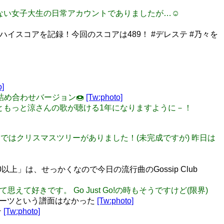
てすらいない女子大生の日常アカウントでありましたが…☺️
ハイスコアを記録！今回のスコアは489！ #デレステ #乃々を
o]
法子詰め合わせバージョン🍩
[Tw:photo]
🎉もっともっと涼さんの歌が聴ける1年になりますように－！
エアではクリスマスツリーがありました！(未完成ですが) 昨日は
以上」は、せっかくなので今日の流行曲のGossip Club
だなって思えて好きです。 Go Just Go!の時もそうですけど(限界)
ノーツという譜面はなかった
[Tw:photo]
テ
[Tw:photo]