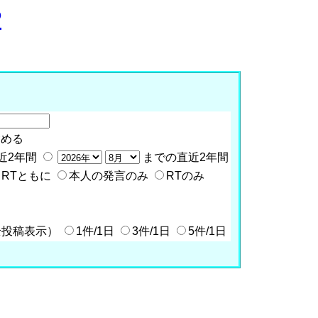
P
含める
近2年間
までの直近2年間
RTともに
本人の発言のみ
RTのみ
全投稿表示）
1件/1日
3件/1日
5件/1日