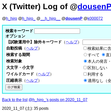
X (Twitter) Log of @
dousen
@
h_hiro
@
h_hiro_
@
__h_hiro__
@
dousenP
@
k000072
検索キーワード
オプション
【試験運用中】除外キーワード
（
ヘルプ
）
自動投稿
（
ヘルプ
）
検索結果に
検索する期間
すべて
直
検索対象
本人の発言・
大文字・小文字
区別しない
ワイルドカード
（
ヘルプ
）
利用する
圧縮表示
（
ヘルプ
）
適用なし（
Back to the list
@h_hiro_'s posts on 2020_11_07
2020_11_07 (土): 35 posts