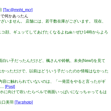
の日
[Tw:@mnht_mcr]
スで何かあったん
し訳ございません。 店舗には、若干数在庫がございます。 現在、
ニコニコ顔、ギュッてしてあげたくなるよね🙏✨ぜひ14時からよろ
が面白い子だったんだけど、楓さんや鈴帆、未央(New!)を見て
Nではなかっただけで、以前はどういう子だったのか情報はなかった
発芸の内容に触れられていないのは、「一発芸をやると言ったがギ
な…
[Post]
ルをスマホに向けて吹いたらベルで画面いっぱいになっちゃってもは
#矢口美羽
[Tw:photo]