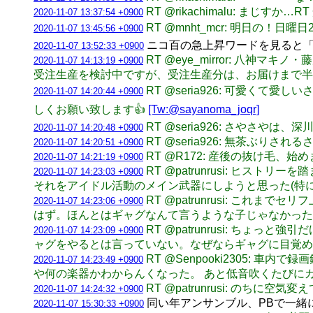
RT @rikachimalu: まじすか…R
2020-11-07 13:37:54 +0900
RT @mnht_mcr: 明日の！日曜
2020-11-07 13:45:56 +0900
ニコ百の急上昇ワードを見ると「
2020-11-07 13:52:33 +0900
RT @eye_mirror: 八
2020-11-07 14:13:19 +0900
受注生産を検討中ですが、受注生産分は、お届けまで半
RT @seria926: 可愛く
2020-11-07 14:20:44 +0900
しくお願い致します👍
[Tw:@sayanoma_joqr]
RT @seria926: さやさやは
2020-11-07 14:20:48 +0900
RT @seria926: 無茶ぶりさ
2020-11-07 14:20:51 +0900
RT @R172: 産後の抜け毛、始
2020-11-07 14:21:19 +0900
RT @patrunrusi: ヒ
2020-11-07 14:23:03 +0900
それをアイドル活動のメイン武器にしようと思った(特
RT @patrunrusi: 
2020-11-07 14:23:06 +0900
はず。ほんとはギャグなんて言うような子じゃなかった
RT @patrunrusi: 
2020-11-07 14:23:09 +0900
ャグをやるとは言っていない。なぜならギャグに目覚
RT @Senpooki2305
2020-11-07 14:23:49 +0900
や何の楽器かわからんくなった。 あと低音吹くたびに
RT @patrunrusi: の
2020-11-07 14:24:32 +0900
同い年アンサンブル、PBで一緒に
2020-11-07 15:30:33 +0900