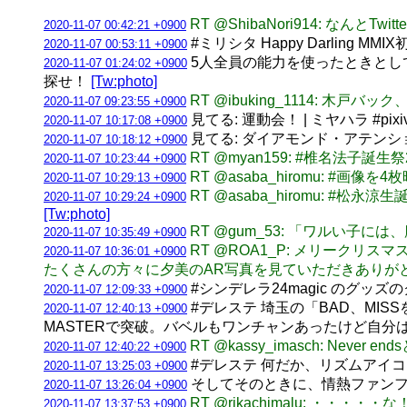
RT @ShibaNori914: 
2020-11-07 00:42:21 +0900
#ミリシタ Happy Darling MM
2020-11-07 00:53:11 +0900
5人全員の能力を使ったときとして
2020-11-07 01:24:02 +0900
探せ！
[Tw:photo]
RT @ibuking_1114: 木戸バ
2020-11-07 09:23:55 +0900
見てる: 運動会！ | ミヤハラ #pixi
2020-11-07 10:17:08 +0900
見てる: ダイアモンド・アテンション 
2020-11-07 10:18:12 +0900
RT @myan159: #椎名法子誕
2020-11-07 10:23:44 +0900
RT @asaba_hiromu: 
2020-11-07 10:29:13 +0900
RT @asaba_hiromu: 
2020-11-07 10:29:24 +0900
[Tw:photo]
RT @gum_53: 「ワルい子
2020-11-07 10:35:49 +0900
RT @ROA1_P: メリークリ
2020-11-07 10:36:01 +0900
たくさんの方々に夕美のAR写真を見ていただきありがと
#シンデレラ24magic のグッ
2020-11-07 12:09:33 +0900
#デレステ 埼玉の「BAD、MISS
2020-11-07 12:40:13 +0900
MASTERで突破。バベルもワンチャンあったけど自分
RT @kassy_imasch: Ne
2020-11-07 12:40:22 +0900
#デレステ 何だか、リズムアイ
2020-11-07 13:25:03 +0900
そしてそのときに、情熱ファンフ
2020-11-07 13:26:04 +0900
RT @rikachimalu: ・・・・・
2020-11-07 13:37:53 +0900