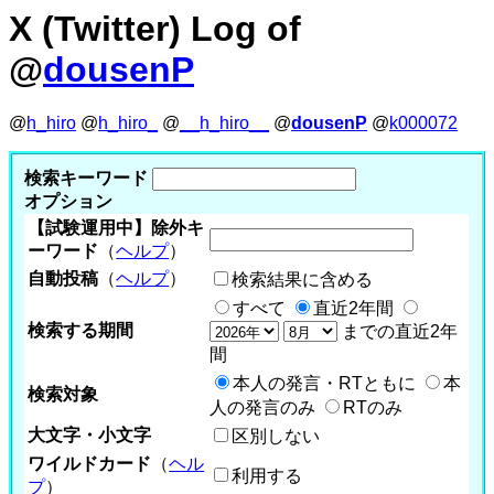
X (Twitter) Log of
@
dousenP
@
h_hiro
@
h_hiro_
@
__h_hiro__
@
dousenP
@
k000072
検索キーワード
オプション
【試験運用中】除外キ
ーワード
（
ヘルプ
）
自動投稿
（
ヘルプ
）
検索結果に含める
すべて
直近2年間
検索する期間
までの直近2年
間
本人の発言・RTともに
本
検索対象
人の発言のみ
RTのみ
大文字・小文字
区別しない
ワイルドカード
（
ヘル
利用する
プ
）