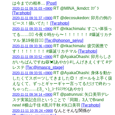
は今までの相本…
[Post]
RT @MINA_Ikmdct: ﾖｿﾞﾗ
2020-11-11 09:31:03 +0900
[Tw:photo]
RT @decosukedon: 卯月の例の
2020-11-11 09:31:37 +0900
ピース！描いてた！
[Tw:photo]
RT @rikachimalu: すごい体張っ
2020-11-11 09:33:31 +0900
てる……🤸‍♀️ 今夜０時から〜！！！！！！ #爆誕リカチ
マル 第19発目🏋️‍♀️
[Tw:@phonon_seiyu]
RT @rikachimalu: 疲労困憊で
2020-11-11 09:33:36 +0900
す！！！！！！！ #爆誕リカチマル
[Tw:photo]
RT @AyakaOhashi: 卯月らしさ
2020-11-11 09:33:52 +0900
がいちばんですね😆💓(あやか) #しんげきえくすて #デ
レステ
[Tw:@imascg_stage]
RT @AyakaOhashi: 身体を動か
2020-11-11 09:33:55 +0900
したくてスポーツしてきました😊！ ボールを上手く扱
えなくて、ずっとギャーギャー言ってるだけで終わっ
ちゃった……(:3_ヽ)_ｺｰﾁｽﾐﾏｾﾝ(あやか)
RT @patrunrusi: 矢口美羽デレ
2020-11-11 09:34:14 +0900
ステ実装記念日ということで「同期」3人でBrand
new! #横山千佳 #黒川千秋 #矢口美羽
[Tw:photo]
なんとそんな関係が
2020-11-11 10:35:24 +0900