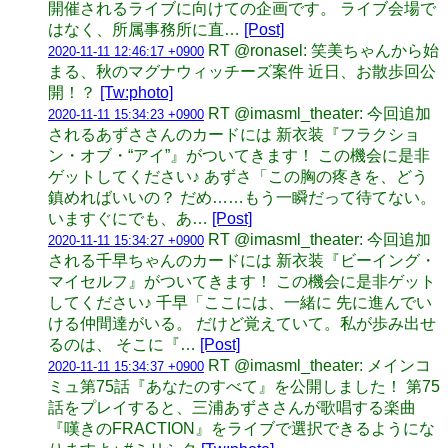
開催されるライブに向けての企画です。 ライブ会場で
はなく、所属事務所に直…
[Post]
RT @ronasel: 笑美ちゃんから始
2020-11-11 12:46:17 +0900
まる、秋のマグナウィッチーズ案件 近日、お散歩回公
開！？
[Tw:photo]
RT @imasml_theater: 今回追加
2020-11-11 15:34:23 +0900
されるあずささんのカードには 新衣装『フラクショ
ン・オブ・“アイ”』がついてきます！ この機会に是非
ゲットしてください♪ あずさ「この胸の疼きを、どう
鎮めればいいの？ だめ……もう一瞬だって待てない。
いますぐにでも、あ…
[Post]
RT @imasml_theater: 今回追加
2020-11-11 15:34:27 +0900
される千早ちゃんのカードには 新衣装『ビーイング・
マイセルフ』がついてきます！ この機会に是非ゲット
してください♪ 千早「ここには、一緒に 先に進んでい
ける仲間達がいる。 だけど覚えていて。私が歩み出せ
るのは、 そこに『…
[Post]
RT @imasml_theater: メインコ
2020-11-11 15:34:37 +0900
ミュ第75話『あなたのすべて』を公開しました！ 第75
話をプレイすると、三浦あずささんが歌唱する楽曲
『嘆きのFRACTION』をライブで選択できるようにな