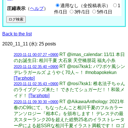
適用なし（全投稿表示）
1
圧縮表示
（
ヘルプ
）
件/1日
3件/1日
5件/1日
Back to the list
2020_11_11 (水): 25 posts
RT @imas_calendar: 11/11 本日
2020-11-11 00:07:27 +0900
のお誕生日: 相川千夏 大石泉 天空橋朋花 福丸小糸
RT @rosi7ksk1: パワポケ風シン
2020-11-11 02:35:40 +0900
デレラガールズ ようやく70人～！ #mobapokekun
[Tw:photo]
RT @rosi7ksk1: 椎名法子ちゃん
2020-11-11 02:35:43 +0900
のライブグッズ来た！ できたてシュガーだ！！和装メ
イド！
[Tw:photo]
RT @AikawaAnthology: 2021年
2020-11-11 09:30:30 +0900
春のC99にて、ちなったんこと相川千夏のフルカラー
アンソロジー『相本C』を頒布します！ デレステの最
大スターランク20を超えた総勢25名のイラストレータ
ー/Pによる超SSRな相川千夏イラスト満載です！ ロゴ