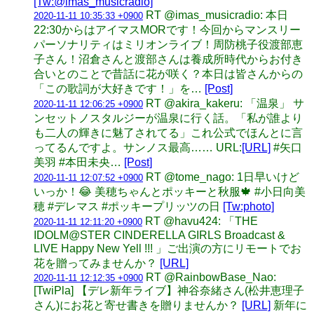
[Tw:@imas_musicradio]
RT @imas_musicradio: 本日
2020-11-11 10:35:33 +0900
22:30からはアイマスMORです！今回からマンスリー
パーソナリティはミリオンライブ！周防桃子役渡部恵
子さん！沼倉さんと渡部さんは養成所時代からお付き
合いとのことで昔話に花が咲く？本日は皆さんからの
「この歌詞が大好きです！」を…
[Post]
RT @akira_kakeru: 「温泉」 サ
2020-11-11 12:06:25 +0900
ンセットノスタルジーが温泉に行く話。「私が誰より
も二人の輝きに魅了されてる」これ公式でほんとに言
ってるんですよ。サンノス最高…… URL:
[URL]
#矢口
美羽 #本田未央…
[Post]
RT @tome_nago: 1日早いけど
2020-11-11 12:07:52 +0900
いっか！😂 美穂ちゃんとポッキーと秋服🍁 #小日向美
穂 #デレマス #ポッキープリッツの日
[Tw:photo]
RT @havu424: 「THE
2020-11-11 12:11:20 +0900
IDOLM@STER CINDERELLA GIRLS Broadcast &
LIVE Happy New Yell !!! 」ご出演の方にリモートでお
花を贈ってみませんか？
[URL]
RT @RainbowBase_Nao:
2020-11-11 12:12:35 +0900
[TwiPla] 【デレ新年ライブ】神谷奈緒さん(松井恵理子
さん)にお花と寄せ書きを贈りませんか？
[URL]
新年に