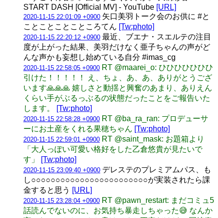
START DASH [Official MV] - YouTube
[URL]
矢口美羽トーク会のお供に #と
2020-11-15 22:01:09 +0900
ことことことこところてん
[Tw:photo]
最近、ブエナ・スエルテの注目
2020-11-15 22:20:12 +0900
度が上がった結果、美羽だけなく亜子ちゃんの声がど
んな声かも妄想し始めている自分 #imas_cg
RT @maarei_o: ひひひひひひひ
2020-11-15 22:58:05 +0900
引けた！！！！！ え、ちょ、あ、あ、ありがとうござ
います🙏🙏🙏 嬉しさと動揺と興奮のあまり、ありえん
くらい手がぶるっぶるの状態だったことをご報告いた
します。
[Tw:photo]
RT @ba_ra_ran: プロデューサ
2020-11-15 22:58:28 +0900
ーにお土産をくれる果穂ちゃん
[Tw:photo]
RT @saint_mask: お題箱より
2020-11-15 22:59:01 +0900
「大人っぽい可愛い格好をした乙倉悠貴が見たいで
す」
[Tw:photo]
デレステのプレミアムパス、も
2020-11-15 23:09:40 +0900
し○○○○○○○○○○○○○○○○○○○○○○○○が実装されたら課
金すると思う
[URL]
RT @pawn_restart: まだコミュ5
2020-11-15 23:28:04 +0900
話読んでないのに、お気持ち暴走しちゃった😅 なんか