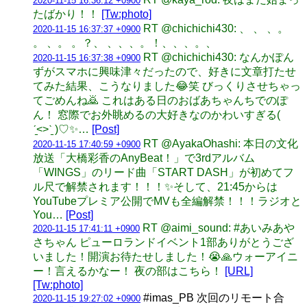
2020-11-15 16:36:12 +0900
たばかり！！
[Tw:photo]
RT @chichichi430: 、 、 、。
2020-11-15 16:37:37 +0900
。 、。 。？、 、、、。！、、、。、
RT @chichichi430: なんかぽん
2020-11-15 16:37:38 +0900
ずがスマホに興味津々だったので、好きに文章打たせ
てみた結果、こうなりました😂笑 びっくりさせちゃっ
てごめんね🙇 これはある日のおばあちゃんちでのぽ
ん！ 窓際でお外眺めるの大好きなのかわいすぎる(
ˊ̱˂˃ˋ̱ )♡✨…
[Post]
RT @AyakaOhashi: 本日の文化
2020-11-15 17:40:59 +0900
放送「大橋彩香のAnyBeat！」で3rdアルバム
「WINGS」のリード曲「START DASH」が初めてフ
ル尺で解禁されます！！！✨そして、21:45からは
YouTubeプレミア公開でMVも全編解禁！！！ラジオと
You…
[Post]
RT @aimi_sound: #あいみあや
2020-11-15 17:41:11 +0900
さちゃん ピューロランドイベント1部ありがとうござ
いました！開演お待たせしました！😭🙏ウォーアイニ
ー！言えるかなー！ 夜の部はこちら！
[URL]
[Tw:photo]
#imas_PB 次回のリモート合
2020-11-15 19:27:02 +0900