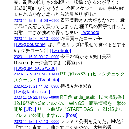
奏、副業の忙しさの関係で、収録できるのが早くて
11/30(月)になりそうだ… 今回スケジュールに余裕持た
せられるかなと思ったら結局ギリギリに
青羽美咲さん大好きなので、種
2020-11-15 19:51:08 +0900
子島に反応して買ってしまった 種子島の紫芋で作った
焼酎。甘さが強めで香りも良い
[Tw:photo]
昨日買ったコーン缶
2020-11-15 20:03:10 +0900
[Tw:@dousenP]
は、早速サラダに乗せて食べるとする
#ヤグチコーン部
[Tw:photo]
今日22時から #矢口美羽
2020-11-15 20:09:17 +0900
Discordトーク会ですよ（再宣伝）
[Tw:@JP_SOSA236]
RT @1xw33: 🎀ピンクチェック
2020-11-15 20:11:42 +0900
スクール🎀
[Tw:photo]
待機 #大橋彩香
2020-11-15 21:44:02 +0900
[Tw:@lantis_staff]
RT @lantis_staff: 【#大橋彩香】
2020-11-15 21:44:06 +0900
12/16発売の3rdアルバム「WINGS」商品情報を一挙公
開💖
[URL]
リード曲MV「START DASH」 21:45より
プレミア公開します🎶…
[Post]
プレミア公開を見てた。MVが
2020-11-15 21:54:10 +0900
「すごく青春」。曲もすごく爽やか。 大橋彩香 –