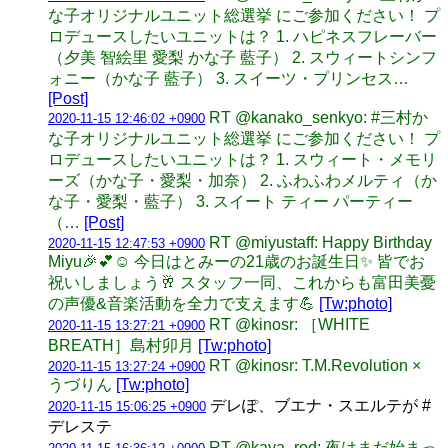
な子オリジナルユニット総選挙 にご参加ください！ プ
ロデュースしたいユニットは？ 1. ハピネスフレーバー
（夕美 智絵里 愛梨 かな子 藍子） 2. スウィートシンフ
ォニー（かな子 藍子） 3. スイーツ・プリンセス…
[Post]
RT @kanako_senkyo: #三村か
2020-11-15 12:46:02 +0900
な子オリジナルユニット総選挙 にご参加ください！ プ
ロデュースしたいユニットは？ 1. スウィート・メモリ
ーズ（かな子・愛梨・加奈） 2. ふわふわメルティ（か
な子・愛梨・藍子） 3. スイート ティー パーティー
（…
[Post]
RT @miyustaff: Happy Birthday
2020-11-15 12:47:53 +0900
Miyu🎉💕☺️ 今日はとみーの21歳のお誕生日✨ 皆でお
祝いしましょう🥂 スタッフ一同、これからも富田美憂
の声優&音楽活動を全力で支えます💪
[Tw:photo]
RT @kinosr: ［WHITE
2020-11-15 13:27:21 +0900
BREATH］島村卯月
[Tw:photo]
RT @kinosr: T.M.Revolution ×
2020-11-15 13:27:24 +0900
うづりん
[Tw:photo]
デレぽ、ブエナ・スエルテが #
2020-11-15 15:06:25 +0900
デレステ
RT @kaya_rod: 夜はまだ始まっ