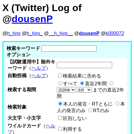
X (Twitter) Log of
@
dousenP
@
h_hiro
@
h_hiro_
@
__h_hiro__
@
dousenP
@
k000072
検索キーワード
オプション
【試験運用中】除外キ
ーワード
（
ヘルプ
）
自動投稿
（
ヘルプ
）
検索結果に含める
すべて
直近2年間
検索する期間
までの直近2年
間
本人の発言・RTともに
本
検索対象
人の発言のみ
RTのみ
大文字・小文字
区別しない
ワイルドカード
（
ヘル
利用する
プ
）