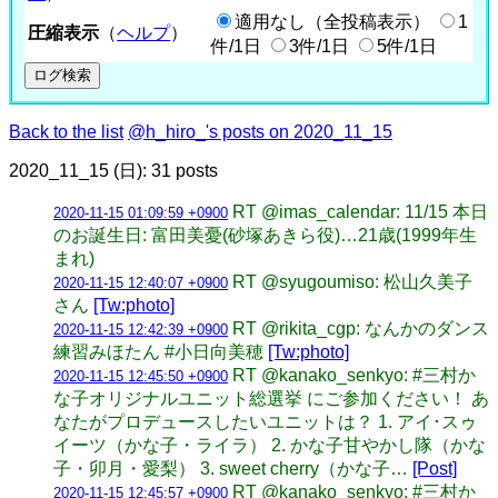
適用なし（全投稿表示）
1
圧縮表示
（
ヘルプ
）
件/1日
3件/1日
5件/1日
Back to the list
@h_hiro_'s posts on 2020_11_15
2020_11_15 (日): 31 posts
RT @imas_calendar: 11/15 本日
2020-11-15 01:09:59 +0900
のお誕生日: 富田美憂(砂塚あきら役)…21歳(1999年生
まれ)
RT @syugoumiso: 松山久美子
2020-11-15 12:40:07 +0900
さん
[Tw:photo]
RT @rikita_cgp: なんかのダンス
2020-11-15 12:42:39 +0900
練習みほたん #小日向美穂
[Tw:photo]
RT @kanako_senkyo: #三村か
2020-11-15 12:45:50 +0900
な子オリジナルユニット総選挙 にご参加ください！ あ
なたがプロデュースしたいユニットは？ 1. アイ･スゥ
イーツ（かな子・ライラ） 2. かな子甘やかし隊（かな
子・卯月・愛梨） 3. sweet cherry（かな子…
[Post]
RT @kanako_senkyo: #三村か
2020-11-15 12:45:57 +0900