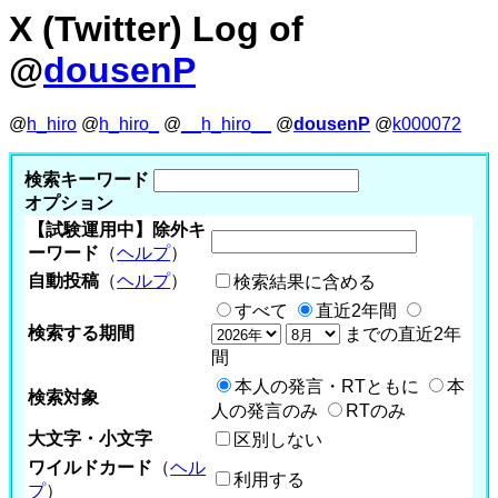
X (Twitter) Log of
@
dousenP
@
h_hiro
@
h_hiro_
@
__h_hiro__
@
dousenP
@
k000072
検索キーワード
オプション
【試験運用中】除外キ
ーワード
（
ヘルプ
）
自動投稿
（
ヘルプ
）
検索結果に含める
すべて
直近2年間
検索する期間
までの直近2年
間
本人の発言・RTともに
本
検索対象
人の発言のみ
RTのみ
大文字・小文字
区別しない
ワイルドカード
（
ヘル
利用する
プ
）