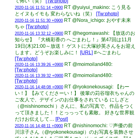
て怖い（笑）
[Tw:photo]
RT @yuiyui_makino: こう見る
2020-11-16 11:51:14 +0900
とイヌもイモも 変わらないね（笑）
[Tw:photo]
RT @Nora_ichigo: おやす未来
2020-11-16 11:51:30 +0900
ちゃ
[Tw:photo]
RT @hegomawashi: 【放送のお
2020-11-16 13:32:12 +0900
知らせ】 『大橋彩香の へごまわし！』第47回は11月
19日(木)21:00～放送！ ゲストに大塚紗英さんをお迎え
します。どうぞお楽しみに！
[URL]
#へごまわし
[Tw:photo]
RT @moimoiland480:
2020-11-16 13:39:26 +0900
[Tw:photo]
RT @moimoiland480:
2020-11-16 13:39:32 +0900
[Tw:photo]
RT @ryokonekousagi: 【わー
2020-11-16 14:48:08 +0900
い！】【みてくださーい！】 後輩の苅谷瑠衣ちゃんの
ご友人で、デザインのお仕事をされている にしざと
（@nishinomochi ）さんに、私の写真で、作品をつく
って頂きました！！とっっっても素敵。 好きな世界観
だけお伝えして…
[Post]
RT @nishinomochi: ♡声優の前
2020-11-16 14:48:11 +0900
川涼子さん（@ryokonekousagi）のお写真を装飾させ