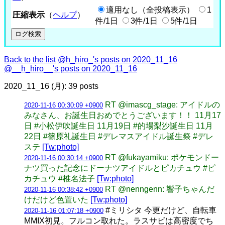
適用なし（全投稿表示）
1
圧縮表示
（
ヘルプ
）
件/1日
3件/1日
5件/1日
Back to the list
@h_hiro_'s posts on 2020_11_16
@__h_hiro__'s posts on 2020_11_16
2020_11_16 (月): 39 posts
RT @imascg_stage: アイドルの
2020-11-16 00:30:09 +0900
みなさん、お誕生日おめでとうございます！！ 11月17
日 #小松伊吹誕生日 11月19日 #的場梨沙誕生日 11月
22日 #篠原礼誕生日 #デレマスアイドル誕生祭 #デレ
ステ
[Tw:photo]
RT @fukayamiku: ポケモンドー
2020-11-16 00:30:14 +0900
ナツ買った記念にドーナツアイドルとピカチュウ #ピ
カチュウ #椎名法子
[Tw:photo]
RT @nenngenn: 響子ちゃんだ
2020-11-16 00:38:42 +0900
けだけど色置いた
[Tw:photo]
#ミリシタ 今更だけど、自転車
2020-11-16 01:07:18 +0900
MMIX初見。フルコン取れた。ラスサビは高密度でち