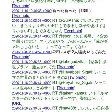
よる346プロ猫化計画ฅ(^ω^ฅ) 二宮飛鳥ちゃん！！
[Tw:photo]
食べた食べた（13皿）
2020-11-16 19:46:35 +0900
[Tw:photo]
RT @SuiAshe: デレスポすご
2020-11-16 20:03:03 +0900
い、きらりよりデカいPにもできるし幸子やありすよ
り小さいPにもできるじゃん
[Tw:photo]
RT @spon_: 矢口美羽、Ｐ含め
2020-11-16 20:18:14 +0900
て周りに肯定してくれるやつしかおらんから「俺がダ
メ出ししないと･･･」ってなってよくない
#デレスポ 2人編成やってみた
2020-11-16 20:34:57 +0900
[Tw:photo]
RT @tohogodzilla: 【悲報】凛
2020-11-16 20:36:33 +0900
世ブランコ撤去されてた
[Tw:photo]
RT @Heyabosi_Sigati: シャニ
2020-11-16 20:36:35 +0900
マス世界のまとめサイト その2
[Tw:photo]
RT @Heyabosi_Sigati: シャニ
2020-11-16 20:36:44 +0900
マス世界のまとめサイト
[Tw:photo]
RT @takemikamas: アイドルマ
2020-11-16 20:38:12 +0900
スターのアドベントカレンダーです、登録よろしく
[URL]
RT @nat438: デレステ小日向美
2020-11-16 22:30:52 +0900