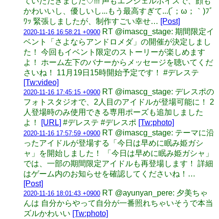
ていただきました♡!!! 声もエンジェルボイスで、顔も
かわいいし、優しいし...もう最高すぎて...(´；ω；｀)ﾌﾞ
ﾜｯ 緊張しましたが、制作すごい幸せ…
[Post]
RT @imascg_stage: 期間限定イ
2020-11-16 16:58:21 +0900
ベント「さよならアンドロメダ」の開催が決定しまし
た！ 今回もイベント限定のストーリーが楽しめます
よ！ ホーム左下のバナーからメッセージを聴いてくだ
さいね！ 11月19日15時開始予定です！ #デレステ
[Tw:video]
RT @imascg_stage: デレスポの
2020-11-16 17:45:15 +0900
フォトスタジオで、2人目のアイドルが登場可能に！ 2
人登場時のみ使用できる専用ポーズも追加しました
よ！
[URL]
#デレステ #デレスポ
[Tw:photo]
RT @imascg_stage: テーマに沿
2020-11-16 17:57:59 +0900
ったアイドルが登場する「今日は早めに眠み姫ガシ
ャ」を開始しました！ 「今日は早めに眠み姫ガシャ」
では、一部の期間限定アイドルも再登場します！ 詳細
はゲーム内のお知らせを確認してくださいね！…
[Post]
RT @ayunyan_pere: 夕美ちゃ
2020-11-16 18:01:43 +0900
んは 自分からやって自分が一番照れちゃいそうで本当
ズルかわいい
[Tw:photo]