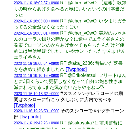
RT @cher_vOwO: 【速報】歌録
2020-11-16 18:02:57 +0900
りの時からあげを食べると喉にいいというのは本当だ
った
RT @cher_vOwO: いやまじガラ
2020-11-16 18:03:00 +0900
ってるの全然なくなったすごい
RT @cher_vOwO: 美彩のルゥさ
2020-11-16 18:03:01 +0900
んのコーラス録りの時かな？に途中でエライ谷さんの
発案でローソンのからあげ食べてもらったんだけど俺
的には半信半疑でした。 いやホントだったすんません
エライ谷さん
RT @aka_2336: 昔描いた落書
2020-11-16 19:08:54 +0900
きを改めて描きました🍊
[Tw:photo]
RT @ErikoMatsui: フリートほん
2020-11-16 19:10:16 +0900
とに3日くらいで更新しなくなって自分の飽き性さ加
減にわろてる...また気が向いたらやるね...🙂
#ススメシンデレラロードの期
2020-11-16 19:18:32 +0900
間はスシローに行こう 久しぶりに店内で食べる
[Tw:photo]
そのスシローで #ヤグチコーン
2020-11-16 19:26:50 +0900
部
[Tw:photo]
RT @sukoyaka71: 前川監督に
2020-11-16 19:42:23 +0900