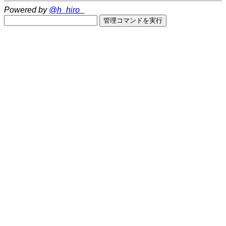
Powered by
@h_hiro_