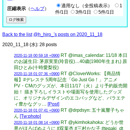
適用なし（全投稿表示）
1
圧縮表示
（
ヘルプ
）
件/1日
3件/1日
5件/1日
Back to the list
@h_hiro_'s posts on 2020_11_18
2020_11_18 (水): 28 posts
RT @imas_calendar: 11/18 本日
2020-11-18 00:59:18 +0900
のお誕生日: 茅原実里(玲音役)…40歳(1980年生まれ) 原
田ひとみ(十時愛梨役)
RT @CloverWorks: 【商品情
2020-11-18 01:07:36 +0900
報】#デレステ 5周年記念「Go Just Go！」アニメ
PV・CMのグッズが、本日11/17（火）より予約販売開
始！ 描き下ろしイラストや場面写を使用したグッズ
に、オリジナルデザインのエコバッグなど、バラエテ
ィ豊かなグッ…
[Post]
RT @drpdsyn: 五十嵐響子ちゃ
2020-11-18 01:07:41 +0900
ん
[Tw:photo]
RT @ykimhokahoka: どうか世
2020-11-18 01:08:14 +0900
界がほろばぬように #双葉杏 #三村かな子 #tegaki_dt