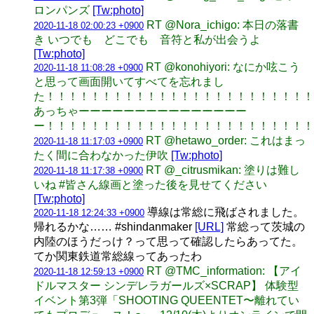
ロンパンズ
[Tw:photo]
RT @Nora_ichigo: 本日の落書
2020-11-18 02:00:23 +0900
き いつでも どこでも 音符と私が出会うよ
[Tw:photo]
RT @konohiyori: なにか呟こう
2020-11-18 11:08:28 +0900
と思って画面開いてすべてを忘れまし
た！！！！！！！！！！！！！！！！！！！！！！！！
あっちゃーーーーーーーーーーーーーーー
ー！！！！！！！！！！！！！！！！！！！！！！！！
RT @hetawo_order: これはまっ
2020-11-18 11:17:03 +0900
たく間に合わなかった伊吹
[Tw:photo]
RT @_citrusmikan: 塗りは難し
2020-11-18 11:17:38 +0900
いね #皆さん線画と塗った後を見せてください
[Tw:photo]
導線は常総に飛ばされました。
2020-11-18 12:24:33 +0900
帰れるかな…… #shindanmaker
[URL]
常総って茨城の
内陸のほうだっけ？って思って確認したらあってた。
てか関東鉄道常総線ってあったわ
RT @TMC_information: 【アイ
2020-11-18 12:59:13 +0900
ドルマスター シンデレラガールズ×SCRAP】 体験型
イベント第3弾「SHOOTING QUEENTET〜離れてい