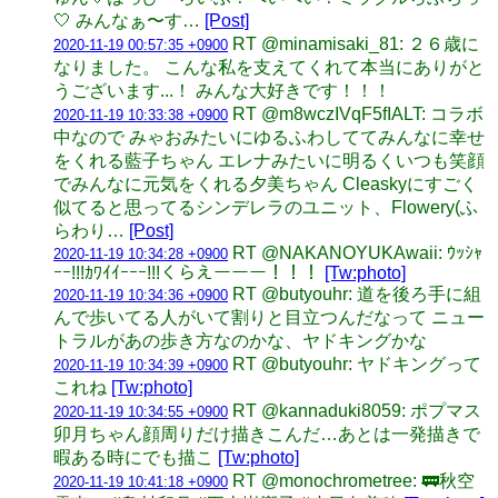
🤍 みんなぁ〜す…
[Post]
RT @minamisaki_81: ２６歳に
2020-11-19 00:57:35 +0900
なりました。 こんな私を支えてくれて本当にありがと
うございます...！ みんな大好きです！！！
RT @m8wczIVqF5fIALT: コラボ
2020-11-19 10:33:38 +0900
中なので みゃおみたいにゆるふわしててみんなに幸せ
をくれる藍子ちゃん エレナみたいに明るくいつも笑顔
でみんなに元気をくれる夕美ちゃん Cleaskyにすごく
似てると思ってるシンデレラのユニット、Flowery(ふ
らわり…
[Post]
RT @NAKANOYUKAwaii: ｳｯｼｬ
2020-11-19 10:34:28 +0900
ｰｰ!!!ｶﾜｲｲｰｰｰ!!!くらえーーー！！！
[Tw:photo]
RT @butyouhr: 道を後ろ手に組
2020-11-19 10:34:36 +0900
んで歩いてる人がいて割りと目立つんだなって ニュー
トラルがあの歩き方なのかな、ヤドキングかな
RT @butyouhr: ヤドキングって
2020-11-19 10:34:39 +0900
これね
[Tw:photo]
RT @kannaduki8059: ポプマス
2020-11-19 10:34:55 +0900
卯月ちゃん顔周りだけ描きこんだ…あとは一発描きで
暇ある時にでも描こ
[Tw:photo]
RT @monochrometree: 🚃秋空
2020-11-19 10:41:18 +0900