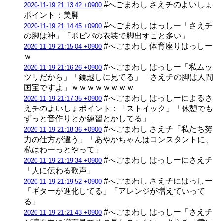
#へごまわし さえチのよいしょ
2020-11-19 21:13:42 +0900
ポイント：美脚
#へごまわし はっしー「さえチ
2020-11-19 21:14:45 +0900
の脚は神」「ポピパの衣装で脚出すこと多い」
#へごまわし 体育座りはっしー
2020-11-19 21:15:04 +0900
ｗ
#へごまわし はっしー「私ムッ
2020-11-19 21:16:26 +0900
ツリだから」「鏡越しに見てる」「さえチの脚は人間
国宝ですよ」ｗｗｗｗｗｗｗｗ
#へごまわし はっしーによるさ
2020-11-19 21:17:35 +0900
えチのよいしょポイント：「ストイック」「休憩でも
ずっと音作りとか練習とかしてる」
#へごまわし さえチ「私たち努
2020-11-19 21:18:36 +0900
力の仕方が違う」「あやかちゃんはコンスタントに、
私はわーっとやって」
#へごまわし はっしーにさえチ
2020-11-19 21:19:34 +0900
「人に伝わる歌声」
#へごまわし さえチにはっしー
2020-11-19 21:19:52 +0900
「ギターが進化してる」「アレンジが増えていって
る」
#へごまわし はっしー「さえチ
2020-11-19 21:21:43 +0900