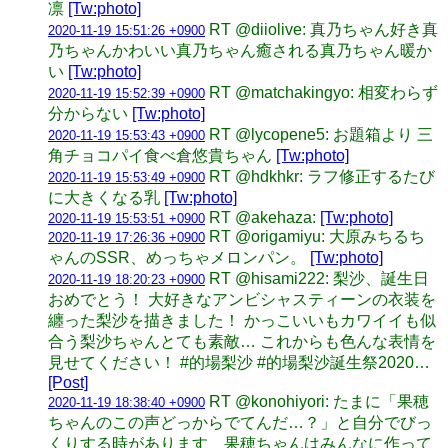
凛
[Tw:photo]
RT @diiolive: 真乃ちゃん好き真
2020-11-19 15:51:26 +0900
乃ちゃんかわいい真乃ちゃん癒される真乃ちゃん暖か
い
[Tw:photo]
RT @matchakingyo: 相変わらず
2020-11-19 15:52:39 +0900
分からない
[Tw:photo]
RT @lycopene5: お題箱より 三
2020-11-19 15:53:43 +0900
角チョコパイ食べ倉悠貴ちゃん
[Tw:photo]
RT @hdkhkr: ラフ修正するたび
2020-11-19 15:53:49 +0900
に大きくなる乳
[Tw:photo]
RT @akehaza:
[Tw:photo]
2020-11-19 15:53:51 +0900
RT @origamiyu: 大原みちるち
2020-11-19 17:26:36 +0900
ゃんのSSR、めっちゃメロンパン。
[Tw:photo]
RT @hisami222: 梨沙、誕生日
2020-11-19 18:20:23 +0900
おめでとう！ 大好きなアンビシャスティーンの衣装を
纏った梨沙を描きました！ かっこいいもカワイイも似
合う梨沙ちゃんとても素敵… これからも色んな表情を
見せてください！ #的場梨沙 #的場梨沙誕生祭2020…
[Post]
RT @konohiyori: たまに「果穂
2020-11-19 18:38:40 +0900
ちゃんのこの声どっからでてんだ…？」と自分でびっ
くりする時があります 果穂ちゃんはみんなに作って