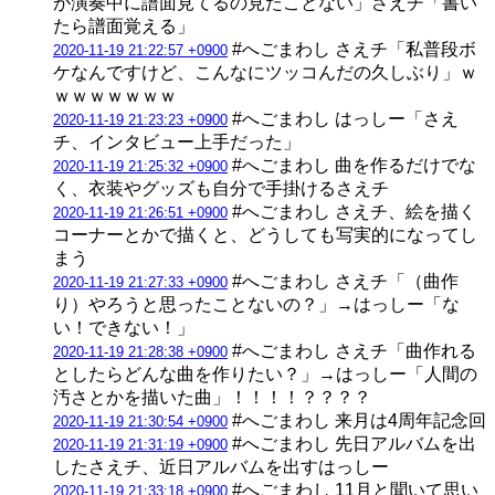
が演奏中に譜面見てるの見たことない」さえチ「書い
たら譜面覚える」
#へごまわし さえチ「私普段ボ
2020-11-19 21:22:57 +0900
ケなんですけど、こんなにツッコんだの久しぶり」ｗ
ｗｗｗｗｗｗｗ
#へごまわし はっしー「さえ
2020-11-19 21:23:23 +0900
チ、インタビュー上手だった」
#へごまわし 曲を作るだけでな
2020-11-19 21:25:32 +0900
く、衣装やグッズも自分で手掛けるさえチ
#へごまわし さえチ、絵を描く
2020-11-19 21:26:51 +0900
コーナーとかで描くと、どうしても写実的になってし
まう
#へごまわし さえチ「（曲作
2020-11-19 21:27:33 +0900
り）やろうと思ったことないの？」→はっしー「な
い！できない！」
#へごまわし さえチ「曲作れる
2020-11-19 21:28:38 +0900
としたらどんな曲を作りたい？」→はっしー「人間の
汚さとかを描いた曲」！！！！？？？？
#へごまわし 来月は4周年記念回
2020-11-19 21:30:54 +0900
#へごまわし 先日アルバムを出
2020-11-19 21:31:19 +0900
したさえチ、近日アルバムを出すはっしー
#へごまわし 11月と聞いて思い
2020-11-19 21:33:18 +0900