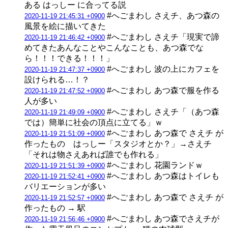
ある はっしー に合ってる説
#へごまわし さえチ、あつ森の
2020-11-19 21:45:31 +0900
風景を絵に描いてきた
#へごまわし さえチ「現実で諦
2020-11-19 21:46:42 +0900
めてきたあんなことやこんなことも、あつ森でな
ら！！！できる！！！」
#へごまわし 波の上にカフェを
2020-11-19 21:47:37 +0900
設けられる…！？
#へごまわし あつ森で服を作る
2020-11-19 21:47:52 +0900
人が多い
#へごまわし さえチ「（あつ森
2020-11-19 21:49:09 +0900
では）簡単に社会の頂点に立てる」ｗ
#へごまわし あつ森で さえチ が
2020-11-19 21:51:09 +0900
作ったもの はっしー「スタジオとか？」→さえチ
「それは物さえあれば誰でも作れる」
#へごまわし 花園ランドｗ
2020-11-19 21:51:39 +0900
#へごまわし あつ森はトイレも
2020-11-19 21:52:41 +0900
バリエーションが多い
#へごまわし あつ森で さえチ が
2020-11-19 21:52:57 +0900
作ったもの → 駅
#へごまわし あつ森でさえチが
2020-11-19 21:56:46 +0900