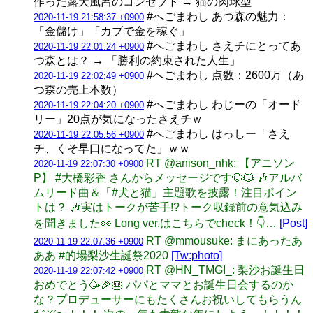
作った露天風呂のコンセプト → 猫の肉球型
#へごまわし あつ森の魅力：
2020-11-19 21:58:37 +0900
「金儲け」「カブで金を稼ぐ」
#へごまわし さえチにとってあ
2020-11-19 22:01:24 +0900
つ森とは？ → 「勝利の約束された人生」
#へごまわし 点数：2600万（あ
2020-11-19 22:02:49 +0900
つ森の売上本数）
#へごまわし わじーの「オード
2020-11-19 22:04:20 +0900
リー」20点が気になったさえチｗ
#へごまわし はっしー「さえ
2020-11-19 22:05:56 +0900
チ、くそ早口になってた」ｗｗ
RT @anison_nhk: 【アニソン
2020-11-19 22:07:30 +0900
P】 #大橋彩香 さんからメッセージです🐶🐱 🎶アルバ
ムリード曲＆「#犬と猫」主題歌を披露！注目ポイン
トは？ 🎶実はトークが苦手!?トーク収録前の意気込み
を聞きました👀 Long ver.はこちらでcheck！👇…
[Post]
RT @mmousuke: まにあったあ
2020-11-19 22:07:36 +0900
ああ #的場梨沙生誕祭2020
[Tw:photo]
RT @HN_TMGI_: 梨沙お誕生日
2020-11-19 22:07:42 +0900
おめでとう🥳🎉🎂 パパとママとお誕生日会するのか
な？プロデューサーにもたくさんお祝いしてもらうん