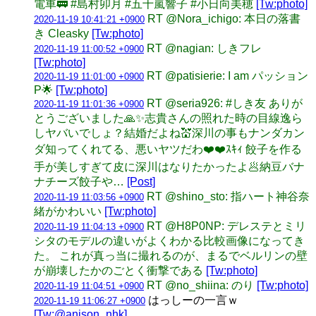
電車🚃 #島村卯月 #五十嵐響子 #小日向美穂
[Tw:photo]
RT @Nora_ichigo: 本日の落書
2020-11-19 10:41:21 +0900
き Cleasky
[Tw:photo]
RT @nagian: しきフレ
2020-11-19 11:00:52 +0900
[Tw:photo]
RT @patisierie: I am パッション
2020-11-19 11:01:00 +0900
P🌟
[Tw:photo]
RT @seria926: #しき友 ありが
2020-11-19 11:01:36 +0900
とうございました🙏✨志貴さんの照れた時の目線逸ら
しヤバいでしょ？結婚だよね💒深川の事もナンダカン
ダ知ってくれてる、悪いヤツだわ❤️❤️ｽｷｨ 餃子を作る
手が美しすぎて皮に深川はなりたかったよ🥟納豆バナ
ナチーズ餃子や…
[Post]
RT @shino_sto: 指ハート神谷奈
2020-11-19 11:03:56 +0900
緒がかわいい
[Tw:photo]
RT @H8P0NP: デレステとミリ
2020-11-19 11:04:13 +0900
シタのモデルの違いがよくわかる比較画像になってき
た。 これが真っ当に撮れるのが、まるでベルリンの壁
が崩壊したかのごとく衝撃である
[Tw:photo]
RT @no_shiina: のり
[Tw:photo]
2020-11-19 11:04:51 +0900
はっしーの一言ｗ
2020-11-19 11:06:27 +0900
[Tw:@anison_nhk]