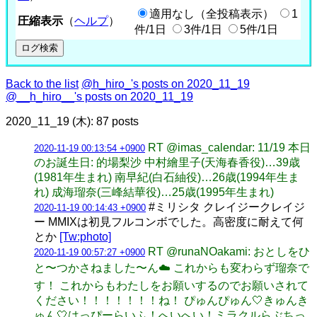
適用なし（全投稿表示）
1
圧縮表示
（
ヘルプ
）
件/1日
3件/1日
5件/1日
Back to the list
@h_hiro_'s posts on 2020_11_19
@__h_hiro__'s posts on 2020_11_19
2020_11_19 (木): 87 posts
RT @imas_calendar: 11/19 本日
2020-11-19 00:13:54 +0900
のお誕生日: 的場梨沙 中村繪里子(天海春香役)…39歳
(1981年生まれ) 南早紀(白石紬役)…26歳(1994年生ま
れ) 成海瑠奈(三峰結華役)…25歳(1995年生まれ)
#ミリシタ クレイジークレイジ
2020-11-19 00:14:43 +0900
ー MMIXは初見フルコンボでした。高密度に耐えて何
とか
[Tw:photo]
RT @runaNOakami: おとしをひ
2020-11-19 00:57:27 +0900
と〜つかさねました〜ん☁️ これからも変わらず瑠奈で
す！ これからもわたしをお願いするのでお願いされて
ください！！！！！！！ね！ ぴゅんぴゅん🤍きゅんき
ゅん🤍はっぴーらいふ！へいへい！ミラクルらぶちっ