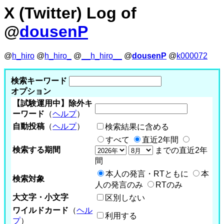
X (Twitter) Log of
@
dousenP
@
h_hiro
@
h_hiro_
@
__h_hiro__
@
dousenP
@
k000072
検索キーワード
オプション
【試験運用中】除外キ
ーワード
（
ヘルプ
）
自動投稿
（
ヘルプ
）
検索結果に含める
すべて
直近2年間
検索する期間
までの直近2年
間
本人の発言・RTともに
本
検索対象
人の発言のみ
RTのみ
大文字・小文字
区別しない
ワイルドカード
（
ヘル
利用する
プ
）