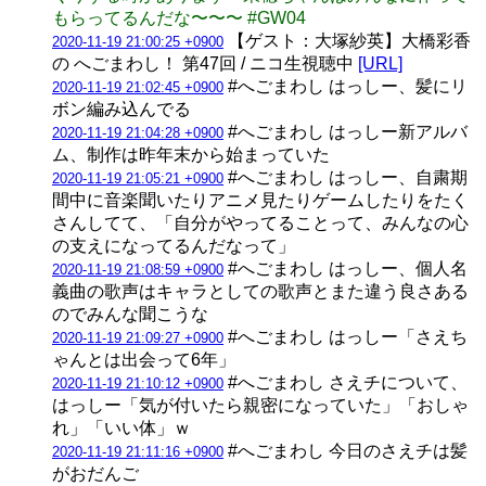
もらってるんだな〜〜〜 #GW04
【ゲスト：大塚紗英】大橋彩香
2020-11-19 21:00:25 +0900
の へごまわし！ 第47回 / ニコ生視聴中
[URL]
#へごまわし はっしー、髪にリ
2020-11-19 21:02:45 +0900
ボン編み込んでる
#へごまわし はっしー新アルバ
2020-11-19 21:04:28 +0900
ム、制作は昨年末から始まっていた
#へごまわし はっしー、自粛期
2020-11-19 21:05:21 +0900
間中に音楽聞いたりアニメ見たりゲームしたりをたく
さんしてて、「自分がやってることって、みんなの心
の支えになってるんだなって」
#へごまわし はっしー、個人名
2020-11-19 21:08:59 +0900
義曲の歌声はキャラとしての歌声とまた違う良さある
のでみんな聞こうな
#へごまわし はっしー「さえち
2020-11-19 21:09:27 +0900
ゃんとは出会って6年」
#へごまわし さえチについて、
2020-11-19 21:10:12 +0900
はっしー「気が付いたら親密になっていた」「おしゃ
れ」「いい体」ｗ
#へごまわし 今日のさえチは髪
2020-11-19 21:11:16 +0900
がおだんご