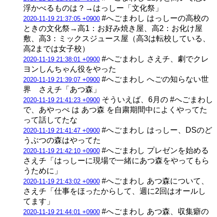
浮かべるものは？→はっしー「文化祭」
#へごまわし はっしーの高校の
2020-11-19 21:37:05 +0900
ときの文化祭→高1：お好み焼き屋、高2：お化け屋
敷、高3：ミックスジュース屋（高3は転校している、
高2までは女子校）
#へごまわし さえチ、劇でクレ
2020-11-19 21:38:01 +0900
ヨンしんちゃん役をやった
#へごまわし へごの知らない世
2020-11-19 21:39:07 +0900
界 さえチ「あつ森」
そういえば、6月の #へごまわし
2020-11-19 21:41:23 +0900
で、あやっぺ は あつ森 を自粛期間中によくやってた
って話してたな
#へごまわし はっしー、DSのど
2020-11-19 21:41:47 +0900
うぶつの森はやってた
#へごまわし プレゼンを始める
2020-11-19 21:42:10 +0900
さえチ「はっしーに現場で一緒にあつ森をやってもら
うために」
#へごまわし あつ森について、
2020-11-19 21:43:02 +0900
さえチ「仕事をほったからして、週に2回はオールし
てます」
#へごまわし あつ森、収集癖の
2020-11-19 21:44:01 +0900