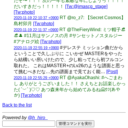
だぞ〜！！！ 次の一年も素敵な年にしようっ！！！！
だいすきだっ！！！！！
[Tw:@imascg_stage]
[Tw:photo]
RT @ro_z7: 【Secret Cosmos】
2020-11-19 22:10:37 +0900
島村卯月
[Tw:photo]
RT @TheFieryWind: ミツ帽子👒
2020-11-19 22:11:37 +0900
👒🎩 #11月はサンノスの月 #サンセットノスタルジー
#アナログ絵
[Tw:photo]
#デレステ ミッション曲だから
2020-11-19 22:55:19 +0900
ということで久しぶりに こいかぜ MASTERをやった
ら結構いい所いけたので、少し粘ってたら初フルコン
取れた。 これはMASTER+のLv26のような譜面と思っ
て挑むべきだな…先の譜面まで見ておく能…
[Post]
RT @AyakaOhashi: #へごまわ
2020-11-19 22:55:29 +0900
し ありがとうございました！！ さえちとお話楽しかっ
た( ´﹀` )♡♡ あつ森来年から始めてみるね🤗ｳﾌ(あや
か)
[Tw:photo]
Back to the list
Powered by
@h_hiro_