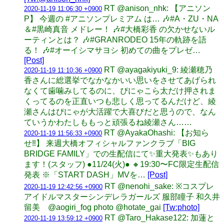
RT @anison_nhk: 【アニソン
2020-11-19 11:06:30 +0900
P】 今週の #アニソンプレミアム は… 🎶#A・ZU・NA
＆#黒崎真音 メドレー！ 🎶#大橋彩香 の欠かせないル
ーティンとは？ 🎶#GRANRODEO 15年の軌跡を語
る！ 🎶#オーイシマサヨシ 初めての曲をプレゼ…
[Post]
RT @ayagakiyuki_9: 綾瀬穂乃
2020-11-19 11:10:36 +0900
香さんに総選挙でなかなかいい思いをさせてあげられ
なくて歯噛みしてるのに、ぴにゃこら太だけ押されま
くってるのを正直いつも悲しく思ってるんだけど、綾
瀬さんはぴにゃが大活躍で大喜びだと思うので、なん
ていうかわたしももっと頑張るね綾瀬さん……
RT @AyakaOhashi: 【お知ら
2020-11-19 11:56:33 +0900
せ‼️】 来週大橋オフィシャルファンクラブ「BIG
BRIDGE FAMILY」での生配信にて✨重大発表✨もあり
ます！(スタッフ) ●11/24(火)● 🔸19:30〜FC限定生配信
発表 ※「START DASH」MVを…
[Post]
RT @nenohi_sake: ※コスプレ
2020-11-19 12:42:56 +0900
アイドルマスターシンデレラガールズ 服部瞳子 和久井
留美 @aogiri_fog photo @hotate_gai
[Tw:photo]
RT @Taro_Hakase122: 加蓮と
2020-11-19 13:59:12 +0900