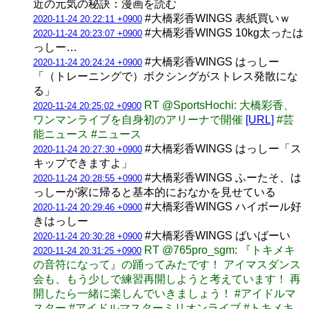
近の元気の秘訣：漫画を読む
#大橋彩香WINGS 表紙買いｗ
2020-11-24 20:22:11 +0900
#大橋彩香WINGS 10kg太ったは
2020-11-24 20:23:07 +0900
っしー…
#大橋彩香WINGS はっしー
2020-11-24 20:24:24 +0900
「（トレーニングで）ボクシングがストレス発散にな
る」
RT @SportsHochi: 大橋彩香、
2020-11-24 20:25:02 +0900
ワンマンライブを自身初のアリーナで開催
[URL]
#芸
能ニュース #ニュース
#大橋彩香WINGS はっしー「ス
2020-11-24 20:27:30 +0900
キップできますよ」
#大橋彩香WINGS ふーたそ、は
2020-11-24 20:28:55 +0900
っしーが家に帰ると基本的におなかを見せている
#大橋彩香WINGS ハイボール好
2020-11-24 20:29:46 +0900
きはっしー
#大橋彩香WINGS ばいばーい
2020-11-24 20:30:28 +0900
RT @765pro_sgm: 『トキメキ
2020-11-24 20:31:25 +0900
の音符になって』の踊ってみたです！ アイマスダンス
会も、もう少しで練習再開しようと考えています！ 再
開したら一緒に楽しんでいきましょう！ #アイドルマ
スター #アイドルマスターミリオンライブ #トキメキ