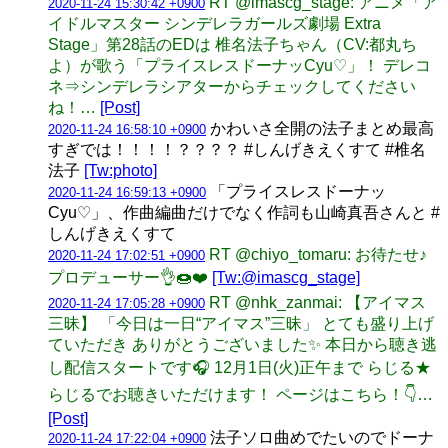
RT @imascg_stage: アニメ「ア
2020-11-24 15:30:42 +0900
イドルマスター シンデレラガールズ劇場 Extra
Stage」第28話のEDは 椎名法子ちゃん（CV:都丸ち
よ）が歌う「プライスレスドーナッCyu♡」！ デレコ
ネ⇒シンデレラシアターからチェックしてください
ね！…
[Post]
かわいさ全開の法子まとめ最高
2020-11-24 16:58:10 +0900
すぎでは！！！！？？？？ #しんげきえくすて #椎名
法子
[Tw:photo]
「プライスレスドーナッ
2020-11-24 16:59:13 +0900
Cyu♡」、作曲編曲だけでなく作詞も山崎真吾さんと #
しんげきえくすて
RT @chiyo_tomaru: お待たせ♪
2020-11-24 17:02:51 +0900
プロデューサー👌🍩❤️
[Tw:@imascg_stage]
RT @nhk_zanmai: 【アイマス
2020-11-24 17:05:28 +0900
三昧】 「今日は一日“アイマス”三昧」 とても盛り上げ
ていただき ありがとうございました✨ 本日から聴き逃
し配信スタートです🎧 12月1日(火)正午まで らじる★
らじるでお聴きいただけます！ ページはこちら！👇…
[Post]
法子ソロ曲めでたいのでドーナ
2020-11-24 17:22:04 +0900