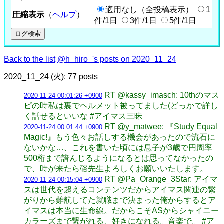
適用なし（全投稿表示）
1
圧縮表示
（
ヘルプ
）
件/1日
3件/1日
5件/1日
Back to the list
@h_hiro_'s posts on 2020_11_24
2020_11_24 (火): 77 posts
RT @kassy_imasch: 10thのマス
2020-11-24 00:01:26 +0900
ピの時私は裏でヘルメット被ってました(どっかで詳し
く話せるといいな #アイマス三昧
RT @y_matwee: 『Study Equal
2020-11-24 00:01:44 +0900
Magic!』もう色々お話しする機会があったので流石に
ないかな…、これを書いた頃には息子が3歳で円周率
500桁まで諳んじるようになるとは思ってなかったの
で、時が来たら硲先生よろしくお願いいたします。
RT @Pa_Orange_3Star: アイマ
2020-11-24 00:15:04 +0900
スは世代を超えるコンテンツだからアイマス関連の繋
がりから難航してた就職まで決まった俺からするとア
イマスは本当に生命線。だからこそASからシャイニー
カラーズまで繋がれる、好きになれる。音楽で。 #ア