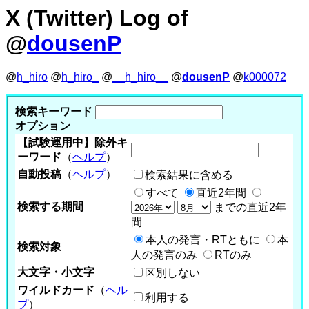
X (Twitter) Log of
@
dousenP
@
h_hiro
@
h_hiro_
@
__h_hiro__
@
dousenP
@
k000072
検索キーワード
オプション
【試験運用中】除外キ
ーワード
（
ヘルプ
）
自動投稿
（
ヘルプ
）
検索結果に含める
すべて
直近2年間
検索する期間
までの直近2年
間
本人の発言・RTともに
本
検索対象
人の発言のみ
RTのみ
大文字・小文字
区別しない
ワイルドカード
（
ヘル
利用する
プ
）