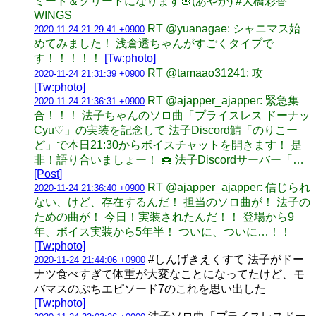
ミート＆グリートになります🌸(あやか) #大橋彩香
WINGS
RT @yuanagae: シャニマス始
2020-11-24 21:29:41 +0900
めてみました！ 浅倉透ちゃんがすごくタイプで
す！！！！！
[Tw:photo]
RT @tamaao31241: 攻
2020-11-24 21:31:39 +0900
[Tw:photo]
RT @ajapper_ajapper: 緊急集
2020-11-24 21:36:31 +0900
合！！！ 法子ちゃんのソロ曲「プライスレス ドーナッ
Cyu♡」の実装を記念して 法子Discord鯖「のりこー
ど」で本日21:30からボイスチャットを開きます！ 是
非！語り合いましょー！ 🍩 法子Discordサーバー「…
[Post]
RT @ajapper_ajapper: 信じられ
2020-11-24 21:36:40 +0900
ない、けど、存在するんだ！ 担当のソロ曲が！ 法子の
ための曲が！ 今日！実装されたんだ！！ 登場から9
年、ボイス実装から5年半！ ついに、ついに…！！
[Tw:photo]
#しんげきえくすて 法子がドー
2020-11-24 21:44:06 +0900
ナツ食べすぎて体重が大変なことになってたけど、モ
バマスのぷちエピソード7のこれを思い出した
[Tw:photo]