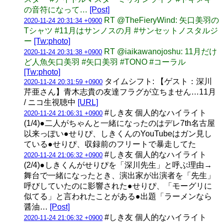
の音符になって…
[Post]
RT @TheFieryWind: 矢口美羽の
2020-11-24 20:31:34 +0900
Tシャツ #11月はサンノスの月 #サンセットノスタルジ
ー
[Tw:photo]
RT @iaikawanojoshu: 11月だけ
2020-11-24 20:31:38 +0900
ど人魚矢口美羽 #矢口美羽 #TONO #コーラル
[Tw:photo]
タイムシフト: 【ゲスト：深川
2020-11-24 20:31:59 +0900
芹亜さん】青木志貴の友達フラグが立ちません…11月
/ ニコ生視聴中
[URL]
#しき友 個人的なハイライト
2020-11-24 21:06:31 +0900
(1/4)●二人がちゃんと一緒になったのはデレ7th名古屋
以来っぽい●せりぴ、しきくんのYouTubeはガン見し
ている●せりぴ、収録前のフリートで暴走してた
#しき友 個人的なハイライト
2020-11-24 21:06:32 +0900
(2/4)●しきくんがせりぴを「深川先生」と呼ぶ理由→
舞台で一緒になったとき、演出家が出演者を「先生」
呼びしていたのに影響された●せりぴ、「モーグリに
似てる」と言われたことがある●出題「ラーメンなら
醤油…
[Post]
#しき友 個人的なハイライト
2020-11-24 21:06:32 +0900