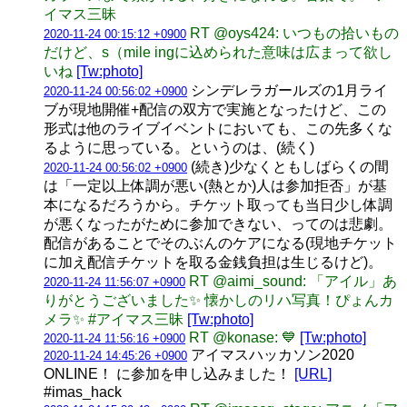
イマス三昧
RT @oys424: いつもの拾いもの
2020-11-24 00:15:12 +0900
だけど、s（mile ingに込められた意味は広まって欲し
いね
[Tw:photo]
シンデレラガールズの1月ライ
2020-11-24 00:56:02 +0900
ブが現地開催+配信の双方で実施となったけど、この
形式は他のライブイベントにおいても、この先多くな
るように思っている。というのは、(続く)
(続き)少なくともしばらくの間
2020-11-24 00:56:02 +0900
は「一定以上体調が悪い(熱とか)人は参加拒否」が基
本になるだろうから。チケット取っても当日少し体調
が悪くなったがために参加できない、ってのは悲劇。
配信があることでそのぶんのケアになる(現地チケット
に加え配信チケットを取る金銭負担は生じるけど)。
RT @aimi_sound: 「アイル」あ
2020-11-24 11:56:07 +0900
りがとうございました✨ 懐かしのリハ写真！ぴょんカ
メラ✨ #アイマス三昧
[Tw:photo]
RT @konase: 💙
[Tw:photo]
2020-11-24 11:56:16 +0900
アイマスハッカソン2020
2020-11-24 14:45:26 +0900
ONLINE！ に参加を申し込みました！
[URL]
#imas_hack