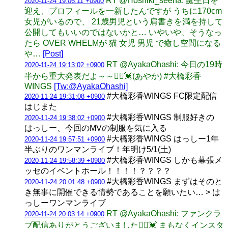
RT @Hoshiki_seena: 誕生日を
2020-11-24 19:06:11 +0900
迎え、プロフィールを一新したんですが うちに170cm
女児がいるので、 21歳男児という肩書きを満を持して
公開してもいいのではないかと… いやいや、そうなっ
たら OVER WHELMが 猫 女児 男児 で癒し空間になる
や…
[Post]
RT @AyakaOhashi: 今日の19時
2020-11-24 19:13:02 +0900
半から重大発表だよ～～🙋‍♀️💓(あやか) #大橋彩香
WINGS
[Tw:@AyakaOhashi]
#大橋彩香WINGS FC限定配信
2020-11-24 19:31:08 +0900
はじまた
#大橋彩香WINGS 制服好きの
2020-11-24 19:38:02 +0900
はっしー、今回のMVの制服を気に入る
#大橋彩香WINGS はっしー1年
2020-11-24 19:57:51 +0900
半ぶりのワンマンライブ！年明け5/1(土)
#大橋彩香WINGS しかも幕張メ
2020-11-24 19:58:39 +0900
ッセのイベントホール！！！！？？？？
#大橋彩香WINGS まずはそのと
2020-11-24 20:01:48 +0900
き無事に開催できる情勢であることを願いたい… > は
っしーワンマンライブ
RT @AyakaOhashi: ファンクラ
2020-11-24 20:03:14 +0900
ブ配信ありがとうございました🙋‍♀️💓 まもなくインスタ