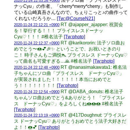
法子ソロ曲「プライスレスドー
2020-11-24 22:03:26 +0900
ナッCyu」の作者、「cherry*merry*cherry」も制作し
ている山崎真吾さんなので、ちぇりこっと♪の曲作って
くれないだろうか…
[Tw:@CourseN21]
RT @ajapper_ajapper: 祝賀会
2020-11-24 22:12:21 +0900
を！挙行する！！！ プライスレスドーナッ
Cyu♡！！！ #椎名法子
[Tw:photo]
RT @karikororin: 法子ソロ曲お
2020-11-24 22:12:37 +0900
めでとう〜🍩💕🎉✨ ということで、お祝いときのり
こ！ 時子さんもご満悦👠 プライスレス ドーナッCyu♡
って曲名も可愛すぎる…🙏 #椎名法子
[Tw:photo]
RT @nanasimakawata1: 椎名法
2020-11-24 22:12:48 +0900
子ちゃんにソロ曲「プライスレス ドーナッCyu♡」
が実装されました！！！！！！本当におめでと
う！！！！！！！！
[Tw:photo]
RT @DABA_donuts: 椎名法子
2020-11-24 22:12:54 +0900
ちゃんソロ曲おめでとう&ありがとう！ 「プライスレ
ス ドーナッCyu♡」をよろしくね🍩🍩🍩 #椎名法子
[Tw:photo]
RT @417Doughnut: プライスレ
2020-11-24 22:13:19 +0900
ス ドーナッCyu♡ ありがとうおめでとう法子大好きだ
よ！！🍩💕
[Tw:photo]