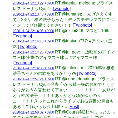
RT @aerial_melodia: プライス
2020-11-24 22:13:22 +0900
レス ドーナッCyu♡
[Tw:photo]
RT @kumajet: しんげきえくす
2020-11-24 22:13:48 +0900
て、28話！椎名法子ちゃん！デレステデレマスにログ
インしてぜひ観てください！！
[Tw:photo]
RT @ekitai346: マスピ...10th...
2020-11-24 22:14:05 +0900
[Tw:photo]
RT @inatyuu777: #アイマス三
2020-11-24 22:14:13 +0900
昧
[Tw:photo]
RT @ju_gov: ←放映前のアイマ
2020-11-24 22:14:25 +0900
ス三昧 実際のアイマス三昧→ #アイマス三味
[Tw:photo]
RT @_ritokichi_: 2020年秋 椎名
2020-11-24 22:14:36 +0900
法子ちゃんの供給をありがとう🍩
[Tw:photo]
RT @cube_donafugo: プライス
2020-11-24 22:57:24 +0900
レス ドーナッCyu♡発表 心から精一杯のおめでとうと
ありがとうを言わせて下さい……！！！！！！ ありが
とう椎名法子！！！！ありがとうゆかゆかのり
こ！！！！きっとこれからライブでお披露目の舞台も
ある！これからも沢山輝い…
[Post]
RT @CourseN21: ちょっとまっ
2020-11-24 22:58:02 +0900
てこれって事実上のちぇりこっと♪じゃないです