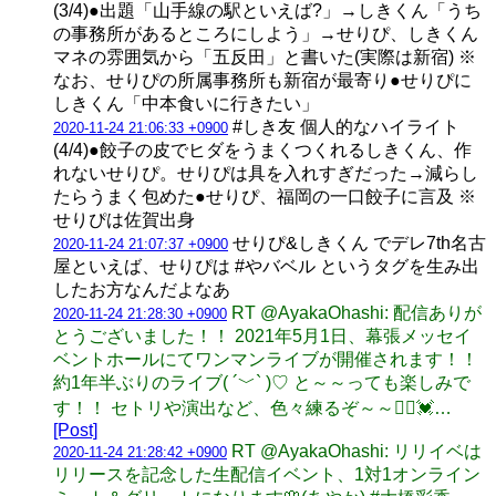
(3/4)●出題「山手線の駅といえば?」→しきくん「うち
の事務所があるところにしよう」→せりぴ、しきくん
マネの雰囲気から「五反田」と書いた(実際は新宿) ※
なお、せりぴの所属事務所も新宿が最寄り●せりぴに
しきくん「中本食いに行きたい」
#しき友 個人的なハイライト
2020-11-24 21:06:33 +0900
(4/4)●餃子の皮でヒダをうまくつくれるしきくん、作
れないせりぴ。せりぴは具を入れすぎだった→減らし
たらうまく包めた●せりぴ、福岡の一口餃子に言及 ※
せりぴは佐賀出身
せりぴ&しきくん でデレ7th名古
2020-11-24 21:07:37 +0900
屋といえば、せりぴは #やバベル というタグを生み出
したお方なんだよなあ
RT @AyakaOhashi: 配信ありが
2020-11-24 21:28:30 +0900
とうございました！！ 2021年5月1日、幕張メッセイ
ベントホールにてワンマンライブが開催されます！！
約1年半ぶりのライブ( ´﹀` )♡ と～～っても楽しみで
す！！ セトリや演出など、色々練るぞ～～🙋‍♀️💓…
[Post]
RT @AyakaOhashi: リリイベは
2020-11-24 21:28:42 +0900
リリースを記念した生配信イベント、1対1オンライン