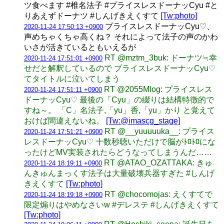
ツ食べます #椎名法子 #プライスレスドーナッCyu #と
りあえずドーナツ #しんげきえくすて
[Tw:photo]
プライスレスドーナッCyu♡、
2020-11-24 17:50:13 +0900
声めちゃくちゃ高くね？ それによって法子の声のかわ
いさが活きているともいえるが
RT @mztm_3buk: ドーナツ≒幸
2020-11-24 17:51:01 +0900
せだと解釈しているので プライスレスドーナッCyu♡
てタイトルに泣いてしまう
RT @2055Mlog: プライスレス
2020-11-24 17:51:11 +0900
ドーナッCyu♡ 最後の「Cyu」の綴りは結構特徴的で
すね～。 「C」名法子,「yu」香,「yu」かり と覚えて
おけば間違えないね。
[Tw:@imascg_stage]
RT @__yuuuuuka__: プライス
2020-11-24 17:51:21 +0900
レスドーナッCyu♡ 十数秒聴いただけで脳がﾄﾛﾄﾛにな
ったけどMV実装されたらどうなってしまうんだ……
RT @ATAO_OZATTAKA: きゅ
2020-11-24 18:19:11 +0900
んきゅんまっくす法子は大量破壊兵器すぎた #しんげ
きえくすて
[Tw:photo]
RT @chocomojas: えくすてで
2020-11-24 18:19:18 +0900
限定煽りはやめなさいw #デレステ #しんげきえくすて
[Tw:photo]