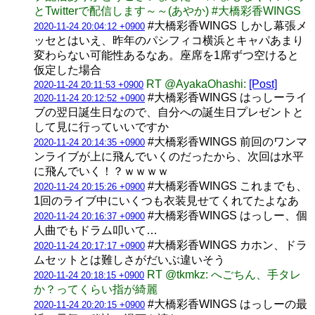
とTwitterで配信します～～(あやか) #大橋彩香WINGS
#大橋彩香WINGS しかし幕張メ
2020-11-24 20:04:12 +0900
ッセとはいえ、昨年のパシフィコ横浜とキャパあまり
変わらない可能性あるなあ。座席を1席ずつ空けると
仮定した場合
RT @AyakaOhashi:
[Post]
2020-11-24 20:11:53 +0900
#大橋彩香WINGS はっしーライ
2020-11-24 20:12:52 +0900
ブの翌日誕生日なので、自分への誕生日プレゼントと
して見に行っていいですか
#大橋彩香WINGS 前回のワンマ
2020-11-24 20:14:35 +0900
ンライブが上に飛んでいくのだったから、次回は水平
に飛んでいく！？ｗｗｗｗ
#大橋彩香WINGS これまでも、
2020-11-24 20:15:26 +0900
1回のライブ中にいくつも衣装見せてくれてたよなあ
#大橋彩香WINGS はっしー、個
2020-11-24 20:16:37 +0900
人曲でもドラム叩いて…
#大橋彩香WINGS カホン、ドラ
2020-11-24 20:17:17 +0900
ムセットとは難しさがだいぶ違いそう
RT @tkmkz: へごちん、手タレ
2020-11-24 20:18:15 +0900
か？ってくらい指が綺麗
#大橋彩香WINGS はっしーの最
2020-11-24 20:20:15 +0900