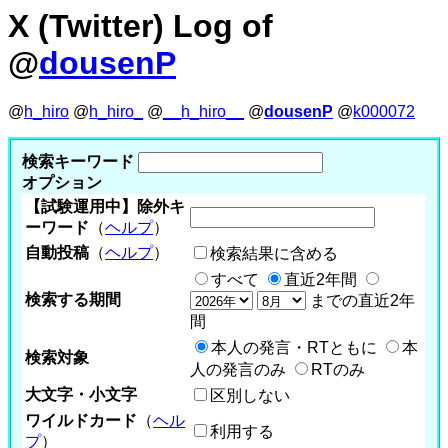
X (Twitter) Log of
@
dousenP
@
h_hiro
@
h_hiro_
@
__h_hiro__
@
dousenP
@
k000072
検索キーワード
オプション
【試験運用中】除外キ
ーワード
（
ヘルプ
）
自動投稿
（
ヘルプ
）
検索結果に含める
すべて
直近2年間
検索する期間
までの直近2年
間
本人の発言・RTともに
本
検索対象
人の発言のみ
RTのみ
大文字・小文字
区別しない
ワイルドカード
（
ヘル
利用する
プ
）