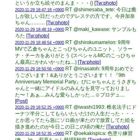
というか立ち絵そのまんま・・・()
[Tw:photo]
RT @shimesaba_tete: 今日は癒
2020-11-29 18:47:18 +0900
しが欲しい日だったのでデレステの方です。今井加奈
ちゃん………
[Tw:photo]
RT @maki_kawase: サンプルも
2020-11-29 18:48:19 +0900
ろた
[Tw:photo]
RT @shirokumamelon: 9周年
2020-11-29 18:48:54 +0900
MVで乙倉ちゃんとこっひちゃんのユニット、ソラー
ナ・チーカをありがとう (スペシャルMCのこっひちゃ
ん最高にかわいかったね…)
[Tw:photo]
RT @rinasatoh: 9周年おめでと
2020-11-29 18:50:56 +0900
うございます！&ありがとうございます！！『9th
Anniversary Memorial Party』ぴにゃちゃんとうさぎち
ゃんと一緒にアイドルのみんなを見守っておりまし
た〜！あぁ…みんな愛らしかった…☺️プロデュ…
[Post]
RT @iwashi1993: 椎名法子にド
2020-11-29 18:52:25 +0900
ーナツ半分こしてもらいたいだけの人生だった・・・
とか思ってたら急にソロ曲が来たので放置してた絵を
描き進めたのが今日この日この頃の俺だ
[Tw:photo]
RT @oekakispica: 色塗り練習
2020-11-29 18:52:35 +0900
(❁ᴗ͈ˬᴗ͈)φ… 莉嘉ちゃん登場5秒前
[Tw:photo]