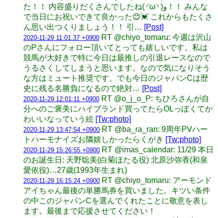
た！！ 内容盛りだくさんでしたね( ◜ω◝ )و！！ みんな
で当日にお祝いできて良かった😊💓 これからもたくさ
ん思い出つくりましょう！！ 引…
[Post]
RT @chiyo_tomaru: 今週は沢山
2020-11-29 11:01:37 +0900
のPさんにフォロー頂いてとっても嬉しいです。私は
競馬が大好きで特に今日は最推しの引退レースなので
うるさくしてしまうと思います。なので気になりそう
な方はミュート推奨です。でも今日のジャパンCは歴
史に残る名勝負になるので絶対…
[Post]
RT @o_j_o_P: ちひろさんが自
2020-11-29 12:01:11 +0900
分へのご褒美にハイブランド買ってたらOLっぽくてか
わいいなっていう絵
[Tw:photo]
RT @ba_ra_ran: 9周年PVハー
2020-11-29 13:47:54 +0900
トハーモナイズお隣嬉しかったらくがき
[Tw:photo]
RT @imas_calendar: 11/29 本日
2020-11-29 15:26:55 +0900
のお誕生日: 天野聡美(白菊ほたる役) 北原沙弥香(和泉
愛依役)…27歳(1993年生まれ)
RT @chiyo_tomaru: アーモンド
2020-11-29 16:15:24 +0900
アイちゃん最後の単勝馬券を買いました。キツい条件
の中このジャパンCを選んでくれたことに敬意を表し
ます。最後まで応援させてください！