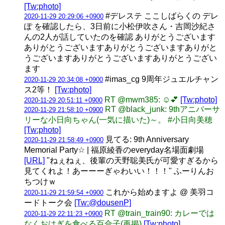
[Tw:photo]
#デレステ ここしばらくの デレ
2020-11-29 20:29:06 +0900
ぽ を確認したら、3日前に小松伊吹さん・吉岡沙紀さ
んの2人が話していたのを確認 ありがとうございます
ありがとうございますありがとうございますありがと
うございますありがとうございますありがとうござい
ます
#imas_cg 9周年ジュエルチャン
2020-11-29 20:34:08 +0900
ス2等！
[Tw:photo]
RT @mwm385: ☺️💕
[Tw:photo]
2020-11-29 20:51:11 +0900
RT @black_junk: 9thアニバーサ
2020-11-29 21:58:10 +0900
リーな小日向ちゃん(一気に描いた)～。 #小日向美穂
[Tw:photo]
見てる: 9th Anniversary
2020-11-29 21:58:49 +0900
Memorial Party☆ | 福原綾香のeveryday名場面劇場
[URL]
"ねぇねぇ、後輩の天野聡美氏が可愛すぎるから
見てくれよ！あーーーぎゃわいい！！！" ふーりんお
ちつけｗ
これから始めますよ @ 美羽コ
2020-11-29 21:59:54 +0900
ードトーク会
[Tw:@dousenP]
RT @train_train90: カレーでは
2020-11-29 22:11:23 +0900
なくおはぎを食べる百合子(再掲)
[Tw:photo]