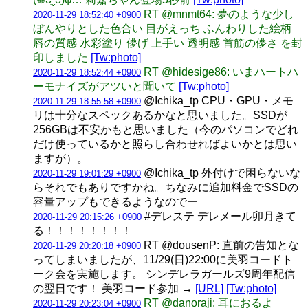
RT @mnmt64: 夢のような少し
2020-11-29 18:52:40 +0900
ぼんやりとした色合い 目がえっち ふんわりした絵柄
唇の質感 水彩塗り 儚げ 上手い 透明感 首筋の儚さ を封
印しました
[Tw:photo]
RT @hidesige86: いまハートハ
2020-11-29 18:52:44 +0900
ーモナイズがアツいと聞いて
[Tw:photo]
@Ichika_tp CPU・GPU・メモ
2020-11-29 18:55:58 +0900
リは十分なスペックあるかなと思いました。SSDが
256GBは不安かもと思いました（今のパソコンでどれ
だけ使っているかと照らし合わせればよいかとは思い
ますが）。
@Ichika_tp 外付けで困らないな
2020-11-29 19:01:29 +0900
らそれでもありですかね。ちなみに追加料金でSSDの
容量アップもできるようなのでー
#デレステ デレメール卯月きて
2020-11-29 20:15:26 +0900
る！！！！！！！！
RT @dousenP: 直前の告知とな
2020-11-29 20:20:18 +0900
ってしまいましたが、11/29(日)22:00に美羽コードト
ーク会を実施します。 シンデレラガールズ9周年配信
の翌日です！ 美羽コード参加 →
[URL]
[Tw:photo]
RT @danoraji: 耳におるよ
2020-11-29 20:23:04 +0900