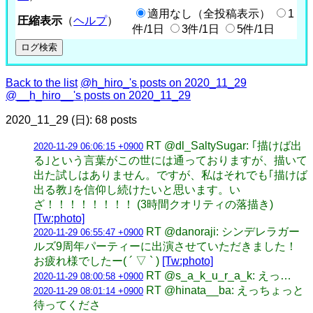
適用なし（全投稿表示）
1
圧縮表示
（
ヘルプ
）
件/1日
3件/1日
5件/1日
Back to the list
@h_hiro_'s posts on 2020_11_29
@__h_hiro__'s posts on 2020_11_29
2020_11_29 (日): 68 posts
RT @dl_SaltySugar: ｢描けば出
2020-11-29 06:06:15 +0900
る｣という言葉がこの世には通っておりますが、描いて
出た試しはありません。ですが、私はそれでも｢描けば
出る教｣を信仰し続けたいと思います。い
ざ！！！！！！！！ (3時間クオリティの落描き)
[Tw:photo]
RT @danoraji: シンデレラガー
2020-11-29 06:55:47 +0900
ルズ9周年パーティーに出演させていただきました！
お疲れ様でしたー( ´ ▽ ` )
[Tw:photo]
RT @s_a_k_u_r_a_k: えっ…
2020-11-29 08:00:58 +0900
RT @hinata__ba: えっちょっと
2020-11-29 08:01:14 +0900
待ってくださ