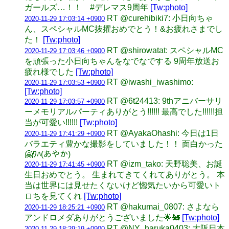
ガールズ…！！ #デレマス9周年
[Tw:photo]
RT @curehibiki7: 小日向ちゃ
2020-11-29 17:03:14 +0900
ん、スペシャルMC抜擢おめでとう！&お疲れさまでし
た！
[Tw:photo]
RT @shirowatat: スペシャルMC
2020-11-29 17:03:46 +0900
を頑張った小日向ちゃんをなでなでする 9周年放送お
疲れ様でした
[Tw:photo]
RT @iwashi_iwashimo:
2020-11-29 17:03:53 +0900
[Tw:photo]
RT @6t24413: 9thアニバーサリ
2020-11-29 17:03:57 +0900
ーメモリアルパーティありがとう!!!!!! 最高でした!!!!!!担
当が可愛い!!!!!!
[Tw:photo]
RT @AyakaOhashi: 今日は1日
2020-11-29 17:41:29 +0900
バラエティ豊かな撮影をしていました！！ 面白かった
🤗ﾜﾊ(あやか)
RT @izm_tako: 天野聡美、お誕
2020-11-29 17:41:45 +0900
生日おめでとう。 生まれてきてくれてありがとう。 本
当は世界には見せたくないけど惚気たいから可愛いト
ロちを見てくれ
[Tw:photo]
RT @hakumai_0807: さよなら
2020-11-29 18:25:21 +0900
アンドロメダありがとうございました🌟🚂
[Tw:photo]
RT @NY_haruka0403: 大阪日本
2020-11-29 18:29:19 +0900