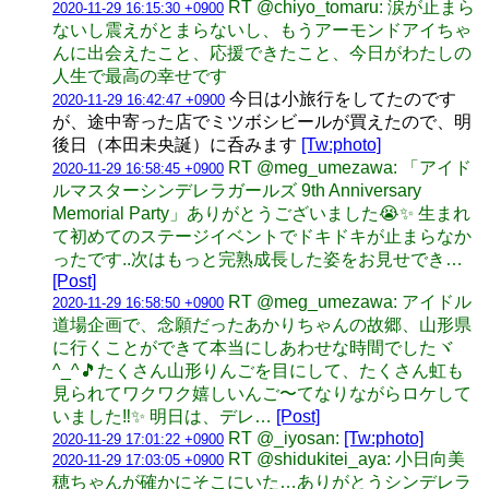
RT @chiyo_tomaru: 涙が止まら
2020-11-29 16:15:30 +0900
ないし震えがとまらないし、もうアーモンドアイちゃ
んに出会えたこと、応援できたこと、今日がわたしの
人生で最高の幸せです
今日は小旅行をしてたのです
2020-11-29 16:42:47 +0900
が、途中寄った店でミツボシビールが買えたので、明
後日（本田未央誕）に呑みます
[Tw:photo]
RT @meg_umezawa: 「アイド
2020-11-29 16:58:45 +0900
ルマスターシンデレラガールズ 9th Anniversary
Memorial Party」ありがとうございました😭✨ 生まれ
て初めてのステージイベントでドキドキが止まらなか
ったです..次はもっと完熟成長した姿をお見せでき…
[Post]
RT @meg_umezawa: アイドル
2020-11-29 16:58:50 +0900
道場企画で、念願だったあかりちゃんの故郷、山形県
に行くことができて本当にしあわせな時間でしたヾ
^_^🎵たくさん山形りんごを目にして、たくさん虹も
見られてワクワク嬉しいんご〜てなりながらロケして
いました‼️✨ 明日は、デレ…
[Post]
RT @_iyosan:
[Tw:photo]
2020-11-29 17:01:22 +0900
RT @shidukitei_aya: 小日向美
2020-11-29 17:03:05 +0900
穂ちゃんが確かにそこにいた…ありがとうシンデレラ