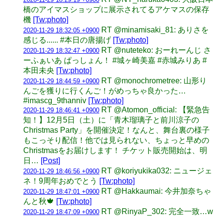
橋のアイマスショップに展示されてるアケマスの保存
機
[Tw:photo]
RT @minamisaki_81: ありさを
2020-11-29 18:32:05 +0900
感じる...... #本日の唐揚げ
[Tw:photo]
RT @nuteteko: おーれーんじ さ
2020-11-29 18:32:47 +0900
ーふぁいあ ぱっしょん！ #城ヶ崎美嘉 #赤城みりあ #
本田未央
[Tw:photo]
RT @monochrometree: 山形り
2020-11-29 18:44:59 +0900
んごを獲りに行くんご！がめっちゃ良かった…
#imascg_9thanniv
[Tw:photo]
RT @Atomon_official: 【緊急告
2020-11-29 18:46:41 +0900
知！】12月5日（土）に「青木瑠璃子と前川涼子の
Christmas Party」を開催決定！なんと、舞台裏の様子
もこっそり配信！他では見られない、ちょっと早めの
Christmasをお届けします！ チケット販売開始は、明
日…
[Post]
RT @koriyukika032: ニュージェ
2020-11-29 18:46:56 +0900
ネ！9周年おめでとう
[Tw:photo]
RT @Hakkaumai: 今井加奈ちゃ
2020-11-29 18:47:01 +0900
んと秋🍁
[Tw:photo]
RT @RinyaP_302: 完全一致…w
2020-11-29 18:47:09 +0900