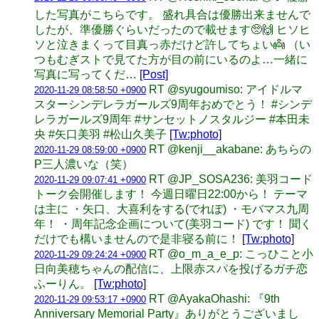
した写真がこちらです。 盛れ具合は優勝出来ませんで
したが、準優勝ぐらいだったので載せます🥺🙌 ヒソヒ
ソと泣きまくって目真っ赤だけど許してちょい👼 （い
つもむぎストで見てた方が目の前にいるのよ…一緒に
写真に写ってくだ…
[Post]
RT @syugoumiso: アイドルマ
2020-11-29 08:58:50 +0900
スターシンデレラガールズ9周年おめでとう！ #シンデ
レラガールズ9周年 #サンセットノスタルジー #本田未
央 #矢口美羽 #松山久美子
[Tw:photo]
RT @kenji__akabane: あちらの
2020-11-29 08:59:00 +0900
P三人濃いな（笑）
RT @JP_SOSA236: 美羽コード
2020-11-29 09:07:41 +0900
トーク会開催します！ 今週日曜日22:00から！ テーマ
は主に ・矢口、大喜利をする(でれぽ) ・モバマス九周
年！ ・周年記念企画について(美羽コード) です！ 聞く
だけでも構いませんので是非寝る前に！
[Tw:photo]
RT @o_m_a_e_p: こっひこと小
2020-11-29 09:24:24 +0900
日向美穂ちゃんの配信に、上限赤スパを投げるガチ恋
ふーりん。
[Tw:photo]
RT @AyakaOhashi: 『9th
2020-11-29 09:53:17 +0900
Anniversary Memorial Party』ありがとうございまし