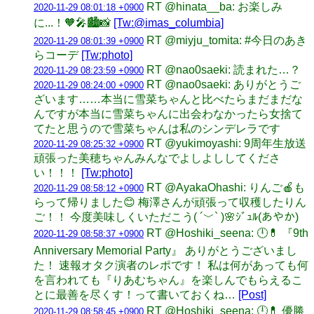
RT @hinata__ba: お楽しみ
2020-11-29 08:01:18 +0900
に...！🧡🎤🏙📸
[Tw:@imas_columbia]
RT @miyju_tomita: #今日のあき
2020-11-29 08:01:39 +0900
らコーデ
[Tw:photo]
RT @nao0saeki: 読まれた…？
2020-11-29 08:23:59 +0900
RT @nao0saeki: ありがとうご
2020-11-29 08:24:00 +0900
ざいます……本当に雪菜ちゃんと比べたらまだまだな
んですが本当に雪菜ちゃんに出会わなかったら女捨て
てたと思うので雪菜ちゃんは私のシンデレラです
RT @yukimoyashi: 9周年生放送
2020-11-29 08:25:32 +0900
頑張った美穂ちゃんみんなでよしよししてくださ
い！！！
[Tw:photo]
RT @AyakaOhashi: りんご🍎も
2020-11-29 08:58:12 +0900
らって帰りました😊 梅澤さんが頑張って収穫したりん
ご！！ 今度美味しくいただこう( ´﹀` )🌸ｼﾞｭﾙ(あやか)
RT @Hoshiki_seena: 🕛💊 『9th
2020-11-29 08:58:37 +0900
Anniversary Memorial Party』 ありがとうございまし
た！ 速報オタク演者のレポです！ 私は何があっても何
を言われても『りあむちゃん』を楽しんでもらえるこ
とに最善を尽くす！って書いておくね…
[Post]
RT @Hoshiki_seena: 🕛💊 優勝
2020-11-29 08:58:45 +0900