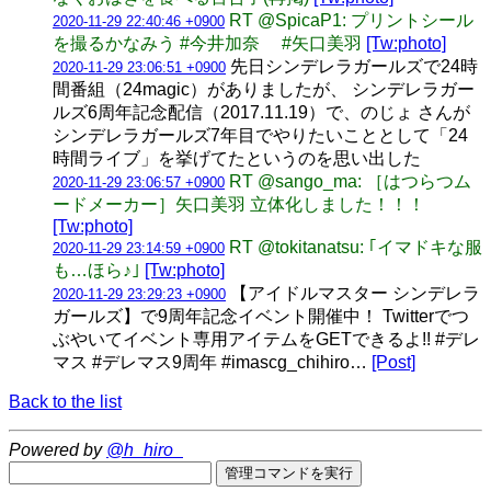
RT @SpicaP1: プリントシール
2020-11-29 22:40:46 +0900
を撮るかなみう #今井加奈 #矢口美羽
[Tw:photo]
先日シンデレラガールズで24時
2020-11-29 23:06:51 +0900
間番組（24magic）がありましたが、 シンデレラガー
ルズ6周年記念配信（2017.11.19）で、のじょ さんが
シンデレラガールズ7年目でやりたいこととして「24
時間ライブ」を挙げてたというのを思い出した
RT @sango_ma: ［はつらつム
2020-11-29 23:06:57 +0900
ードメーカー］矢口美羽 立体化しました！！！
[Tw:photo]
RT @tokitanatsu: ｢イマドキな服
2020-11-29 23:14:59 +0900
も…ほら♪｣
[Tw:photo]
【アイドルマスター シンデレラ
2020-11-29 23:29:23 +0900
ガールズ】で9周年記念イベント開催中！ Twitterでつ
ぶやいてイベント専用アイテムをGETできるよ!! #デレ
マス #デレマス9周年 #imascg_chihiro…
[Post]
Back to the list
Powered by
@h_hiro_