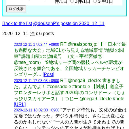
件/1日
3件/1日
5件/1日
Back to the list
@dousenP's posts on 2020_12_11
2020_12_11 (金): 6 posts
RT @realsportsjp: 【「日本で最
2020-12-11 17:02:44 +0900
も過酷な大会」地域CLから見える地域事情 “地獄の関
東”“課題山積の北海道”】 （文＝宇都宮徹壱
@tete_room） “9地域リーグ間の競技レベルや環境が
反映される舞台である、全国地域サッカーチャンピオ
ンズリーグ…
[Post]
RT @nega9_clecle: 書きまし
2020-12-11 17:03:08 +0900
た。よんでよ！ #consadole #frontale 【対談】道産子
フロンターレサポと話す2020年のコンサドーレ（ちょ
っぴりスカイアース）｜つじー @nega9_clecle #note
[URL]
"アナログ時代も、文化の保全は
2020-12-11 18:02:00 +0900
完璧ではなかった。デジタル時代は、さらに大変にな
るのかもしれない" "一人の人間が生きて死ぬまでの間
ぐらい、コンテンツへのアクセスが維持されればよい