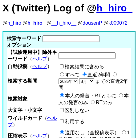
X (Twitter) Log of @
h_hiro_
@
h_hiro
@
h_hiro_
@
__h_hiro__
@
dousenP
@
k000072
検索キーワード
オプション
【試験運用中】除外キ
ーワード
（
ヘルプ
）
自動投稿
（
ヘルプ
）
検索結果に含める
すべて
直近2年間
検索する期間
までの直近2年
間
本人の発言・RTともに
本
検索対象
人の発言のみ
RTのみ
大文字・小文字
区別しない
ワイルドカード
（
ヘル
利用する
プ
）
適用なし（全投稿表示）
1
圧縮表示
（
ヘルプ
）