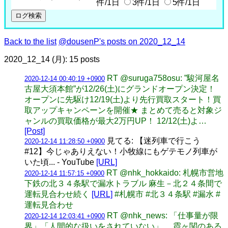
件/1日
3件/1日
5件/1日
Back to the list
@dousenP's posts on 2020_12_14
2020_12_14 (月): 15 posts
RT @suruga758osu: ”駿河屋名
2020-12-14 00:40:19 +0900
古屋大須本館”が12/26(土)にグランドオープン決定！
オープンに先駆け12/19(土)より先行買取スタート！買
取アップキャンペーンを開催★ まとめて売ると対象ジ
ャンルの買取価格が最大2万円UP！ 12/12(土)よ…
[Post]
見てる: 【迷列車で行こう
2020-12-14 11:28:50 +0900
#12】今じゃありえない！小牧線にもゲテモノ列車が
いた頃... - YouTube
[URL]
RT @nhk_hokkaido: 札幌市営地
2020-12-14 11:57:15 +0900
下鉄の北３４条駅で漏水トラブル 麻生－北２４条間で
運転見合わせ続く
[URL]
#札幌市 #北３４条駅 #漏水 #
運転見合わせ
RT @nhk_news: 「仕事量が限
2020-12-14 12:03:41 +0900
界」「人間的な扱いをされていない」 霞ヶ関のある