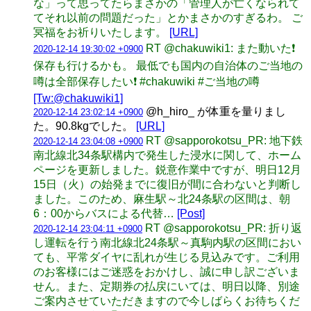
な」って思ってたらまさかの「管理人が亡くなられて
てそれ以前の問題だった」とかまさかのすぎるわ。 ご
冥福をお祈りいたします。
[URL]
RT @chakuwiki1: また動いた❗
2020-12-14 19:30:02 +0900
保存も行けるかも。 最低でも国内の自治体のご当地の
噂は全部保存したい❗ #chakuwiki #ご当地の噂
[Tw:@chakuwiki1]
@h_hiro_ が体重を量りまし
2020-12-14 23:02:14 +0900
た。90.8kgでした。
[URL]
RT @sapporokotsu_PR: 地下鉄
2020-12-14 23:04:08 +0900
南北線北34条駅構内で発生した浸水に関して、ホーム
ページを更新しました。鋭意作業中ですが、明日12月
15日（火）の始発までに復旧が間に合わないと判断し
ました。このため、麻生駅～北24条駅の区間は、朝
6：00からバスによる代替…
[Post]
RT @sapporokotsu_PR: 折り返
2020-12-14 23:04:11 +0900
し運転を行う南北線北24条駅～真駒内駅の区間におい
ても、平常ダイヤに乱れが生じる見込みです。ご利用
のお客様にはご迷惑をおかけし、誠に申し訳ございま
せん。また、定期券の払戻にいては、明日以降、別途
ご案内させていただきますので今しばらくお待ちくだ