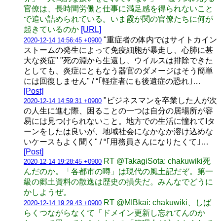
官僚は、長時間労働と仕事に満足感を得られないこと
で追い詰められている。いま霞が関の官僚たちに何が
起きているのか
[URL]
"重症者の体内ではサイトカイン
2020-12-14 14:56:45 +0900
ストームの発生によって免疫細胞が暴走し、心肺に甚
大な炎症" "死の淵から生還し、ウイルスは排除できた
としても、炎症にともなう器官のダメージはそう簡単
には回復しません" / “｢軽症者にも後遺症の恐れ｣…
[Post]
"ビジネスマンを卒業した人が次
2020-12-14 14:59:31 +0900
の人生に進む際、困ることの一つは自分の居場所が容
易には見つけられないこと。地方での生活に憧れてIタ
ーンをしたは良いが、地域社会になかなか溶け込めな
いケースもよく聞く" / “｢用務員さんになりたくて｣…
[Post]
RT @TakagiSota: chakuwiki死
2020-12-14 19:28:45 +0900
んだのか。「各都市の噂」は現代の風土記だぞ。第一
級の郷土資料の散逸は歴史の損失だ。みんなでどうに
かしようぜ。
RT @MIBkai: chakuwiki、しば
2020-12-14 19:29:43 +0900
らくつながらなくて「ドメイン更新し忘れてんのか