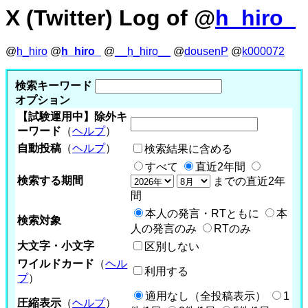
X (Twitter) Log of @
h_hiro_
@
h_hiro
@
h_hiro_
@
__h_hiro__
@
dousenP
@
k000072
検索キーワード
オプション
【試験運用中】除外キ
ーワード
（
ヘルプ
）
自動投稿
（
ヘルプ
）
検索結果に含める
すべて
直近2年間
検索する期間
までの直近2年
間
本人の発言・RTともに
本
検索対象
人の発言のみ
RTのみ
大文字・小文字
区別しない
ワイルドカード
（
ヘル
利用する
プ
）
適用なし（全投稿表示）
1
圧縮表示
（
ヘルプ
）