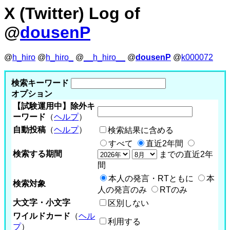
X (Twitter) Log of
@
dousenP
@
h_hiro
@
h_hiro_
@
__h_hiro__
@
dousenP
@
k000072
検索キーワード
オプション
【試験運用中】除外キ
ーワード
（
ヘルプ
）
自動投稿
（
ヘルプ
）
検索結果に含める
すべて
直近2年間
検索する期間
までの直近2年
間
本人の発言・RTともに
本
検索対象
人の発言のみ
RTのみ
大文字・小文字
区別しない
ワイルドカード
（
ヘル
利用する
プ
）