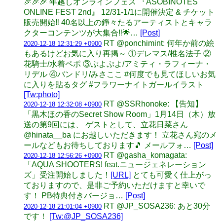
🎉🎉🎉 年越しオンラインフェス 『ASOBINOTES
ONLINE FEST 2nd』 12/31-1/1に開催決定 & チケット
販売開始‼️ 40名以上の錚々たるアーティストとキャラ
クターコンテンツが大集合‼️🌟…
[Post]
RT @ponchimint: 何年か前の絵
2020-12-18 12:31:29 +0900
もあるけどお気に入り再掲～ ①デレマス/椎名法子 ②
花騎士/水着ペポ ③ぷよぷよ/アミティ・ラフィーナ・
リデル ④バンドリ/みさここ #何度でも見てほしいお気
に入りを貼るタグ #フラワーナイトガールイラスト
[Tw:photo]
RT @SSRhonoke: 【告知】
2020-12-18 12:32:08 +0900
「黒木ほの香のSecret Show Room」1月14日（木）放
送の第9回には、 ゲストとして、立花日菜さん
@hinata__ba にお越しいただきます！ 立花さん宛のメ
ールなどもお待ちしております🎵 メールフォ…
[Post]
RT @gasha_komagata:
2020-12-18 12:56:26 +0900
「AQUA SHOOTERS! feat.ニュージェネレーション
ズ」受注開始しました！
[URL]
とても可愛く仕上がっ
ておりますので、是非ご予約いただけますと幸いで
す！ PB特典付きバージョ…
[Post]
RT @JP_SOSA236: あと30分
2020-12-18 21:01:04 +0900
です！
[Tw:@JP_SOSA236]