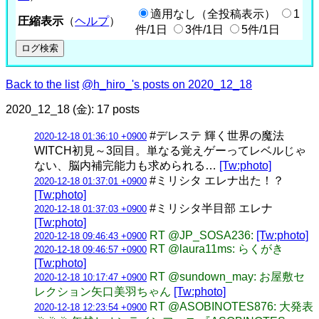
適用なし（全投稿表示）
1
圧縮表示
（
ヘルプ
）
件/1日
3件/1日
5件/1日
Back to the list
@h_hiro_'s posts on 2020_12_18
2020_12_18 (金): 17 posts
#デレステ 輝く世界の魔法
2020-12-18 01:36:10 +0900
WITCH初見～3回目。単なる覚えゲーってレベルじゃ
ない、脳内補完能力も求められる…
[Tw:photo]
#ミリシタ エレナ出た！？
2020-12-18 01:37:01 +0900
[Tw:photo]
#ミリシタ半目部 エレナ
2020-12-18 01:37:03 +0900
[Tw:photo]
RT @JP_SOSA236:
[Tw:photo]
2020-12-18 09:46:43 +0900
RT @laura11ms: らくがき
2020-12-18 09:46:57 +0900
[Tw:photo]
RT @sundown_may: お屋敷セ
2020-12-18 10:17:47 +0900
レクション矢口美羽ちゃん
[Tw:photo]
RT @ASOBINOTES876: 大発表
2020-12-18 12:23:54 +0900