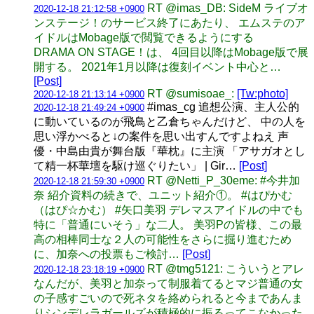
RT @imas_DB: SideM ライブオ
2020-12-18 21:12:58 +0900
ンステージ！のサービス終了にあたり、 エムステのア
イドルはMobage版で閲覧できるようにする
DRAMA ON STAGE！は、 4回目以降はMobage版で展
開する。 2021年1月以降は復刻イベント中心と…
[Post]
RT @sumisoae_:
[Tw:photo]
2020-12-18 21:13:14 +0900
#imas_cg 追想公演、主人公的
2020-12-18 21:49:24 +0900
に動いているのが飛鳥と乙倉ちゃんだけど、 中の人を
思い浮かべると↓の案件を思い出すんですよねえ 声
優・中島由貴が舞台版『華枕』に主演 「アサガオとし
て精一杯華壇を駆け巡ぐりたい」 | Gir…
[Post]
RT @Netti_P_30eme: #今井加
2020-12-18 21:59:30 +0900
奈 紹介資料の続きで、ユニット紹介①。 #はぴかむ
（はぴ☆かむ） #矢口美羽 デレマスアイドルの中でも
特に「普通にいそう」な二人。 美羽Pの皆様、この最
高の相棒同士な２人の可能性をさらに掘り進むため
に、加奈への投票もご検討…
[Post]
RT @tmg5121: こういうとアレ
2020-12-18 23:18:19 +0900
なんだが、美羽と加奈って制服着てるとマジ普通の女
の子感すごいので死ネタを絡められると今まであんま
りシンデレラガールズが積極的に振るってこなかった