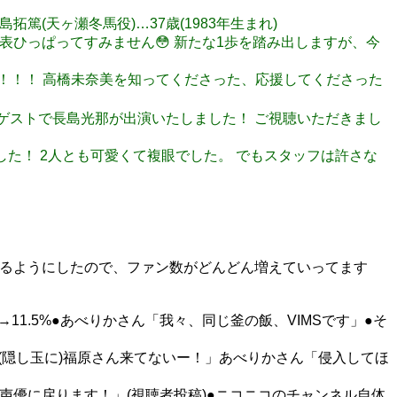
) 寺島拓篤(天ヶ瀬冬馬役)…37歳(1983年生まれ)
す！！ 発表ひっぱってすみません😳 新たな1歩を踏み出しますが、今
爆誕です👶！！！ 高橋未奈美を知ってくださった、応援してくださった
5杯目、ゲストで長島光那が出演いたしました！ ご視聴いただきまし
ました！ 2人とも可愛くて複眼でした。 でもスタッフは許さな
れるようにしたので、ファン数がどんどん増えていってます
→11.5%●あべりかさん「我々、同じ釜の飯、VIMSです」●そ
「(隠し玉に)福原さん来てないー！」あべりかさん「侵入してほ
女性声優に戻ります！」(視聴者投稿)●ニコニコのチャンネル自体