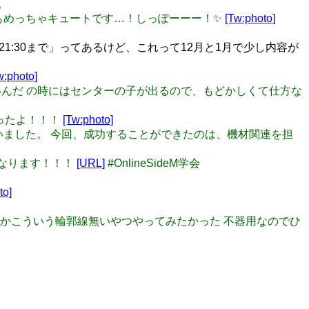
。
後ろ姿もめっちゃキュートです…！しっぽーーー！✨
[Tw:photo]
日21:30まで」ってあるけど、これって12月と1月で少し内容が
w:photo]
仕方ないんだ の時にはセンターの子が出るので、もどかしくて仕方な
たったよ！！！
[Tw:photo]
がとうございました。 今回、成功することができたのは、機材関連を担
らになります！！！
[URL]
#OnlineSideM学会
to]
なんかこういう輪郭線無いやつやってみたかった 不器用なのでひ