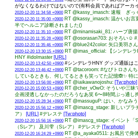
がなくなるわけではないので(有料会員であればアーカ
RT @kassy_imasch: 速報
2020-12-20 11:34:58 +0900
RT @kassy_imasch:
2020-12-20 11:35:00 +0900
半でヘルニア診断されました()
RT @minamisaki_81: 
2020-12-20 11:35:10 +0900
RT @osorasan703: おそろい
2020-12-20 11:35:28 +0900
RT @blue242color: 矢口美羽さ
2020-12-20 11:35:46 +0900
RT @imas_official: 
2020-12-20 13:30:15 +0900
HNY #idolmaster
[URL]
#シンデレラHNY グッズ通販
2020-12-20 13:42:50 +0900
RT @tacoroom: #な
2020-12-20 13:46:42 +0900
しているときも、何してるときも笑ってた記憶🙈✨ 
RT @iaikawanojoshu:
[Tw:photo]
2020-12-20 13:56:00 +0900
RT @cher_vOwO: そ
2020-12-20 15:00:53 +0900
企画浸透しなかったのだろうなあ笑 6〜8時間ぶっ通
RT @massuguP: はい、か
2020-12-20 15:28:34 +0900
RT @imascg_stage:
2020-12-20 15:56:12 +0900
ア）
[URL]
#デレステ
[Tw:photo]
RT @imascg_stage:
2020-12-20 15:56:16 +0900
（Sレア） 及川雫（Sレア） #デレステ
[Tw:photo]
RT @a_ayaka0511: 
2020-12-20 16:24:29 +0900