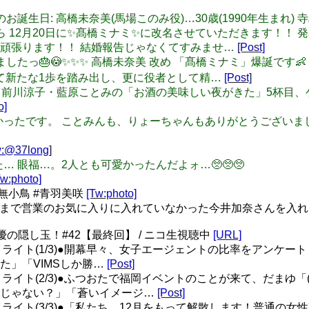
2/20 本日のお誕生日: 高橋未奈美(馬場このみ役)…30歳(1990年生まれ
 高橋未奈美から 12月20日に✨髙橋ミナミ✨に改名させていただきま
頑張ります！！ 結婚報告じゃなくてすみませ…
[Post]
 誕生日になりましたっ🎂😳✨✨✨ 高橋未奈美 改め 「髙橋ミナミ」
として新たな1歩を踏み出し、更に役者として精…
[Post]
: 【長島光那】 前川涼子・藍原ことみの「お酒の美味しい夜がきた」
o]
当に楽しかったです。 ことみんも、りょーちゃんもありがとうござい
w:@37long]
された… 眼福…。2人とも可愛かったんだよォ…🥺🥺🥺
Tw:photo]
無小鳥 #青羽美咲
[Tw:photo]
今まで営業のお気に入りに入れていなかった今井加奈さんを入
の隠し玉！#42【最終回】 / ニコ生視聴中
[URL]
ライト(1/3)●開幕早々、女子エージェントの比率をアンケート
た」「VIMSしか勝…
[Post]
イライト(2/3)●ふつおたで福岡イベントのことが来て、だまゆ
鮮じゃない？」「蒼いイメージ…
[Post]
イライト(3/3)●「私たち、12月をもって解散します！普通の