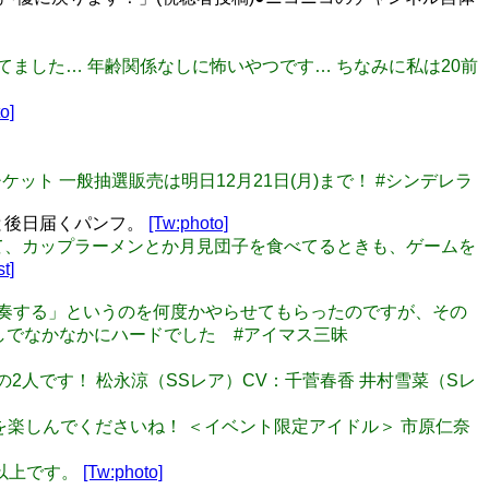
絶してました… 年齢関係なしに怖いやつです… ちなみに私は20前
o]
現地チケット 一般抽選販売は明日12月21日(月)まで！ #シンデレラ
と後日届くパンフ。
[Tw:photo]
面白くて、カップラーメンとか月見団子を食べてるときも、ゲームを
t]
ノで伴奏する」というのを何度かやらせてもらったのですが、その
しでなかなかにハードでした #アイマス三昧
以下の2人です！ 松永涼（SSレア）CV：千菅春香 井村雪菜（Sレ
トーリーを楽しんでくださいね！ ＜イベント限定アイドル＞ 市原仁奈
は以上です。
[Tw:photo]