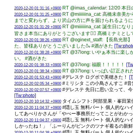
RT @imas_calendar: 1
2020-12-20 01:31:16 +0900
RT @miiiiiina_cat:
2020-12-20 01:31:25 +0900
までと変わらず、より沢山の方に声を届けられるように
RT @miiiiiina_cat:
2020-12-20 01:31:29 +0900
皆さま本当にありがとうございます🙇‍♀️ 髙橋ミナミ
RT @oginext_staff
2020-12-20 01:38:26 +0900
た、皆様ありがとうございました🍶 #酒がきた
[Tw:phot
RT @37long: いやぁ本
2020-12-20 01:38:28 +0900
い。 #酒がきた
RT @37long: 福眼！！！！！
[T
2020-12-20 01:38:33 +0900
RT @37long: いっぱい訂正
2020-12-20 01:38:34 +0900
#デレステ ログボで美穂きた！
[
2020-12-20 01:53:43 +0900
#ミリシタ この小鳥さんすこ #音
2020-12-20 02:05:34 +0900
#デレステ 先日に思い立って、
2020-12-20 02:07:57 +0900
[Tw:photo]
タイムシフト: 阿部里果・峯田茉優
2020-12-20 10:14:32 +0900
#隠し玉 無料パート 個人的なハイ
2020-12-20 11:04:37 +0900
してあべりかさんが「やべー事務所だってことがわかっ
#隠し玉 無料パート 個人的なハ
2020-12-20 11:04:37 +0900
しかったね！」「ふーりんがピンクのツナギ着るの新
#隠し玉 無料パート 個人的なハ
2020-12-20 11:04:38 +0900