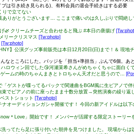
イブは引き続き見られる)、有料会員の退会手続きはする必要
 ぎっくりで立てない
 温かいお言葉ありがとうございます… ここまで痛いのは久しぶりで悶
ハーブ唐揚げ🌿 クリームチーズと合わせると飛ぶ #本日の唐揚げ
[Tw:phot
☺️ #メリークリスマス
[Tw:photo]
ん
[Tw:photo]
【シンデレラHNY】公演グッズ事前販売は本日12月20日(日)まで！＆ 
はこんなところにした。バッジを「担当+準担当」ぶんで6個。あ
ぴトロさんち ハロウィン回でした😘河瀬茉希さんがめちゃくちゃに
特にゲームの時のちゃんまきとトロちゃん天才だと思うので…
[Pos
ういや三昧で「ゲストが喋ってるバックで関連曲をBGM風に生ピア
し拘束でピアノの前に座ったまま十数分放置→突然演奏の繰り返
なみうベストショット
[Tw:photo]
 新しいプラチナオーディションガシャ開催です！ 今回の新アイドルは
 イベント「Snow＊Love」開始です！ メンバーが活躍する限定ス
お風呂で身体洗ってたら足に張り付いた朝井を見つけました。 現場から