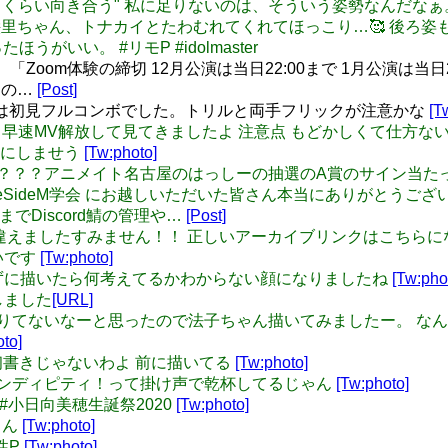
 "嫌いになるくらい向き合う" 私に足りないのは、そういう姿勢なんだなぁ
トナカイ智絵里ちゃん、トナカイとたわむれてくれてほっこり…🥰 
ったほうがいい。 #リモP #idolmaster
「Zoom体験の締切 12月公演は当日22:00まで 1月公演は当
ムの…
[Post]
ASTERは初見フルコンボでした。トリルと両手フリックが注意かな
[T
: デレステ、早速MV解放して見てきましたよ 注意点 もどかしくて
ーにしませう
[Tw:photo]
: はぁ？？？？？アニメイト名古屋のはっしーの抽選のA賞のサイン当
は #OnlineSideM学会 にお越しいただいた皆さん本当にあり
までDiscord鯖の管理や…
[Post]
ンク投げ間違えましたすみません！！ 正しいアーカイブリンクはこち
ないです
[Tw:photo]
: 何も考えずに描いたら何考えてるかわからない顔になりましたね
[Tw:pho
稿しました
[URL]
ーナツ足りてないなーと思ったので法子ちゃん描いてみましたー。 
oto]
ちゃんは初書きじゃないわよ 前に描いてる
[Tw:photo]
！セレンディピティ！って掛け声で乾杯してるじゃん
[Tw:photo]
💕 #小日向美穂生誕祭2020
[Tw:photo]
子さん
[Tw:photo]
女性P
[Tw:photo]