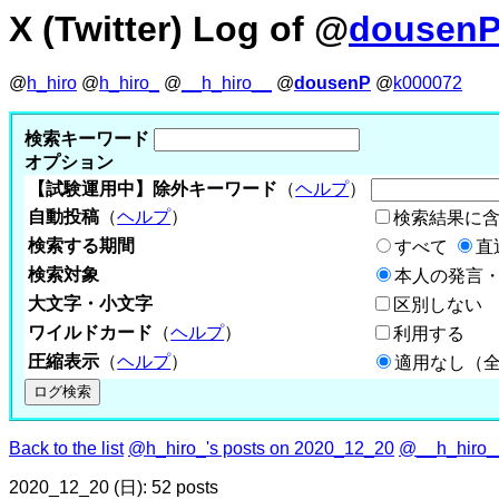
X (Twitter) Log of @
dousen
@
h_hiro
@
h_hiro_
@
__h_hiro__
@
dousenP
@
k000072
検索キーワード
オプション
【試験運用中】除外キーワード
（
ヘルプ
）
自動投稿
（
ヘルプ
）
検索結果に
検索する期間
すべて
直
検索対象
本人の発言・
大文字・小文字
区別しない
ワイルドカード
（
ヘルプ
）
利用する
圧縮表示
（
ヘルプ
）
適用なし（
Back to the list
@h_hiro_'s posts on 2020_12_20
@__h_hiro__
2020_12_20 (日): 52 posts