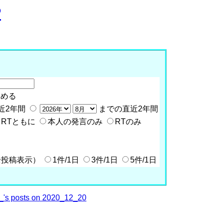
P
含める
近2年間
までの直近2年間
RTともに
本人の発言のみ
RTのみ
全投稿表示）
1件/1日
3件/1日
5件/1日
's posts on 2020_12_20