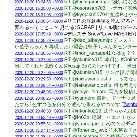
RT @fuchigami_mai:
2020-12-20 16:24:53 +0900
RT @osorasan703: 
2020-12-20 16:25:00 +0900
RT @kyojaku50794: 担当Pはや
2020-12-20 16:31:03 +0900
#リモP の注意事項を読んでると、
2020-12-20 16:38:54 +0900
変わるってこと…？ 見てる: SCRAP | リアル脱出ゲー
#デレステ Snow*Love M
2020-12-20 17:35:49 +0900
RT @dap_aibayumip
2020-12-20 17:38:29 +0900
い藍子ちゃんを再現したい場合は藍子ちゃんをセンタ
RT @mon_kanade417
2020-12-20 17:38:56 +0900
RT @akuniso315: 本日
2020-12-20 20:27:03 +0900
当してくれた兎爺くん(@usajii357)のおかげです。 当日
RT @akuniso315: リ
2020-12-20 20:27:06 +0900
RT @iaikawanojoshu: …って
2020-12-20 20:29:50 +0900
RT @iaikawanojoshu
2020-12-20 20:29:54 +0900
RT @chiyo_tomaru: 写真を投
2020-12-20 20:48:06 +0900
RT @ysnnom: 最近、ド
2020-12-20 20:48:26 +0900
たすら1色ずつ色を自分で選んで重ねるやつです
[Tw:ph
RT @rikoriko213: 法子
2020-12-20 20:48:33 +0900
RT @io03o: 絶対、イエス
2020-12-20 20:53:40 +0900
RT @yuanagae: おめでと🎉
2020-12-20 20:55:31 +0900
RT @Tonerico_swt: 並木芽衣
2020-12-20 21:27:14 +0900
RT @akasatanu512: 佐藤心と
2020-12-20 21:28:43 +0900