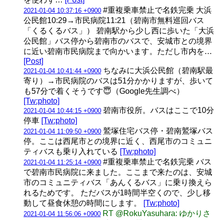
#重複乗車禁止で名鉄完乗 大浜
2021-01-04 10:37:16 +0900
公民館10:29→市民病院11:21（碧南市無料巡回バス
「くるくるバス」） 碧南駅から少し西に歩いた「大浜
公民館」バス停から碧南市のバスで、安城市との境界
に近い碧南市民病院まで向かいます。ただし市内を…
[Post]
ちなみに大浜公民館（碧南駅最
2021-01-04 10:41:44 +0900
寄り）→市民病院のバスは51分かかりますが、歩いて
も57分で着くそうです😇（Google先生調べ）
[Tw:photo]
碧南市役所。バスはここで10分
2021-01-04 10:44:15 +0900
停車
[Tw:photo]
鷲塚住宅バス停・碧南鷲塚バス
2021-01-04 11:09:50 +0900
停。ここは西尾市との境界に近く、西尾市のコミュニ
ティバスも乗り入れている
[Tw:photo]
#重複乗車禁止で名鉄完乗 バス
2021-01-04 11:25:14 +0900
で碧南市民病院に来ました。ここまで来たのは、安城
市のコミュニティバス「あんくるバス」に乗り換えら
れるためです。 ただバスが1時間半空くので、少し移
動して昼食休憩の時間にします。
[Tw:photo]
RT @RokuYasuhara: ゆかりさ
2021-01-04 11:56:06 +0900