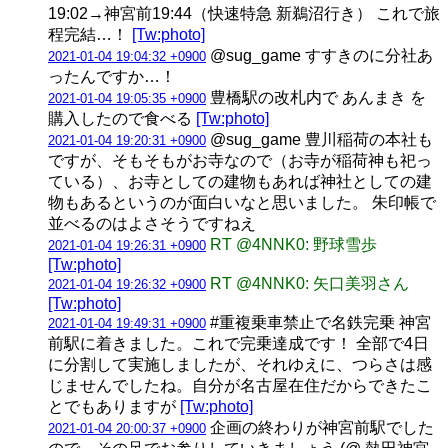
19:02→神宮前19:44（快速特急 新鵜沼行き） これで旅
程完結…！
[Tw:photo]
@sug_game すすきのに分社あ
2021-01-04 19:04:32 +0900
ったんですか…！
豊橋駅の改札内で あんまき を
2021-01-04 19:05:35 +0900
購入したので食べる
[Tw:photo]
@sug_game 豊川稲荷の本社も
2021-01-04 19:20:31 +0900
ですが、そもそもがお寺なので（お寺が稲荷神も祀っ
ている）、お寺としての建物もあれば神社としての建
物もあるというのが面白いなと思いました。 朱印帳で
並べるのはよさそうですねえ
RT @4NNK0: 野球雪歩
2021-01-04 19:26:31 +0900
[Tw:photo]
RT @4NNK0: 矢口美羽さん
2021-01-04 19:26:32 +0900
[Tw:photo]
#重複乗車禁止で名鉄完乗 神宮
2021-01-04 19:49:31 +0900
前駅に着きました。これで完乗達成です！ 全部で4日
に分割して実施しましたが、それゆえに、つらさは感
じませんでしたね。自分が名古屋在住だからできたこ
とでもありますが
[Tw:photo]
企画の終わりが神宮前駅でした
2021-01-04 20:00:37 +0900