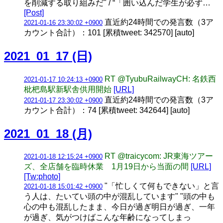
を削減する取り組みだ" / “「囲い込んだ学生が必ず…
[Post]
直近約24時間での発言数（3ア
2021-01-16 23:30:02 +0900
カウント合計）：101 [累積tweet: 342570] [auto]
2021_01_17 (日)
RT @TyubuRailwayCH: 名鉄西
2021-01-17 10:24:13 +0900
枇杷島駅新駅舎供用開始
[URL]
直近約24時間での発言数（3ア
2021-01-17 23:30:02 +0900
カウント合計）：74 [累積tweet: 342644] [auto]
2021_01_18 (月)
RT @traicycom: JR東海ツアー
2021-01-18 12:15:24 +0900
ズ、全店舗を臨時休業 1月19日から当面の間
[URL]
[Tw:photo]
"「忙しくて何もできない」と言
2021-01-18 15:01:42 +0900
う人は、たいてい頭の中が混乱しています" "頭の中も
心の中も混乱したまま、今日が過ぎ明日が過ぎ、一年
が過ぎ、気がつけばこんな年齢になってしまっ