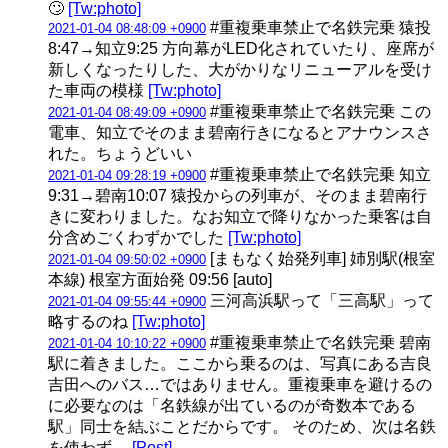
🙄
[Tw:photo]
#重複乗車禁止で名鉄完乗 猿投
2021-01-04 08:48:09 +0900
8:47→知立9:25 方向幕がLED化されていたり、座席が
新しくなったりした、大がかりなリニューアルを受け
た車両の模様
[Tw:photo]
#重複乗車禁止で名鉄完乗 この
2021-01-04 08:49:09 +0900
電車、知立でそのまま碧南行きになるとアナウンスさ
れた。ちょうどいい
#重複乗車禁止で名鉄完乗 知立
2021-01-04 09:28:19 +0900
9:31→碧南10:07 猿投からの列車が、そのまま碧南行
きに変わりました。なお知立で降りなかった乗客は自
分含めごくわずかでした
[Tw:photo]
[まもなく始発列車] 姉別駅(根室
2021-01-04 09:50:02 +0900
本線) 根室方面始発 09:56 [auto]
三河高浜駅って「三高駅」って
2021-01-04 09:55:44 +0900
略するのね
[Tw:photo]
#重複乗車禁止で名鉄完乗 碧南
2021-01-04 10:10:22 +0900
駅に着きました。ここから乗るのは、写真にある吉良
吉田へのバス…ではありません。重複乗車を避けるの
に必要なのは「名鉄線が出ているのが奇数本である
駅」同士を結ぶことだからです。 そのため、次は名鉄
を使わず…
[Post]