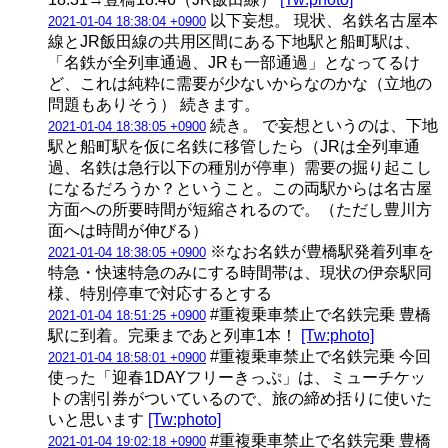
以下妄想。 現状、名鉄名古屋本
2021-01-04 18:38:04 +0900
線とJR飯田線の共用区間にある下地駅と船町駅は、
「名鉄が全列車通過、JRも一部通過」となってるけ
ど、これは純粋に需要が少ないからなのかな（立地の
問題もありそう） 続きます。
続き。 で妄想というのは、下地
2021-01-04 18:38:05 +0900
駅と船町駅を仮に名鉄に移管したら（JRは全列車通
過、名鉄は急行以下の種別が停車）需要の掘り起こし
になるだろうか？ということ。この両駅からは名古屋
方面への所要時間が短縮されるので。（ただし豊川方
面へは時間が伸びる）
※なお名鉄が豊橋駅発着列車を
2021-01-04 18:38:05 +0900
特急・快速特急のみにする時間帯は、現状の伊奈駅同
様、特別停車で対応するとする
#重複乗車禁止で名鉄完乗 豊橋
2021-01-04 18:51:25 +0900
駅に到着。完乗まであと列車1本！
[Tw:photo]
#重複乗車禁止で名鉄完乗 今回
2021-01-04 18:58:01 +0900
使った「迎春1DAYフリーきっぷ」は、ミューチケッ
トの割引券がついているので、旅の締め括りに使いた
いと思います
[Tw:photo]
#重複乗車禁止で名鉄完乗 豊橋
2021-01-04 19:02:18 +0900