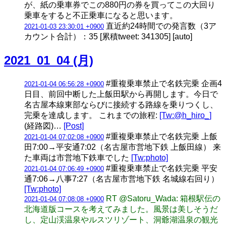
が、紙の乗車券でこの880円の券を買ってこの大回り
乗車をすると不正乗車になると思います。
直近約24時間での発言数（3ア
2021-01-03 23:30:01 +0900
カウント合計）：35 [累積tweet: 341305] [auto]
2021_01_04 (月)
#重複乗車禁止で名鉄完乗 企画4
2021-01-04 06:56:28 +0900
日目、前回中断した上飯田駅から再開します。今日で
名古屋本線東部ならびに接続する路線を乗りつくし、
完乗を達成します。 これまでの旅程:
[Tw:@h_hiro_]
(経路図)…
[Post]
#重複乗車禁止で名鉄完乗 上飯
2021-01-04 07:02:08 +0900
田7:00→平安通7:02（名古屋市営地下鉄 上飯田線） 来
た車両は市営地下鉄車でした
[Tw:photo]
#重複乗車禁止で名鉄完乗 平安
2021-01-04 07:06:49 +0900
通7:06→八事7:27（名古屋市営地下鉄 名城線右回り）
[Tw:photo]
RT @Satoru_Wada: 箱根駅伝の
2021-01-04 07:08:08 +0900
北海道版コースを考えてみました。風景は美しそうだ
し、定山渓温泉やルスツリゾート、洞爺湖温泉の観光