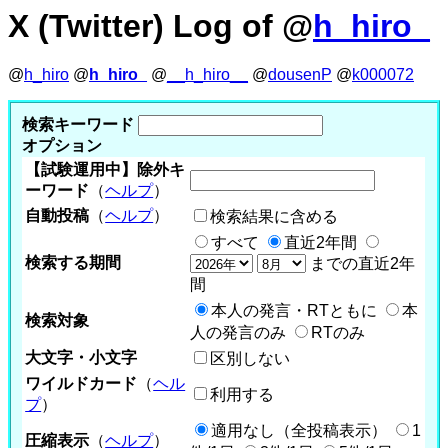
X (Twitter) Log of @
h_hiro_
@
h_hiro
@
h_hiro_
@
__h_hiro__
@
dousenP
@
k000072
検索キーワード
オプション
【試験運用中】除外キ
ーワード
（
ヘルプ
）
自動投稿
（
ヘルプ
）
検索結果に含める
すべて
直近2年間
検索する期間
までの直近2年
間
本人の発言・RTともに
本
検索対象
人の発言のみ
RTのみ
大文字・小文字
区別しない
ワイルドカード
（
ヘル
利用する
プ
）
適用なし（全投稿表示）
1
圧縮表示
（
ヘルプ
）