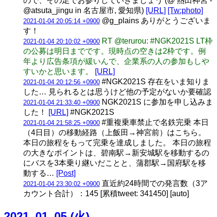
ので、その足でお参りしていきましょう (@ 熱田神宮 -
@atsuta_jingu in 名古屋市, 愛知県)
[URL]
[Tw:photo]
@g_plains ありがとうございま
2021-01-04 20:05:14 +0900
す！
RT @terurou: #NGK2021S LT枠
2021-01-04 20:10:02 +0900
の公募は明日までです。現時点の空きは2枠です。例
年より広告条項が緩いんで、企業系の人の参加もしや
すいかと思います。
[URL]
#NGK2021S 存在をいま知りま
2021-01-04 20:12:56 +0900
した… 見られるとは思うけど他の予定がないか要確認
NGK2021S に参加を申し込みま
2021-01-04 21:33:40 +0900
した！
[URL]
#NGK2021S
#重複乗車禁止で名鉄完乗 本日
2021-01-04 21:58:25 +0900
（4日目）の移動経路（上飯田→神宮前）はこちら。
本日の旅程をもって完乗を達成しました。 本日の旅程
の大きなポイントは、碧南駅→新安城駅を移動するの
にバスを3本乗り継いだことと、蒲郡駅→国府駅を移
動する…
[Post]
直近約24時間での発言数（3ア
2021-01-04 23:30:02 +0900
カウント合計）：145 [累積tweet: 341450] [auto]
2021_01_05 (火)