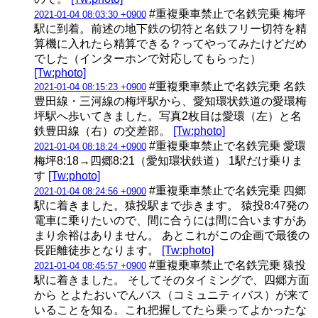
#重複乗車禁止で名鉄完乗 梅坪
2021-01-04 08:03:30 +0900
駅に到着。前述の地下鉄の切符と名鉄フリー切符を精
算機に入れたら精算できる？ってやってみたけどだめ
でした（インターホンで対応してもらった）
[Tw:photo]
#重複乗車禁止で名鉄完乗 名鉄
2021-01-04 08:15:23 +0900
豊田線・三河線の梅坪駅から、愛知環状鉄道の愛環梅
坪駅へ歩いてきました。写真2枚目は愛環（左）と名
鉄豊田線（右）の交差部。
[Tw:photo]
#重複乗車禁止で名鉄完乗 愛環
2021-01-04 08:18:24 +0900
梅坪8:18→四郷8:21（愛知環状鉄道） 1駅だけ乗りま
す
[Tw:photo]
#重複乗車禁止で名鉄完乗 四郷
2021-01-04 08:24:56 +0900
駅に着きました。猿投駅まで歩きます。 猿投8:47発の
電車に乗りたいので、間に合うには間に合いますがあ
まり余裕はありません。 あとこれがこの企画で最後の
長距離徒歩となります。
[Tw:photo]
#重複乗車禁止で名鉄完乗 猿投
2021-01-04 08:45:57 +0900
駅に着きました。 そしてそのタイミングで、四郷方面
から とよたおいでんバス（コミュニティバス）が来て
いることを知る。これ把握してたら乗ってよかったな