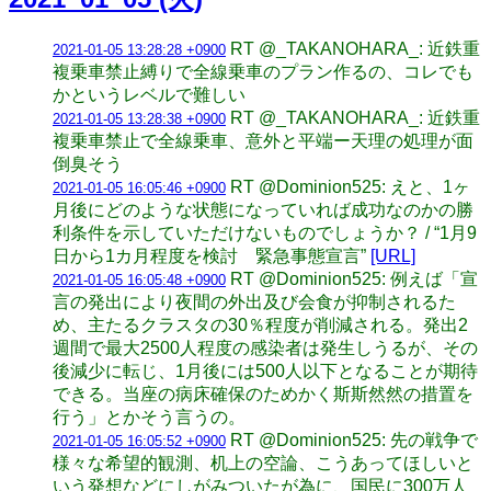
RT @_TAKANOHARA_: 近鉄重
2021-01-05 13:28:28 +0900
複乗車禁止縛りで全線乗車のプラン作るの、コレでも
かというレベルで難しい
RT @_TAKANOHARA_: 近鉄重
2021-01-05 13:28:38 +0900
複乗車禁止で全線乗車、意外と平端ー天理の処理が面
倒臭そう
RT @Dominion525: えと、1ヶ
2021-01-05 16:05:46 +0900
月後にどのような状態になっていれば成功なのかの勝
利条件を示していただけないものでしょうか？ / “1月9
日から1カ月程度を検討 緊急事態宣言”
[URL]
RT @Dominion525: 例えば「宣
2021-01-05 16:05:48 +0900
言の発出により夜間の外出及び会食が抑制されるた
め、主たるクラスタの30％程度が削減される。発出2
週間で最大2500人程度の感染者は発生しうるが、その
後減少に転じ、1月後には500人以下となることが期待
できる。当座の病床確保のためかく斯斯然然の措置を
行う」とかそう言うの。
RT @Dominion525: 先の戦争で
2021-01-05 16:05:52 +0900
様々な希望的観測、机上の空論、こうあってほしいと
いう発想などにしがみついたが為に、国民に300万人