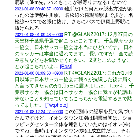
鹿駅（3km先。バスもここが最寄りになる）なので
難所だけど何とか脱出方法があ
2021-01-08 00:40:57 +0900
ったのは伊勢中川駅。 名松線の権現前駅まで歩き、名
松線+バスで名張に抜け、さらにバスで伊賀上野駅に
抜けられる
RT @GLANZ2017: 12月27日の
2021-01-08 01:09:48 +0900
天皇杯千葉県予選で起こったことです。 千葉県サッカ
ー協会、日本サッカー協会は本当にひどいです。 日本
のサッカーは本当に遅れてます。 長いですが、全て読
み意見などをお聞かせください。 2度とこのようなこ
とが起こらないよ…
[Post]
RT @GLANZ2017: これが1月6
2021-01-08 01:09:50 +0900
日以降に日本サッカー協会に我々が抗議した後に届く
と言ってきたものが1月5日に届きました。 しかも、千
葉県サッカー協会は日本サッカー協会に我々が抗議出
来ないことを知っていてもこっちから電話するまで黙
ってました。
[Tw:photo]
この江別市の記事を見て気づい
2021-01-08 12:24:27 +0900
たんですけど、イオンタウン江別は開業当初は、ショ
ッピングセンター全体を運営していたのはイオン(株)
ですね。当時はイオンタウン(株)は成立前だし、そも