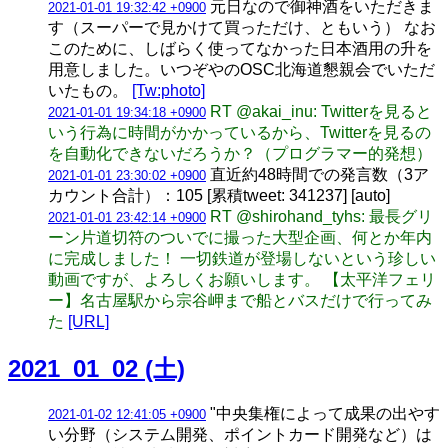
元日なので御神酒をいただきま
2021-01-01 19:32:42 +0900
す（スーパーで見かけて買っただけ、ともいう） なお
このために、しばらく使ってなかった日本酒用の升を
用意しました。いつぞやのOSC北海道懇親会でいただ
いたもの。
[Tw:photo]
RT @akai_inu: Twitterを見ると
2021-01-01 19:34:18 +0900
いう行為に時間がかかっているから、Twitterを見るの
を自動化できないだろうか？（プログラマー的発想）
直近約48時間での発言数（3ア
2021-01-01 23:30:02 +0900
カウント合計）：105 [累積tweet: 341237] [auto]
RT @shirohand_tyhs: 最長グリ
2021-01-01 23:42:14 +0900
ーン片道切符のついでに撮った大型企画、何とか年内
に完成しました！ 一切鉄道が登場しないという珍しい
動画ですが、よろしくお願いします。 【太平洋フェリ
ー】名古屋駅から宗谷岬まで船とバスだけで行ってみ
た
[URL]
2021_01_02 (土)
"中央集権によって成果の出やす
2021-01-02 12:41:05 +0900
い分野（システム開発、ポイントカード開発など）は