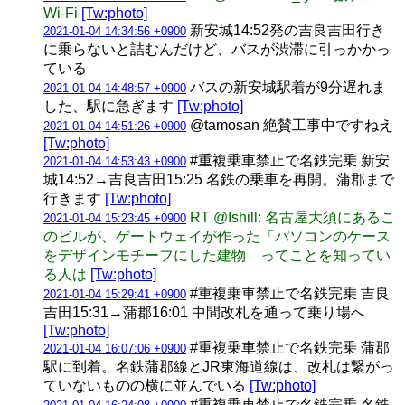
Wi-Fi
[Tw:photo]
新安城14:52発の吉良吉田行き
2021-01-04 14:34:56 +0900
に乗らないと詰むんだけど、バスが渋滞に引っかかっ
ている
バスの新安城駅着が9分遅れま
2021-01-04 14:48:57 +0900
した、駅に急ぎます
[Tw:photo]
@tamosan 絶賛工事中ですねえ
2021-01-04 14:51:26 +0900
[Tw:photo]
#重複乗車禁止で名鉄完乗 新安
2021-01-04 14:53:43 +0900
城14:52→吉良吉田15:25 名鉄の乗車を再開。蒲郡まで
行きます
[Tw:photo]
RT @Ishill: 名古屋大須にあるこ
2021-01-04 15:23:45 +0900
のビルが、ゲートウェイが作った「パソコンのケース
をデザインモチーフにした建物 ってことを知ってい
る人は
[Tw:photo]
#重複乗車禁止で名鉄完乗 吉良
2021-01-04 15:29:41 +0900
吉田15:31→蒲郡16:01 中間改札を通って乗り場へ
[Tw:photo]
#重複乗車禁止で名鉄完乗 蒲郡
2021-01-04 16:07:06 +0900
駅に到着。名鉄蒲郡線とJR東海道線は、改札は繋がっ
ていないものの横に並んでいる
[Tw:photo]
#重複乗車禁止で名鉄完乗 名鉄