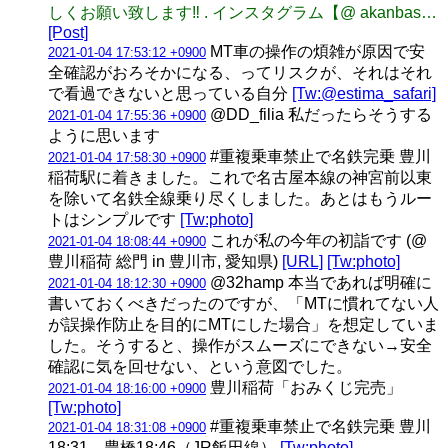
しくお願い致します‼️ . インスタグラム【@ akanbas…
[Post]
MT車の操作の煩雑が原因で安
2021-01-04 17:53:12 +0900
全確認がおろそかになる、ってリスクが、それはそれ
で看過できないと思っている自分
[Tw:@estima_safari]
@DD_filia 私だったらそうする
2021-01-04 17:55:36 +0900
ように思います
#重複乗車禁止で名鉄完乗 豊川
2021-01-04 17:58:30 +0900
稲荷駅に着きました。これで名古屋本線の神宮前以東
を除いて名鉄全線乗り尽くしました。あとはもうルー
トはシンプルです
[Tw:photo]
これが私の今年の初詣です (@
2021-01-04 18:08:44 +0900
豊川稲荷 総門 in 豊川市, 愛知県)
[URL]
[Tw:photo]
@32hamp 本当であれば明確に
2021-01-04 18:12:30 +0900
書いておくべきだったのですが、「MTに慣れてない人
が誤操作防止を目的にMTにした場合」を想定していま
した。そうすると、操作がスムーズにできない→安全
確認に気を回せない、という意図でした。
豊川稲荷「おみくじ完売」
2021-01-04 18:16:00 +0900
[Tw:photo]
#重複乗車禁止で名鉄完乗 豊川
2021-01-04 18:31:08 +0900
18:31→豊橋18:46（JR飯田線）
[Tw:photo]