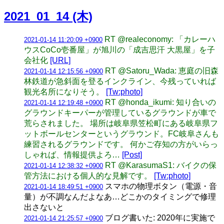
2021_01_14 (木)
RT @realeconomy: 「カレーハ
2021-01-14 11:20:09 +0900
ウスCoCo壱番屋」が旭川の「成吉思汗 大黒屋」を子
会社化
[URL]
RT @Satoru_Wada: 恵庭の旧森
2021-01-14 12:15:56 +0900
林鉄道が急斜面を登るインクライン、今残っていれば
観光名所になりそう。
[Tw:photo]
RT @honda_ikumi: 知り合いの
2021-01-14 12:19:48 +0900
グラウンドキーパーが管理しているグラウンドが車で
荒らされました。 場所は岐阜県笠松町にある岐阜県フ
ットボールセンターというグラウンド。FC岐阜さんも
練習されるグラウンドです。 何かご存知の方がいらっ
しゃれば、情報提供よろ…
[Post]
RT @KarasumaS1: バイクの保
2021-01-14 12:38:32 +0900
管方法における個人的な見解です。
[Tw:photo]
スマホの物理ボタン（電源・音
2021-01-14 18:49:51 +0900
量）が不調なんだよなあ…どこかのタイミングで修理
出さないと
ブログ書いた: 2020年に実施で
2021-01-14 21:25:57 +0900