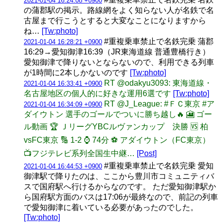
2021-01-04 16:24:08 +0900
の蒲郡駅の掲示。路線網をよく知らない人が名鉄で名
古屋まで行こうとすると大変なことになりますから
ね…
[Tw:photo]
#重複乗車禁止で名鉄完乗 蒲郡
2021-01-04 16:28:21 +0900
16:29→愛知御津16:39（JR東海道線 普通豊橋行き）
愛知御津で降りないとならないので、利用できる列車
が1時間に2本しかないのです
[Tw:photo]
RT @odakyu3093: 東海道線・
2021-01-04 16:33:41 +0900
名古屋地区の個人的に好きな運用6選です
[Tw:photo]
RT @J_League: #ＦＣ東京 #ア
2021-01-04 16:34:09 +0900
ダイウトン 選手のゴールでついに勝ち越し🔥 🎦 ゴー
ル動画 🏆 ＪリーグYBCルヴァンカップ 決勝 🆚 柏
vsFC東京 🔢 1-2 ⌚️ 74分 ⚽️ アダイウトン（FC東京）
📺フジテレビ系列全国生中継…
[Post]
#重複乗車禁止で名鉄完乗 愛知
2021-01-04 16:44:53 +0900
御津駅で降りたのは、ここから豊川市コミュニティバ
スで国府駅へ行けるからなのです。 ただ愛知御津駅か
ら国府駅方面のバスは17:06が最終なので、前記の列車
で愛知御津に着いている必要があったのでした。
[Tw:photo]