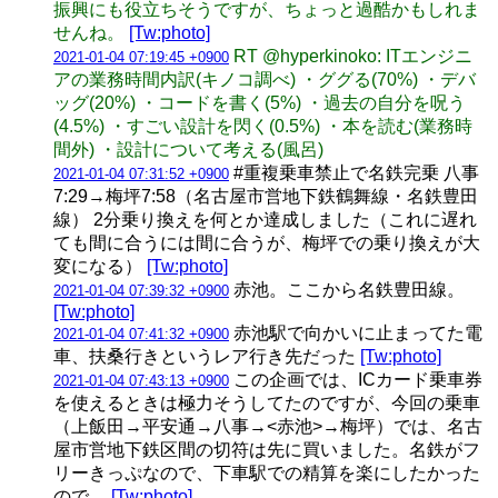
振興にも役立ちそうですが、ちょっと過酷かもしれま
せんね。
[Tw:photo]
RT @hyperkinoko: ITエンジニ
2021-01-04 07:19:45 +0900
アの業務時間内訳(キノコ調べ) ・ググる(70%) ・デバ
ッグ(20%) ・コードを書く(5%) ・過去の自分を呪う
(4.5%) ・すごい設計を閃く(0.5%) ・本を読む(業務時
間外) ・設計について考える(風呂)
#重複乗車禁止で名鉄完乗 八事
2021-01-04 07:31:52 +0900
7:29→梅坪7:58（名古屋市営地下鉄鶴舞線・名鉄豊田
線） 2分乗り換えを何とか達成しました（これに遅れ
ても間に合うには間に合うが、梅坪での乗り換えが大
変になる）
[Tw:photo]
赤池。ここから名鉄豊田線。
2021-01-04 07:39:32 +0900
[Tw:photo]
赤池駅で向かいに止まってた電
2021-01-04 07:41:32 +0900
車、扶桑行きというレア行き先だった
[Tw:photo]
この企画では、ICカード乗車券
2021-01-04 07:43:13 +0900
を使えるときは極力そうしてたのですが、今回の乗車
（上飯田→平安通→八事→<赤池>→梅坪）では、名古
屋市営地下鉄区間の切符は先に買いました。名鉄がフ
リーきっぷなので、下車駅での精算を楽にしたかった
ので。
[Tw:photo]