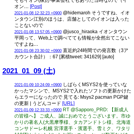
そもイオン(株)が事業会社でもあった当時なので（イ
オン…
[Post]
@hidemaroh そうですね、イオ
2021-01-08 12:32:23 +0900
ンタウン江別のほうは、店舗としてのイオンは入った
ことないので
@jusco_hiraoka イオンタウン
2021-01-08 13:57:05 +0900
平岡って、Web上で調べてても情報が全然出てこない
ですよね…
直近約24時間での発言数（3ア
2021-01-08 23:30:02 +0900
カウント合計）：67 [累積tweet: 341629] [auto]
2021_01_09 (土)
しばらくMSYS2を使っていな
2021-01-09 10:24:09 +0900
かったマシンで、MSYS2で入れたソフトの更新かけた
らエラーになったので 見てる: Msys2 pacman PGP鍵
の更新 | うどんコード
[URL]
RT @Sapporo_PRD: 【新成人
2021-01-09 12:33:33 +0900
の皆様へ】 ご成人、誠におめでとうございます。市ゆ
かりの著名人(大黒摩季様、タカアンドトシ様、北海道
コンサドーレ札幌 宮澤選手・濱選手、雪ミク、ワタリ