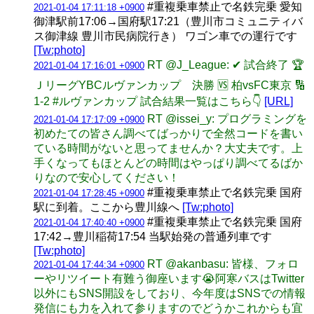
#重複乗車禁止で名鉄完乗 愛知
2021-01-04 17:11:18 +0900
御津駅前17:06→国府駅17:21（豊川市コミュニティバ
ス御津線 豊川市民病院行き） ワゴン車での運行です
[Tw:photo]
RT @J_League: ✔ 試合終了 🏆
2021-01-04 17:16:01 +0900
ＪリーグYBCルヴァンカップ 決勝 🆚 柏vsFC東京 🔢
1-2 #ルヴァンカップ 試合結果一覧はこちら👇
[URL]
RT @issei_y: プログラミングを
2021-01-04 17:17:09 +0900
初めたての皆さん調べてばっかりで全然コードを書い
ている時間がないと思ってませんか？大丈夫です。上
手くなってもほとんどの時間はやっぱり調べてるばか
りなので安心してください！
#重複乗車禁止で名鉄完乗 国府
2021-01-04 17:28:45 +0900
駅に到着。ここから豊川線へ
[Tw:photo]
#重複乗車禁止で名鉄完乗 国府
2021-01-04 17:40:40 +0900
17:42→豊川稲荷17:54 当駅始発の普通列車です
[Tw:photo]
RT @akanbasu: 皆様、フォロ
2021-01-04 17:44:34 +0900
ーやリツイート有難う御座います😭阿寒バスはTwitter
以外にもSNS開設をしており、今年度はSNSでの情報
発信にも力を入れて参りますのでどうかこれからも宜