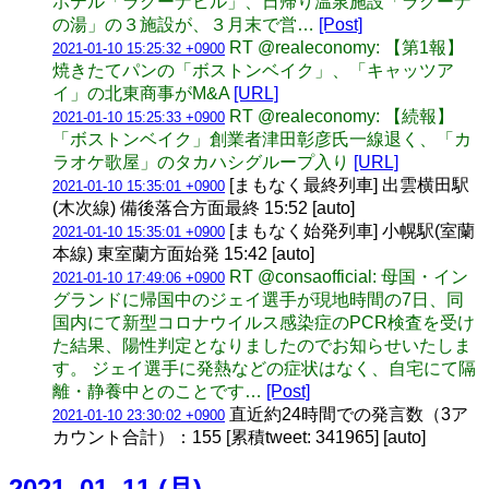
ホテル「ラグーナヒル」、日帰り温泉施設「ラグーナ
の湯」の３施設が、３月末で営…
[Post]
RT @realeconomy: 【第1報】
2021-01-10 15:25:32 +0900
焼きたてパンの「ボストンベイク」、「キャッツア
イ」の北東商事がM&A
[URL]
RT @realeconomy: 【続報】
2021-01-10 15:25:33 +0900
「ボストンベイク」創業者津田彰彦氏一線退く、「カ
ラオケ歌屋」のタカハシグループ入り
[URL]
[まもなく最終列車] 出雲横田駅
2021-01-10 15:35:01 +0900
(木次線) 備後落合方面最終 15:52 [auto]
[まもなく始発列車] 小幌駅(室蘭
2021-01-10 15:35:01 +0900
本線) 東室蘭方面始発 15:42 [auto]
RT @consaofficial: 母国・イン
2021-01-10 17:49:06 +0900
グランドに帰国中のジェイ選手が現地時間の7日、同
国内にて新型コロナウイルス感染症のPCR検査を受け
た結果、陽性判定となりましたのでお知らせいたしま
す。 ジェイ選手に発熱などの症状はなく、自宅にて隔
離・静養中とのことです…
[Post]
直近約24時間での発言数（3ア
2021-01-10 23:30:02 +0900
カウント合計）：155 [累積tweet: 341965] [auto]
2021_01_11 (月)