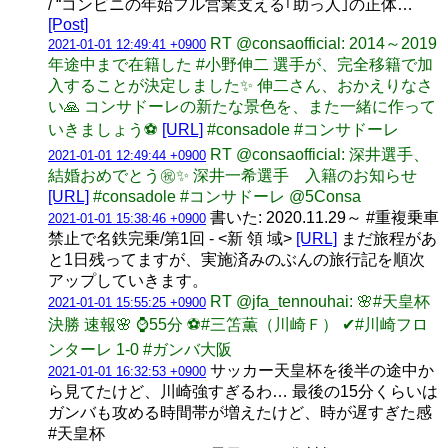
/ “コンビニの年始フル営業支える｢助っ人｣の正体…
[Post]
RT @consaofficial: 2014～2019
2021-01-01 12:49:41 +0900
年途中まで在籍した #小野伸二 選手が、完全移籍で加
入することが決定しました✨ 伸二さん、おかえりなさ
い🙏 コンサドーレの新たな景色を、また一緒に作って
いきましょう⚽
[URL]
#consadole #コンサドーレ
RT @consaofficial: 深井選手、
2021-01-01 12:49:44 +0900
結婚おめでとう㊗️✨ 深井一希選手 入籍のお知らせ
[URL]
#consadole #コンサドーレ @5Consa
書いた: 2020.11.29～ #重複乗車
2021-01-01 15:38:46 +0900
禁止で名鉄完乗/第1回 - <新 領 域>
[URL]
まだ旅程があ
と1日残ってますが、実施済みのぶんの旅行記を順次
アップしていきます。
RT @jfa_tennouhai: 🌸#天皇杯
2021-01-01 15:55:25 +0900
決勝 速報🌸 ⌚️55分 ⚽#三笘薫（川崎Ｆ） ✔#川崎フロ
ンターレ 1-0 #ガンバ大阪
サッカー天皇杯を後半の途中か
2021-01-01 16:32:53 +0900
ら見てたけど、川崎強すぎるわ… 最後の15分くらいは
ガンバも攻める時間帯が増えたけど、時が遅すぎた感
#天皇杯