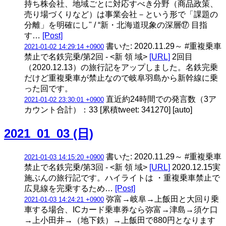
持ち株会社、地域ごとに対応すべき分野（商品政策、
売り場づくりなど）は事業会社－という形で「課題の
分離」を明確にし" / “新・北海道現象の深層⑰ 目指
す…
[Post]
書いた: 2020.11.29～ #重複乗車
2021-01-02 14:29:14 +0900
禁止で名鉄完乗/第2回 - <新 領 域>
[URL]
2回目
（2020.12.13）の旅行記をアップしました。名鉄完乗
だけど重複乗車が禁止なので岐阜羽島から新幹線に乗
った回です。
直近約24時間での発言数（3ア
2021-01-02 23:30:01 +0900
カウント合計）：33 [累積tweet: 341270] [auto]
2021_01_03 (日)
書いた: 2020.11.29～ #重複乗車
2021-01-03 14:15:20 +0900
禁止で名鉄完乗/第3回 - <新 領 域>
[URL]
2020.12.15実
施ぶんの旅行記です。ハイライトは ・重複乗車禁止で
広見線を完乗するため…
[Post]
弥富→岐阜→上飯田と大回り乗
2021-01-03 14:24:21 +0900
車する場合、ICカード乗車券なら弥富→津島→須ケ口
→上小田井→（地下鉄）→上飯田で880円となります