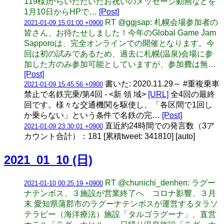
119様)からいただいたお祝いのメッセージ動画などを
1月10日からHPで…
[Post]
RT @ggjsap: 札幌会場参加者の
2021-01-09 15:01:00 +0900
皆さん、お待たせしました！今年のGlobal Game Jam
Sapporoは、完全オンラインでの開催となります。今
回は初の試みであるため、過去に札幌(温泉)会場に参
加した方のみ参加可能としていますが、参加費は無…
[Post]
書いた: 2020.11.29～ #重複乗車
2021-01-09 15:45:56 +0900
禁止で名鉄完乗/第4回 - <新 領 域>
[URL]
全4回の最終
回です。様々な交通機関を駆使し、「各区間で1回し
か乗らない」という条件で名鉄の完…
[Post]
直近約24時間での発言数（3ア
2021-01-09 23:30:01 +0900
カウント合計）：181 [累積tweet: 341810] [auto]
2021_01_10 (日)
RT @chunichi_denhen: ラグー
2021-01-10 00:25:19 +0900
ナテンボス、３施設が営業終了へ コロナ影響、３月
末 愛知県蒲郡市のラグーナテンボスが運営するタラソ
テラピー（海洋療法）施設「タルゴラグーナ」、直営