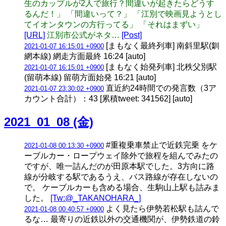
生のカップルが2人で旅行？間違いが起きたらどうす
るんだ！」 「間違いって？」 「江別で映画見ようとし
てイオンタウンの方行ってる」 「それはまずい」
[URL]
江別市公式がネタ…
[Post]
[まもなく最終列車] 南斜里駅(釧
2021-01-07 16:15:01 +0900
網本線) 網走方面最終 16:24 [auto]
[まもなく始発列車] 北秩父別駅
2021-01-07 16:15:01 +0900
(留萌本線) 留萌方面始発 16:21 [auto]
直近約24時間での発言数（3ア
2021-01-07 23:30:02 +0900
カウント合計）：43 [累積tweet: 341562] [auto]
2021_01_08 (金)
#重複乗車禁止で近鉄完乗 をケ
2021-01-08 00:13:30 +0900
ーブルカー・ロープウェイ除外で旅程を組んでみたの
ですが、唯一詰んだのが田原本駅でした。3方向に路
線が分岐する駅であるうえ、バス路線が存在しないの
で。 ケーブルカーも含める場合、生駒山上駅も詰みま
した。
[Tw:@_TAKANOHARA_]
よく見たら伊勢若松駅も詰んで
2021-01-08 00:40:57 +0900
るな… 最寄りの近鉄以外の交通機関が、伊勢鉄道の鈴