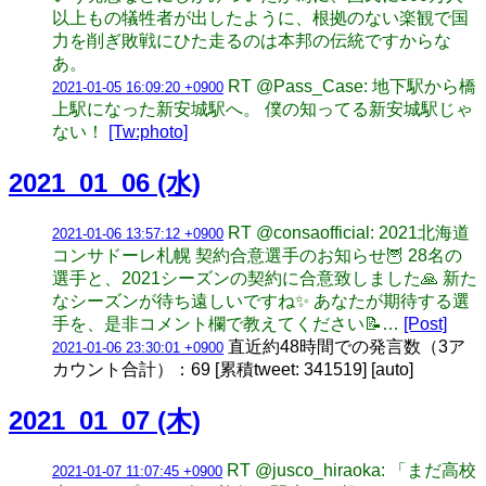
以上もの犠牲者が出したように、根拠のない楽観で国
力を削ぎ敗戦にひた走るのは本邦の伝統ですからな
あ。
RT @Pass_Case: 地下駅から橋
2021-01-05 16:09:20 +0900
上駅になった新安城駅へ。 僕の知ってる新安城駅じゃ
ない！
[Tw:photo]
2021_01_06 (水)
RT @consaofficial: 2021北海道
2021-01-06 13:57:12 +0900
コンサドーレ札幌 契約合意選手のお知らせ🦉 28名の
選手と、2021シーズンの契約に合意致しました🙏 新た
なシーズンが待ち遠しいですね✨ あなたが期待する選
手を、是非コメント欄で教えてください📝…
[Post]
直近約48時間での発言数（3ア
2021-01-06 23:30:01 +0900
カウント合計）：69 [累積tweet: 341519] [auto]
2021_01_07 (木)
RT @jusco_hiraoka: 「まだ高校
2021-01-07 11:07:45 +0900