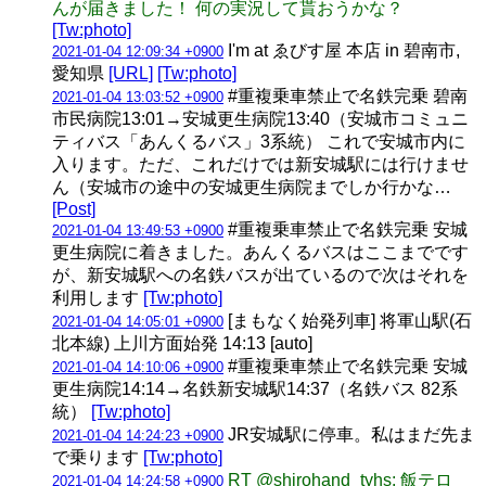
んが届きました！ 何の実況して貰おうかな？
[Tw:photo]
I'm at ゑびす屋 本店 in 碧南市,
2021-01-04 12:09:34 +0900
愛知県
[URL]
[Tw:photo]
#重複乗車禁止で名鉄完乗 碧南
2021-01-04 13:03:52 +0900
市民病院13:01→安城更生病院13:40（安城市コミュニ
ティバス「あんくるバス」3系統） これで安城市内に
入ります。ただ、これだけでは新安城駅には行けませ
ん（安城市の途中の安城更生病院までしか行かな…
[Post]
#重複乗車禁止で名鉄完乗 安城
2021-01-04 13:49:53 +0900
更生病院に着きました。あんくるバスはここまでです
が、新安城駅への名鉄バスが出ているので次はそれを
利用します
[Tw:photo]
[まもなく始発列車] 将軍山駅(石
2021-01-04 14:05:01 +0900
北本線) 上川方面始発 14:13 [auto]
#重複乗車禁止で名鉄完乗 安城
2021-01-04 14:10:06 +0900
更生病院14:14→名鉄新安城駅14:37（名鉄バス 82系
統）
[Tw:photo]
JR安城駅に停車。私はまだ先ま
2021-01-04 14:24:23 +0900
で乗ります
[Tw:photo]
RT @shirohand_tyhs: 飯テロ
2021-01-04 14:24:58 +0900