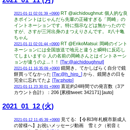
RT @aichidoughnut: 個人的な良
2021-01-11 02:01:39 +0900
きポイントはじゃんだら先輩の正確すぎる「岡崎」の
イントネーションです。特に指示などは無かったので
すが、さすが三河出身のまつえりさんです。 #八十亀
ちゃん
RT @ErikoMatsui: 岡崎のイント
2021-01-11 02:01:44 +0900
ネーションには全国放送で地元と違うと瞬時に反応し
てしまいます☺️ 人の名前の岡崎さんとはイントネーシ
ョンが違うのよ...！！
[Tw:@aichidoughnut]
鏡開き。てかしばらく自分で鏡
2021-01-11 16:35:09 +0900
餅買ってなかった
[Tw:@h_hiro_]
から、鏡開きの日を
完全に忘れてたよ
[Tw:photo]
直近約24時間での発言数（3ア
2021-01-11 23:30:01 +0900
カウント合計）：206 [累積tweet: 342171] [auto]
2021_01_12 (火)
見てる: 【令和3年札幌市新成人
2021-01-12 11:45:39 +0900
の皆様へ】お祝いメッセージ動画 雪ミク（初音ミ