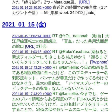
きた「縛り旅行」2つ - Maraigue風。
[URL]
直近約24時間での発言数（3ア
2021-01-14 23:30:02 +0900
カウント合計）：59 [累積tweet: 342412] [auto]
2021_01_15 (金)
RT @YOL_national: 【独自】大
2021-01-15 11:02:44 +0900
江戸線運転士の集団感染、「盲点」だった共用洗面所
の蛇口
[URL]
#社会
RT @RokuYasuhara: 拗ねると
2021-01-15 11:03:15 +0900
新規フォルダーに 引きこもる 結月ゆかり 「謝るまで
いくらクリックしても 出ませんから…！」
[Tw:photo]
RT @famiellie: 今日の動画を見
2021-01-15 17:43:28 +0900
てある程度確信に至ったけど、このプロデューサー名
刺応援キット、バンナムが善意だけで作ってるわけで
はなさそう。最大の目的は、「アイマスプレイヤーの
ビックデータの収集」なんじゃないだろうか。
RT @famiellie: 今までも、ゲー
2021-01-15 17:43:29 +0900
ムのプレイ情報からある程度のアイドルの人気とかは
はかれていただろうけど、この名刺アプリをリリース
することで、SNSのIDや各ゲームのユーザーID、いつ