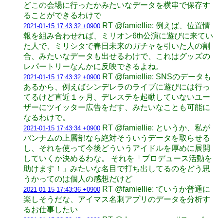
どこの会場に行ったかみたいなデータを横串で保存す
ることができるわけで
RT @famiellie: 例えば、位置情
2021-01-15 17:43:32 +0900
報を組み合わせれば、ミリオン6th公演に遊びに来てい
た人で、ミリシタで春日未来のガチャを引いた人の割
合、みたいなデータも出せるわけで、これはグッズの
レパートリーなんかに反映できるよね。
RT @famiellie: SNSのデータも
2021-01-15 17:43:32 +0900
あるから、例えばシンデレラのライブに遊びには行っ
てるけど直近１ヶ月、デレステを起動していないユー
ザーにツイッター広告をだす、みたいなことも可能に
なるわけで。
RT @famiellie: というか、私が
2021-01-15 17:43:34 +0900
バンナムの上層部なら絶対そういうデータを取らせる
し、それを使って今後どういうアイドルを厚めに展開
していくか決めるわな。 それを「プロデュース活動を
助けます！」みたいな名目で打ち出してるのをどう思
うかってのは個人の感想だけど
RT @famiellie: ていうか普通に
2021-01-15 17:43:36 +0900
楽しそうだな、アイマス名刺アプリのデータを分析す
るお仕事したい