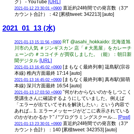
ク） - YouTube
[URL]
直近約24時間での発言数（3ア
2021-01-12 23:30:01 +0900
カウント合計）：42 [累積tweet: 342213] [auto]
2021_01_13 (水)
RT @asahi_hokkaido: 北海道旭
2021-01-13 15:11:56 +0900
川市の人気 ＃ジンギスカン 店「＃大黒屋」をカレーチ
ェーンの ＃ココイチ が買収しました。（能）：朝日新
聞デジタル
[URL]
[まもなく最終列車] 筬島駅(宗谷
2021-01-13 16:45:02 +0900
本線) 稚内方面最終 17:14 [auto]
[まもなく最終列車] 真布駅(留萌
2021-01-13 16:45:02 +0900
本線) 深川方面最終 16:54 [auto]
"何がわからないのかをしつこく
2021-01-13 17:03:50 +0900
受講生さんに確認するようにしていました。例えば
「エラーが出ていてそれを解決したい」という内容で
あれば... 1. エラーメッセージがどこに表示されている
のかがわかるか？" / “プログラミングスクール…
[Post]
直近約24時間での発言数（3ア
2021-01-13 23:30:01 +0900
カウント合計）：140 [累積tweet: 342353] [auto]