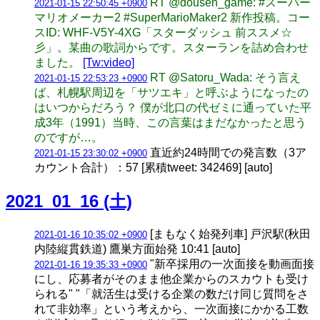
RT @dousen_game: #スーパー
2021-01-15 22:50:45 +0900
マリオメーカー2 #SuperMarioMaker2 新作投稿。コー
スID: WHF-V5Y-4XG「スターダッシュ 前ススメ☆
彡」。某曲の歌詞からです。スターランを詰め合わせ
ました。
[Tw:video]
RT @Satoru_Wada: そう言え
2021-01-15 22:53:23 +0900
ば、札幌駅周辺を「サツエキ」と呼ぶようになったの
はいつからだろう？ 僕が北口の代ゼミに通っていた平
成3年（1991）当時、この言葉はまだなかったと思う
のですが…。
直近約24時間での発言数（3ア
2021-01-15 23:30:02 +0900
カウント合計）：57 [累積tweet: 342469] [auto]
2021_01_16 (土)
[まもなく始発列車] 戸沢駅(秋田
2021-01-16 10:35:02 +0900
内陸縦貫鉄道) 鷹巣方面始発 10:41 [auto]
"新卒採用の一次面接を動画面接
2021-01-16 19:35:33 +0900
にし、応募者がそのまま他企業からのスカウトも受け
られる" "「就活生は受ける企業の数だけ同じ質問をさ
れて非効率」という考えから、一次面接にかかる工数