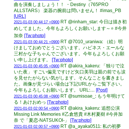
曲を演奏しましょう！！ ・Destiny（765PRO
ALLSTARS） 楽器の腕前は問いません！ #imas_PB
[URL]
RT @rinham_star: 今日は描き初
2021-01-03 00:44:17 +0900
めしてました。今年もよろしくお願いします～⭐ #今井
加奈
[Tw:photo]
RT @7010_uraniwa: （絵）明
2021-01-03 00:44:21 +0900
けましておめでとうございます。ハピネス・エールな
三村かな子ちゃんでございます。今年もよろしくお願
い申し上げます。
[Tw:photo]
RT @akira_kakeru: 「独りで泣
2021-01-03 00:45:05 +0900
いた夜」 すごい偏見ですけど矢口美羽は親の前でも涙
を見せたがらない気がします。そんなことを書きまし
た。画像が見づらい場合は下記URLからご覧下さい。
今年もよろしくお願いします。 URL:…
[Post]
RT @sumisoae_: もう年明けて
2021-01-03 00:45:08 +0900
る！あけおめっ
[Tw:photo]
RT @akira_kakeru: 追想公演
2021-01-03 02:00:54 +0900
Missing Link Memories #乙倉悠貴 #木村夏樹 #今井加
奈 で「夏恋-NATSUKOI-」
[Tw:photo]
RT @a_ayaka0511: 私の初夢
2021-01-03 02:00:57 +0900