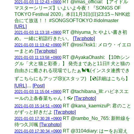
RT @imas_official: 【アイドル
2021-01-03 11:12:43 +0900
マスターシリーズ】いよいよ今夜！『SONGS OF
TOKYO Festival 2020』本日1月3日(日)23:15～NHK総
合にて放送！！ #SONGSOFTOKYO #idolmaster
[URL]
RT @hiyuma_h: やよい書き初
2021-01-03 11:13:18 +0900
め。一緒に初詣行きたい。
[Tw:photo]
RT @rosi7ksk1: メロウ・イエロ
2021-01-03 11:13:42 +0900
ーまとめ
[Tw:photo]
RT @AyakaOhashi: 【10thシン
2021-01-03 11:13:58 +0900
グル「犬と猫と彩香」】 発売まであと11日‼️ 犬と猫の
自由さに癒される現場でしたぁ🐩🐈(インスタ連携でき
ずこちらにもアップ😢)(スタッフ) 【💿詳細はこちら】
[URL]
…
[Post]
RT @tachibana_III: ハピネスエ
2021-01-03 11:15:04 +0900
ールの上条春菜ちゃん！👓
[Tw:photo]
RT @kana_kaemizuP: 君のこと
2021-01-03 15:14:51 +0900
がずっと好きだよ
[Tw:photo]
RT @rambo_No_765: 新幹線を
2021-01-03 17:30:28 +0900
待つ久川颯
[Tw:photo]
RT @3104diary: はーをお迎え
2021-01-03 17:30:34 +0900