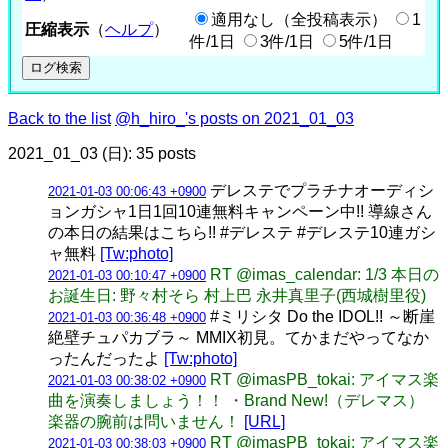
適用なし（全投稿表示）
1
圧縮表示
（
ヘルプ
）
件/1日
3件/1日
5件/1日
Back to the list
@h_hiro_'s posts on 2021_01_03
2021_01_03 (日): 35 posts
デレステでプラチナオーディシ
2021-01-03 00:06:43 +0900
ョンガシャ1日1回10連無料キャンペーン中!! 導線さん
の本日の結果はこちら!! #デレステ #デレステ10連ガシ
ャ無料
[Tw:photo]
RT @imas_calendar: 1/3 本日の
2021-01-03 00:10:47 +0900
お誕生日: 野々村そら 村上巴 永井真里子(西城樹里役)
#ミリシタ Do the IDOL!! ～断崖
2021-01-03 00:36:48 +0900
絶壁チュパカブラ～ MMIX初見。てかまだやってなか
ったんだったよ
[Tw:photo]
RT @imasPB_tokai: アイマス楽
2021-01-03 00:38:02 +0900
曲を演奏しましょう！！ ・Brand New!（デレマス）
楽器の腕前は問いません！
[URL]
RT @imasPB_tokai: アイマス楽
2021-01-03 00:38:03 +0900