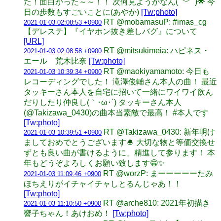
た！面白かった～～！！ 次何見ようかなん( ´﹀` )🌟 今
日の歩数もすごいことに(あやか)
[Tw:photo]
RT @mobamasuP: #imas_cg
2021-01-03 02:08:53 +0900
【デレステ】『イヤホン抜き差しバグ』について
[URL]
RT @mitsukimeia: ハピネス・
2021-01-03 02:08:58 +0900
エール 荒木比奈
[Tw:photo]
RT @maokiyamamoto: 今日も
2021-01-03 10:39:34 +0900
レコーディングでした！ 滝澤俊輔さん本人の曲！ 最近
タッキーさん本人を自宅に招いて一緒にワイワイ飲ん
だりしたり仲良し(｀･ω･´) タッキーさん本人
(@Takizawa_0430)の曲本当素敵で最高！ #本人です
[Tw:photo]
RT @Takizawa_0430: 新年明け
2021-01-03 10:39:51 +0900
ましておめでとうございます🎍 大切な物と等価交換せ
ずとも良い曲が書けるように、精進して参ります！ 本
年もどうぞよろしくお願い致します😁✨
RT @worzP: まーーーーーたみ
2021-01-03 11:09:46 +0900
ほちえりがイチャイチャしとるんじゃあ！！
[Tw:photo]
RT @arche810: 2021年初描き
2021-01-03 11:10:50 +0900
響子ちゃん！あけおめ！
[Tw:photo]