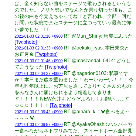
は、全く知らない曲をステージで歌わされるというも
のでした。 ノリと勢いでなんとか乗り切った後も、こ
の後の曲も今覚えちゃってね！と言われ、全部一回だ
け聞いた状態でまたステージに立つっていう最高に怖
い夢でした…🧍‍♀️
RT @Mun_Shiny: 唐突に思った
2021-01-03 02:01:16 +0900
[Tw:photo]
RT @oekaki_ryus: 本田未央と
2021-01-03 02:01:33 +0900
お正月🎍
[Tw:photo]
RT @mascandal_0414: どうし
2021-01-03 02:01:46 +0900
てこうなった
[Tw:photo]
RT @nagadon0103: 私事です
2021-01-03 02:04:37 +0900
が！本日また歳を重ねました！ わーいわーい！！！ 今
年も昨年以上に、お芝居を通してよりたくさんのもの
をみなさんに届けられるよう精進して参りま
す！！！！ NEW永井もどうぞよろしくお願いします
☺️☺️☺️！！！！
[Tw:photo]
RT @aihara_k_: 🦀食べるよ～
2021-01-03 02:06:42 +0900
～～～🦀
RT @AyakaOhashi: ハンバーガ
2021-01-03 02:06:57 +0900
ー食べながらネトフリみてた。 スイートホーム全部見