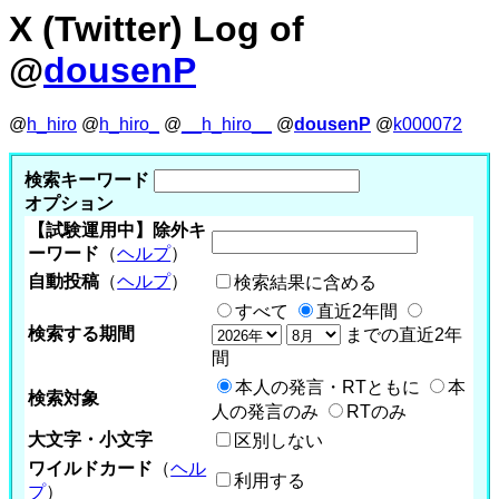
X (Twitter) Log of
@
dousenP
@
h_hiro
@
h_hiro_
@
__h_hiro__
@
dousenP
@
k000072
検索キーワード
オプション
【試験運用中】除外キ
ーワード
（
ヘルプ
）
自動投稿
（
ヘルプ
）
検索結果に含める
すべて
直近2年間
検索する期間
までの直近2年
間
本人の発言・RTともに
本
検索対象
人の発言のみ
RTのみ
大文字・小文字
区別しない
ワイルドカード
（
ヘル
利用する
プ
）