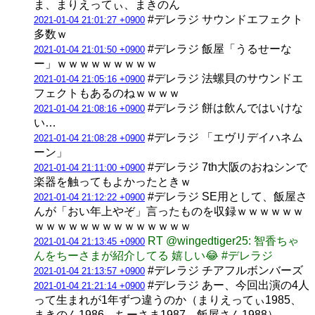
ま、まりえってぃ、まきのん
#デレラジ サウンドエフェクト
2021-01-04 21:01:27 +0900
多数ｗ
#デレラジ 飯屋「うるせーな
2021-01-04 21:01:50 +0900
ー」ｗｗｗｗｗｗｗｗｗ
#デレラジ 法螺貝のサウンドエ
2021-01-04 21:05:16 +0900
フェクトもあるのねｗｗｗｗ
#デレラジ 餅は飲んではいけな
2021-01-04 21:08:16 +0900
い…
#デレラジ 「エヴリデイハネム
2021-01-04 21:08:28 +0900
ーン」
#デレラジ 7th大阪のおねシンで
2021-01-04 21:11:00 +0900
楽器を触ってもよかったときｗ
#デレラジ SE用として、飯屋さ
2021-01-04 21:12:22 +0900
んが「おい年上やぞ」言ったものを収録ｗｗｗｗｗｗ
ｗｗｗｗｗｗｗｗｗｗｗｗｗｗ
RT @wingedtiger25: 智香ちゃ
2021-01-04 21:13:45 +0900
んをちーさまが紹介してる 嬉しい😂 #デレラジ
#デレラジ チアフルボンバーズ
2021-01-04 21:13:57 +0900
#デレラジ あー、今回出演の4人
2021-01-04 21:21:14 +0900
って生まれが1年ずつ違うのか（まりえってぃ1985、
まきのん1986、ちーさま1987、飯屋さん1988）