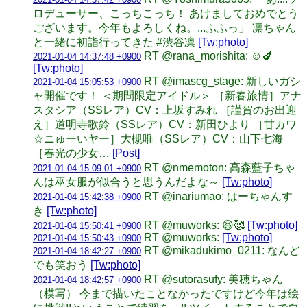
ロデューサー、こっちこっち！ あけましておめでとう
ございます。今年もよろしくね。...ふふっ」 凛ちゃん
と一緒に初詣行ってきた #渋谷凛
[Tw:photo]
RT @rana_morishita: ☺️🍆
2021-01-04 14:37:48 +0900
[Tw:photo]
RT @imascg_stage: 新しいガシ
2021-01-04 15:05:53 +0900
ャ開催です！ ＜期間限定アイドル＞ ［新春旅情］アナ
スタシア（SSレア）CV：上坂すみれ ［謹賀のお出迎
え］道明寺歌鈴（SSレア）CV：新田ひより ［甘カワ
☆ニゅーいヤー］大槻唯（SSレア）CV：山下七海
［春光の少女…
[Post]
RT @nmemoton: 高森藍子ちゃ
2021-01-04 15:09:01 +0900
んは巫女服が似合うと思うんだよな～
[Tw:photo]
RT @inariumao: はーちゃんす
2021-01-04 15:42:38 +0900
き
[Tw:photo]
RT @muworks: 😆🥰
[Tw:photo]
2021-01-04 15:50:41 +0900
RT @muworks:
[Tw:photo]
2021-01-04 15:50:43 +0900
RT @mikadukimo_0211: なんど
2021-01-04 18:42:27 +0900
でも笑おう
[Tw:photo]
RT @sutorasufy: 美穂ちゃん
2021-01-04 18:42:57 +0900
（模写） 今まで描いたことなかったですけど今年は絵