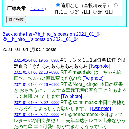
適用なし（全投稿表示）
1
圧縮表示
（
ヘルプ
）
件/1日
3件/1日
5件/1日
Back to the list
@h_hiro_'s posts on 2021_01_04
@__h_hiro__'s posts on 2021_01_04
2021_01_04 (月): 57 posts
#ミリシタ 1日1回無料10連で限
2021-01-04 06:19:56 +0900
定百合子きたああああああああああ
[Tw:photo]
RT @matudaio: はーちゃん線
2021-01-04 06:22:13 +0900
画〜。ちょっと画風変えた(なぜ)
[Tw:photo]
RT @Nora_ichigo: 本日の落書
2021-01-04 06:22:26 +0900
き おもちうにょーんする華舞守護姫百合子 本年もよろ
しくお願いいたします
[Tw:photo]
RT @saint_mask: 小日向美穂ち
2021-01-04 06:25:02 +0900
ゃん 今年もよろしくお願いします。
[Tw:photo]
RT @neneamane: 今日はラブ
2021-01-04 06:25:27 +0900
レターの小日向美穂！！ 去年全然デレコス出来なかっ
たので😌 年々可愛い顔ができなくなっていく…