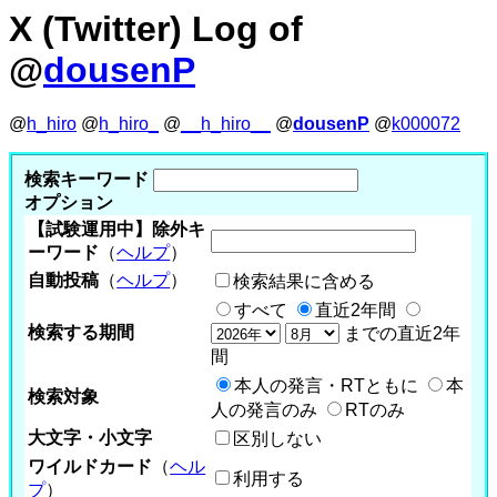
X (Twitter) Log of
@
dousenP
@
h_hiro
@
h_hiro_
@
__h_hiro__
@
dousenP
@
k000072
検索キーワード
オプション
【試験運用中】除外キ
ーワード
（
ヘルプ
）
自動投稿
（
ヘルプ
）
検索結果に含める
すべて
直近2年間
検索する期間
までの直近2年
間
本人の発言・RTともに
本
検索対象
人の発言のみ
RTのみ
大文字・小文字
区別しない
ワイルドカード
（
ヘル
利用する
プ
）