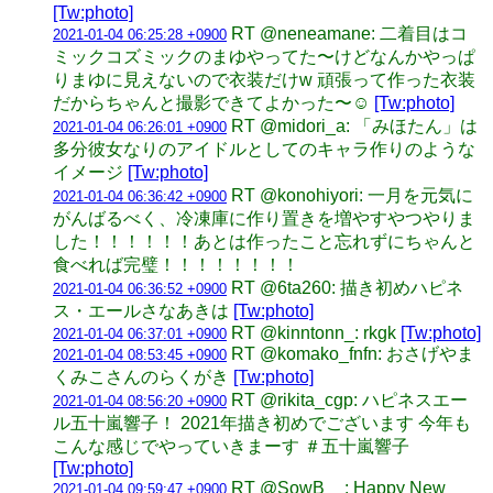
[Tw:photo]
RT @neneamane: 二着目はコ
2021-01-04 06:25:28 +0900
ミックコズミックのまゆやってた〜けどなんかやっぱ
りまゆに見えないので衣装だけw 頑張って作った衣装
だからちゃんと撮影できてよかった〜☺️
[Tw:photo]
RT @midori_a: 「みほたん」は
2021-01-04 06:26:01 +0900
多分彼女なりのアイドルとしてのキャラ作りのような
イメージ
[Tw:photo]
RT @konohiyori: 一月を元気に
2021-01-04 06:36:42 +0900
がんばるべく、冷凍庫に作り置きを増やすやつやりま
した！！！！！！あとは作ったこと忘れずにちゃんと
食べれば完璧！！！！！！！！
RT @6ta260: 描き初めハピネ
2021-01-04 06:36:52 +0900
ス・エールさなあきは
[Tw:photo]
RT @kinntonn_: rkgk
[Tw:photo]
2021-01-04 06:37:01 +0900
RT @komako_fnfn: おさげやま
2021-01-04 08:53:45 +0900
くみこさんのらくがき
[Tw:photo]
RT @rikita_cgp: ハピネスエー
2021-01-04 08:56:20 +0900
ル五十嵐響子！ 2021年描き初めでございます 今年も
こんな感じでやっていきまーす ＃五十嵐響子
[Tw:photo]
RT @SowB__: Happy New
2021-01-04 09:59:47 +0900