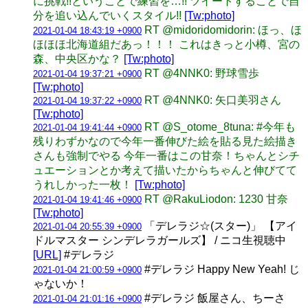
に挑戦!!ということで練習を…!! ツイートすることで自
分を追い込んでいくスタイル!!
[Tw:photo]
RT @midoridomidorin: ほっ、ほ
2021-01-04 18:43:19 +0900
ほほほ北海道組だあっ！！！ これはきっと小樽、宮の
森、中央区かな？
[Tw:photo]
RT @4NNK0: 野球雪歩
2021-01-04 19:37:21 +0900
[Tw:photo]
RT @4NNK0: 矢口美羽さん
2021-01-04 19:37:22 +0900
[Tw:photo]
RT @S_otome_8tuna: #今年も
2021-01-04 19:41:44 +0900
残りわずかなので今年一番伸びた絵を貼る見た絵描き
さんも強制でやる 今年一番はこの甘奈！ちゃんとシチ
ュエーションとか考えて描いたからちゃんと伸びてて
うれしかった一枚！
[Tw:photo]
RT @RakuLiodon: 1230 甘奈
2021-01-04 19:41:46 +0900
[Tw:photo]
「デレラジ☆(スター)」 【アイ
2021-01-04 20:55:39 +0900
ドルマスター シンデレラガールズ】 / ニコ生視聴中
[URL]
#デレラジ
#デレラジ Happy New Yeah! じ
2021-01-04 21:00:59 +0900
ゃないか！
#デレラジ 飯屋さん、ちーさ
2021-01-04 21:01:16 +0900