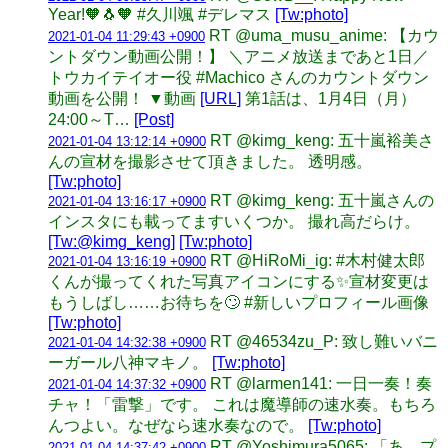
Year!🧡🐧🧡 #久川颯 #デレマス
[Tw:photo]
RT @uma_musu_anime: 【カウ
2021-01-04 11:29:43 +0900
ントダウン動画公開！】 ＼アニメ放送まであと1日／
トウカイテイオー役 #Machico さんのカウントダウン
動画を公開！ ▼動画
[URL]
第1話は、1月4日（月）
24:00～T…
[Post]
RT @kimg_keng: 五十嵐裕美さ
2021-01-04 13:12:14 +0900
んの宣材を撮影させて頂きました。 透明感。
[Tw:photo]
RT @kimg_keng: 五十嵐さんの
2021-01-04 13:16:17 +0900
インスタにも載ってますいくつか。 撮れ高だらけ。
[Tw:@kimg_keng]
[Tw:photo]
RT @HiRoMi_ig: #木村健太郎
2021-01-04 13:16:19 +0900
くんが撮ってくれた写真アイコンにする✨宣材変更は
もうしばし……お待ちを🙄 #新しいプロフィール画像
[Tw:photo]
RT @46534zu_P: 致し難いバニ
2021-01-04 14:32:38 +0900
ーガール八神マキノ。
[Tw:photo]
RT @larmen141: 一日一奏！奏
2021-01-04 14:37:32 +0900
チャ！「雷撃」です。 これは魔導師の速水奏。もちろ
んつよい。なぜなら速水奏なので。
[Tw:photo]
RT @Yoshimura5065: 「あ....プ
2021-01-04 14:37:42 +0900