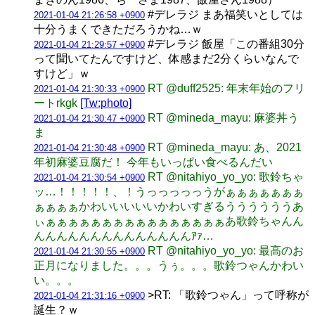
#デレラジ まあ福笑いとしては
2021-01-04 21:26:58 +0900
十分うまくできただろうかね…ｗ
#デレラジ 飯屋「この番組30分
2021-01-04 21:29:57 +0900
って聞いてたんですけど、体感まだ2分くらいなんで
すけど」ｗ
RT @duff2525: 年末年始のフリ
2021-01-04 21:30:33 +0900
ートrkgk
[Tw:photo]
RT @mineda_mayu: 麻婆丼う
2021-01-04 21:30:47 +0900
ま
RT @mineda_mayu: あ、2021
2021-01-04 21:30:48 +0900
年初麻婆豆腐だ！ 今年もいっぱい食べるんだい
RT @nitahiyo_yo_yo: 歌鈴ちゃ
2021-01-04 21:30:54 +0900
ッ…！！！！！、！うっっっっっうがぁぁぁぁぁぁぁ
ぁぁぁぁかわいいいいいかわいすぎるううううううあ
ぃぁぁぁぁぁぁぁぁぁぁぁぁぁぁぁぁあ歌鈴ちゃんん
んんんんんんんんんんんんんんｱｧ…
RT @nitahiyo_yo_yo: 最高のお
2021-01-04 21:30:55 +0900
正月になりました。。。うぅ。。。歌鈴つゃんかわい
い。。。
>RT: 「歌鈴つゃん」って呼称が
2021-01-04 21:31:16 +0900
誕生？ｗ