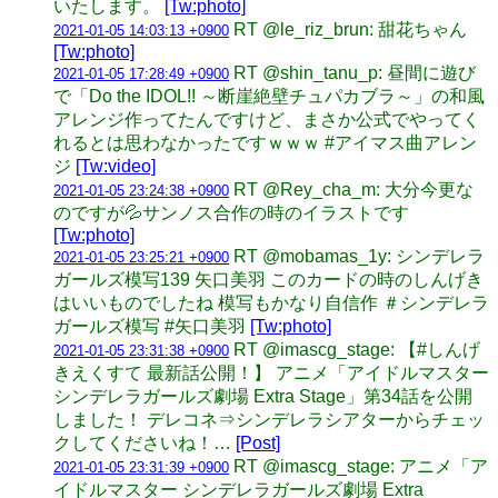
いたします。
[Tw:photo]
RT @le_riz_brun: 甜花ちゃん
2021-01-05 14:03:13 +0900
[Tw:photo]
RT @shin_tanu_p: 昼間に遊び
2021-01-05 17:28:49 +0900
で「Do the IDOL!! ～断崖絶壁チュパカブラ～」の和風
アレンジ作ってたんですけど、まさか公式でやってく
れるとは思わなかったですｗｗｗ #アイマス曲アレン
ジ
[Tw:video]
RT @Rey_cha_m: 大分今更な
2021-01-05 23:24:38 +0900
のですが💦サンノス合作の時のイラストです
[Tw:photo]
RT @mobamas_1y: シンデレラ
2021-01-05 23:25:21 +0900
ガールズ模写139 矢口美羽 このカードの時のしんげき
はいいものでしたね 模写もかなり自信作 ＃シンデレラ
ガールズ模写 #矢口美羽
[Tw:photo]
RT @imascg_stage: 【#しんげ
2021-01-05 23:31:38 +0900
きえくすて 最新話公開！】 アニメ「アイドルマスター
シンデレラガールズ劇場 Extra Stage」第34話を公開
しました！ デレコネ⇒シンデレラシアターからチェッ
クしてくださいね！…
[Post]
RT @imascg_stage: アニメ「ア
2021-01-05 23:31:39 +0900
イドルマスター シンデレラガールズ劇場 Extra