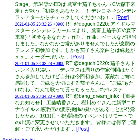
Stage」第34話のEDは 鷹富士茄子ちゃん（CV:森下来
奈）が歌う「初夢をあなたと」！ デレコネ⇒シンデレ
ラシアターからチェックしてくださいね！…
[Post]
RT @deguchi0220: アイドルマ
2021-01-05 23:32:26 +0900
スター シンデレラガールズより、鷹富士茄子(CV:森下
来奈)「初夢をあなたと」作詞、作曲、ベースなど担当
しました。なかなかご縁がありませんでしたが念願の
デレステ初参加です。しかも茄子さん楽曲とは縁起が
ええ。オーダー頂いた…
[Post]
RT @deguchi0220: 茄子さんト
2021-01-05 23:32:28 +0900
レンド入り凄い、、デレマスは周りの作家仲間はたく
さん参加してたけど自分は今回初参加。素敵なご縁に
感謝して、ご縁を大切にする茄子さんに「"ご縁"もた
けなわ」なんて歌って貰っちゃった。#デレステ
RT @bang_dream_info: 【重要
2021-01-05 23:34:20 +0900
なお知らせ】 工藤晴香さん、櫻川めぐさんに新型コロ
ナウイルス感染症の濃厚接触の疑いがあることが発覚
したため、1/11(月・祝)開催のイベントはリモートで
の出演に変更させていただきます。 皆様には何卒ご理
解・ご了承いただけます…
[Post]