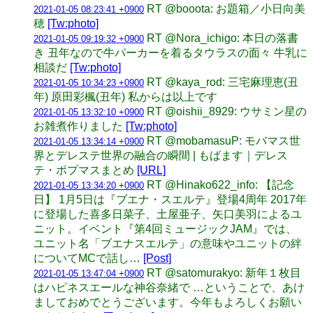
RT @booota: お題箱／小日向美
2021-01-05 08:23:41 +0900
穂
[Tw:photo]
RT @Nora_ichigo: 本日の落書
2021-01-05 09:19:32 +0900
き 丑年なので牛パーカーを着るタウラスの面々 牛乳に
相談だ
[Tw:photo]
RT @kaya_rod: 三宅麻理恵(丑
2021-01-05 10:34:23 +0900
年) 原田彩楓(丑年) 私からは以上です
RT @oishii_8929: ウサミン星の
2021-01-05 13:32:10 +0900
お雑煮作りました
[Tw:photo]
RT @mobamasuP: モバマス世
2021-01-05 13:34:14 +0900
界とデレステ世界の融合の瞬間 | もばます｜デレス
テ・ポプマスまとめ
[URL]
RT @Hinako622_info: 【記念
2021-01-05 13:34:20 +0900
日】 1月5日は『ブエナ・スエルテ』登場4周年 2017年
に登場した喜多日菜子、土屋亜子、矢口美羽によるユ
ニット。イベント『第4回ミュージックJAM』では、
ユニット名「ブエナスエルテ」の意味やユニットの絆
についてMCで話し…
[Post]
RT @satomurakyo: 新年１枚目
2021-01-05 13:47:04 +0900
はハピネスエールな神谷奈緒で …ということで、あけ
ましておめでとうございます。今年もよろしくお願い