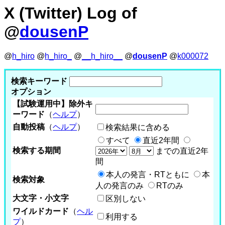
X (Twitter) Log of
@
dousenP
@
h_hiro
@
h_hiro_
@
__h_hiro__
@
dousenP
@
k000072
検索キーワード
オプション
【試験運用中】除外キ
ーワード
（
ヘルプ
）
自動投稿
（
ヘルプ
）
検索結果に含める
すべて
直近2年間
検索する期間
までの直近2年
間
本人の発言・RTともに
本
検索対象
人の発言のみ
RTのみ
大文字・小文字
区別しない
ワイルドカード
（
ヘル
利用する
プ
）