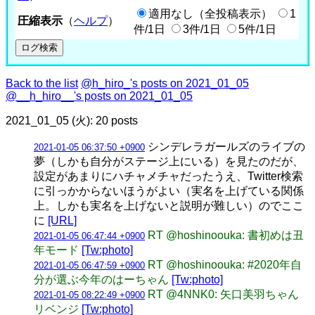
適用なし（全投稿表示）
1
圧縮表示
（
ヘルプ
）
件/1日
3件/1日
5件/1日
Back to the list
@h_hiro_'s posts on 2021_01_05
@__h_hiro__'s posts on 2021_01_05
2021_01_05 (火): 20 posts
シンデレラガールズのライブの
2021-01-05 06:37:50 +0900
夢（しかも自分がステージ上にいる）を見たのだが、
設定があまりにハチャメチャだったうえ、Twitter検索
に引っかからないほうがよい（実名を上げている関係
上。しかも実名を上げないと説明が難しい）のでここ
に
[URL]
RT @hoshinoouka: 書初めは丑
2021-01-05 06:47:44 +0900
年モード
[Tw:photo]
RT @hoshinoouka: #2020年自
2021-01-05 06:47:59 +0900
分が選ぶ今年のはーちゃん
[Tw:photo]
RT @4NNK0: 矢口美羽ちゃん
2021-01-05 08:22:49 +0900
リベンジ
[Tw:photo]