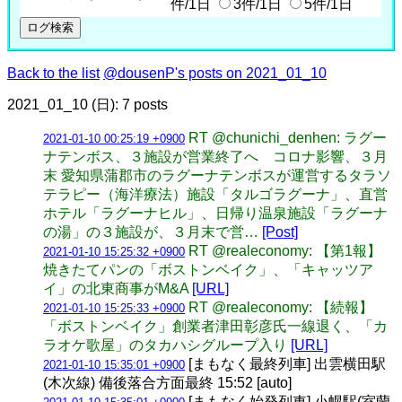
件/1日
3件/1日
5件/1日
Back to the list
@dousenP's posts on 2021_01_10
2021_01_10 (日): 7 posts
RT @chunichi_denhen: ラグー
2021-01-10 00:25:19 +0900
ナテンボス、３施設が営業終了へ コロナ影響、３月
末 愛知県蒲郡市のラグーナテンボスが運営するタラソ
テラピー（海洋療法）施設「タルゴラグーナ」、直営
ホテル「ラグーナヒル」、日帰り温泉施設「ラグーナ
の湯」の３施設が、３月末で営…
[Post]
RT @realeconomy: 【第1報】
2021-01-10 15:25:32 +0900
焼きたてパンの「ボストンベイク」、「キャッツア
イ」の北東商事がM&A
[URL]
RT @realeconomy: 【続報】
2021-01-10 15:25:33 +0900
「ボストンベイク」創業者津田彰彦氏一線退く、「カ
ラオケ歌屋」のタカハシグループ入り
[URL]
[まもなく最終列車] 出雲横田駅
2021-01-10 15:35:01 +0900
(木次線) 備後落合方面最終 15:52 [auto]
[まもなく始発列車] 小幌駅(室蘭