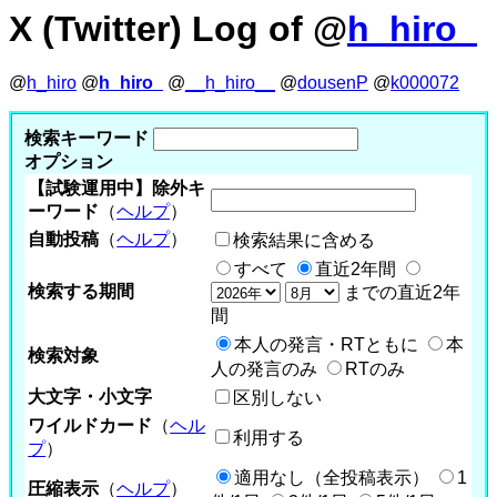
X (Twitter) Log of @
h_hiro_
@
h_hiro
@
h_hiro_
@
__h_hiro__
@
dousenP
@
k000072
検索キーワード
オプション
【試験運用中】除外キ
ーワード
（
ヘルプ
）
自動投稿
（
ヘルプ
）
検索結果に含める
すべて
直近2年間
検索する期間
までの直近2年
間
本人の発言・RTともに
本
検索対象
人の発言のみ
RTのみ
大文字・小文字
区別しない
ワイルドカード
（
ヘル
利用する
プ
）
適用なし（全投稿表示）
1
圧縮表示
（
ヘルプ
）