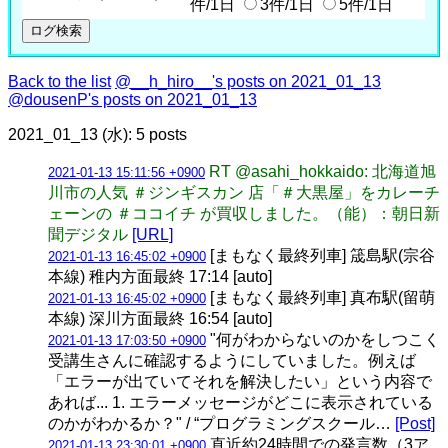
件/1日
3件/1日
5件/1日
Back to the list
@__h_hiro__'s posts on 2021_01_13
@dousenP's posts on 2021_01_13
2021_01_13 (水): 5 posts
RT @asahi_hokkaido: 北海道旭
2021-01-13 15:11:56 +0900
川市の人気 ＃ジンギスカン 店「＃大黒屋」をカレーチ
ェーンの ＃ココイチ が買収しました。（能）：朝日新
聞デジタル
[URL]
[まもなく最終列車] 筬島駅(宗谷
2021-01-13 16:45:02 +0900
本線) 稚内方面最終 17:14 [auto]
[まもなく最終列車] 真布駅(留萌
2021-01-13 16:45:02 +0900
本線) 深川方面最終 16:54 [auto]
"何がわからないのかをしつこく
2021-01-13 17:03:50 +0900
受講生さんに確認するようにしていました。例えば
「エラーが出ていてそれを解決したい」という内容で
あれば... 1. エラーメッセージがどこに表示されている
のかがわかるか？" / “プログラミングスクール…
[Post]
直近約24時間での発言数（3ア
2021-01-13 23:30:01 +0900