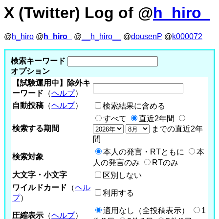
X (Twitter) Log of @
h_hiro_
@
h_hiro
@
h_hiro_
@
__h_hiro__
@
dousenP
@
k000072
検索キーワード
オプション
【試験運用中】除外キ
ーワード
（
ヘルプ
）
自動投稿
（
ヘルプ
）
検索結果に含める
すべて
直近2年間
検索する期間
までの直近2年
間
本人の発言・RTともに
本
検索対象
人の発言のみ
RTのみ
大文字・小文字
区別しない
ワイルドカード
（
ヘル
利用する
プ
）
適用なし（全投稿表示）
1
圧縮表示
（
ヘルプ
）