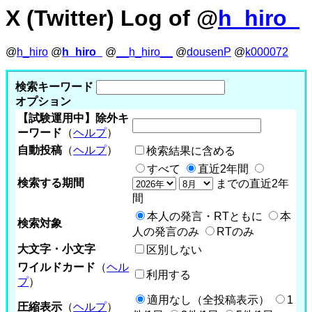
X (Twitter) Log of @
h_hiro_
@
h_hiro
@
h_hiro_
@
__h_hiro__
@
dousenP
@
k000072
検索キーワード
オプション
【試験運用中】除外キ
ーワード
（
ヘルプ
）
自動投稿
（
ヘルプ
）
検索結果に含める
すべて
直近2年間
検索する期間
までの直近2年
間
本人の発言・RTともに
本
検索対象
人の発言のみ
RTのみ
大文字・小文字
区別しない
ワイルドカード
（
ヘル
利用する
プ
）
適用なし（全投稿表示）
1
圧縮表示
（
ヘルプ
）