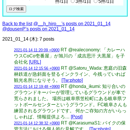
件/1日
3件/1日
5件/1日
Back to the list
@__h_hiro__'s posts on 2021_01_14
@dousenP's posts on 2021_01_14
2021_01_14 (木): 7 posts
RT @realeconomy: 「カレーハ
2021-01-14 11:20:09 +0900
ウスCoCo壱番屋」が旭川の「成吉思汗 大黒屋」を子
会社化
[URL]
RT @Satoru_Wada: 恵庭の旧森
2021-01-14 12:15:56 +0900
林鉄道が急斜面を登るインクライン、今残っていれば
観光名所になりそう。
[Tw:photo]
RT @honda_ikumi: 知り合いの
2021-01-14 12:19:48 +0900
グラウンドキーパーが管理しているグラウンドが車で
荒らされました。 場所は岐阜県笠松町にある岐阜県フ
ットボールセンターというグラウンド。FC岐阜さんも
練習されるグラウンドです。 何かご存知の方がいらっ
しゃれば、情報提供よろ…
[Post]
RT @KarasumaS1: バイクの保
2021-01-14 12:38:32 +0900
管方法における個人的な見解です。
[Tw:photo]