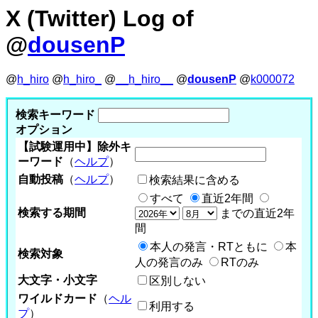
X (Twitter) Log of
@
dousenP
@
h_hiro
@
h_hiro_
@
__h_hiro__
@
dousenP
@
k000072
検索キーワード
オプション
【試験運用中】除外キ
ーワード
（
ヘルプ
）
自動投稿
（
ヘルプ
）
検索結果に含める
すべて
直近2年間
検索する期間
までの直近2年
間
本人の発言・RTともに
本
検索対象
人の発言のみ
RTのみ
大文字・小文字
区別しない
ワイルドカード
（
ヘル
利用する
プ
）