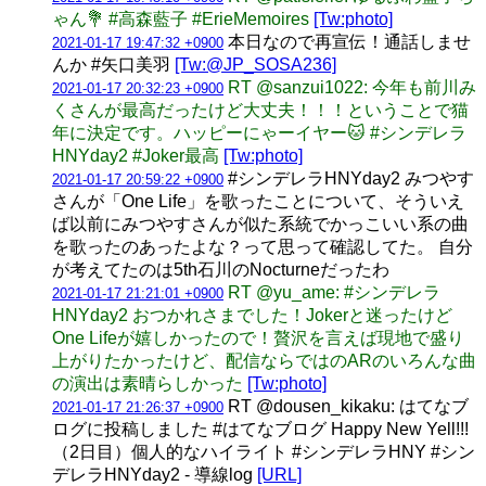
ゃん💐 #高森藍子 #ErieMemoires
[Tw:photo]
本日なので再宣伝！通話しませ
2021-01-17 19:47:32 +0900
んか #矢口美羽
[Tw:@JP_SOSA236]
RT @sanzui1022: 今年も前川み
2021-01-17 20:32:23 +0900
くさんが最高だったけど大丈夫！！！ということで猫
年に決定です。ハッピーにゃーイヤー🐱 #シンデレラ
HNYday2 #Joker最高
[Tw:photo]
#シンデレラHNYday2 みつやす
2021-01-17 20:59:22 +0900
さんが「One Life」を歌ったことについて、そういえ
ば以前にみつやすさんが似た系統でかっこいい系の曲
を歌ったのあったよな？って思って確認してた。 自分
が考えてたのは5th石川のNocturneだったわ
RT @yu_ame: #シンデレラ
2021-01-17 21:21:01 +0900
HNYday2 おつかれさまでした！Jokerと迷ったけど
One Lifeが嬉しかったので！贅沢を言えば現地で盛り
上がりたかったけど、配信ならではのARのいろんな曲
の演出は素晴らしかった
[Tw:photo]
RT @dousen_kikaku: はてなブ
2021-01-17 21:26:37 +0900
ログに投稿しました #はてなブログ Happy New Yell!!!
（2日目）個人的なハイライト #シンデレラHNY #シン
デレラHNYday2 - 導線log
[URL]