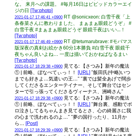
な。 来月への課題。 #毎月16日はビビッドカラーエイ
ジの日
[Tw:photo]
RT @sonicxeon: 白雪千夜「上
2021-01-17 17:46:41 +0900
条春菜さんに教わりました、 まぁまぁ眼鏡どうぞ」 #
白雪千夜 #まぁまぁ眼鏡どうぞ 眼鏡千夜はいい...！
[Tw:photo]
RT @tetumarubrave: #モバマス
2021-01-17 17:46:49 +0900
版深夜の真剣お絵かき60分1本勝負 #白雪千夜 眼鏡千
夜ちゃん良いよね… 一度は描いておかねばなるまい
[Tw:photo]
見てる: 【さつみ】新年の魔法
2021-01-17 18:29:38 +0900
① | 前略、ぼなぺてぃっ！！
[URL]
"飯田氏(中略)いつ
までも好きよ…気遣いの王…" "裏では髪全あげで闊歩
してくださるエンターテイナー、そして舞台ではセン
ターで引っ張ってくださるヴィーナス、洲崎さん"
見てる: 【さつみ】新年の魔法
2021-01-17 18:29:38 +0900
① | 前略、ぼなぺてぃっ！！
[URL]
"舞台裏、感動でボ
ロ泣きしてるちゃんまき見てるとさ、心の綺麗さに我
の心まで洗われるのよ…" "夢の国行ったり、11月か
ら…
[Post]
見てる: 【さつみ】新年の魔法
2021-01-17 18:29:39 +0900