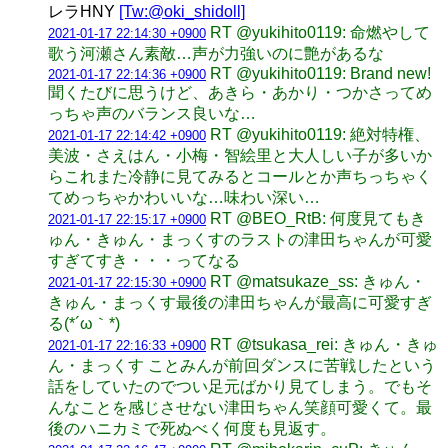
レラHNY
[Tw:@oki_shidoll]
RT @yukihito0119: 命燃やして
2021-01-17 22:14:30 +0900
歌う河瀬さん素敵…声が力強いのに艶があるな
RT @yukihito0119: Brand new!
2021-01-17 22:14:36 +0900
聞くたびに思うけど、あきら・あかり・つかさってめ
っちゃ声のバランス良いな…
RT @yukihito0119: 絶対特権、
2021-01-17 22:14:42 +0900
美波・さえはん・小梅・智絵里と大人しい子が多いか
らこれまた冷静に見てみるとコールとか声ちっちゃく
てめっちゃかわいいな…味わい深い…
RT @BEO_RtB: 何度見てもき
2021-01-17 22:15:17 +0900
ゅん・きゅん・まっくすのラストの津田ちゃんが可愛
すぎてすき・・・ってなる
RT @matsukaze_ss: きゅん・
2021-01-17 22:15:30 +0900
きゅん・まっくす最後の津田ちゃんが最高に可愛すぎ
る(*´ω｀*)
RT @tsukasa_rei: きゅん・きゅ
2021-01-17 22:16:33 +0900
ん・まっくす ことみんが前回ダンスに苦戦したという
話をしていたのでつい足元ばかり見てしまう。でもそ
んなことを感じさせない津田ちゃん笑顔可愛くて。最
後のハニカミで死ぬべく何度も見返す。