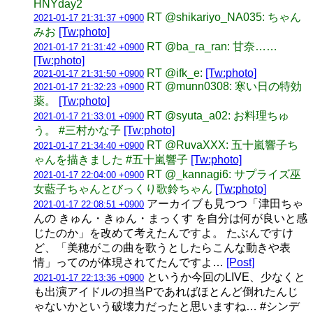
HNYday2
RT @shikariyo_NA035: ちゃん
2021-01-17 21:31:37 +0900
みお
[Tw:photo]
RT @ba_ra_ran: 甘奈……
2021-01-17 21:31:42 +0900
[Tw:photo]
RT @ifk_e:
[Tw:photo]
2021-01-17 21:31:50 +0900
RT @munn0308: 寒い日の特効
2021-01-17 21:32:23 +0900
薬。
[Tw:photo]
RT @syuta_a02: お料理ちゅ
2021-01-17 21:33:01 +0900
う。 #三村かな子
[Tw:photo]
RT @RuvaXXX: 五十嵐響子ち
2021-01-17 21:34:40 +0900
ゃんを描きました #五十嵐響子
[Tw:photo]
RT @_kannagi6: サプライズ巫
2021-01-17 22:04:00 +0900
女藍子ちゃんとびっくり歌鈴ちゃん
[Tw:photo]
アーカイブも見つつ「津田ちゃ
2021-01-17 22:08:51 +0900
んの きゅん・きゅん・まっくす を自分は何が良いと感
じたのか」を改めて考えたんですよ。 たぶんですけ
ど、「美穂がこの曲を歌うとしたらこんな動きや表
情」ってのが体現されてたんですよ…
[Post]
というか今回のLIVE、少なくと
2021-01-17 22:13:36 +0900
も出演アイドルの担当Pであればほとんど倒れたんじ
ゃないかという破壊力だったと思いますね… #シンデ