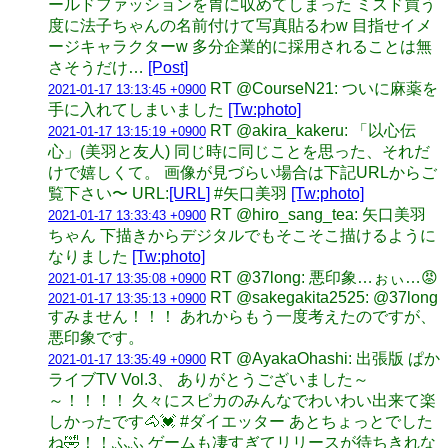
ールドファッションを胃に収めてしまった ミスド買う
度に法子ちゃんの名前付けて写真貼るわw 目指せイメ
ージキャラクターw 多分企業的に採用されることは無
さそうだけ…
[Post]
RT @CourseN21: ついに麻薬を
2021-01-17 13:13:45 +0900
手に入れてしまいました
[Tw:photo]
RT @akira_kakeru: 「以心伝
2021-01-17 13:15:19 +0900
心」(美羽と友人) 同じ時に同じことを思った、それだ
けで嬉しくて。 画像が見づらい場合は下記URLからご
覧下さい〜 URL:
[URL]
#矢口美羽
[Tw:photo]
RT @hiro_sang_tea: 矢口美羽
2021-01-17 13:33:43 +0900
ちゃん 下描きからデジタルでもそこそこ描けるように
なりました
[Tw:photo]
RT @37long: 悪印象…ぉぃ…😡
2021-01-17 13:35:08 +0900
RT @sakegakita2525: @37long
2021-01-17 13:35:13 +0900
すみません！！！ あれからもう一度考えたのですが、
悪印象です。
RT @AyakaOhashi: 出張版 ぱか
2021-01-17 13:35:49 +0900
ライブTV Vol.3、 ありがとうございました～
～！！！！ 久々にスピカのみんなでわいわい出来て楽
しかったです🐴💓 #ダイエッター あとちょっとでした
ね🤣！！ふふ ゲームも凄すぎてリリースが待ちきれな