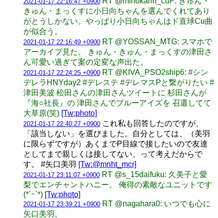
RT @mihokarin_cuP: きゅん・
2021-01-17 22:16:47 +0900
きゅん・まっくすに小日向ちゃんを選んでくれてあり
がとうしかない。やっぱり小日向ちゃんはド直球Cu曲
が似合う。
RT @YOSSAN_MTG: スマホで
2021-01-17 22:16:49 +0900
アーカイブ見た。 きゅん・きゅん・まっくすの津田さ
ん可愛い過ぎて案の定変な声出た。
RT @KIVA_PSO2ship6: #シン
2021-01-17 22:24:25 +0900
デレラHNYday2 #デレステ #デレマスPと繋がりたい #
津田美波 松田さんの津田さんツイートに 杉田さんが
『海○社長』の 津田さんでブルーアイズを 召還してて
大草原(笑)
[Tw:photo]
これ私も回答したのですが、
2021-01-17 22:40:27 +0900
「該当しない」を選びました。自分としては、（美羽
に限らずですが）あくまでP目線で接したいので友達
としてまで親しくは接してない、って考えだからで
す。 #矢口美羽
[Tw:@mnht_mcr]
RT @s_15daifuku: 久美子と愛
2021-01-17 23:11:07 +0900
梨でエンチャントハニー。 俺得の素敵なユニットです
(*´ｰ`*)
[Tw:photo]
RT @nagahara0: いつでも心に
2021-01-17 23:39:21 +0900
矢口美羽。