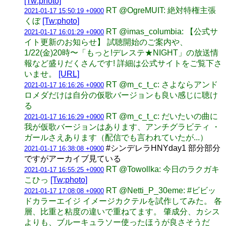
[Tw:photo]
RT @OgreMUIT: 絶対特権主張
2021-01-17 15:50:19 +0900
くぼ
[Tw:photo]
RT @imas_columbia: 【公式サ
2021-01-17 16:01:29 +0900
イト更新のお知らせ】 試聴開始のご案内や、
1/22(金)20時〜「もっと!デレステ★NIGHT」の放送情
報など盛りだくさんです! 詳細は公式サイトをご覧下さ
いませ。
[URL]
RT @m_c_t_c: さよならアンド
2021-01-17 16:16:26 +0900
ロメダだけは自分の仮歌バージョンも良い感じに聴け
る
RT @m_c_t_c: だいたいの曲に
2021-01-17 16:16:29 +0900
我が仮歌バージョンはあります、アンチグラビティ ・
ガールさえあります（配信でも言われていたが...）
#シンデレラHNYday1 部分部分
2021-01-17 16:38:08 +0900
ですがアーカイブ見ている
RT @Towollka: 今日のラクガキ
2021-01-17 16:55:25 +0900
こひっ
[Tw:photo]
RT @Netti_P_30eme: #ビビッ
2021-01-17 17:08:08 +0900
ドカラーエイジ イメージカクテルを試作してみた。 各
層、比重と粘度の違いで重ねてます。 肇成分、カシス
よりも、ブルーキュラソー使ったほうが良さそうだ