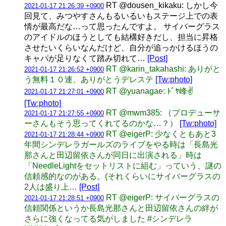
RT @dousen_kikaku: しかし今
2021-01-17 21:26:39 +0900
回見て、みつやすさんもるいるいもステージ上での表
情が最高だな…って思ったんですよ。 サイバーグラス
のアイドルのほうとしても結構好きだし、担当に昇格
させたいくらいなんだけど、自分が追っかけるほうの
キャパが足りなくて踏み切れて…
[Post]
RT @karin_takahashi: ありがと
2021-01-17 21:26:52 +0900
う無料１０連、ありがとうデレステ
[Tw:photo]
RT @yuanagae: ﾄﾞﾔ峰✌️
2021-01-17 21:27:01 +0900
[Tw:photo]
RT @mwm385: （プロデューサ
2021-01-17 21:27:55 +0900
ーさんもそう思ってくれてるのかな…？）
[Tw:photo]
RT @eigerP: 少なくともあと3
2021-01-17 21:28:44 +0900
年間シンデレラガールズのライブをやる時は「長島光
那さんと田辺留依さんが同日に出演される」時は
「NeedleLightをセットリストに組む」っていう、謎の
信頼感的なのがある。(それくらいにサイバーグラスの
2人は盛り上…
[Post]
RT @eigerP: サイバーグラスの
2021-01-17 21:28:51 +0900
信頼関係というか長島光那さんと田辺留依さんの絆が
さらに強くなってる気がしました #シンデレラ