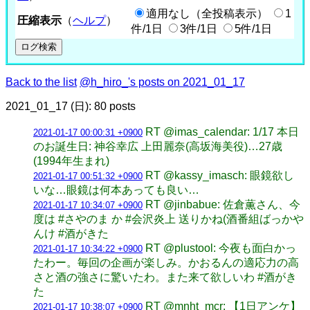
適用なし（全投稿表示）
1
圧縮表示
（
ヘルプ
）
件/1日
3件/1日
5件/1日
Back to the list
@h_hiro_'s posts on 2021_01_17
2021_01_17 (日): 80 posts
RT @imas_calendar: 1/17 本日
2021-01-17 00:00:31 +0900
のお誕生日: 神谷幸広 上田麗奈(高坂海美役)…27歳
(1994年生まれ)
RT @kassy_imasch: 眼鏡欲し
2021-01-17 00:51:32 +0900
いな…眼鏡は何本あっても良い…
RT @jinbabue: 佐倉薫さん、今
2021-01-17 10:34:07 +0900
度は #さやのま か #会沢炎上 送りかね(酒番組ばっかや
んけ #酒がきた
RT @plustool: 今夜も面白かっ
2021-01-17 10:34:22 +0900
たわー。毎回の企画が楽しみ。かおるんの適応力の高
さと酒の強さに驚いたわ。また来て欲しいわ #酒がき
た
RT @mnht_mcr: 【1日アンケ】
2021-01-17 10:38:07 +0900