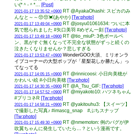
い(*＾-＾*…
[Post]
RT @AyakaOhashi: スピカのみ
2021-01-17 13:35:52 +0900
んなと～～😚😚💓(あやか)
[Tw:photo]
RT @josyu01061634: ついに本
2021-01-17 13:49:04 +0900
気で怒られました #矢口美羽 #めぞん一刻
[Tw:photo]
RT @tio_miuP: 3色ボールペ
2021-01-17 13:49:18 +0900
ン、黒がすぐ無くなって不完全な状態がずっと続くの
泣きたくなりませんか？悲しすぎる
WonderGOO大須、ミリオンラ
2021-01-17 13:53:47 +0900
イブコーナーの大型ポップが「星梨花しか勝たん」っ
てなってる
RT @rinnicoosi: 小日向美穂が
2021-01-17 14:05:15 +0900
かわいい絵 #小日向美穂
[Tw:photo]
RT @A_Tsu_GIF:
[Tw:photo]
2021-01-17 14:30:35 +0900
RT @miyakoto10: ハツネちゃん
2021-01-17 14:57:52 +0900
#プリコネR
[Tw:photo]
RT @yakitouhu3: 【スイーツ】
2021-01-17 14:58:21 +0900
で撮影した写真♪ #imascg_snap #ぷちスナップ
[Tw:photo]
RT @nmemoton: 例のバグが伊
2021-01-17 15:49:30 +0900
吹翼ちゃんに発生していたら…？という漫画です。