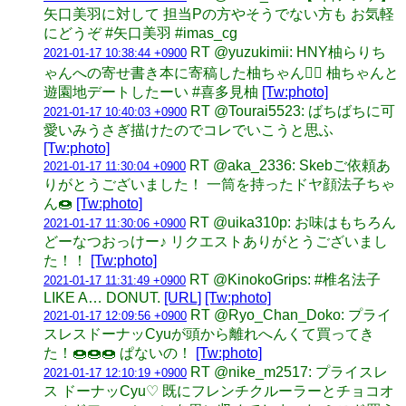
矢口美羽に対して 担当Pの方やそうでない方も お気軽
にどうぞ #矢口美羽 #imas_cg
RT @yuzukimii: HNY柚らりち
2021-01-17 10:38:44 +0900
ゃんへの寄せ書き本に寄稿した柚ちゃん🙋‍♀️ 柚ちゃんと
遊園地デートしたーい #喜多見柚
[Tw:photo]
RT @Tourai5523: ばちばちに可
2021-01-17 10:40:03 +0900
愛いみうさぎ描けたのでコレでいこうと思ふ
[Tw:photo]
RT @aka_2336: Skebご依頼あ
2021-01-17 11:30:04 +0900
りがとうございました！ 一筒を持ったドヤ顔法子ちゃ
ん🍩
[Tw:photo]
RT @uika310p: お味はもちろん
2021-01-17 11:30:06 +0900
どーなつおっけー♪ リクエストありがとうございまし
た！！
[Tw:photo]
RT @KinokoGrips: #椎名法子
2021-01-17 11:31:49 +0900
LIKE A… DONUT.
[URL]
[Tw:photo]
RT @Ryo_Chan_Doko: プライ
2021-01-17 12:09:56 +0900
スレスドーナッCyuが頭から離れへんくて買ってき
た！🍩🍩🍩 ぱないの！
[Tw:photo]
RT @nike_m2517: プライスレ
2021-01-17 12:10:19 +0900
ス ドーナッCyu♡ 既にフレンチクルーラーとチョコオ