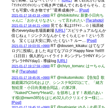
② | 前略、ぼなぺてぃっ！！
[URL]
"裏で顔見かける度
｢ﾂﾝﾁｬﾝ!ﾂﾝﾁｬﾝ!｣って鳴き声で絡んでくれるそらそら、と
ても可愛い生き物です" "星希成奏(中…
[Post]
RT @hibikitohru: 新妻小日向ち
2021-01-17 18:43:18 +0900
ゃんに「おかえりなさい」って言われたい
[Tw:photo]
見てる: 私はｴｹﾁｬﾝ…☆ | 福原綾
2021-01-17 18:44:21 +0900
香のeveryday名場面劇場
[URL]
"スピリチュアルなんか
信じねぇ！ジンクスなんかくそくらえじゃ！という方
も 宝くじは大安に買いたくない？ ルー…
[Post]
RT @dousen_kikaku: はてなブ
2021-01-17 19:03:55 +0900
ログに投稿しました #はてなブログ Happy New Yell!!!
（1日目）個人的なハイライト #シンデレラHNY #シン
デレラHNYday1 - 導線log
[URL]
RT @chiyo_tomaru: はーちゃん
2021-01-17 19:17:59 +0900
🌸✌️
[Tw:photo]
RT @mikutomikoto: 【告知】歌
2021-01-17 19:45:05 +0900
姫庭園25(2/14)および、シンステ9(2/21)にて、「緒方
智絵里・小日向美穂合同誌」の第2弾、
『Naked*Cherry*Heart2』を頒布します！表紙のあい
す様(@mwm385)をはじめ32人のクリエイター様に…
[Post]
RT @patisierie: ゆるふわ藍子ち
2021-01-17 19:45:10 +0900