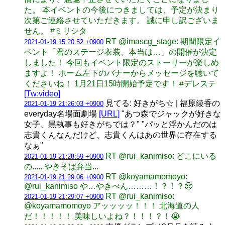
た。 本イベントの今後につきましては、予定が決まり
次第ご連絡させていただきます。 誠に申し訳ございま
せん。 #ミリシタ
RT @imascg_stage: 期間限定イ
2021-01-19 15:20:52 +0900
ベント「君のステージ衣装、本当は…」の開催が決定
しました！ 今回もイベント限定のストーリーが楽しめ
ますよ！ ホーム左下のバナーからメッセージを聴いて
くださいね！ 1月21日15時開始予定です！ #デレステ
[Tw:video]
見てる: 好きがち☆ | 福原綾香の
2021-01-19 21:26:03 +0900
everyday名場面劇場
[URL]
"あつ森でジャックが好きな
女子、黒執事も好きがちでは？" "パッと浮かんだのは
志貴くんなんだけど、志貴くんはあの世界に存在する
なぁ"
RT @rui_kanimiso: どこにいる
2021-01-19 21:28:59 +0900
の..... やきそば弁当...
RT @koyamamomoyo:
2021-01-19 21:29:06 +0900
@rui_kanimiso や…やきべん………！？！？🥺
RT @rui_kanimiso:
2021-01-19 21:29:07 +0900
@koyamamomoyo アッッッッ！！！ 北海道の人
だ！！！！！ 美味しいよね？！！！？！😭