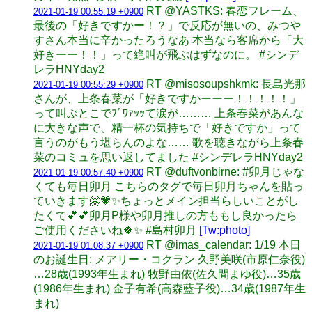
RT @YASTKS: 春恋フレーム、
2021-01-19 00:55:19 +0900
最後の「好きですかー！？」で反応が無いの、みつや
すさん本当に辛かったろうなあ 本当なら客席から「大
好きーー！！」って絶叫が飛ぶはずなのに。 #シンデ
レラHNYday2
RT @misosoupshkmk: 長島光那
2021-01-19 00:55:29 +0900
さんが、上条春菜が「好きですかーーー！！！！！」
って叫ぶとこでﾌﾞﾜｧｯｯて涙が……… 上条春菜があんな
に大きな声で、精一杯の気持ちで「好きですか」って
言うのがもう堪らんのよな…… 歌を聴きながら上条春
菜のコミュを思い返してました #シンデレラHNYday2
RT @duftvonbirne: #卯月じゃな
2021-01-19 00:57:40 +0900
くても毎日卯月 こちらのタグで毎日卯月ちゃんを貼っ
ていきます🤗💗✨ちょっとメイン担当らしいことがし
たくて💕💕卯月P様や卯月推しの方ももし良かったら
ご使用くださいね🍀✨ #島村卯月
[Tw:photo]
RT @imas_calendar: 1/19 本日
2021-01-19 01:08:37 +0900
のお誕生日: メアリー・コクラン 久野美咲(市原仁奈役)
…28歳(1993年生まれ) 牧野由依(佐久間まゆ役)…35歳
(1986年生まれ) 金子有希(高森藍子役)…34歳(1987年生
まれ)