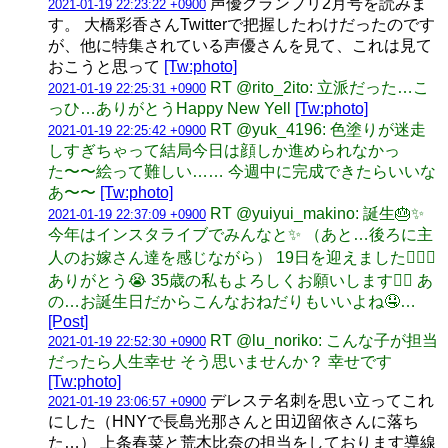
声優グランプリ2月号を読みま
2021-01-19 22:23:22 +0900
す。 大橋彩香さんTwitterで把握したわけだったのです
が、他に特集されている声優さんを見て、これは見て
おこうと思って
[Tw:photo]
RT @rito_2ito: 立派だった…こ
2021-01-19 22:25:31 +0900
っひ…ありがとうHappy New Yell
[Tw:photo]
RT @yuk_4196: 色塗りが迷走
2021-01-19 22:25:42 +0900
しすぎちゃって結局今日は顔しか進められなかっ
た〜〜絵って難しい…… 今週中に完成できたらいいな
あ〜〜
[Tw:photo]
RT @yuiyui_makino: 誕生🎂✨
2021-01-19 22:37:09 +0900
今年はインスタライブでみんなと✨ （あと…後ろに主
人のお嫁さん達を感じながら） 19日を迎えました🙇‍♀️✨
ありがとう😭 35歳の私もよろしくお願いします🏋️‍♀️ あ
の…お誕生日だからこんなおねだりもいいよね🤤…
[Post]
RT @lu_noriko: こんな子が担当
2021-01-19 22:52:30 +0900
だったら人生幸せ そう思いませんか？ 幸せです
[Tw:photo]
デレステ名刺を思い立ってこれ
2021-01-19 23:06:57 +0900
にした（HNYで長島光那さんと田辺留依さんに落ち
た…） 上条春菜と荒木比奈の担当をしております導線