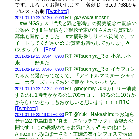
です。よろしくお願いします。 名刺ID：61c9f768b9 #
デレステ名刺
[Tw:photo]
RT @AyakaOhashi:
2021-01-19 23:07:30 +0900
「#WINGS」＆「#犬と猫と彩香」の発売記念生配信の
ご案内です‼️ 生配信をご視聴予定の皆さんから質問の
募集も開始しました！ #大橋彩香リリイベ質問 で、ツ
イートしてください🤲 ご質問お待ちしております🌟
(スタッフ)…
[Post]
RT @Tsuchiya_Rio: 小糸…小
2021-01-19 23:07:44 +0900
糸………好きだ…………。
RT @Tsuchiya_Rio: イヤフォン
2021-01-19 23:07:46 +0900
ちゃんと繋がってなくて、「アイドルマスター シャイ
ニーカラーズ」ってお外で響かせちゃったな。
RT @nojomiy: 300カロリー消費
2021-01-19 23:17:32 +0900
するのに1時間かかるのに700カロリー摂るのに10分か
からないのとってもおかしいと思います！！！🙋‍♀️💢
[Tw:photo]
RT @Yuki_Nakashim: ✨お知ら
2021-01-19 23:18:03 +0900
せ✨ 2/2 中島由貴写真集「スケッチブック」 表紙が公
開です！ この表紙めちゃお気に入り💕 その他にも、
Amazon・あにばーさる・主婦の友インフォスで表紙