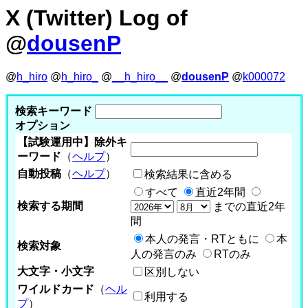
X (Twitter) Log of
@
dousenP
@
h_hiro
@
h_hiro_
@
__h_hiro__
@
dousenP
@
k000072
検索キーワード
オプション
【試験運用中】除外キ
ーワード
（
ヘルプ
）
自動投稿
（
ヘルプ
）
検索結果に含める
すべて
直近2年間
検索する期間
までの直近2年
間
本人の発言・RTともに
本
検索対象
人の発言のみ
RTのみ
大文字・小文字
区別しない
ワイルドカード
（
ヘル
利用する
プ
）