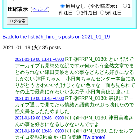
適用なし（全投稿表示）
1
圧縮表示
（
ヘルプ
）
件/1日
3件/1日
5件/1日
Back to the list
@h_hiro_'s posts on 2021_01_19
2021_01_19 (火): 35 posts
RT @FRPN_0130: という訳で
2021-01-19 00:13:41 +0900
アーカイブも見納めな訳ですが何かもう全然文章でま
とめられない津田美波さんの事をどんどん好きになる
しかない 津田ちゃん、小日向ちゃんセンター本当にあ
りがとう かわいいだけじゃない色々な一面も見られて
その上で最高にかわいい女の子 小日向美穂は強いよ
RT @FRPN_0130: 最後にアー
2021-01-19 00:13:45 +0900
カイブ通しで見てたら情緒と語彙力がぶっ壊れたので
怪文書をしたためました
RT @FRPN_0130: 津田美波さ
2021-01-19 00:13:46 +0900
んの事を好きになるしかないんですよ
RT @FRPN_0130: こひセルフ
2021-01-19 00:13:48 +0900
カイロ発熱2秒前 #小日向美穂
[Tw:photo]