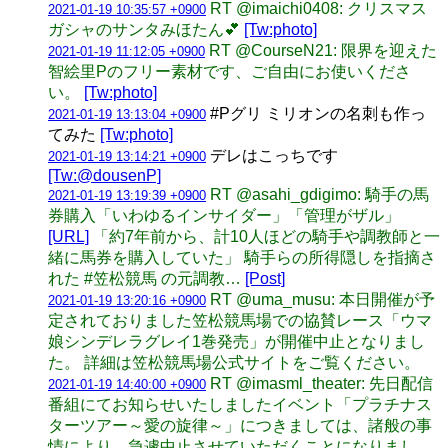
RT @imaichi0408: クリスマス
2021-01-19 10:35:57 +0900
ガシャのサンタみほたん💕
[Tw:photo]
RT @CourseN21: 限界を迎えた
2021-01-19 11:12:05 +0900
智絵里Pのフリー素材です、ご自由にお使いくださ
い。
[Tw:photo]
#Pグリ ミリオンの名刺も作っ
2021-01-19 13:13:04 +0900
てみた
[Tw:photo]
デレはこっちです
2021-01-19 13:14:21 +0900
[Tw:@dousenP]
RT @asahi_gdigimo: 騎手の馬
2021-01-19 13:19:39 +0900
券購入「いわゆるインサイダー」「管理がザル」
[URL]
「約7年前から、計10人ほどの騎手や調教師と一
緒に馬券を購入していた」 騎手らの所得隠しを指摘さ
れた #笠松競馬 の元調教…
[Post]
RT @uma_musu: 本日開催が予
2021-01-19 13:20:16 +0900
定されておりました笠松競馬場での協賛レース「ウマ
娘シンデレラグレイ1巻発売」が開催中止となりまし
た。 詳細は笠松競馬場公式サイトをご覧ください。
RT @imasml_theater: 先日配信
2021-01-19 14:40:00 +0900
番組にてお知らせいたしましたイベント「プラチナス
ターツアー～愛の旋律～」につきましては、諸般の事
情により、急遽中止させていただくことになりまし