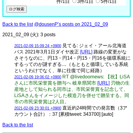
件/1日
3件/1日
5件/1日
Back to the list
@dousenP's posts on 2021_02_09
2021_02_09 (火): 3 posts
見てる: ジェイ・アール北海道
2021-02-09 15:09:24 +0900
バス 2021年3月1日ダイヤ改正
[URL]
路線の変更がな
さそうなのに、円13・円14・円15・円16を循環系統に
するってのが謎すぎる…（もともと循環している系統
というわけでなく、単に往復で同じ経路）
RT @livedoornews: 【祝】LiSA
2021-02-09 19:06:02 +0900
さんに市民栄誉賞を贈与へ 岐阜県関市
[URL]
刃物の生
産地として知られる同市は、市民栄誉賞を記念して、
LiSAさんをイメージした模造刀を併せて贈呈する。同
市の市民栄誉賞は2人目。
直近約24時間での発言数（3ア
2021-02-09 23:30:01 +0900
カウント合計）：37 [累積tweet: 343700] [auto]
Back to the list