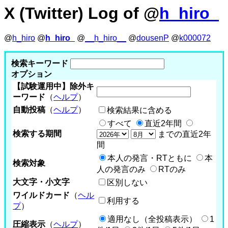
X (Twitter) Log of @
h_hiro_
@
h_hiro
@
h_hiro_
@
__h_hiro__
@
dousenP
@
k000072
検索キーワード
オプション
【試験運用中】除外キ
ーワード
（
ヘルプ
）
自動投稿
（
ヘルプ
）
検索結果に含める
すべて
直近2年間
検索する期間
までの直近2年
間
本人の発言・RTともに
本
検索対象
人の発言のみ
RTのみ
大文字・小文字
区別しない
ワイルドカード
（
ヘル
利用する
プ
）
適用なし（全投稿表示）
1
圧縮表示
（
ヘルプ
）