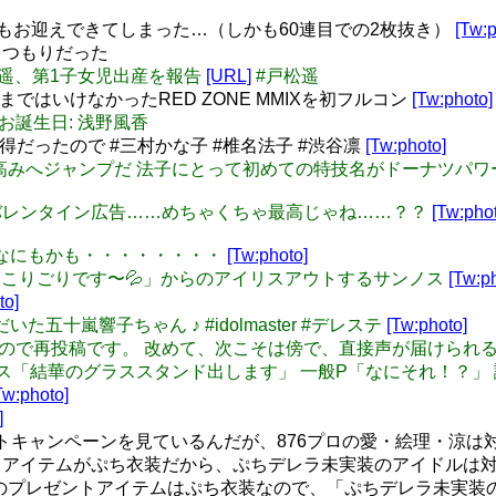
人ともお迎えできてしまった…（しかも60連目での2枚抜き）
[Tw:p
るつもりだった
優の戸松遥、第1子女児出産を報告
[URL]
#戸松遥
ではいけなかったRED ZONE MMIXを初フルコン
[Tw:photo]
 本日のお誕生日: 浅野風香
得だったので #三村かな子 #椎名法子 #渋谷凛
[Tw:photo]
パワーで高みへジャンプだ 法子にとって初めての特技名がドーナツパ
ゃんの…バレンタイン広告……めちゃくちゃ最高じゃね……？？
[Tw:pho
・・ なにもかも・・・・・・・・
[Tw:photo]
ホホ〜もうこりごりです〜💦」からのアイリスアウトするサンノス
[Tw:p
to]
依頼いただいた五十嵐響子ちゃん ♪ #idolmaster #デレステ
[Tw:photo]
く完成したので再投稿です。 改めて、次こそは傍で、直接声が届けら
: シャニマス「結華のグラススタンド出します」 一般P「なにそれ
Tw:photo]
]
レゼントキャンペーンを見ているんだが、876プロの愛・絵理・涼
アイテムがぷち衣装だから、ぷちデレラ未実装のアイドルは
、今回のプレゼントアイテムはぷち衣装なので、「ぷちデレラ未実