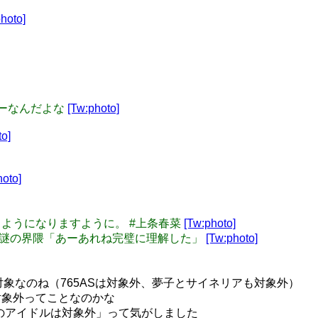
hoto]
ワーなんだよな
[Tw:photo]
to]
hoto]
れるようになりますように。 #上条春菜
[Tw:photo]
！？」 謎の界隈「あーあれね完璧に理解した」
[Tw:photo]
は対象なのね（765ASは対象外、夢子とサイネリアも対象外）
対象外ってことなのかな
装のアイドルは対象外」って気がしました