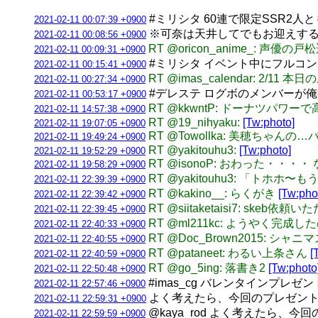
#ミリシタ 60連で限定SSR2
2021-02-11 00:07:39 +0900
※可奈は天井してでもお迎えす
2021-02-11 00:08:56 +0900
RT @oricon_anime_: 声
2021-02-11 00:09:31 +0900
#ミリシタ イベント中にフルコンま
2021-02-11 00:15:41 +0900
RT @imas_calendar: 2/11
2021-02-11 00:27:34 +0900
#デレステ ログボのメンバーが俺
2021-02-11 00:53:17 +0900
RT @kkwntP: ドーナツ
2021-02-11 14:57:38 +0900
RT @19_nihyaku:
[Tw:photo]
2021-02-11 19:07:05 +0900
RT @Towollka: 美穂ち
2021-02-11 19:49:24 +0900
RT @yakitouhu3:
[Tw:photo]
2021-02-11 19:52:29 +0900
RT @isonoP: おわった・・
2021-02-11 19:58:29 +0900
RT @yakitouhu3: 「ト
2021-02-11 22:39:39 +0900
RT @kakino__: らくがき
[Tw:pho
2021-02-11 22:39:42 +0900
RT @siitaketaisi7: skeb
2021-02-11 22:39:45 +0900
RT @ml211kc: ようや
2021-02-11 22:40:33 +0900
RT @Doc_Brown2015
2021-02-11 22:40:55 +0900
RT @pataneet: わるい上条さん
[
2021-02-11 22:40:59 +0900
RT @go_5ing: 落書き2
[Tw:photo
2021-02-11 22:50:48 +0900
#imas_cg バレンタインプ
2021-02-11 22:57:46 +0900
よく考えたら、今回のプレゼント
2021-02-11 22:59:31 +0900
@kaya_rod よく考えたら
2021-02-11 22:59:59 +0900