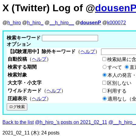
X (Twitter) Log of @
dousen
@
h_hiro
@
h_hiro_
@
__h_hiro__
@
dousenP
@
k000072
検索キーワード
オプション
【試験運用中】除外キーワード
（
ヘルプ
）
自動投稿
（
ヘルプ
）
検索結果に
検索する期間
すべて
直
検索対象
本人の発言・
大文字・小文字
区別しない
ワイルドカード
（
ヘルプ
）
利用する
圧縮表示
（
ヘルプ
）
適用なし（
Back to the list
@h_hiro_'s posts on 2021_02_11
@__h_hiro__
2021_02_11 (木): 24 posts