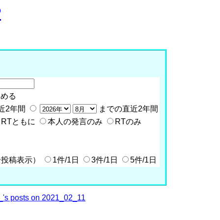
P
含める
近2年間
までの直近2年間
RTともに
本人の発言のみ
RTのみ
全投稿表示）
1件/1日
3件/1日
5件/1日
's posts on 2021_02_11