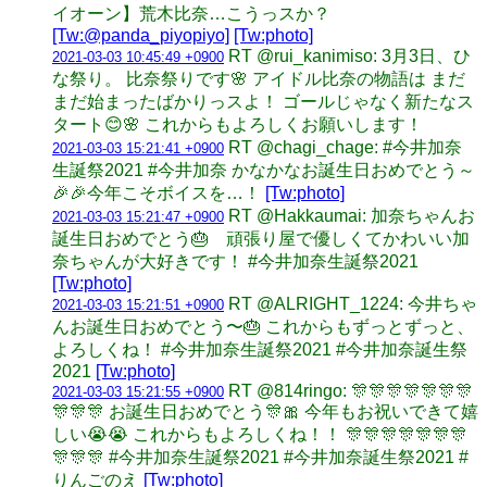
イオーン】荒木比奈…こうっスか？
[Tw:@panda_piyopiyo]
[Tw:photo]
RT @rui_kanimiso: 3月3日、ひ
2021-03-03 10:45:49 +0900
な祭り。 比奈祭りです🌸 アイドル比奈の物語は まだ
まだ始まったばかりっスよ！ ゴールじゃなく新たなス
タート😊🌸 これからもよろしくお願いします！
RT @chagi_chage: #今井加奈
2021-03-03 15:21:41 +0900
生誕祭2021 #今井加奈 かなかなお誕生日おめでとう～
🎉🎉今年こそボイスを…！
[Tw:photo]
RT @Hakkaumai: 加奈ちゃんお
2021-03-03 15:21:47 +0900
誕生日おめでとう🎂 頑張り屋で優しくてかわいい加
奈ちゃんが大好きです！ #今井加奈生誕祭2021
[Tw:photo]
RT @ALRIGHT_1224: 今井ちゃ
2021-03-03 15:21:51 +0900
んお誕生日おめでとう〜🎂 これからもずっとずっと、
よろしくね！ #今井加奈生誕祭2021 #今井加奈誕生祭
2021
[Tw:photo]
RT @814ringo: 🎊🎊🎊🎊🎊🎊🎊
2021-03-03 15:21:55 +0900
🎊🎊🎊 お誕生日おめでとう🎊🎀 今年もお祝いできて嬉
しい😭😭 これからもよろしくね！！ 🎊🎊🎊🎊🎊🎊🎊
🎊🎊🎊 #今井加奈生誕祭2021 #今井加奈誕生祭2021 #
りんごのえ
[Tw:photo]