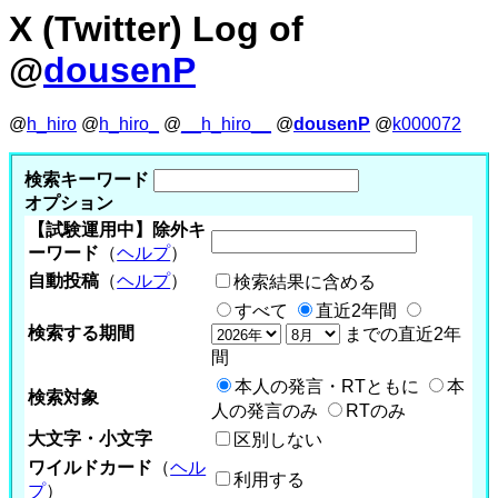
X (Twitter) Log of
@
dousenP
@
h_hiro
@
h_hiro_
@
__h_hiro__
@
dousenP
@
k000072
検索キーワード
オプション
【試験運用中】除外キ
ーワード
（
ヘルプ
）
自動投稿
（
ヘルプ
）
検索結果に含める
すべて
直近2年間
検索する期間
までの直近2年
間
本人の発言・RTともに
本
検索対象
人の発言のみ
RTのみ
大文字・小文字
区別しない
ワイルドカード
（
ヘル
利用する
プ
）