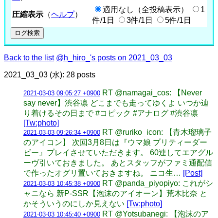
適用なし（全投稿表示）
1
圧縮表示
（
ヘルプ
）
件/1日
3件/1日
5件/1日
Back to the list
@h_hiro_'s posts on 2021_03_03
2021_03_03 (水): 28 posts
RT @namagai_cos: 【Never
2021-03-03 09:05:27 +0900
say never】渋谷凛 どこまでも走ってゆくよ いつか辿
り着けるその日まで #コピック #アナログ #渋谷凛
[Tw:photo]
RT @ruriko_icon: 【青木瑠璃子
2021-03-03 09:26:34 +0900
のアイコン】 次回3月8日は『ウマ娘 プリティーダー
ビー』プレイさせていただきます。 60連してエアグル
ーヴ引いておきました。 あとスタッフがファミ通配信
で作ったオグリ置いておきますね。 ニコ生…
[Post]
RT @panda_piyopiyo: これがシ
2021-03-03 10:45:38 +0900
ャニなら 新P-SSR【泡沫のアイオーン】荒木比奈 と
かそういうのにしか見えない
[Tw:photo]
RT @Yotsubanegi: 【泡沫のア
2021-03-03 10:45:40 +0900