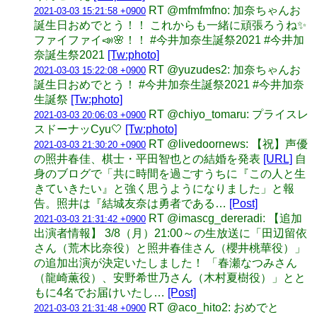
RT @mfmfmfno: 加奈ちゃんお
2021-03-03 15:21:58 +0900
誕生日おめでとう！！ これからも一緒に頑張ろうね✨
ファイファイ📣🌸！！ #今井加奈生誕祭2021 #今井加
奈誕生祭2021
[Tw:photo]
RT @yuzudes2: 加奈ちゃんお
2021-03-03 15:22:08 +0900
誕生日おめでとう！ #今井加奈生誕祭2021 #今井加奈
生誕祭
[Tw:photo]
RT @chiyo_tomaru: プライスレ
2021-03-03 20:06:03 +0900
スドーナッCyu🤍
[Tw:photo]
RT @livedoornews: 【祝】声優
2021-03-03 21:30:20 +0900
の照井春佳、棋士・平田智也との結婚を発表
[URL]
自
身のブログで「共に時間を過ごすうちに『この人と生
きていきたい』と強く思うようになりました」と報
告。照井は『結城友奈は勇者である…
[Post]
RT @imascg_dereradi: 【追加
2021-03-03 21:31:42 +0900
出演者情報】 3/8（月）21:00～の生放送に「田辺留依
さん（荒木比奈役）と照井春佳さん（櫻井桃華役）」
の追加出演が決定いたしました！ 「春瀬なつみさん
（龍崎薫役）、安野希世乃さん（木村夏樹役）」とと
もに4名でお届けいたし…
[Post]
RT @aco_hito2: おめでと
2021-03-03 21:31:48 +0900