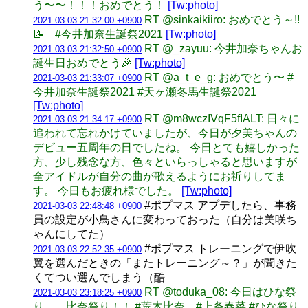
う〜〜！！！おめでとう！
[Tw:photo]
RT @sinkaikiiro: おめでとう～!!
2021-03-03 21:32:00 +0900
📝 #今井加奈生誕祭2021
[Tw:photo]
RT @_zayuu: 今井加奈ちゃんお
2021-03-03 21:32:50 +0900
誕生日おめでとう🎉
[Tw:photo]
RT @a_t_e_g: おめでとう〜 #
2021-03-03 21:33:07 +0900
今井加奈生誕祭2021 #天ヶ瀬冬馬生誕祭2021
[Tw:photo]
RT @m8wczIVqF5fIALT: 日々に
2021-03-03 21:34:17 +0900
追われて忘れかけていましたが、今日が夕美ちゃんの
デビュー五周年の日でしたね。 今日とても嬉しかった
方、少し残念な方、色々といらっしゃると思いますが
全アイドルが自分の曲が歌えるようにお祈りしてま
す。 今日もお疲れ様でした。
[Tw:photo]
#ポプマス アプデしたら、事務
2021-03-03 22:48:48 +0900
員の設定が小鳥さんに変わっておった（自分は美咲ち
ゃんにしてた）
#ポプマス トレーニングで伊吹
2021-03-03 22:52:35 +0900
翼を選んだときの「またトレーニング～？」が聞きた
くてつい選んでしまう（酷
RT @toduka_08: 今日はひな祭
2021-03-03 23:18:25 +0900
り……比奈祭り！！ #荒木比奈 #上条春菜 #ひな祭り