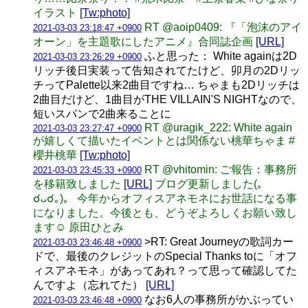
イラスト
[Tw:photo]
RT @aoip0409: 『「泡沫のアイ
2021-03-03 23:18:47 +0900
オーン」を主題歌にしたアニメ』合同誌企画
[URL]
ふと思った： White againは2D
2021-03-03 23:26:29 +0900
リッチ後日実装って告知されてたけど、卯月の2Dリッ
チってPalette以来2曲目ですね… ちゃまも2Dリッチは
2曲目だけど、1曲目がTHE VILLAIN'S NIGHTなので、
短いスパンで2曲来ることに
RT @uragik_222: White again
2021-03-03 23:27:47 +0900
が嬉しくて描いたイベントとは関係ない桃華ちゃま #
櫻井桃華
[Tw:photo]
RT @vhitomin: ご報告：事務所
2021-03-03 23:45:33 +0900
を移籍致しました
[URL]
ブログ更新しました(｡
☌ᴗ☌｡)。 今年からオフィスアネモネにお世話になる事
になりました。今後とも、どうぞよろしくお願い致し
ます☺️ 原田ひとみ
>RT: Great Journeyの歌詞カー
2021-03-03 23:46:48 +0900
ドで、最後のクレジットのSpecial Thanks toに「オフ
ィスアネモネ」があってあれ？って思って確認してた
んですよ（忘れてた）
[URL]
なお6人の事務所がかぶってい
2021-03-03 23:46:48 +0900