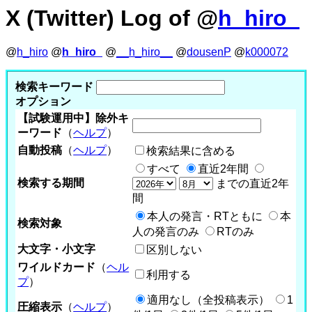
X (Twitter) Log of @
h_hiro_
@
h_hiro
@
h_hiro_
@
__h_hiro__
@
dousenP
@
k000072
検索キーワード
オプション
【試験運用中】除外キ
ーワード
（
ヘルプ
）
自動投稿
（
ヘルプ
）
検索結果に含める
すべて
直近2年間
検索する期間
までの直近2年
間
本人の発言・RTともに
本
検索対象
人の発言のみ
RTのみ
大文字・小文字
区別しない
ワイルドカード
（
ヘル
利用する
プ
）
適用なし（全投稿表示）
1
圧縮表示
（
ヘルプ
）