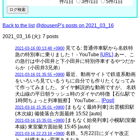
件/1日
3件/1日
5件/1日
Back to the list
@dousenP's posts on 2021_03_16
2021_03_16 (火): 7 posts
見てる: 普通停車駅から名鉄特
2021-03-16 00:13:48 +0900
急の特別車に乗りました！ - YouTube
[URL]
あー、こ
の急行は中小田井と下小田井に特別停車するやつだか
らか（小田井3兄弟）
最近、動画サイトで鉄道系動画
2021-03-16 01:35:55 +0900
をいろいろ見ているうちに自分でも作りたくなってみ
て作ってみました。ダイヤ解説的な動画ですが。 名鉄
犬山線の平日朝ラッシュ時のダイヤの特徴【石仏駅で
1時間ちょっと列車観察】 YouTube:…
[Post]
[まもなく最終列車] 出雲横田駅
2021-03-16 15:35:01 +0900
(木次線) 備後落合方面最終 15:52 [auto]
[まもなく始発列車] 小幌駅(室蘭
2021-03-16 15:35:01 +0900
本線) 東室蘭方面始発 15:45 [auto]
名鉄、5月22日にダイヤ改正
2021-03-16 22:23:18 +0900
と。結構大きい変更あるなあ