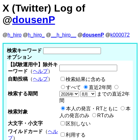
X (Twitter) Log of
@
dousenP
@
h_hiro
@
h_hiro_
@
__h_hiro__
@
dousenP
@
k000072
検索キーワード
オプション
【試験運用中】除外キ
ーワード
（
ヘルプ
）
自動投稿
（
ヘルプ
）
検索結果に含める
すべて
直近2年間
検索する期間
までの直近2年
間
本人の発言・RTともに
本
検索対象
人の発言のみ
RTのみ
大文字・小文字
区別しない
ワイルドカード
（
ヘル
利用する
プ
）