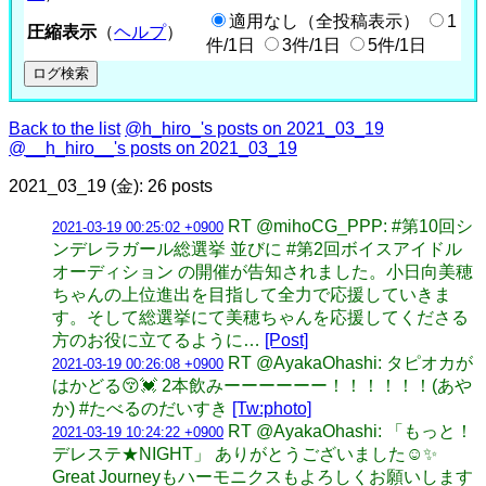
適用なし（全投稿表示）
1
圧縮表示
（
ヘルプ
）
件/1日
3件/1日
5件/1日
Back to the list
@h_hiro_'s posts on 2021_03_19
@__h_hiro__'s posts on 2021_03_19
2021_03_19 (金): 26 posts
RT @mihoCG_PPP: #第10回シ
2021-03-19 00:25:02 +0900
ンデレラガール総選挙 並びに #第2回ボイスアイドル
オーディション の開催が告知されました。小日向美穂
ちゃんの上位進出を目指して全力で応援していきま
す。そして総選挙にて美穂ちゃんを応援してくださる
方のお役に立てるように…
[Post]
RT @AyakaOhashi: タピオカが
2021-03-19 00:26:08 +0900
はかどる😚💓 2本飲みーーーーーー！！！！！！(あや
か) #たべるのだいすき
[Tw:photo]
RT @AyakaOhashi: 「もっと！
2021-03-19 10:24:22 +0900
デレステ★NIGHT」 ありがとうございました☺️✨
Great Journeyもハーモニクスもよろしくお願いします