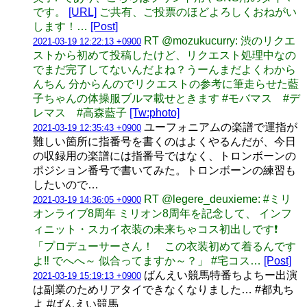
です。
[URL]
ご共有、ご投票のほどよろしくおねがい
します！…
[Post]
RT @mozukucurry: 渋のリクエ
2021-03-19 12:22:13 +0900
ストから初めて投稿したけど、リクエスト処理中なの
でまだ完了してないんだよね？うーんまだよくわから
んちん 分からんのでリクエストの参考に筆走らせた藍
子ちゃんの体操服ブルマ載せときます #モバマス #デ
レマス #高森藍子
[Tw:photo]
ユーフォニアムの楽譜で運指が
2021-03-19 12:35:43 +0900
難しい箇所に指番号を書くのはよくやるんだが、今日
の収録用の楽譜には指番号ではなく、トロンボーンの
ポジション番号で書いてみた。トロンボーンの練習も
したいので…
RT @legere_deuxieme: #ミリ
2021-03-19 14:36:05 +0900
オンライブ8周年 ミリオン8周年を記念して、 インフ
ィニット・スカイ衣装の未来ちゃコス初出しです❗
「プロデューサーさん！ この衣装初めて着るんです
よ‼️ でへへ～ 似合ってますか～？」 #宅コス…
[Post]
ばんえい競馬特番ちよちー出演
2021-03-19 15:19:13 +0900
は副業のためリアタイできなくなりました… #都丸ち
よ #ばんえい競馬