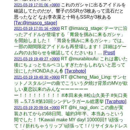
これのガシャに出るアイドルを
2021-03-19 17:01:06 +0900
確認してたのだが、響子のSSRが3枚あって流石だと
思ったなど なお李衣菜と十時もSSRが3枚ある
[Tw:@imascg_stage]
RT @imascg_stage: テーマに沿
2021-03-19 17:01:16 +0900
ったアイドルが登場する「胃袋を掴みに来るガシャ」
を開始しました！ 「胃袋を掴みに来るガシャ」では、
一部の期間限定アイドルも再登場します！ 詳細はゲー
ム内のお知らせを確認してくださいね！…
[Post]
RT @murabitoufu: これは書いた
2021-03-19 19:49:27 +0900
後にちょっとモルペコしすぎたかもしれないと思って
没にしたHONDAさん👮
[Tw:photo]
RT @Cheng_Mao_Ling: サンセ
2021-03-19 19:49:30 +0900
ットノスタルジーの曲でこういう夕焼け背景のMVが欲
しい夏恋以来のみんなーーーーーー
ー！！！！！！！！！ #本田未央 #松山久美子 #矢口美
羽 ←5.7.5 #第10回シンデレラガール総選挙
[Tw:photo]
RT @hi_ragi_don: この曲が実
2021-03-19 20:09:04 +0900
装されてからの68日間、嘘約3年半、本当あっという
間でした！ †Kawaii make MY day! 10000回† \頑張っ
て！/ 折れちゃうリップ \頑張って！/ リサイタルドレス