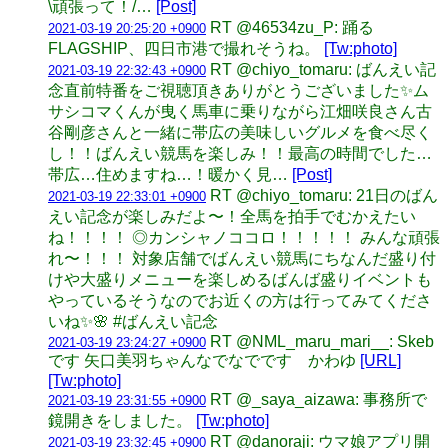
\頑張って！/…
[Post]
RT @46534zu_P: 踊る
2021-03-19 20:25:20 +0900
FLAGSHIP、四日市港で撮れそうね。
[Tw:photo]
RT @chiyo_tomaru: ばんえい記
2021-03-19 22:32:43 +0900
念直前特番をご視聴頂きありがとうございました✨ム
サシコマくんが曳く馬車に乗りながら江畑咲良さん古
谷剛彦さんと一緒に帯広の美味しいグルメを食べ尽く
し！！ばんえい競馬を楽しみ！！最高の時間でした…
帯広…住めますね…！暖かく見…
[Post]
RT @chiyo_tomaru: 21日のばん
2021-03-19 22:33:01 +0900
えい記念が楽しみだよ〜！全馬を拍手でむかえたい
ね！！！！ ◎カンシャノココロ！！！！！ みんな頑張
れ〜！！！ 対象店舗でばんえい競馬にちなんだ盛り付
けや大盛りメニューを楽しめるばんば盛りイベントも
やっているそうなのでお近くの方は行ってみてくださ
いね✨🌸 #ばんえい記念
RT @NML_maru_mari__: Skeb
2021-03-19 23:24:27 +0900
です 矢口美羽ちゃんなでなでです かわゆ
[URL]
[Tw:photo]
RT @_saya_aizawa: 事務所で
2021-03-19 23:31:55 +0900
鏡開きをしました。
[Tw:photo]
RT @danoraji: ウマ娘アプリ開
2021-03-19 23:32:45 +0900