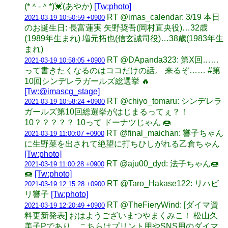
(*＾-＾*)💓(あやか)
[Tw:photo]
RT @imas_calendar: 3/19 本日
2021-03-19 10:50:59 +0900
のお誕生日: 長富蓮実 矢野奨吾(岡村直央役)…32歳
(1989年生まれ) 増元拓也(信玄誠司役)…38歳(1983年生
まれ)
RT @DApanda323: 第Ⅹ回……
2021-03-19 10:58:05 +0900
って書きたくなるのはココだけの話。 来るぞ…… #第
10回シンデレラガールズ総選挙 🔥
[Tw:@imascg_stage]
RT @chiyo_tomaru: シンデレラ
2021-03-19 10:58:24 +0900
ガールズ第10回総選挙がはじまるってぇ？！
10？？？？？ 10って ドーナツじゃん 🍩
RT @final_maichan: 響子ちゃん
2021-03-19 11:00:07 +0900
に生野菜を出されて絶望に打ちひしがれる乙倉ちゃん
[Tw:photo]
RT @aju00_dyd: 法子ちゃん🍩
2021-03-19 11:00:28 +0900
🍩
[Tw:photo]
RT @Taro_Hakase122: リハビ
2021-03-19 12:15:28 +0900
リ響子
[Tw:photo]
RT @TheFieryWind: [ダイマ資
2021-03-19 12:20:49 +0900
料更新発表] おはようございまつやまくみこ！ 松山久
美子Pであり、こちらはプリント用やSNS用のダイマ