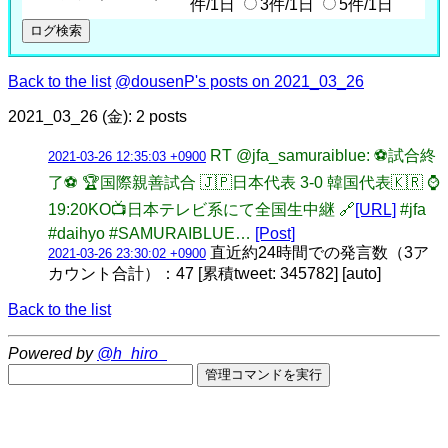
件/1日
3件/1日
5件/1日
Back to the list
@dousenP's posts on 2021_03_26
2021_03_26 (金): 2 posts
RT @jfa_samuraiblue: ⚽️試合終
2021-03-26 12:35:03 +0900
了⚽️ 🏆国際親善試合 🇯🇵日本代表 3-0 韓国代表🇰🇷 ⌚
19:20KO📺日本テレビ系にて全国生中継 🔗
[URL]
#jfa
#daihyo #SAMURAIBLUE…
[Post]
直近約24時間での発言数（3ア
2021-03-26 23:30:02 +0900
カウント合計）：47 [累積tweet: 345782] [auto]
Back to the list
Powered by
@h_hiro_