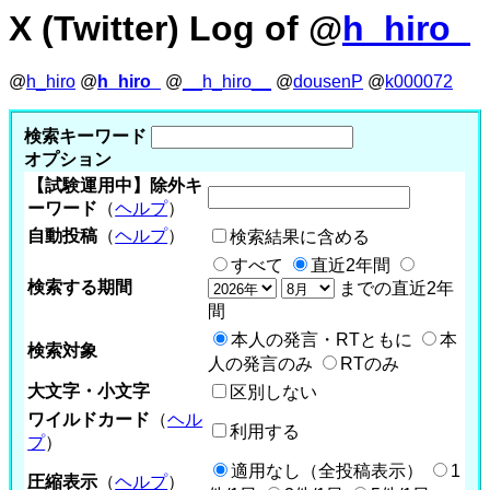
X (Twitter) Log of @
h_hiro_
@
h_hiro
@
h_hiro_
@
__h_hiro__
@
dousenP
@
k000072
検索キーワード
オプション
【試験運用中】除外キ
ーワード
（
ヘルプ
）
自動投稿
（
ヘルプ
）
検索結果に含める
すべて
直近2年間
検索する期間
までの直近2年
間
本人の発言・RTともに
本
検索対象
人の発言のみ
RTのみ
大文字・小文字
区別しない
ワイルドカード
（
ヘル
利用する
プ
）
適用なし（全投稿表示）
1
圧縮表示
（
ヘルプ
）