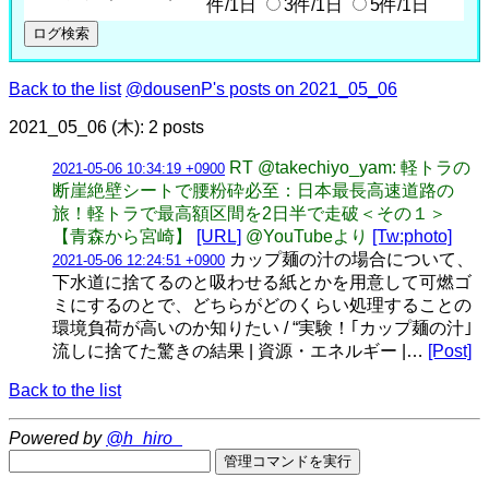
件/1日
3件/1日
5件/1日
Back to the list
@dousenP's posts on 2021_05_06
2021_05_06 (木): 2 posts
RT @takechiyo_yam: 軽トラの
2021-05-06 10:34:19 +0900
断崖絶壁シートで腰粉砕必至：日本最長高速道路の
旅！軽トラで最高額区間を2日半で走破＜その１＞
【青森から宮崎】
[URL]
@YouTubeより
[Tw:photo]
カップ麺の汁の場合について、
2021-05-06 12:24:51 +0900
下水道に捨てるのと吸わせる紙とかを用意して可燃ゴ
ミにするのとで、どちらがどのくらい処理することの
環境負荷が高いのか知りたい / “実験！｢カップ麺の汁｣
流しに捨てた驚きの結果 | 資源・エネルギー |…
[Post]
Back to the list
Powered by
@h_hiro_