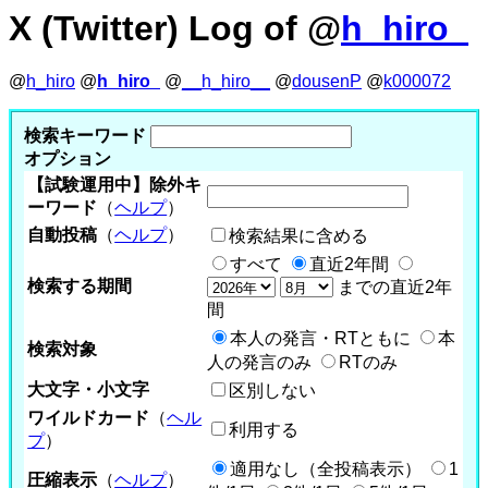
X (Twitter) Log of @
h_hiro_
@
h_hiro
@
h_hiro_
@
__h_hiro__
@
dousenP
@
k000072
検索キーワード
オプション
【試験運用中】除外キ
ーワード
（
ヘルプ
）
自動投稿
（
ヘルプ
）
検索結果に含める
すべて
直近2年間
検索する期間
までの直近2年
間
本人の発言・RTともに
本
検索対象
人の発言のみ
RTのみ
大文字・小文字
区別しない
ワイルドカード
（
ヘル
利用する
プ
）
適用なし（全投稿表示）
1
圧縮表示
（
ヘルプ
）