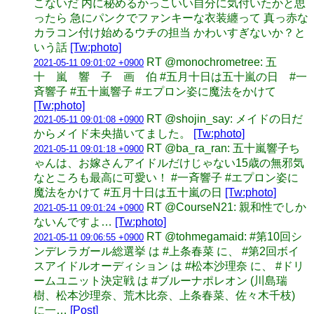
こないだ 内に秘めるかっこいい自分に気付いたかと思
ったら 急にパンクでファンキーな衣装纏って 真っ赤な
カラコン付け始めるウチの担当 かわいすぎないか？と
いう話
[Tw:photo]
RT @monochrometree: 五
2021-05-11 09:01:02 +0900
十 嵐 響 子 画 伯 #五月十日は五十嵐の日 #一
斉響子 #五十嵐響子 #エプロン姿に魔法をかけて
[Tw:photo]
RT @shojin_say: メイドの日だ
2021-05-11 09:01:08 +0900
からメイド未央描いてました。
[Tw:photo]
RT @ba_ra_ran: 五十嵐響子ち
2021-05-11 09:01:18 +0900
ゃんは、お嫁さんアイドルだけじゃない15歳の無邪気
なところも最高に可愛い！ #一斉響子 #エプロン姿に
魔法をかけて #五月十日は五十嵐の日
[Tw:photo]
RT @CourseN21: 親和性でしか
2021-05-11 09:01:24 +0900
ないんですよ…
[Tw:photo]
RT @tohmegamaid: #第10回シ
2021-05-11 09:06:55 +0900
ンデレラガール総選挙 は #上条春菜 に、 #第2回ボイ
スアイドルオーディション は #松本沙理奈 に、 #ドリ
ームユニット決定戦 は #ブルーナポレオン (川島瑞
樹、松本沙理奈、荒木比奈、上条春菜、佐々木千枝)
に一…
[Post]