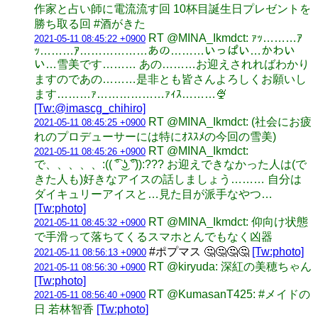
作家と占い師に電流流す回 10杯目誕生日プレゼントを
勝ち取る回 #酒がきた
RT @MINA_Ikmdct: ｧｯ………ｱ
2021-05-11 08:45:22 +0900
ｯ………ｱ………………あの………いっぱい…かわい
い…雪美です……… あの………お迎えされればわかり
ますのであの………是非とも皆さんよろしくお願いし
ます………ｧ………………ｧｨｽ………🍨
[Tw:@imascg_chihiro]
RT @MINA_Ikmdct: (社会にお疲
2021-05-11 08:45:25 +0900
れのプロデューサーには特にｵｽｽﾒの今回の雪美)
RT @MINA_Ikmdct:
2021-05-11 08:45:26 +0900
で、、、、、:(( ͡° ͜ʖ ͡°)):??? お迎えできなかった人は(で
きた人も)好きなアイスの話しましょう……… 自分は
ダイキュリーアイスと…見た目が派手なやつ…
[Tw:photo]
RT @MINA_Ikmdct: 仰向け状態
2021-05-11 08:45:32 +0900
で手滑って落ちてくるスマホとんでもなく凶器
#ポプマス 🤔🤔🤔🤔
[Tw:photo]
2021-05-11 08:56:13 +0900
RT @kiryuda: 深紅の美穂ちゃん
2021-05-11 08:56:30 +0900
[Tw:photo]
RT @KumasanT425: #メイドの
2021-05-11 08:56:40 +0900
日 若林智香
[Tw:photo]