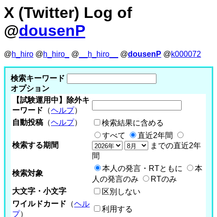
X (Twitter) Log of
@
dousenP
@
h_hiro
@
h_hiro_
@
__h_hiro__
@
dousenP
@
k000072
検索キーワード
オプション
【試験運用中】除外キ
ーワード
（
ヘルプ
）
自動投稿
（
ヘルプ
）
検索結果に含める
すべて
直近2年間
検索する期間
までの直近2年
間
本人の発言・RTともに
本
検索対象
人の発言のみ
RTのみ
大文字・小文字
区別しない
ワイルドカード
（
ヘル
利用する
プ
）