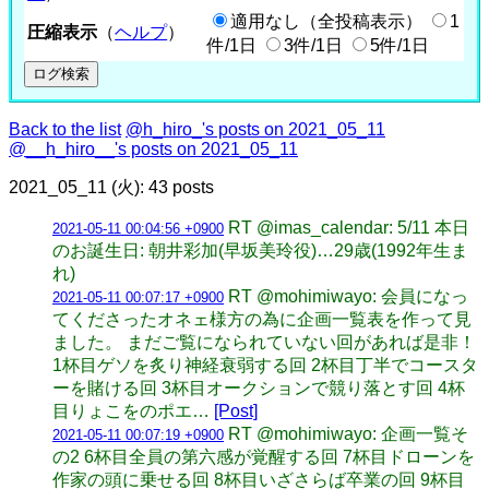
適用なし（全投稿表示）
1
圧縮表示
（
ヘルプ
）
件/1日
3件/1日
5件/1日
Back to the list
@h_hiro_'s posts on 2021_05_11
@__h_hiro__'s posts on 2021_05_11
2021_05_11 (火): 43 posts
RT @imas_calendar: 5/11 本日
2021-05-11 00:04:56 +0900
のお誕生日: 朝井彩加(早坂美玲役)…29歳(1992年生ま
れ)
RT @mohimiwayo: 会員になっ
2021-05-11 00:07:17 +0900
てくださったオネェ様方の為に企画一覧表を作って見
ました。 まだご覧になられていない回があれば是非！
1杯目ゲソを炙り神経衰弱する回 2杯目丁半でコースタ
ーを賭ける回 3杯目オークションで競り落とす回 4杯
目りょこをのポエ…
[Post]
RT @mohimiwayo: 企画一覧そ
2021-05-11 00:07:19 +0900
の2 6杯目全員の第六感が覚醒する回 7杯目ドローンを
作家の頭に乗せる回 8杯目いざさらば卒業の回 9杯目