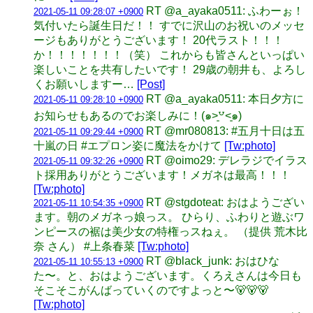
RT @a_ayaka0511: ふわーぉ！
2021-05-11 09:28:07 +0900
気付いたら誕生日だ！！ すでに沢山のお祝いのメッセ
ージもありがとうございます！ 20代ラスト！！！
か！！！！！！！（笑） これからも皆さんといっぱい
楽しいことを共有したいです！ 29歳の朝井も、よろし
くお願いしますー…
[Post]
RT @a_ayaka0511: 本日夕方に
2021-05-11 09:28:10 +0900
お知らせもあるのでお楽しみに！(๑˃͈꒵˂͈๑)
RT @mr080813: #五月十日は五
2021-05-11 09:29:44 +0900
十嵐の日 #エプロン姿に魔法をかけて
[Tw:photo]
RT @oimo29: デレラジでイラス
2021-05-11 09:32:26 +0900
ト採用ありがとうございます！メガネは最高！！！
[Tw:photo]
RT @stgdoteat: おはようござい
2021-05-11 10:54:35 +0900
ます。朝のメガネっ娘っス。 ひらり、ふわりと遊ぶワ
ンピースの裾は美少女の特権っスねぇ。 （提供 荒木比
奈 さん） #上条春菜
[Tw:photo]
RT @black_junk: おはひな
2021-05-11 10:55:13 +0900
た〜。と、おはようございます。くろえさんは今日も
そこそこがんばっていくのですよっと〜🐻🐻🐻
[Tw:photo]