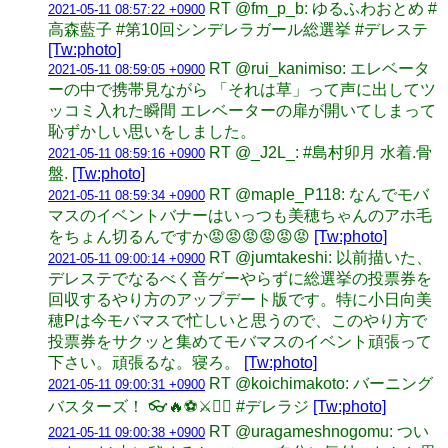
RT @fm_p_b: ゆるふわおとめ #
2021-05-11 08:57:22 +0900
高森藍子 #第10回シンデレラガール総選挙 #デレステ
[Tw:photo]
RT @rui_kanimiso: エレベータ
2021-05-11 08:59:05 +0900
ーの中で携帯見ながら 「それは草」って声に出してツ
ッコミ入れた瞬間 エレベーターの扉が開いてしまって
恥ずかしい思いをしました。
RT @_J2L_: #島村卯月 水着.骨
2021-05-11 08:59:16 +0900
盤.
[Tw:photo]
RT @maple_P118: なんでモバ
2021-05-11 08:59:34 +0900
マスのイベントバナーはいっつも美穂ちゃんのアホ毛
をちょん切るんですか😡😡😡😡😡😡
[Tw:photo]
RT @jumtakeshi: 以前描いた、
2021-05-11 09:00:14 +0900
デレステでなるべく音ゲーやらずに総選挙の投票券を
回収するやり方のアップデート版です。特に小日向美
穂Pは今モバマスで忙しいと思うので、このやり方で
投票券をサクッと集めてモバマスのイベント頑張って
下さい。頑張るな。寝ろ。
[Tw:photo]
RT @koichimakoto: バーニング
2021-05-11 09:00:31 +0900
バスターズ！ 👓🔥⚽️⚔👮‍♀️ #デレラジ
[Tw:photo]
RT @uragameshnogomu: つい
2021-05-11 09:00:38 +0900