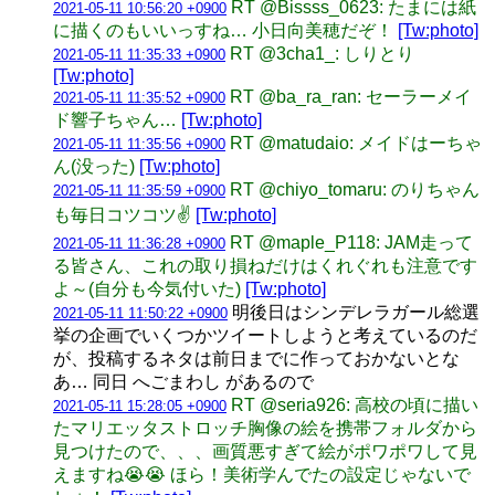
RT @Bissss_0623: たまには紙
2021-05-11 10:56:20 +0900
に描くのもいいっすね… 小日向美穂だぞ！
[Tw:photo]
RT @3cha1_: しりとり
2021-05-11 11:35:33 +0900
[Tw:photo]
RT @ba_ra_ran: セーラーメイ
2021-05-11 11:35:52 +0900
ド響子ちゃん…
[Tw:photo]
RT @matudaio: メイドはーちゃ
2021-05-11 11:35:56 +0900
ん(没った)
[Tw:photo]
RT @chiyo_tomaru: のりちゃん
2021-05-11 11:35:59 +0900
も毎日コツコツ✌️
[Tw:photo]
RT @maple_P118: JAM走って
2021-05-11 11:36:28 +0900
る皆さん、これの取り損ねだけはくれぐれも注意です
よ～(自分も今気付いた)
[Tw:photo]
明後日はシンデレラガール総選
2021-05-11 11:50:22 +0900
挙の企画でいくつかツイートしようと考えているのだ
が、投稿するネタは前日までに作っておかないとな
あ… 同日 へごまわし があるので
RT @seria926: 高校の頃に描い
2021-05-11 15:28:05 +0900
たマリエッタストロッチ胸像の絵を携帯フォルダから
見つけたので、、、画質悪すぎて絵がポワポワして見
えますね😭😭 ほら！美術学んでたの設定じゃないで