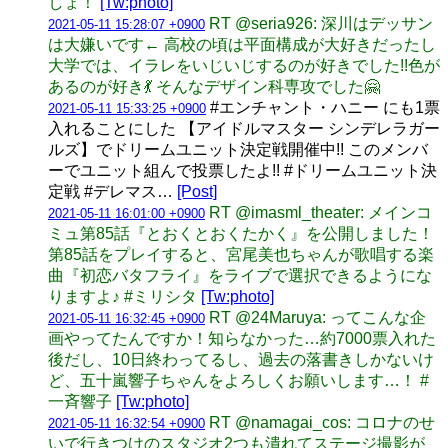
しょ！
[Tw:photo]
RT @seria926: 深川はデッサン
2021-05-11 15:28:07 +0900
は大嫌いです← 高校の頃は平面構成が大好きだったし
大学では、イラレをいじいじするのが好きでした!!色が
あるのが好き💃 そんなデザイン科専攻でした🤗
#エンチャント・ハニー にも1票
2021-05-11 15:33:25 +0900
入れることにした 【アイドルマスター シンデレラガー
ルズ】でドリームユニット決定戦開催中!! このメンバ
ーでユニット組んで投票したよ!! #ドリームユニット決
定戦 #デレマス…
[Post]
RT @imasml_theater: メインコ
2021-05-11 16:01:00 +0900
ミュ第85話『とおくとおくたかく』を公開しました！
第85話をプレイすると、宮尾美也ちゃんが歌唱する楽
曲『初恋バタフライ』をライブで選択できるようにな
りますよ♪ #ミリシタ
[Tw:photo]
RT @24Maruya: ってこんな企
2021-05-11 16:32:45 +0900
画やってたんですか！知らなかった…約7000票入れた
後だし、10日終わってるし、過去の落書きしかないけ
ど、五十嵐響子ちゃんをよろしくお願いします…！ #
一斉響子
[Tw:photo]
RT @namagai_cos: コロナのせ
2021-05-11 16:32:54 +0900
いで行きつけのスタジオ2つも潰れてステージ撮影が