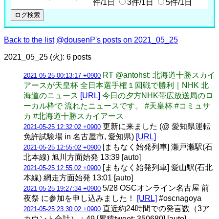
件/1日
3件/1日
5件/1日
Back to the list
@dousenP's posts on 2021_05_25
2021_05_25 (火): 6 posts
RT @antohst: 北海道十勝スカイ
2021-05-25 00:13:17 +0900
アースが天皇杯 全日本選手権１回戦で勝利｜NHK 北
海道のニュース
[URL]
今日の夕方NHK帯広放送局のロ
ーカル枠で 流れたニュースです。 #天皇杯 #コミュサ
カ #北海道十勝スカイアース
更新に来ました (@ 愛知県運転
2021-05-25 12:32:02 +0900
免許試験場 in 名古屋市, 愛知県)
[URL]
[まもなく始発列車] 瀬戸瀬駅(石
2021-05-25 12:55:02 +0900
北本線) 旭川方面始発 13:39 [auto]
[まもなく始発列車] 愛山駅(石北
2021-05-25 12:55:02 +0900
本線) 網走方面始発 13:01 [auto]
5/28 OSCオンライン名古屋 前
2021-05-25 19:27:34 +0900
夜祭 に参加を申し込みました！
[URL]
#oscnagoya
直近約24時間での発言数（3ア
2021-05-25 23:30:02 +0900
カウント合計）：49 [累積tweet: 350680] [auto]