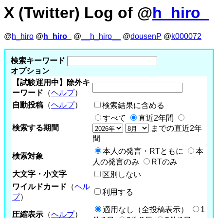
X (Twitter) Log of @
h_hiro_
@
h_hiro
@
h_hiro_
@
__h_hiro__
@
dousenP
@
k000072
検索キーワード
オプション
【試験運用中】除外キ
ーワード
（
ヘルプ
）
自動投稿
（
ヘルプ
）
検索結果に含める
すべて
直近2年間
検索する期間
までの直近2年
間
本人の発言・RTともに
本
検索対象
人の発言のみ
RTのみ
大文字・小文字
区別しない
ワイルドカード
（
ヘル
利用する
プ
）
適用なし（全投稿表示）
1
圧縮表示
（
ヘルプ
）