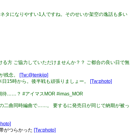
ところでネタになりやすい1人ですね。そのせいか架空の逸話も多い
せて頂ける方 ご協力していただけませんか？？ ご都合の良い日で無
のが残念。
[Tw:@tenkijp]
 後半戦は本日15時から。後半戦も頑張りましょー。
[Tw:photo]
……？ #アイマスMOR #imas_MOR
のように』の二曲同時編曲で……。 要するに発売日が同じで納期が被っ
hoto]
地帯がつらかった
[Tw:photo]