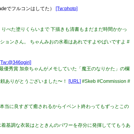
radeでフルコンはしてた）
[Tw:photo]
erでざっくりべた塗りくらいまで 下描きも清書もまだまだ時間かかっ
パッションさん。 ちゃんみおの水着はあれですよやばいですよ #
[Tw:@346ogiri]
とは？ 最優秀賞 加奈ちゃんがメモしていた「魔王のなりかた」の欄
 ご依頼ありがとうございました〜！
[URL]
#Skeb #Commission #
始まるの本当に良すぎて癒されるからイベント終わってもずっとこの
ん。 水着基調な衣装はとときんのパワーを存分に発揮しててもうあ