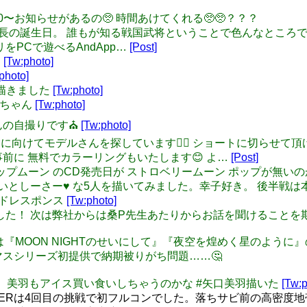
(金)19:30〜お知らせがあるの🥺 時間あけてくれる🥺🥺？？？
/23は織田信長の誕生日。 誰もが知る戦国武将ということで色んな
をPCで遊べるAndApp…
[Post]
ん
[Tw:photo]
photo]
子を描きました
[Tw:photo]
な子ちゃん
[Tw:photo]
さんの自撮りです⛪️
[Tw:photo]
スト試験に向けてモデルさんを探しています🙇‍♀️ ショートに切ら
前に 無料でカラーリングもいたします😊 よ…
[Post]
ベリーポップムーン のCD発売日が ストロベリームーン ポップが無い
hu chu chu いとしーさー♥ な5人を描いてみました。幸子好き。
ルアンドレスポンス
[Tw:photo]
疲れっした！ 次は弊社からは桑P先生あたりからお話を聞けることを期待
deM初提供は『MOON NIGHTのせいにして』『夜空を煌めく星
マスシリーズ初提供で納期被りがち問題……🤔
らくがきです。 美羽もアイス買い食いしちゃうのかな #矢口美羽描いた
[Tw:p
STERは4回目の挑戦で初フルコンでした。落ちサビ前の高密度