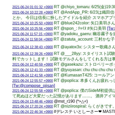
RT @chiyo_tomaru: 6/25
2021-06-24 01:01:32 +0900
RT @AndApp_PR: 6
2021-06-24 10:22:28 +0900
とか。 今日は信長に扮したアイドルを紹介 スマホアプリ
RT @blue242color: 矢口美羽さ
2021-06-24 10:25:50 +0900
RT @spon_: ﾁｬｲﾇ #矢口美羽
[Tw:
2021-06-24 10:25:56 +0900
RT @yadoku_gaeru: 幽谷霧
2021-06-24 11:57:15 +0900
RT @zatuta_account: 三村か
2021-06-24 11:58:04 +0900
RT @ayatox3x: シスター歌織
2021-06-24 12:38:43 +0900
RT @___28yy: スタイリ
2021-06-24 12:39:26 +0900
料でカットします！ 試験モデルさんをしてくれる方は事
RT @gasekazu: ストロ
2021-06-24 12:40:59 +0900
RT @jyuyasan: chu c
2021-06-24 12:41:33 +0900
RT @KumasanT425: コー
2021-06-24 12:41:58 +0900
RT @poplica: 本多くんお
2021-06-24 12:55:57 +0900
[Tw:@compose_ojisan]
RT @poplica: 僕のSi
2021-06-24 12:55:58 +0900
て死ぬほど大変だった記憶があります……。 酒井アイ
@mst_r190 (*>△<)
2021-06-24 13:48:46 +0900
RT @niziirospiral: 
2021-06-24 17:20:24 +0900
#デレステ いとしーさー❤ MA
2021-06-24 22:46:34 +0900