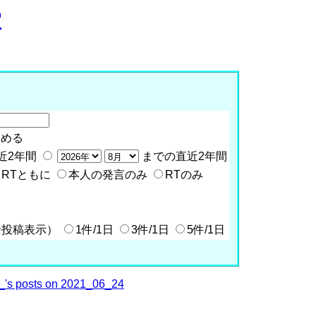
P
含める
近2年間
までの直近2年間
RTともに
本人の発言のみ
RTのみ
全投稿表示）
1件/1日
3件/1日
5件/1日
's posts on 2021_06_24