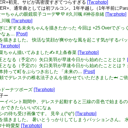
STER+初見。サビが高密度すぎてつらすぎる
[Tw:photo]
TER+、通常曲としては初フルコン。1年半越し（1年半前にPa
んとなーちゃんの眼鏡双子コーデ💙💜 #久川颯 #神谷奈緒
[Tw:photo]
 #久川颯
[Tw:photo]
 Pの手をにぎにぎする未央ちゃんを描きたかった 今回は +25 Ov
かなぁ…
[Post]
田未央さんを描きました。 快活な笑顔が爽やかな風を起こす気がする
[Tw:photo]
クロで春菜ちゃん描いてみました✍️ #上条春菜
[Tw:photo]
2 未来の魔王となる（予定の）矢口美羽が早速今日から始めたこととは？
72 未来の魔王となる（予定の）矢口美羽が早速今日から始めたこと
一本持って町をぶらつき出した 「未来の…
[Post]
スケブのご依頼でデレステの椎名法子さんを描かせていただきました🦈
ゃんのドーナツポーズ
[Tw:photo]
子ー
o: いとしーさーイベント期間中、デレステ起動すると三線の音色で
とかできたらいいのになぁ
のワテクシの待ち受け画像です。 見辛ぇ(^q^)
[Tw:photo]
十時愛梨さんを描きました。 暑いとうっかりしてしまうパッションさ
 #十時愛梨
[Tw:photo]