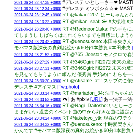
#デレステ いとしーさー❤ MA
2021-06-24 22:47:35 +0900
#デレステ ミツボシ☆☆★ MAS
2021-06-24 23:12:34 +0900
RT @kakao1207: はーちゃ
2021-06-24 23:12:45 +0900
RT @mikan_seal: 👓 #大槻唯
2021-06-24 23:13:22 +0900
RT @Redmoon1taka:
2021-06-24 23:20:40 +0900
てしまうし しばらくはこれくらいまでを目標にしよう
RT @uenosukeno: 本
2021-06-24 23:20:42 +0900
モバマス版深夜の真剣お絵かき60分1本勝負 #本田未央
RT @765_Joestar: モノ
2021-06-24 23:21:52 +0900
RT @346Ogiri: 問207
2021-06-24 23:27:29 +0900
RT @346Ogiri: 問20
2021-06-24 23:27:31 +0900
を見せてもらうように頼んだ 優秀賞 手始めに わらを
RT @Alisame_at1: 
2021-06-24 23:30:20 +0900
デレステ #アイマス
[Tw:photo]
RT @mariadon_34: 法子ち
2021-06-24 23:33:14 +0900
🍩 | あ #pixiv
[URL]
あー法子ー法
2021-06-24 23:33:53 +0900
RT @Nagi_Daitosh
2021-06-24 23:34:16 +0900
ままがいい 過去のイベント曲の中から好きな曲に設定
RT @taketoyo_ytk: 現在
2021-06-24 23:34:24 +0900
RT @uenosukeno: 
2021-06-24 23:34:32 +0900
かんです #モバマス版深夜の真剣お絵かき60分1本勝負