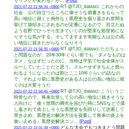
りリンクが変わる）が…
[Post]
RT @TJO_datasci: これからの
2021-07-22 21:56:34 +0900
社会、公の目立つところに偉そうな肩書きをもらって
高い地位に就くと例外なく黒歴史を掘り返され世間を
挙げて袋叩きにされるのが定番になるので、目立たぬ
よう在野でひっそり生きていくのが堅実な処世術にな
りそうな気がする。そしてますます有能な人は公の高
い地位に就きたがらなくなりそう
RT @TJO_datasci: ただちょっ
2021-07-22 21:56:35 +0900
と問題なのが、20年30年ぐらい前でも「ダメなものは
ダメ」なはずだったのに、当時は平気で社会全体がス
ルーしていたことだと思う。スルーせずきちんと怒ら
れるようになったのは割とここ10年ぐらいの話なの
で、それより前に黒歴史がある人は公の高い地位に就
くのは大変そうだ
RT @TJO_datasci: こういうご
2021-07-22 21:56:45 +0900
時世なので、将来出世して公の高い地位に就きそうな
人向けに「後々世間の脚光を浴びた時にSNSなどで蒸
し返されて炎上しそうな黒歴史を先回りして詮索して
突き止め、黒歴史の解決方法を提案して将来の炎上を
食い止める」黒歴史解決コン…
[Post]
どんな大会でもつきまとう問題
2021-07-22 22:01:39 +0900