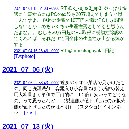
RT @k_kujira3_sp3: やっぱり快
2021-07-04 13:54:03 +0900
適に仕事するにはPCの値段も20万超えてしまうと思
うんですよ。 税務の影響で10万円未満のPCしか調達
しないとか、めちゃくちゃ生産性落としてると思うん
だよな。。 むしろ20万円超のPC取得に税額控除認め
てくれれば、それだけで国全体の生産性が上がる気が
する。
RT @inunokagayaki: 日記
2021-07-04 16:26:46 +0900
[Tw:photo]
2021_07_06 (火)
近所のイオン某店で見かけたも
2021-07-06 22:58:43 +0900
の。同じ洗濯洗剤、容器入り小容量のほうが詰め替え
用大容量より単価で圧倒的に（1.5倍）安いってどうな
の、って思ったなど… （製造側が値下げしたのか販売
側が値下げしたのかは不明） （スクショはイオンネ
ッ…
[Post]
2021_07_13 (火)