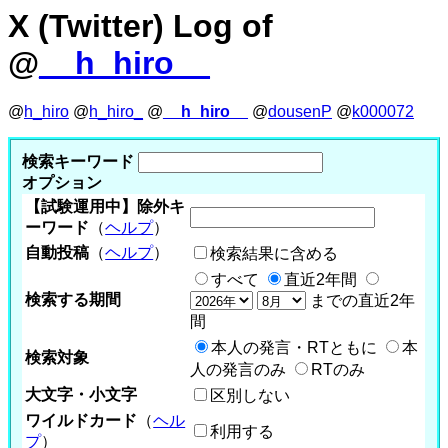
X (Twitter) Log of
@
__h_hiro__
@
h_hiro
@
h_hiro_
@
__h_hiro__
@
dousenP
@
k000072
検索キーワード
オプション
【試験運用中】除外キ
ーワード
（
ヘルプ
）
自動投稿
（
ヘルプ
）
検索結果に含める
すべて
直近2年間
検索する期間
までの直近2年
間
本人の発言・RTともに
本
検索対象
人の発言のみ
RTのみ
大文字・小文字
区別しない
ワイルドカード
（
ヘル
利用する
プ
）