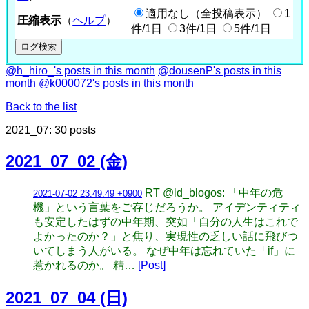
適用なし（全投稿表示）
1
圧縮表示
（
ヘルプ
）
件/1日
3件/1日
5件/1日
@h_hiro_'s posts in this month
@dousenP's posts in this
month
@k000072's posts in this month
Back to the list
2021_07: 30 posts
2021_07_02 (金)
RT @ld_blogos: 「中年の危
2021-07-02 23:49:49 +0900
機」という言葉をご存じだろうか。 アイデンティティ
も安定したはずの中年期、突如「自分の人生はこれで
よかったのか？」と焦り、実現性の乏しい話に飛びつ
いてしまう人がいる。 なぜ中年は忘れていた「if」に
惹かれるのか。 精…
[Post]
2021_07_04 (日)