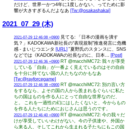
だけど、世界一かつ4年に1度しかない、ってために影
響が大きすぎるんだよなあ
[Tw:@osakashakai]
2021_07_29 (木)
見てる: 「日本の漫画を潰す
2021-07-29 12:46:08 +0900
気？」KADOKAWA新社長の“表現規制”推進発言に危機
感 - まいじつエンタ
[URL]
"夏野氏のスタンスに、SNS
などでは《KADOKAWAの社長なのに、日本…
[Post]
RT @macchiMC72: 我々が享受
2021-07-29 12:46:36 +0900
している「自由」が一番よく見えているのはその自由
を十分に持てない国の人たちなのかもなあ
[Tw:@rayforcegame]
RT @macchiMC72: 別の言い方
2021-07-29 12:46:38 +0900
をするなら、よその国の人から羨まれるぐらいに私た
ちの国はものを作る人にとって自由な世界なのだ、
と。 これを一過性の幻にはしたくないと、今からもの
を作る人たちにためにおじさんは思うのです。
RT @macchiMC72: 今の我々だ
2021-07-29 12:46:40 +0900
けが享受していいわけがない。今の子供達や、外国か
ら来る人、そしてこれから生まれる子たちにもこの国