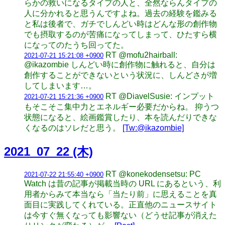
らかの救いになるタイプの人と、全然ならんタイプの
人に分かれると思うんですよね。過去の経験を鑑みる
と私は後者で、ガチでしんどい時はどんな形の創作物
でも摂取するのが苦痛になってしまって、ひたすら横
になってのたうち回ってた。
RT @mofu2hairball:
2021-07-21 15:21:08 +0900
@ikazombie しんどい時に創作物に触れると、自分は
創作することができないという状況に、しんどさが増
してしまいます…。
RT @DiavelSusie: インプット
2021-07-21 15:21:36 +0900
もそこそこ集中力とエネルギー必要だからね。 抑うつ
状態になると、絵画鑑賞したり、本を読んだりできな
くなるのはソレだと思う。
[Tw:@ikazombie]
2021_07_22 (木)
RT @konekodensetsu: PC
2021-07-22 21:55:40 +0900
Watch は昔の記事が掲載当時の URL にあるという、利
用者からみて本当なら「当たり前」に思えることを真
面目に実践してくれている。正直他のニュースサイト
は今すぐ無くなっても影響ない（どうせ記事が消えた