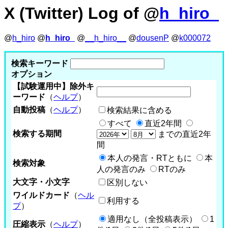
X (Twitter) Log of @
h_hiro_
@
h_hiro
@
h_hiro_
@
__h_hiro__
@
dousenP
@
k000072
検索キーワード
オプション
【試験運用中】除外キ
ーワード
（
ヘルプ
）
自動投稿
（
ヘルプ
）
検索結果に含める
すべて
直近2年間
検索する期間
までの直近2年
間
本人の発言・RTともに
本
検索対象
人の発言のみ
RTのみ
大文字・小文字
区別しない
ワイルドカード
（
ヘル
利用する
プ
）
適用なし（全投稿表示）
1
圧縮表示
（
ヘルプ
）