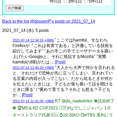
件/1日
3件/1日
5件/1日
Back to the list
@dousenP's posts on 2021_07_14
2021_07_14 (水): 5 posts
"ここではharmful、すなわち
2021-07-14 12:34:53 +0900
Firefoxが『これは有害である』と評価している技術を
紹介してみます" "あの手この手でユーザデータを吸い
上げたいGoogleと、それに抵抗するMozilla" "実際
harmfulの8割がたは…
[Post]
"大人から大声で何かを言われる
2021-07-14 12:40:20 +0900
と、それだけで恐怖が先に立ってしまい、言われてい
る言葉の内容が入ってこない。だから叱るときや何か
を伝えたいときには、子どもが落ち着いて話を聞ける
ときに限る" / “褒めて育てる？それとも怒る？子ども
が…
[Post]
RT @jfa_nadeshiko: ⚽️試合終了
2021-07-14 21:41:00 +0900
⚽️ 🏆MS＆AD CUP2021 🇯🇵#なでしこジャパン 1-0
オーストラリア代表🇦🇺 ⌚️19:20KO 📺#TBS 系列にて