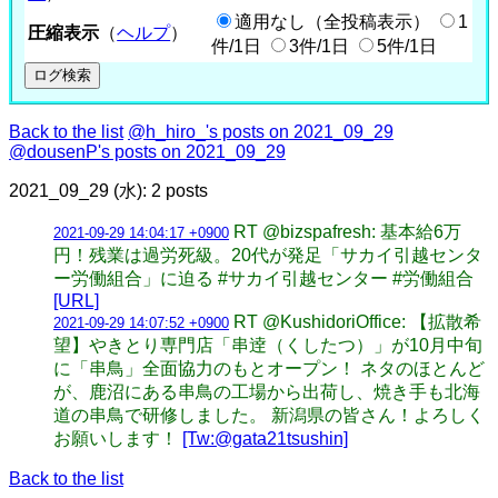
適用なし（全投稿表示）
1
圧縮表示
（
ヘルプ
）
件/1日
3件/1日
5件/1日
Back to the list
@h_hiro_'s posts on 2021_09_29
@dousenP's posts on 2021_09_29
2021_09_29 (水): 2 posts
RT @bizspafresh: 基本給6万
2021-09-29 14:04:17 +0900
円！残業は過労死級。20代が発足「サカイ引越センタ
ー労働組合」に迫る #サカイ引越センター #労働組合
[URL]
RT @KushidoriOffice: 【拡散希
2021-09-29 14:07:52 +0900
望】やきとり専門店「串逹（くしたつ）」が10月中旬
に「串鳥」全面協力のもとオープン！ ネタのほとんど
が、鹿沼にある串鳥の工場から出荷し、焼き手も北海
道の串鳥で研修しました。 新潟県の皆さん！よろしく
お願いします！
[Tw:@gata21tsushin]
Back to the list