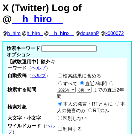
X (Twitter) Log of
@
__h_hiro__
@
h_hiro
@
h_hiro_
@
__h_hiro__
@
dousenP
@
k000072
検索キーワード
オプション
【試験運用中】除外キ
ーワード
（
ヘルプ
）
自動投稿
（
ヘルプ
）
検索結果に含める
すべて
直近2年間
検索する期間
までの直近2年
間
本人の発言・RTともに
本
検索対象
人の発言のみ
RTのみ
大文字・小文字
区別しない
ワイルドカード
（
ヘル
利用する
プ
）