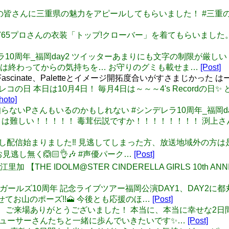
 三重県出身の皆さんに三重県の魅力をアピールしてもらいました！ #三
ちゃんに765プロさんの衣装「トップ!クローバー」を着てもらいま
#シンデレラ10周年_福岡day2 ツイッターあまりにも文字の制
は終わってからの気持ちを… お守りのグミも載せま…
[Post]
ny、Fascinate、Paletteとイメージ開拓度合いがすさまじか
日は4レコの日 本日は10月4日！ 毎月4日は～～～4's Recordの日
hoto]
タ元を知らないPさんもいるのかもしれない #シンデレラ10周年_福岡d
静かにするとは難しい！！！！！ 毒茸伝説ですか！！！！！！！！ 
送の見逃し配信始まりました‼️ 見逃してしまった方、放送地域外の
逃し無く🙆🏻👌🎶 #声優パーク…
[Post]
 #長江里加 【THE IDOLM@STER CINDERELLA GIRLS 10th AN
: #シンデレラガールズ10周年 記念ライブツアー福岡公演DAY1、D
てお山のポーズ!!🗻 今後とも応援のほ…
[Post]
Day2ご視聴、ご来場ありがとうございました！ 本当に、本当に幸
プロデューサーさんたちと一緒に歩んでいきたいです✨…
[Post]