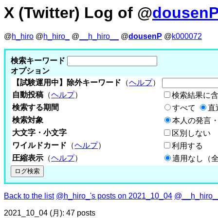
X (Twitter) Log of @
dousen
@
h_hiro
@
h_hiro_
@
__h_hiro__
@
dousenP
@
k000072
検索キーワード
オプション
【試験運用中】除外キーワード
（
ヘルプ
）
自動投稿
（
ヘルプ
）
検索結果に
検索する期間
すべて
直
検索対象
本人の発言・
大文字・小文字
区別しない
ワイルドカード
（
ヘルプ
）
利用する
圧縮表示
（
ヘルプ
）
適用なし（
Back to the list
@h_hiro_'s posts on 2021_10_04
@__h_hiro__
2021_10_04 (月): 47 posts