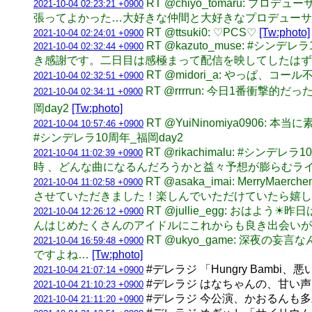
RT @chiyo_tomaru:
2021-10-04 02:23:21 +0900
張ってよかった…大好きな仲間と大好きなプロデューサ
RT @ttsuki0: ♡PCS♡
[Tw:photo]
2021-10-04 02:24:01 +0900
RT @kazuto_muse: #シ
2021-10-04 02:32:44 +0900
き感謝です。二日目は感極まって配信を映してしたはず
RT @midori_a: やっぱ
2021-10-04 02:32:51 +0900
RT @rrrrun: 今日1番衝撃
2021-10-04 02:34:11 +0900
岡day2
[Tw:photo]
RT @YuiNinomiya09
2021-10-04 10:57:46 +0900
#シンデレラ10周年_福岡day2
RT @rikachimalu: #
2021-10-04 11:02:39 +0900
時 、どんな曲になるんだろうかと益々予想が膨らむラ
RT @asaka_imai: Me
2021-10-04 11:02:58 +0900
させていただきました！楽しんでいただけていたら嬉
RT @jullie_egg: 
2021-10-04 12:26:12 +0900
んはじめたくさんのアイドルにこれからも良き出会いが
RT @ukyo_game: 深
2021-10-04 16:59:48 +0900
ですよね…
[Tw:photo]
#デレラジ 「Hungry Bambi
2021-10-04 21:07:14 +0900
#デレラジ はなちゃんの、甘い
2021-10-04 21:10:23 +0900
#デレラジ 今公演、かおるんも
2021-10-04 21:11:20 +0900