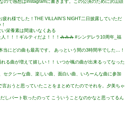
いなので感想はInstagramに書きます。この公演のために沢山頑
お疲れ様でした！THE VILLAIN'S NIGHT二日披露していただ
い！
できない栄養素は間違いなくある
た人！！！ギルティだよ！！！🚓🚓🚓 #シンデレラ10周年_福
した。 本当にどの曲も最高です。 あっという間の3時間半でした…！
どん歌って踊れる曲が増えて嬉しい！！ いつか颯の曲が出来るってなった
、かっこいい曲、セクシーな曲、楽しい曲、面白い曲、いろーんな曲に参加
いさつで言おうと思っていたことをまとめてたのでそれを。夕美ちゃ
まゆの出だしパート歌ったのって こういうことなのかなと思ってるん