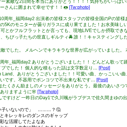
 プロデューサー素敵な2日間を本当にありがとう！！！！気持ちがいっぱ
ーさんに囲まれて幸せです！！🍩
[Tw:photo]
ンデレラ10周年_福岡day2 出演者の皆様スタッフの皆様全国のPの皆様
の5Kのモニターが曇りガラスに成り果てました！お水美味し
、コール不可とかフルフラットとか言っても、現地LIVEでしか摂取
的だった、ちびっ子たちの世直しギルティ🚔 誰！！キャスティングし
06: 本当に素敵でした。 メルヘンでキラキラな世界が広がっていま
シンデレラ10周年_福岡day2 ありがとうございました！！ どん
イブでした！ 個人的な積もった話は文字数足り…
[Post]
rryMaerchen Land、ありがとうございました！！可愛い曲
しいです。不器用でポンコツで不出来な私です…
[Post]
おはよう☀昨日はたくさん励ましのメッセージをありがとう。最後のあ
ありますように🌸
[Tw:photo]
夜の妄言なんですけど 一昨日のDay1で久川颯がラブデスで佐久間
、悪い子いないので」 ………？🤔
声とキレッキレのダンスのギャップ
多彩な活躍してたよなあ