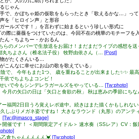
ムとか、人の力に助けられました」
ずるじゃん
苦手で、かぼちゃ姫の仮歌をもらったとき「歌えるかな…」って
の声を「ヒロイン声」と形容
ラガールズです！」を言わずに始まるという珍しい形式に
S NIGHTの際に薔薇をつけていたのは、今回不在の桃華のモチーフ
こたん・ちよちー・かおるん
i: 次回はこちらのメンバーで生放送をお届け！まだまだライブの感想を送
都丸ちよさん（椎名法子役） 牧野由依さん（…
[Post]
生物がたくさんいる…
んがこんなに幸せにお山の歌を歌えている」
: 皆様のお陰で、 今年もまた1つ、 歳を重ねることが出来ました✨✨ 最高の
と桜咲千依でちよちよコンビ！
キストのせいで今もシンデレラガールズをやっている…
[Tw:photo]
/8(金)開催】 今月の矢口の日は「矢口と食欲の秋」 秋は恵みの季節
年記念ツアー福岡2日目うろ覚えレポ途中。続きはまた描くかもしれな
速水奏さんの久しぶりメガネ姿ですね！ 大きなラウンド（丸形）の
！
[Tw:@imascg_stage]
 新しいガシャ開催です！ ＜期間限定アイドル＞ 速水奏（SSレア）C
:photo]
ああああ乙倉ちゃんんんんん💓
[Tw:photo]