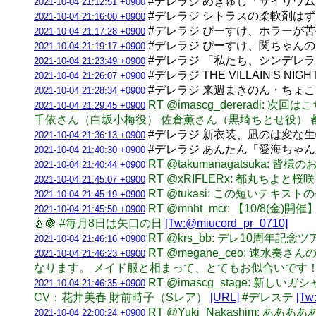
#デレラジ めぎゅし「サイリウ
2021-10-04 21:12:51 +0900
#デレラジ シトラスの柔軟剤は
2021-10-04 21:16:00 +0900
#デレラジ ぴーすけ、ホラーが
2021-10-04 21:17:28 +0900
#デレラジ ぴーすけ、関ちゃん
2021-10-04 21:19:17 +0900
#デレラジ 「私たち、シンデレ
2021-10-04 21:23:49 +0900
#デレラジ THE VILLAIN'
2021-10-04 21:26:07 +0900
#デレラジ 来週まきのん・ちょ
2021-10-04 21:28:34 +0900
RT @imascg_dererad
2021-10-04 21:29:45 +0900
千依さん（白坂小梅役） 佐倉薫さん（黒埼ちとせ役） 
#デレラジ 新衣装、凪のは変な
2021-10-04 21:36:13 +0900
#デレラジ あんたん「愛海ちゃ
2021-10-04 21:40:30 +0900
RT @takumanagatsuka
2021-10-04 21:40:44 +0900
RT @xRIFLERx: 都丸ちよ
2021-10-04 21:45:07 +0900
RT @tukasi: この短いテ
2021-10-04 21:45:19 +0900
RT @mnht_mcr: 【10
2021-10-04 21:45:50 +0900
🍐🍇 #毎月8日は矢口の日
[Tw:@miucord_pr_0710]
RT @krs_bb: デレ10周
2021-10-04 21:46:16 +0900
RT @megane_ceo: 
2021-10-04 21:46:23 +0900
なります。 メイド服と相まって、とてもお似合いです
RT @imascg_stage:
2021-10-04 21:46:35 +0900
CV：花井美春 財前時子（Sレア）
[URL]
#デレステ
[Tw
RT @Yuki_Nakashim: あ
2021-10-04 22:00:24 +0900