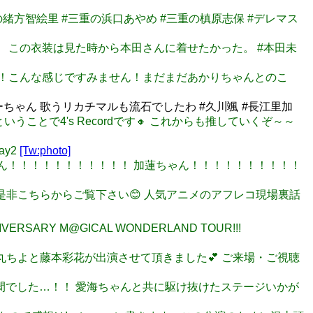
重の緒方智絵里 #三重の浜口あやめ #三重の槙原志保 #デレマス
した。 この衣装は見た時から本田さんに着せたかった。 #本田未
限が厳しい！こんな感じですみません！まだまだあかりちゃんとのこ
った はーちゃん 歌うリカチマルも流石でしたわ #久川颯 #長江里加
✨ ということで4's Recordです🔸 これからも推していくぞ～～
ay2
[Tw:photo]
渕上さん！！！！！！！！！！！ 加蓮ちゃん！！！！！！！！！！
方は是非こちらからご覧下さい😊 人気アニメのアフレコ現場裏話
NIVERSARY M@GICAL WONDERLAND TOUR!!!
AY2に都丸ちよと藤本彩花が出演させて頂きました💕 ご来場・ご視聴
せな2日間でした…！！ 愛海ちゃんと共に駆け抜けたステージいかが