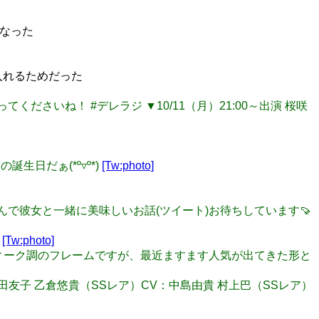
なった
を入れるためだった
ってくださいね！ #デレラジ ▼10/11（月）21:00～出演 桜咲
誕生日だぁ(*º▿º*)
[Tw:photo]
にちなんで彼女と一緒に美味しいお話(ツイート)お待ちしています🍠
い
[Tw:photo]
アンティーク調のフレームですが、最近ますます人気が出てきた形と
V：飯田友子 乙倉悠貴（SSレア）CV：中島由貴 村上巴（SSレア）