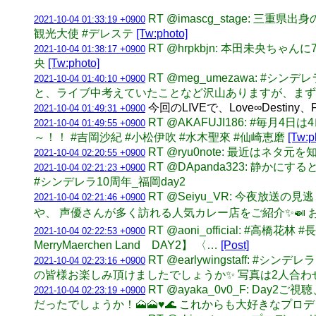
RT @imascg_stage:
2021-10-04 01:33:19 +0900
観光大使 #デレステ
[Tw:photo]
RT @hrpkbjn: 本田未央
2021-10-04 01:38:17 +0900
央
[Tw:photo]
RT @meg_umezawa: 
2021-10-04 01:40:10 +0900
と、ライブ中考えていたことなど沢山ありますが、まず
今回のLIVEで、Love∞Desti
2021-10-04 01:49:31 +0900
RT @AKAFUJI186: #毎月4
2021-10-04 01:49:55 +0900
～！！ #吉岡沙紀 #小松伊吹 #水木聖來 #仙崎恵磨
[Tw:p
RT @ryu0note: 最近はネ
2021-10-04 02:20:55 +0900
RT @DApanda323: 
2021-10-04 02:21:23 +0900
#シンデレラ10周年_福岡day2
RT @Seiyu_VR: 今夜放
2021-10-04 02:21:46 +0900
や、 声優さんが多く訪れる人気カレー店をご紹介✨🍛 お見
RT @aoni_official: #高橋花林
2021-10-04 02:22:53 +0900
MerryMaerchen Land DAY2】 〈…
[Post]
RT @earlywingstaff
2021-10-04 02:23:16 +0900
の皆様お楽しみ頂けましたでしょうか✨ 写真は2人合わせ
RT @ayaka_0v0_F: 
2021-10-04 02:23:19 +0900
だったでしょうか！🗻🗻♥️🌊 これからも大好きな