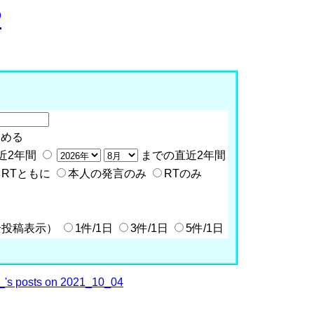
P
含める
近2年間
までの直近2年間
RTともに
本人の発言のみ
RTのみ
全投稿表示）
1件/1日
3件/1日
5件/1日
's posts on 2021_10_04