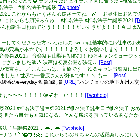
ゃんお誕生日おめでとう🍩 ラクガキだけどイラスト間に合った #椎名
 #椎名法子 #椎名法子生誕祭
[Tw:photo]
生誕祭2021 これからもたくさん応援させてね！🎉💠 お誕生日おめでと
はぴば！ これからも頑張ろうね！ #椎名法子 #椎名法子生誕祭2021
[T
: 椎名法子ちゃんお誕生日おめでとう！！！！！だいすきだよ！！！
しくフォローしてくださった方へ わたしのTwitterは基本的にお仕事の
人気の穴馬が本命です！！！！！よろしくお願いします！！！！
ゆるキャン △音楽祭2021』 音楽祭も山梨も初参加！ ゆるキャン
うございました😆🎶 映画は初夏公開が決定…
[Post]
さゆさんからの伝言も。 ／ こんにちは、高橋です！ ゆるキャン音
ました！世界で一番原さんが好きです！ ＼ もー…
[Post]
綾香のeveryday名場面劇場
[URL]
"ハンチョウの地下九州人
さんよぉ〜〜〜！！！！😭💕わーい！！！
[Tw:photo]
子生誕祭2021 #椎名法子誕生祭2021 #椎名法子誕生日 #椎名法子 おめ
べてる姿を見たら自分も元気になる、そんな魔法を持っているあなたが
名法子生誕祭2021 🎉🍩🎉🍩
[Tw:photo]
めでドーナツ！💘🍩🎊👌🏻 これからものりちゃんの活躍楽しみにし