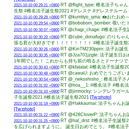
RT @flight_type: 椎
2021-10-10 00:29:21 +0900
生祭 #椎名法子誕生祭2021 #デレステ #デレステルー
RT @kumityo_qma: 🍩お
2021-10-10 00:29:28 +0900
RT @bobobom_bomber:
2021-10-10 00:29:54 +0900
RT @chagi_chage: #椎名
2021-10-10 00:30:07 +0900
RT @cube_donafug
2021-10-10 00:30:20 +0900
張る君が大好きです！！！！！！！！ #椎名法子誕生祭20
RT @KinTM230pprn: 法子
2021-10-10 00:30:26 +0900
RT @Jza701jzgte: 法
2021-10-10 00:30:35 +0900
1年間でした！ これからも持ち前の明るさとドーナツ
RT @kfatatat: #椎名法
2021-10-10 00:30:43 +0900
RT @cawaU: おめでとうござ
2021-10-10 00:30:48 +0900
RT @_nekoshisho_: 
2021-10-10 00:30:54 +0900
RT @hoa__1: #椎名法子 #
2021-10-10 00:31:02 +0900
RT @jimnocky: シンデ
2021-10-10 00:31:10 +0900
子生誕祭2021 #椎名法子誕生祭2021
[Tw:photo]
RT @Hakkaumai: 法子
2021-10-10 00:31:19 +0900
[Tw:photo]
RT @428CloverP: 法子ちゃ
2021-10-10 00:31:22 +0900
RT @hal_drst: #椎名
2021-10-10 00:31:25 +0900
を広げられますように。 誕生日おめでとう。 #椎名法