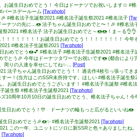
名法子ちゃん、お誕生日おめでとう！ 今日はドーナツでお祝いします☆ #
ム #バースデールーム
[Tw:photo]
たおめ～🎉 #椎名法子生誕祭2021 #椎名法子誕生祭2021 #椎名法子
[Tw
 覗いたドーナツの先に…🍩 法子ちゃん誕生日おめでと〜！🎉 #椎名法
法子生誕祭2021 #椎名法子 法子お誕生日おめでと～🍩🍩！ま～る👌
o: のりちゃん！！！！！！！！お誕生日おめでとう！！！！！！！
21 #椎名法子生誕祭2021
[Tw:photo]
お誕生日おめでとう🍩💕 #椎名法子 #椎名法子生誕祭2021 #椎名法子
子誕生日おめでとう🎉 今年はドーナツタワーでお祝いです🍩 (都合
で、周りの人達を幸せにしてね✨…
[Post]
子生誕祭2021 法子ちゃん誕生日おめでとう！！ 過去作4枚引っ張って
いますー！(当方はこのSSR未所持です。ほしい #椎名法子誕生祭20
椎名法子さん、お誕生日おめでとうございます！ #椎名法子生誕祭 #椎名
椎名法子誕生祭 #椎名法子生誕祭2021
[Tw:photo]
レラガールズ10周年10月10日の誕生日おめでとう、椎名法子ちゃん
ちゃんお誕生日おめでとう！🎊 ドーナツの輪もっと広がるといいね🍩
んお誕生日おめでとう🎉🍩✨ #椎名法子生誕祭2021
[Tw:photo]
法子生誕祭2021 この一年、ユニットにソロに新SSRと色々ありま
子
[Tw:photo]