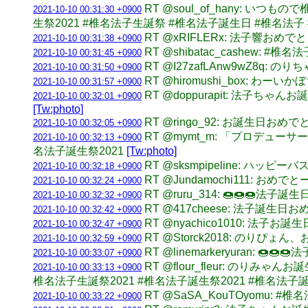
RT @soul_of_hany: いつ
2021-10-10 00:31:30 +0900
生祭2021 #椎名法子生誕祭 #椎名法子誕生日 #椎名法
RT @xRIFLERx: 法子響おめ
2021-10-10 00:31:38 +0900
RT @shibatac_cashe
2021-10-10 00:31:45 +0900
RT @I27zafLAnw9wZ8q
2021-10-10 00:31:50 +0900
RT @hiromushi_box:
2021-10-10 00:31:57 +0900
RT @doppurapit: 法子ち
2021-10-10 00:32:01 +0900
[Tw:photo]
RT @ringo_92: お誕生日おめ
2021-10-10 00:32:05 +0900
RT @mymt_m: 「プロデュ
2021-10-10 00:32:13 +0900
名法子誕生祭2021
[Tw:photo]
RT @sksmpipeline: ハッピ
2021-10-10 00:32:18 +0900
RT @Jundamochi111: 
2021-10-10 00:32:24 +0900
RT @ruru_314: 🍩🍩🍩法
2021-10-10 00:32:32 +0900
RT @417cheese: 法子誕
2021-10-10 00:32:42 +0900
RT @nyachico1010: 法
2021-10-10 00:32:47 +0900
RT @Storck2018: のりぴ
2021-10-10 00:32:59 +0900
RT @linemarkeryuran: 
2021-10-10 00:33:07 +0900
RT @flour_fleur: のり
2021-10-10 00:33:13 +0900
椎名法子生誕祭2021 #椎名法子誕生祭2021 #椎名法子
RT @SaSA_KouTOyomu:
2021-10-10 00:33:22 +0900