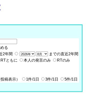
P
含める
近2年間
までの直近2年間
RTともに
本人の発言のみ
RTのみ
全投稿表示）
1件/1日
3件/1日
5件/1日