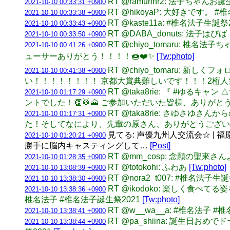
RT @ramurinr2: 法子ち
2021-10-10 00:33:31 +0900
RT @hikoyaP: 大好きです。
2021-10-10 00:33:38 +0900
RT @kaste11a: #椎名法子
2021-10-10 00:33:43 +0900
RT @DABA_donuts: 法子
2021-10-10 00:33:50 +0900
RT @chiyo_tomaru
2021-10-10 00:41:26 +0900
ューサーありがとう！！！！🍩❤️✨
[Tw:photo]
RT @chiyo_tomaru: 新
2021-10-10 00:41:38 +0900
い！！！！！！！！ 京都大賞典難しいです！！！2桁
RT @taka8rie: 『 #
2021-10-10 01:17:29 +0900
ントでした！👏🥁🗻 ご参加いただいた皆様、ありがと
RT @taka8rie: さゆ
2021-10-10 01:17:31 +0900
た！そしてなにより、先輩の原さん、ありがとうござい
見てる: 声優九州人交流会☆ | 福原
2021-10-10 01:20:21 +0900
勝手に脳内キャスティングして…
[Post]
RT @mm_cosp: 念願の聖來
2021-10-10 01:28:35 +0900
RT @totokohi: ふわあ
[Tw:photo]
2021-10-10 13:08:39 +0900
RT @nora2_t007: #椎名法
2021-10-10 13:38:30 +0900
RT @ikodoko: 楽しく食
2021-10-10 13:38:36 +0900
椎名法子 #椎名法子誕生祭2021
[Tw:photo]
RT @w__wa__a: #椎名法子 #椎
2021-10-10 13:38:41 +0900
RT @pa_shiina: 誕生日お
2021-10-10 13:38:44 +0900