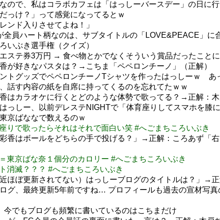
勢なので、私はコラボカフェは「はっしーバースデー」の日に行
事だっけ？」って感覚になってるとｗ
トレンド入りさせてよね！」
が全員ハート柄なのは、サブタイトルの「LOVE&PEACE」に
ころいぶき選手権（クイズ）
エステ券3万円 → 食べ物とかでなくそういう賞品だったこと
彩香が好きなパスタは？→こちま「ペペロンチーノ」（正解）
ベントグッズでペペロンチーノTシャツを作ったはっしーｗ あ
ん、話す内容の紙を自席に持ってくるのを忘れてたｗｗ
彩香はカラオケに行くとどのような体勢で歌ってる？→正解：
ばはっしー、以前デレステNIGHTで「体育座りしてスマホを膝
は東京ばななで数えるのｗ
マンで体育座りで歌ったらそれはそれで面白い笑 #へごまちころいぶき
橋彩香はボールをどちらの手で投げる？」→正解：ころあず「
u: １へご＝東京ばな奈１個分のカロリー #へごまちころいぶき
らポイント消滅？？？ #へごまちころいぶき
最近ほぼ更新されてない）はっしーブログのタイトルは？」→
ブログ、最終更新5年前ですね… プロフィールも過去の宣材写
で、今でもブログも頻繁に書いているのはこちまだけ