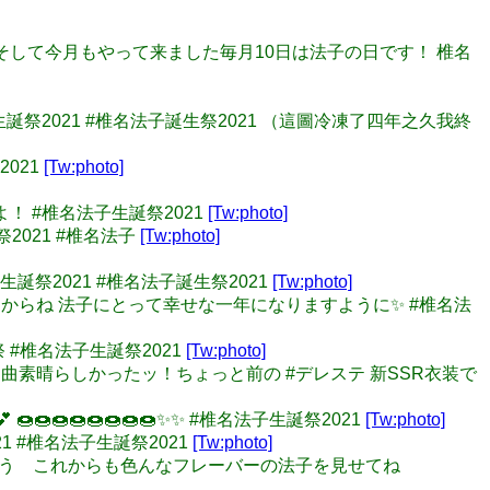
！！ そして今月もやって来ました毎月10日は法子の日です！ 椎名
法子生誕祭2021 #椎名法子誕生祭2021 （這圖冷凍了四年之久我終
2021
[Tw:photo]
よ！ #椎名法子生誕祭2021
[Tw:photo]
祭2021 #椎名法子
[Tw:photo]
 🍩 🎀 🍩 #椎名法子生誕祭2021 #椎名法子誕生祭2021
[Tw:photo]
法子描くからね 法子にとって幸せな一年になりますように✨ #椎名法
祭 #椎名法子生誕祭2021
[Tw:photo]
たソロ曲素晴らしかったッ！ちょっと前の #デレステ 新SSR衣装で
🍩🍩🍩🍩🍩🍩🍩✨✨ #椎名法子生誕祭2021
[Tw:photo]
21 #椎名法子生誕祭2021
[Tw:photo]
てありがとう これからも色んなフレーバーの法子を見せてね