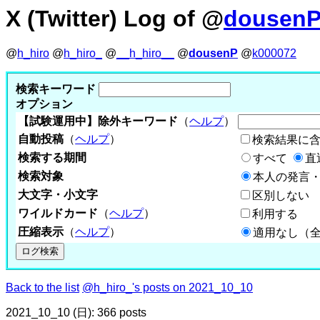
X (Twitter) Log of @
dousen
@
h_hiro
@
h_hiro_
@
__h_hiro__
@
dousenP
@
k000072
検索キーワード
オプション
【試験運用中】除外キーワード
（
ヘルプ
）
自動投稿
（
ヘルプ
）
検索結果に
検索する期間
すべて
直
検索対象
本人の発言・
大文字・小文字
区別しない
ワイルドカード
（
ヘルプ
）
利用する
圧縮表示
（
ヘルプ
）
適用なし（
Back to the list
@h_hiro_'s posts on 2021_10_10
2021_10_10 (日): 366 posts