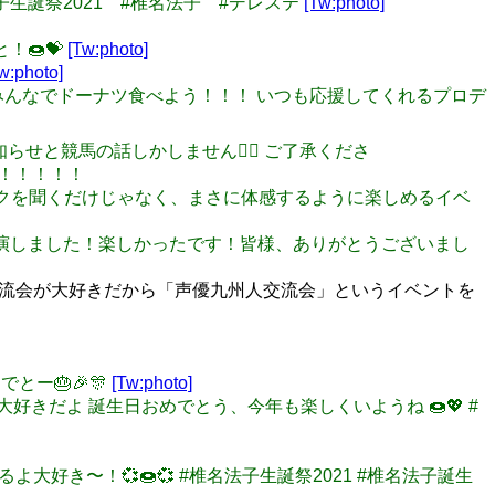
法子生誕祭2021 #椎名法子 #デレステ
[Tw:photo]
！🍩💝
[Tw:photo]
w:photo]
今日はみんなでドーナツ食べよう！！！ いつも応援してくれるプロデ
お知らせと競馬の話しかしません🙇‍♂️ ご了承くださ
！！！！！
ミュージックを聞くだけじゃなく、まさに体感するように楽しめるイベ
楽祭に出演しました！楽しかったです！皆様、ありがとうございまし
交流会が大好きだから「声優九州人交流会」というイベントを
でとー🎂🎉🎊
[Tw:photo]
大好きだよ 誕生日おめでとう、今年も楽しくいようね 🍩💖 #
てるよ大好き〜！💞🍩💞 #椎名法子生誕祭2021 #椎名法子誕生