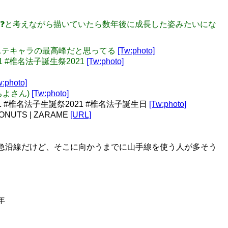
....❓と考えながら描いていたら数年後に成長した姿みたいにな
どポニテキャラの最高峰だと思ってる
[Tw:photo]
21 #椎名法子誕生祭2021
[Tw:photo]
w:photo]
ちよさん)
[Tw:photo]
#椎名法子生誕祭2021 #椎名法子誕生日
[Tw:photo]
TS | ZARAME
[URL]
東急沿線だけど、そこに向かうまでに山手線を使う人が多そう
年