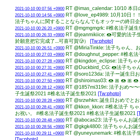
RT @imas_calendar: 10
2021-10-10 00:07:56 +0900
RT @love_ep4989: 
2021-10-10 00:14:56 +0900
法子ちゃんに関することならなんでもオッケーの終日企
RT @mgmgmgrk: #椎名法子誕
2021-10-10 00:26:20 +0900
RT @jeanmikiice: 
2021-10-10 00:26:33 +0900
於願意把它完成了...可喜可賀🥲）
[Tw:photo]
RT @MiriaTinkle: 法子ち
2021-10-10 00:26:51 +0900
RT @doughnut_pepper: 
2021-10-10 00:27:03 +0900
RT @kingdon_eclips
2021-10-10 00:27:28 +0900
RT @Duckbird_CG: 🍩法
2021-10-10 00:27:31 +0900
RT @soro123da: 法子ー誕
2021-10-10 00:27:41 +0900
RT @shiroimas03: 🍩 🎀 🍩 🎀 🍩 
2021-10-10 00:27:50 +0900
RT @1857mi319ri: 
2021-10-10 00:28:12 +0900
子生誕祭2021 #椎名法子誕生祭2021
[Tw:photo]
RT @srzwhkn: 誕生日おめ
2021-10-10 00:28:28 +0900
RT @kkon_kkon: #椎
2021-10-10 00:28:41 +0900
お祝い。 #椎名法子誕生祭2021 #椎名法子生誕祭2021
[
RT @abocas23: 法子ちゃんお
2021-10-10 00:28:48 +0900
RT @gkgk4800: 法子ちゃんお
2021-10-10 00:28:56 +0900
RT @yuneyunemark: 
2021-10-10 00:29:11 +0900
[Tw:photo]