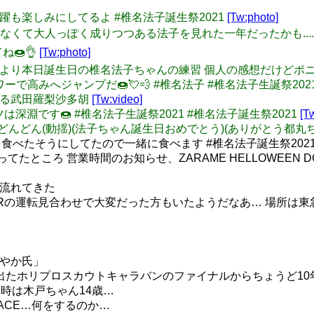
れからの活躍も楽しみにしてるよ #椎名法子誕生祭2021
[Tw:photo]
いだけじゃなくて大人っぽく成りつつある法子を見れた一年だったかも
🍩👌
[Tw:photo]
e: デレマスより本日誕生日の椎名法子ちゃんの練習 個人の感想だけ
ーナツパワーで高みへジャンプだ🍩💘💨 #椎名法子 #椎名法子生誕祭20
突然現れる武田羅梨沙多胡
[Tw:video]
ドーナツは深淵です🍩 #椎名法子生誕祭2021 #椎名法子誕生祭2021
[T
どどどどんどん(動揺)(法子ちゃん誕生日おめでとう)(ありがとう都丸
べたそうにしてたので一緒に食べます #椎名法子誕生祭2021 
ところ 営業時間のお知らせ、ZARAME HELLOWEEN DONU
ス流れてきた
Rの運転見合わせで大変だった方もいたようだなあ… 場所は
あやか氏」
も出たホリプロスカウトキャラバンのファイナルからちょうど10
当時は木戸ちゃん14歳…
EACE…何をするのか…