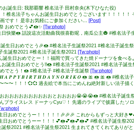
/10 本日のお誕生日: 我那覇響 椎名法子 田村奈央(木下ひなた役)
10月10日！！！椎名法子ちゃんお誕生日おめでとうございます！！！
画です！ 是非お気軽にご参加ください…
[Post]
生祭 おめでとう💕🍩✨
[Tw:photo]
可愛的法子生日快樂🍩 話說這次活動曲我很喜歡呢，南瓜公主🎃 #椎名
ゃん、お誕生日おめでとう🎉🍩 #椎名法子生誕祭2021 #椎名法子誕生祭
#椎名法子生誕祭2021 #椎名法子誕生祭2021
[Tw:photo]
e: 法子ちゃん誕生日おめでとー！！福岡で買ってきた焼ドーナツを食べる
子ちゃんお誕生日おめでとう!!🍩 #椎名法子生誕祭2021 #椎名法子誕生
生日おめでとう！🍩 #椎名法子 #椎名法子生誕祭
[Tw:photo]
𝑯 𝑨 𝑷 𝑷 𝒀 𝑩 𝑰 𝑹 𝑻 𝑯 𝑫 𝑨 𝒀 𝑵 𝑶 𝑹 𝑰 𝑲 𝑶 🍩 🎀
法子おめ〜〜〜〜〜！！！💞💞 過去絵で本当にごめんね絶対新しい
でとおおおおおおおおおおおおとおおおお😭😭😭🍩 #椎名法子誕生
名法子 ちゃんプライスレス ドーナッCyu♡！ 先週のライブで披露し
Tw:photo]
誕生日おめでとうー！！！！！🎉🎉🎉 これからもずっと大好き❤💕 🍩
誕生日おめでとうーー！！！💕🍩💕🍩💕🍩💕 #椎名法子誕生祭20
#椎名法子生誕祭2021 #椎名法子誕生祭2021 生まれてきてくれ