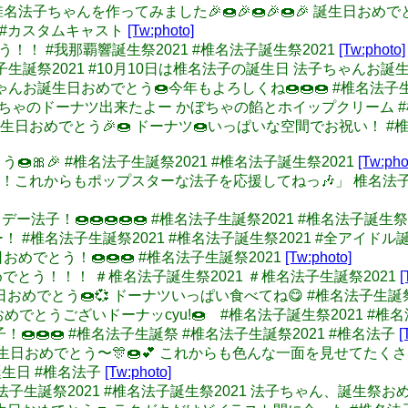
もので椎名法子ちゃんを作ってみました🎉🍩🎉🍩🎉🍩🎉 誕生日お
子 #カスタムキャスト
[Tw:photo]
でとう！！ #我那覇響誕生祭2021 #椎名法子誕生祭2021
[Tw:photo]
w: #椎名法子生誕祭2021 #10月10日は椎名法子の誕生日 法子
: のりちゃんお誕生日おめでとう🍩今年もよろしくね🍩🍩🍩 #椎名法子
 わーいかぼちゃのドーナツ出来たよー かぼちゃの餡とホイップクリーム 
ゃんお誕生日おめでとう🎉🍩 ドーナツ🍩いっぱいな空間でお祝い！ #
でとう🍩🎀🎉 #椎名法子生誕祭2021 #椎名法子誕生祭2021
[Tw:pho
ーサー！これからもポップスターな法子を応援してねっ🎶」 椎名法子
ーバスデー法子！🍩🍩🍩🍩🍩 #椎名法子生誕祭2021 #椎名法子誕生
おめでとー！ #椎名法子生誕祭2021 #椎名法子誕生祭2021 #全ア
子誕生日おめでとう！🍩🍩🍩 #椎名法子生誕祭2021
[Tw:photo]
生日おめでとう！！！ ＃椎名法子誕生祭2021 ＃椎名法子生誕祭2021
[
子お誕生日おめでとう🍩💞 ドーナツいっぱい食べてね😋 #椎名法子生誕
ょん、おめでとうございドーナッcyu!🍩 #椎名法子誕生祭2021 #椎
🍩🍩法子！🍩🍩🍩 #椎名法子生誕祭 #椎名法子生誕祭2021 #椎名法子
[
みゃんお誕生日おめでとう〜🎊🍩💕 これからも色んな一面を見せてたくさ
誕生日 #椎名法子
[Tw:photo]
 #椎名法子生誕祭2021 #椎名法子誕生祭2021 法子ちゃん、誕生祭おめ