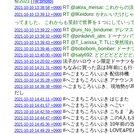
祭2021
[Tw:photo]
RT @akira_meisai: こ
2021-10-10 13:38:58 +0900
RT @IKeidoro: かわい
2021-10-10 13:39:12 +0900
ってました。 これからも笑顔で世界を１つにしていってね
RT @uni_No_bindum
2021-10-10 13:39:22 +0900
RT @pinkdevil_atm: ド
2021-10-10 13:39:32 +0900
RT @T_Larissa_T: TLに
2021-10-10 13:39:43 +0900
RT @bobobom_bomber: 
2021-10-10 13:39:46 +0900
RT @saty692: どどどどど
2021-10-10 13:40:00 +0900
法子がハロウィン限定ドーナツを食
2021-10-10 14:20:02 +0900
ちなみに買った店は3年前にも行ってた
2021-10-10 14:21:31 +0900
#へごまちころいぶき 配信待機
2021-10-10 14:28:07 +0900
#へごまちころいぶき アナウン
2021-10-10 14:35:28 +0900
へごまちころいぶき、現地勢がJ
2021-10-10 14:39:38 +0900
だし
#へごまちころいぶき はじまた
2021-10-10 14:41:11 +0900
#へごまちころいぶき へごい
2021-10-10 14:41:57 +0900
#へごまちころいぶき こちま「
2021-10-10 14:42:59 +0900
#へごまちころいぶき この4人
2021-10-10 14:44:47 +0900
#へごまちころいぶき 10年前の
2021-10-10 14:45:36 +0900
#へごまちころいぶき LOVE&P
2021-10-10 14:49:29 +0900