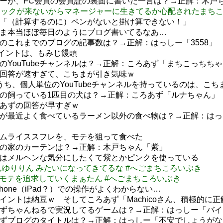
しーが、FC会員の会員証の裏面に書いた一言は？→正解：木戸
ogの投稿チェックが来ないからマネージャーに生きてるか心配されたまち
ん「（計算するのに）ペンがないと掛け算できない！」
ちま本当ほぼ毎日のようにブログ書いてるなあ…
のこれまでのブログの記事数は？→正解：はっしー「3558」
oポイントは、もみじ饅頭
のYouTubeチャンネルは？→正解：ころあず「まちこっちち
の回答が速すぎて、こちまが引き気味ｗ
うち、個人単位のYouTubeチャンネルを持っているのは、こち
まの飼っている1匹目の犬は？→正解：ころあず「ルナちゃん」
ろあずの回答が早すぎｗ
まが最近よく食べているラーメン以外の食べ物は？→正解：は
オムライススフレを、モテを狙って食べた
まの家のカーテンは？→正解：木戸ちゃん「紫」
家はメルヘンな気分にしたくて紫とかピンクを使っている
 まぁたんゆりりん みたいになってきてるな #へごまちころいぶき
: 食に爆モテを追求していくまぁたん #へごまちころいぶき
hone（iPad？）での操作がよくわからない…
イントは納豆ｗ そしてころあず「Machicoさん、積極的に
あずちゃんねるで実況してるゲームは？→正解：はっしー「バ
あずブログのタイトルは？→正解：はっしー「不安でしょうが