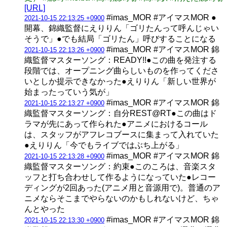
[URL]
#imas_MOR #アイマスMOR ●
2021-10-15 22:13:25 +0900
開幕、錦織監督にえりりん「ゴリたんって呼んじゃい
そうで」●でも結局「ゴリたん」呼びすることになる
#imas_MOR #アイマスMOR 錦
2021-10-15 22:13:26 +0900
織監督マスターソング：READY!!●この曲を発注する
段階では、オープニング曲らしいものを作ってくださ
いとしか提示できなかった●えりりん「新しい世界が
始まったっていう気が」
#imas_MOR #アイマスMOR 錦
2021-10-15 22:13:27 +0900
織監督マスターソング：自分REST@RT●この曲はド
ラマが先にあって作られた●アニメにおけるコール
は、スタッフがアフレコブースに集まって入れていた
●えりりん「今でもライブではぶち上がる」
#imas_MOR #アイマスMOR 錦
2021-10-15 22:13:28 +0900
織監督マスターソング：約束●このころは、音楽スタ
ッフと打ち合わせして作るようになっていた●レコー
ディングが2回あった(アニメ用と音源用で)。普通のア
ニメならそこまでやらないのかもしれないけど、ちゃ
んとやった
#imas_MOR #アイマスMOR 錦
2021-10-15 22:13:30 +0900