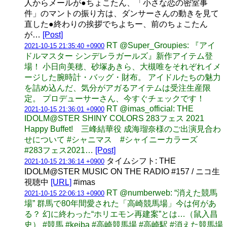
人からメールが●ちょこたん、「小さな恋の密室事
件」のマントの振り方は、ダンサーさんの動きを見て
直した●終わりの挨拶でちよちー、前のちょこたん
が…
[Post]
RT @Super_Groupies: 『アイ
2021-10-15 21:35:40 +0900
ドルマスター シンデレラガールズ』新作アイテム登
場！ 小日向美穂、砂塚あきら、大槻唯をそれぞれイメ
ージした腕時計・バッグ・財布。 アイドルたちの魅力
を詰め込んだ、気分がアガるアイテムは受注生産限
定。 プロデューサーさん、今すぐチェックです！
RT @imas_official: THE
2021-10-15 21:36:01 +0900
IDOLM@STER SHINY COLORS 283フェス 2021
Happy Buffet! 三峰結華役 成海瑠奈様のご出演見合わ
せについて #シャニマス #シャイニーカラーズ
#283フェス2021…
[Post]
タイムシフト: THE
2021-10-15 21:36:14 +0900
IDOLM@STER MUSIC ON THE RADIO #157 / ニコ生
視聴中
[URL]
#imas
RT @numberweb: “消えた競馬
2021-10-15 22:06:13 +0900
場” 群馬で80年間愛された「高崎競馬場」今は何があ
る？ 幻に終わった“ホリエモン再建案”とは…（鼠入昌
史） #競馬 #keiba #高崎競馬場 #高崎駅 #消えた競馬場