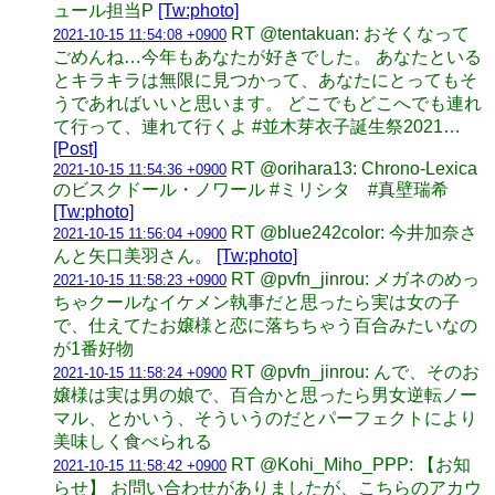
ュール担当P
[Tw:photo]
RT @tentakuan: おそくなって
2021-10-15 11:54:08 +0900
ごめんね…今年もあなたが好きでした。 あなたといる
とキラキラは無限に見つかって、あなたにとってもそ
うであればいいと思います。 どこでもどこへでも連れ
て行って、連れて行くよ #並木芽衣子誕生祭2021…
[Post]
RT @orihara13: Chrono-Lexica
2021-10-15 11:54:36 +0900
のビスクドール・ノワール #ミリシタ #真壁瑞希
[Tw:photo]
RT @blue242color: 今井加奈さ
2021-10-15 11:56:04 +0900
んと矢口美羽さん。
[Tw:photo]
RT @pvfn_jinrou: メガネのめっ
2021-10-15 11:58:23 +0900
ちゃクールなイケメン執事だと思ったら実は女の子
で、仕えてたお嬢様と恋に落ちちゃう百合みたいなの
が1番好物
RT @pvfn_jinrou: んで、そのお
2021-10-15 11:58:24 +0900
嬢様は実は男の娘で、百合かと思ったら男女逆転ノー
マル、とかいう、そういうのだとパーフェクトにより
美味しく食べられる
RT @Kohi_Miho_PPP: 【お知
2021-10-15 11:58:42 +0900
らせ】 お問い合わせがありましたが、こちらのアカウ