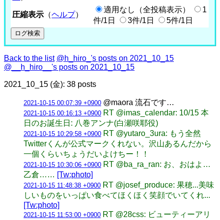
適用なし（全投稿表示）
1
圧縮表示
（
ヘルプ
）
件/1日
3件/1日
5件/1日
Back to the list
@h_hiro_'s posts on 2021_10_15
@__h_hiro__'s posts on 2021_10_15
2021_10_15 (金): 38 posts
@maora 流石です…
2021-10-15 00:07:39 +0900
RT @imas_calendar: 10/15 本
2021-10-15 00:16:13 +0900
日のお誕生日: 八巻アンナ(白瀬咲耶役)
RT @yutaro_3ura: もう全然
2021-10-15 10:29:58 +0900
Twitterくんが公式マークくれない。沢山あるんだから
一個くらいちょうだいよけちー！！
RT @ba_ra_ran: お、おはよ…
2021-10-15 10:30:06 +0900
乙倉……
[Tw:photo]
RT @josef_produce: 果穂...美味
2021-10-15 11:48:38 +0900
しいものをいっぱい食べてほくほく笑顔でいてくれ...
[Tw:photo]
RT @28css: ビューティーアリ
2021-10-15 11:53:00 +0900