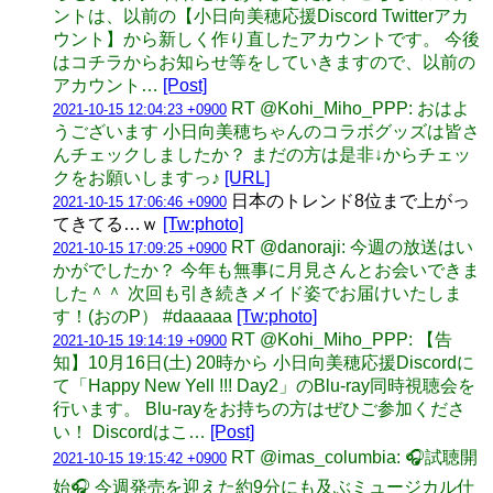
ントは、以前の【小日向美穂応援Discord Twitterアカ
ウント】から新しく作り直したアカウントです。 今後
はコチラからお知らせ等をしていきますので、以前の
アカウント…
[Post]
RT @Kohi_Miho_PPP: おはよ
2021-10-15 12:04:23 +0900
うございます 小日向美穂ちゃんのコラボグッズは皆さ
んチェックしましたか？ まだの方は是非↓からチェッ
クをお願いしますっ♪
[URL]
日本のトレンド8位まで上がっ
2021-10-15 17:06:46 +0900
てきてる…ｗ
[Tw:photo]
RT @danoraji: 今週の放送はい
2021-10-15 17:09:25 +0900
かがでしたか？ 今年も無事に月見さんとお会いできま
した＾＾ 次回も引き続きメイド姿でお届けいたしま
す！(おのP） #daaaaa
[Tw:photo]
RT @Kohi_Miho_PPP: 【告
2021-10-15 19:14:19 +0900
知】10月16日(土) 20時から 小日向美穂応援Discordに
て「Happy New Yell !!! Day2」のBlu-ray同時視聴会を
行います。 Blu-rayをお持ちの方はぜひご参加くださ
い！ Discordはこ…
[Post]
RT @imas_columbia: 🎧試聴開
2021-10-15 19:15:42 +0900
始🎧 今週発売を迎えた約9分にも及ぶミュージカル仕