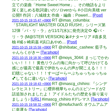
立ての楽曲「Home Sweet Home」、その物語をより
深く楽しめる歌詞違いのソロverから #小日向美穂 ver
公開‼️ 作詞：八城雄太 作曲・編曲：Powerl…
[Post]
RT @imas_columbia:
2021-10-15 19:15:47 +0900
「STARLIGHT MASTER GOLD RUSH!」シリーズ第
12弾「パ・リ・ラ」が11/17(水)に発売決定🌻 🎧パ・
リ・ラ (M@STER VERSION) 🎤#ナターリア #喜多見
柚 #城ヶ崎莉嘉 #浜口あやめ…
[Post]
RT @shibatac_cashew: 藍子ち
2021-10-15 19:15:59 +0900
ゃんらくがきー
[Tw:photo]
RT @moys_3044: まっじでかわ
2021-10-15 19:18:30 +0900
いい！！！！ 黄色リウムの海に向かって呼びかけてる
感じが最高で最高で伊吹ちゃんの声が聞こえる！！！
幻聴じゃない！！！すーぱーらーぶちゅっちゅっちゅ
💕してるに違いない
[Tw:photo]
RT @imascg_chihiro: 『シンデ
2021-10-15 19:18:43 +0900
レラヒストリー』に櫻井桃華ちゃんのエピソードが2
話追加されましたよ！ アイドルたちの歴史を振り返り
ましょう♪
[URL]
#imascg_chihiro #デレマス
[Tw:photo]
RT @mofuchan5: オウムアムア
2021-10-15 19:58:32 +0900
に幸運を
[Tw:photo]