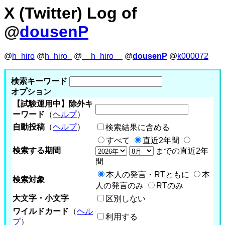
X (Twitter) Log of
@
dousenP
@
h_hiro
@
h_hiro_
@
__h_hiro__
@
dousenP
@
k000072
検索キーワード
オプション
【試験運用中】除外キ
ーワード
（
ヘルプ
）
自動投稿
（
ヘルプ
）
検索結果に含める
すべて
直近2年間
検索する期間
までの直近2年
間
本人の発言・RTともに
本
検索対象
人の発言のみ
RTのみ
大文字・小文字
区別しない
ワイルドカード
（
ヘル
利用する
プ
）