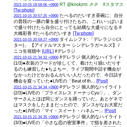
RT @knokzm: 🎉🎉 #スタマス
2021-10-15 19:59:06 +0900
[Tw:photo]
たべるのだいすき茶碗に、自分
2021-10-15 20:57:25 +0900
の普段の一膳の量を盛り付けたもの。 これいっぱいま
で盛り付けたら自分にとっても結構な大盛りになる #
大橋彩香 #たべるのだいすき
[Tw:photo]
タイムシフト: 「デレラジ☆(ス
2021-10-15 20:59:27 +0900
ター)」 【アイドルマスター シンデレラガールズ】 /
ニコ生視聴中
[URL]
#デレラジ
#デレラジ 個人的なハイライト
2021-10-15 21:34:32 +0900
(1/3)●衣装のフードが珍しくて、着けたり脱いだりす
るのも練習した●ちよちー、ライブ期間中話す機会が
なかったけどかおるんがいい人だったので、今日話す
機会を窺っていた●LIVEの「Beat of th…
[Post]
#デレラジ 個人的なハイライト
2021-10-15 21:34:34 +0900
(2/3)●LIVEの「プライスレス ドーナッCyu♡」、ダン
サーさんとほぼ同じダンスを踊っていた。あとゲネで
はマスクをしたままだったので、ダンスがなお大変だ
った●LIVEの「マイ・スイート・ハネムー…
[Post]
#デレラジ 個人的なハイライト
2021-10-15 21:34:35 +0900
(3/3)●LIVEの「小さな恋の密室事件」で指を差された